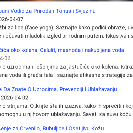
puni Vodič za Prirodan Tonus i Svježinu
026-04-07
žbi za lice (face yoga). Saznajte kako podići obraze, 
 i očuvati mladolik izgled prirodnim putem. Iskustva i s
učića oko kolena: Celulit, masnoća i nakupljena voda
4-06
 uzrocima i rešenjima za jastučiće oko kolena. Istražit
jena voda ili građa tela i saznajte efikasne strategije za
ba Da Znate O Uzrocima, Prevenciji I Ublažavanju
2026-04-02
 strijama. Otkrijte šta ih izaziva, kako ih sprečiti i ko
pomognu u njihovom ublažavanju. Saveti za suvu kožu 
enje za Crvenilo, Bubuljice i Osetljivu Kožu