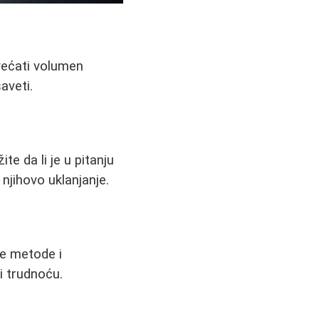
uvećati volumen
aveti.
e da li je u pitanju
 njihovo uklanjanje.
je metode i
i trudnoću.