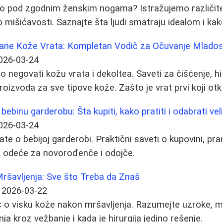
pod zgodnim ženskim nogama? Istražujemo različite
o mišićavosti. Saznajte šta ljudi smatraju idealom i kak
vane Kože Vrata: Kompletan Vodič za Očuvanje Mlados
026-03-24
no negovati kožu vrata i dekoltea. Saveti za čišćenje, h
proizvoda za sve tipove kože. Zašto je vrat prvi koji ot
 bebinu garderobu: Šta kupiti, kako pratiti i odabrati vel
026-03-24
te o bebijoj garderobi. Praktični saveti o kupovini, pran
 odeće za novorođenče i odojče.
ršavljenja: Sve što Treba da Znaš
2026-03-22
 o visku kože nakon mršavljenja. Razumejte uzroke, m
a kroz vežbanje i kada je hirurgija jedino rešenje.