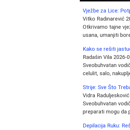
Vježbe za Lice: Pot
Vitko Radinarević
2
Otkrivamo tajne vje
usana, umanjiti bore
Kako se rešiti jast
Radašin Vila
2026-0
Sveobuhvatan vodič o
celulit, salo, nakupl
Strije: Sve Što Tre
Vidra Raduljesković
Sveobuhvatan vodič o
preparati mogu da 
Depilacija Ruku: Reš