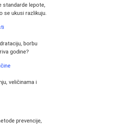
 standarde lepote,
o se ukusi razlikuju.
ti
idrataciju, borbu
kriva godine?
ičine
ju, veličinama i
etode prevencije,