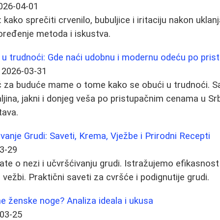
026-04-01
: kako sprečiti crvenilo, bubuljice i iritaciju nakon uklan
poređenje metoda i iskustva.
 u trudnoći: Gde naći udobnu i modernu odeću po pri
2026-03-31
 za buduće mame o tome kako se obući u trudnoći. Sa
aljina, jakni i donjeg veša po pristupačnim cenama u Srbij
tava.
vanje Grudi: Saveti, Krema, Vježbe i Prirodni Recepti
3-29
ate o nezi i učvršćivanju grudi. Istražujemo efikasnos
 vežbi. Praktični saveti za cvršće i podignutije grudi.
e ženske noge? Analiza ideala i ukusa
03-25