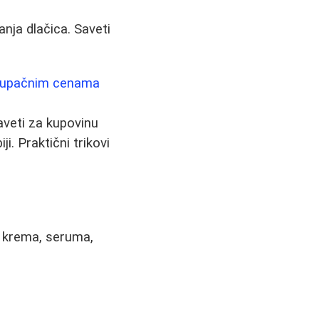
janja dlačica. Saveti
stupačnim cenama
veti za kupovinu
i. Praktični trikovi
t krema, seruma,