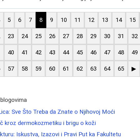
4
5
6
7
8
9
10
11
12
13
14
15
2
23
24
25
26
27
28
29
30
31
32
9
40
41
42
43
44
45
46
47
48
49
6
57
58
59
60
61
62
63
64
65
▶
 blogovima
Lica: Sve Što Treba da Znate o Njihovoj Moći
č kroz dermokozmetiku i brigu o koži
turu: Iskustva, Izazovi i Pravi Put ka Fakultetu