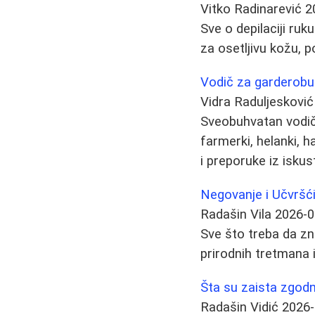
Vitko Radinarević
2
Sve o depilaciji ruku
za osetljivu kožu, 
Vodič za garderobu
Vidra Raduljesković
Sveobuhvatan vodič
farmerki, helanki, h
i preporuke iz iskus
Negovanje i Učvršći
Radašin Vila
2026-0
Sve što treba da zn
prirodnih tretmana i
Šta su zaista zgodn
Radašin Vidić
2026-