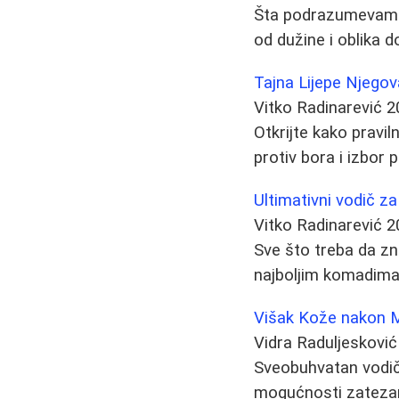
Šta podrazumevamo 
od dužine i oblika d
Tajna Lijepe Njego
Vitko Radinarević
2
Otkrijte kako pravil
protiv bora i izbor 
Ultimativni vodič za
Vitko Radinarević
2
Sve što treba da zna
najboljim komadima
Višak Kože nakon M
Vidra Raduljesković
Sveobuhvatan vodič
mogućnosti zatezanj