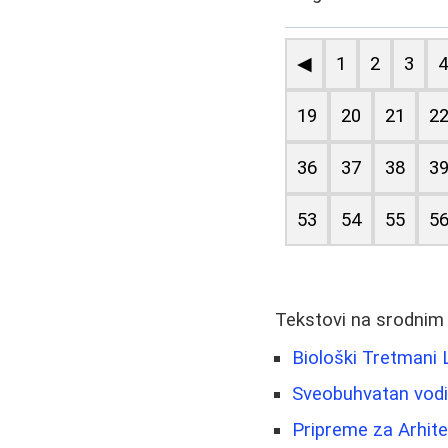
◀
1
2
3
19
20
21
2
36
37
38
3
53
54
55
5
Tekstovi na srodnim
Biološki Tretmani 
Sveobuhvatan vodi
Pripreme za Arhitek