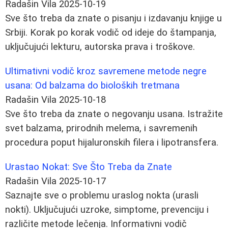
Radašin Vila
2025-10-19
Sve što treba da znate o pisanju i izdavanju knjige u
Srbiji. Korak po korak vodič od ideje do štampanja,
uključujući lekturu, autorska prava i troškove.
Ultimativni vodič kroz savremene metode negre
usana: Od balzama do bioloških tretmana
Radašin Vila
2025-10-18
Sve što treba da znate o negovanju usana. Istražite
svet balzama, prirodnih melema, i savremenih
procedura poput hijaluronskih filera i lipotransfera.
Urastao Nokat: Sve Što Treba da Znate
Radašin Vila
2025-10-17
Saznajte sve o problemu uraslog nokta (urasli
nokti). Uključujući uzroke, simptome, prevenciju i
različite metode lečenja. Informativni vodič