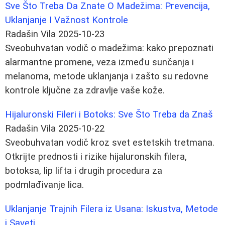
Sve Što Treba Da Znate O Madežima: Prevencija,
Uklanjanje I Važnost Kontrole
Radašin Vila
2025-10-23
Sveobuhvatan vodič o madežima: kako prepoznati
alarmantne promene, veza između sunčanja i
melanoma, metode uklanjanja i zašto su redovne
kontrole ključne za zdravlje vaše kože.
Hijaluronski Fileri i Botoks: Sve Što Treba da Znaš
Radašin Vila
2025-10-22
Sveobuhvatan vodič kroz svet estetskih tretmana.
Otkrijte prednosti i rizike hijaluronskih filera,
botoksa, lip lifta i drugih procedura za
podmlađivanje lica.
Uklanjanje Trajnih Filera iz Usana: Iskustva, Metode
i Saveti