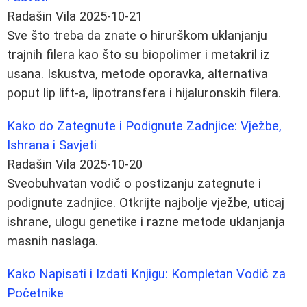
Radašin Vila
2025-10-21
Sve što treba da znate o hirurškom uklanjanju
trajnih filera kao što su biopolimer i metakril iz
usana. Iskustva, metode oporavka, alternativa
poput lip lift-a, lipotransfera i hijaluronskih filera.
Kako do Zategnute i Podignute Zadnjice: Vježbe,
Ishrana i Savjeti
Radašin Vila
2025-10-20
Sveobuhvatan vodič o postizanju zategnute i
podignute zadnjice. Otkrijte najbolje vježbe, uticaj
ishrane, ulogu genetike i razne metode uklanjanja
masnih naslaga.
Kako Napisati i Izdati Knjigu: Kompletan Vodič za
Početnike