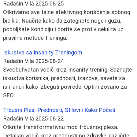
Radašin Vila
2025-08-25
Otkrivamo sve tajne efektivnog korišćenja sobnog
bicikla. Naučite kako da zategnete noge i guzu,
poboljšate kondiciju i borite se protiv celulita uz
pravilne metode treninga.
Iskustva sa Insanity Treningom
Radašin Vila
2025-08-24
Sveobuhvatan vodič kroz Insanity trening. Saznajte
iskustva korisnika, prednosti, izazove, savete za
ishranu i kako izbeguti povrede. Optimizovano za
SEO.
Trbušni Ples: Prednosti, Stilovi i Kako Početi
Radašin Vila
2025-08-22
Otkrijte transformativnu moć trbušnog plesa.
Detaljan vodič kroz prednosti po zdravlje, različite