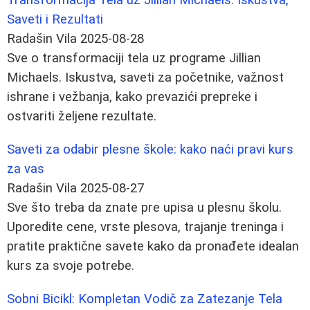
Saveti i Rezultati
Radašin Vila
2025-08-28
Sve o transformaciji tela uz programe Jillian
Michaels. Iskustva, saveti za početnike, važnost
ishrane i vežbanja, kako prevazići prepreke i
ostvariti željene rezultate.
Saveti za odabir plesne škole: kako naći pravi kurs
za vas
Radašin Vila
2025-08-27
Sve što treba da znate pre upisa u plesnu školu.
Uporedite cene, vrste plesova, trajanje treninga i
pratite praktične savete kako da pronađete idealan
kurs za svoje potrebe.
Sobni Bicikl: Kompletan Vodič za Zatezanje Tela