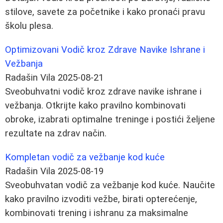
stilove, savete za početnike i kako pronaći pravu
školu plesa.
Optimizovani Vodič kroz Zdrave Navike Ishrane i
Vežbanja
Radašin Vila
2025-08-21
Sveobuhvatni vodič kroz zdrave navike ishrane i
vežbanja. Otkrijte kako pravilno kombinovati
obroke, izabrati optimalne treninge i postići željene
rezultate na zdrav način.
Kompletan vodič za vežbanje kod kuće
Radašin Vila
2025-08-19
Sveobuhvatan vodič za vežbanje kod kuće. Naučite
kako pravilno izvoditi vežbe, birati opterećenje,
kombinovati trening i ishranu za maksimalne