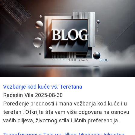
Vezbanje kod kuće vs. Teretana
Radašin Vila
2025-08-30
Poređenje prednosti i mana vežbanja kod kuće i u
teretani. Otkrijte šta vam više odgovara na osnovu
vaših ciljeva, životnog stila i ličnih preferencija.
Transformacija Tela uz Jillian Michaels: Iskustva,