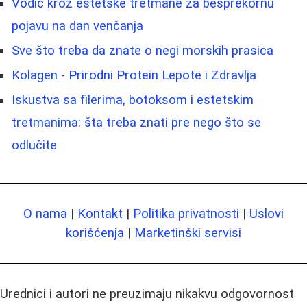
Vodič kroz estetske tretmane za besprekornu
pojavu na dan venčanja
Sve što treba da znate o negi morskih prasica
Kolagen - Prirodni Protein Lepote i Zdravlja
Iskustva sa filerima, botoksom i estetskim
tretmanima: šta treba znati pre nego što se
odlučite
O nama
|
Kontakt
|
Politika privatnosti
|
Uslovi
korišćenja
|
Marketinški servisi
Urednici i autori ne preuzimaju nikakvu odgovornost