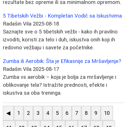
rezultate bez opreme ili sa minimalnom opremom.
5 Tibetskih Vežbi - Kompletan Vodič sa Iskustvima
Radašin Vila
2025-08-18
Saznajte sve o 5 tibetskih vežbi - kako ih pravilno
izvoditi, koristi za telo i duh, iskustva onih koji ih
redovno vežbaju i savete za početnike.
Zumba ili Aerobik: Šta je Efikasnije za Mršavljenje?
Radašin Vila
2025-08-17
Zumba vs aerobik – koja je bolja za mršavljenje i
oblikovanje tela? Istražite prednosti, efekte i
iskustva sa oba treninga.
◀
1
2
3
4
5
6
7
8
9
10