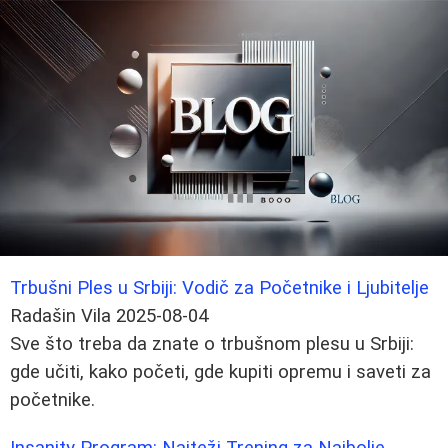
Trbušni Ples u Srbiji: Vodič za Početnike i Ljubitelje
Radašin Vila
2025-08-04
Sve što treba da znate o trbušnom plesu u Srbiji:
gde učiti, kako početi, gde kupiti opremu i saveti za
početnike.
Insanity Program: Najteži Trening za Najbolje