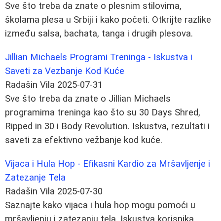
Sve što treba da znate o plesnim stilovima,
školama plesa u Srbiji i kako početi. Otkrijte razlike
između salsa, bachata, tanga i drugih plesova.
Jillian Michaels Programi Treninga - Iskustva i
Saveti za Vezbanje Kod Kuće
Radašin Vila
2025-07-31
Sve što treba da znate o Jillian Michaels
programima treninga kao što su 30 Days Shred,
Ripped in 30 i Body Revolution. Iskustva, rezultati i
saveti za efektivno vežbanje kod kuće.
Vijaca i Hula Hop - Efikasni Kardio za Mršavljenje i
Zatezanje Tela
Radašin Vila
2025-07-30
Saznajte kako vijaca i hula hop mogu pomoći u
mršavljenju i zatezanju tela. Iskustva korisnika,