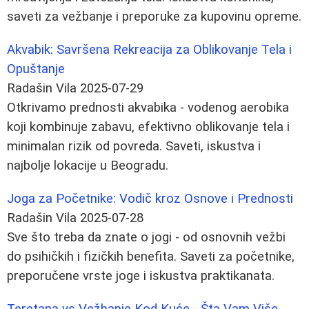
saveti za vežbanje i preporuke za kupovinu opreme.
Akvabik: Savršena Rekreacija za Oblikovanje Tela i
Opuštanje
Radašin Vila
2025-07-29
Otkrivamo prednosti akvabika - vodenog aerobika
koji kombinuje zabavu, efektivno oblikovanje tela i
minimalan rizik od povreda. Saveti, iskustva i
najbolje lokacije u Beogradu.
Joga za Početnike: Vodič kroz Osnove i Prednosti
Radašin Vila
2025-07-28
Sve što treba da znate o jogi - od osnovnih vežbi
do psihičkih i fizičkih benefita. Saveti za početnike,
preporučene vrste joge i iskustva praktikanata.
Teretana vs Vežbanje Kod Kuće - Šta Vam Više