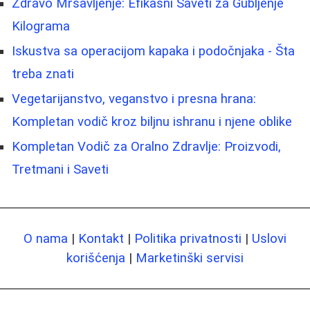
Zdravo Mršavljenje: Efikasni Saveti za Gubljenje
Kilograma
Iskustva sa operacijom kapaka i podočnjaka - Šta
treba znati
Vegetarijanstvo, veganstvo i presna hrana:
Kompletan vodič kroz biljnu ishranu i njene oblike
Kompletan Vodič za Oralno Zdravlje: Proizvodi,
Tretmani i Saveti
O nama
|
Kontakt
|
Politika privatnosti
|
Uslovi
korišćenja
|
Marketinški servisi