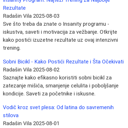
Rezultate
Radašin Vila
2025-08-03
Sve što treba da znate o Insanity programu -
iskustva, saveti i motivacija za vežbanje. Otkrijte
kako postići izuzetne rezultate uz ovaj intenzivni
trening.
Sobni Bicikl - Kako Postići Rezultate i Šta Očekivati
Radašin Vila
2025-08-02
Saznajte kako efikasno koristiti sobni bicikl za
zatezanje mišića, smanjenje celulita i poboljšanje
kondicije. Saveti za početnike i iskusne.
Vodič kroz svet plesa: Od latina do savremenih
stilova
Radašin Vila
2025-08-01