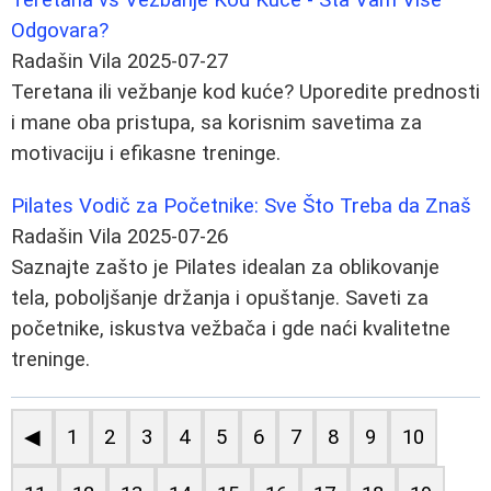
Odgovara?
Radašin Vila
2025-07-27
Teretana ili vežbanje kod kuće? Uporedite prednosti
i mane oba pristupa, sa korisnim savetima za
motivaciju i efikasne treninge.
Pilates Vodič za Početnike: Sve Što Treba da Znaš
Radašin Vila
2025-07-26
Saznajte zašto je Pilates idealan za oblikovanje
tela, poboljšanje držanja i opuštanje. Saveti za
početnike, iskustva vežbača i gde naći kvalitetne
treninge.
◀
1
2
3
4
5
6
7
8
9
10