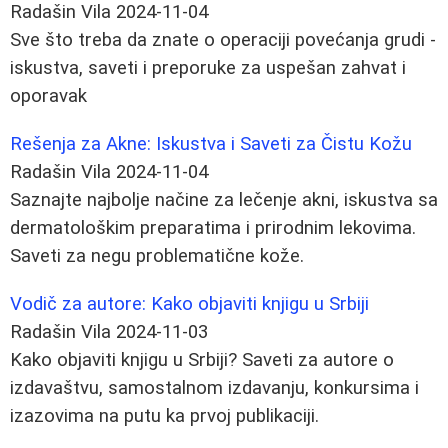
Radašin Vila
2024-11-04
Sve što treba da znate o operaciji povećanja grudi -
iskustva, saveti i preporuke za uspešan zahvat i
oporavak
Rešenja za Akne: Iskustva i Saveti za Čistu Kožu
Radašin Vila
2024-11-04
Saznajte najbolje načine za lečenje akni, iskustva sa
dermatološkim preparatima i prirodnim lekovima.
Saveti za negu problematične kože.
Vodič za autore: Kako objaviti knjigu u Srbiji
Radašin Vila
2024-11-03
Kako objaviti knjigu u Srbiji? Saveti za autore o
izdavaštvu, samostalnom izdavanju, konkursima i
izazovima na putu ka prvoj publikaciji.