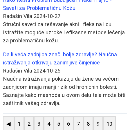
Saveti za Problematičnu Kožu
Radašin Vila
2024-10-27
Stručni saveti za rešavanje akni i fleka na licu.
Istražite moguće uzroke i efikasne metode lečenja
za problematičnu kožu.
Da li veća zadnjica znači bolje zdravlje? Naučna
istraživanja otkrivaju zanimljive činjenice
Radašin Vila
2024-10-26
Naučna istraživanja pokazuju da žene sa većom
zadnjicom imaju manji rizik od hroničnih bolesti.
Saznajte kako masnoća u ovom delu tela može biti
zaštitnik vašeg zdravlja.
◀
1
2
3
4
5
6
7
8
9
10