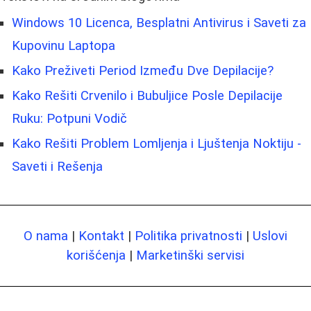
Windows 10 Licenca, Besplatni Antivirus i Saveti za
Kupovinu Laptopa
Kako Preživeti Period Između Dve Depilacije?
Kako Rešiti Crvenilo i Bubuljice Posle Depilacije
Ruku: Potpuni Vodič
Kako Rešiti Problem Lomljenja i Ljuštenja Noktiju -
Saveti i Rešenja
O nama
|
Kontakt
|
Politika privatnosti
|
Uslovi
korišćenja
|
Marketinški servisi