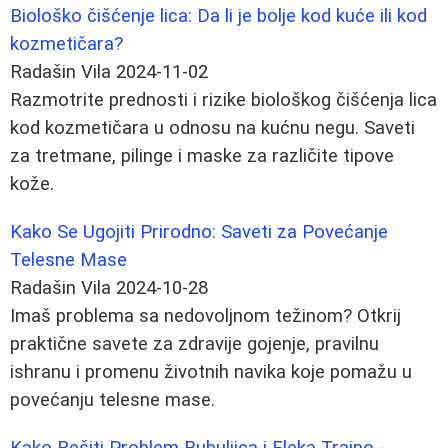
Biološko čišćenje lica: Da li je bolje kod kuće ili kod
kozmetičara?
Radašin Vila
2024-11-02
Razmotrite prednosti i rizike biološkog čišćenja lica
kod kozmetičara u odnosu na kućnu negu. Saveti
za tretmane, pilinge i maske za različite tipove
kože.
Kako Se Ugojiti Prirodno: Saveti za Povećanje
Telesne Mase
Radašin Vila
2024-10-28
Imaš problema sa nedovoljnom težinom? Otkrij
praktične savete za zdravije gojenje, pravilnu
ishranu i promenu životnih navika koje pomažu u
povećanju telesne mase.
Kako Rešiti Problem Bubuljica i Fleka Trajno -