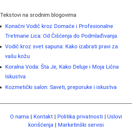
Tekstovi na srodnim blogovima
Konačni Vodič kroz Domaće i Profesionalne
Tretmane Lica: Od Čišćenja do Podmlađivanja
Vodič kroz svet sapuna: Kako izabrati pravi za
vašu kožu
Koralna Voda: Šta Je, Kako Deluje i Moja Lična
Iskustva
Kozmetički salon: Saveti, preporuke i iskustva
O nama
|
Kontakt
|
Politika privatnosti
|
Uslovi
korišćenja
|
Marketinški servisi