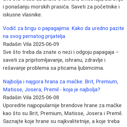
i ponašanju morskih prasića. Saveti za početnike i
iskusne vlasnike.
Vodič za brigu o papagajima: Kako da uredno pazite
na svog pernatog prijatelja
Radašin Vila
2025-06-09
Sve što treba da znate o nezi i odgoju papagaja –
saveti za pripitomljavanje, ishranu, zdravlje i
rešavanje problema sa pticama ljubimcima.
Najbolja i najgora hrana za mačke: Brit, Premium,
Matisse, Josera, Premil - koja je najbolja?
Radašin Vila
2025-06-08
Uporedite najpopularnije brendove hrane za mačke
kao što su Brit, Premium, Matisse, Josera i Premil.
Saznajte koje hrane su najkvalitetnije, a koje treba