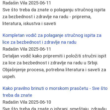
Radašin Vila
2025-06-11
Sve što treba da znate o polaganju stručnog ispita
za bezbednost i zdravlje na radu - priprema,
literatura, iskustva i saveti
Kompletan vodič za polaganje stručnog ispita za
lice za bezbednost i zdravlje na radu
Radašin Vila
2025-06-11
Detaljan vodič kako pripremiti i položiti stručni ispit
za lice za bezbednost i zdravlje na radu u Srbiji.
Objašnjenje procesa, potrebna literatura i saveti za
uspeh.
Kako pravilno brinuti o morskom prasčetu - Sve što
treba da znate
Radašin Vila
2025-06-10
Sve što treba da znate o ishrani, smeštaju, zdravlju