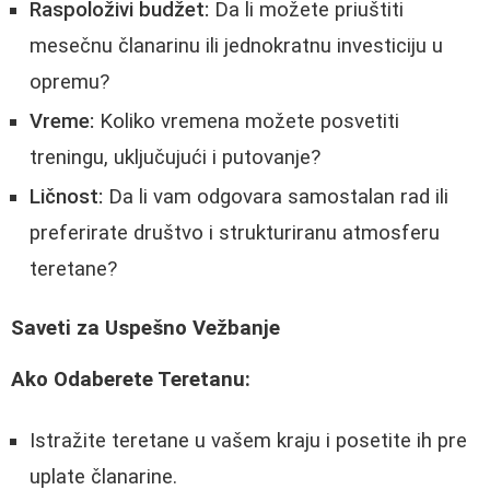
Raspoloživi budžet:
Da li možete priuštiti
mesečnu članarinu ili jednokratnu investiciju u
opremu?
Vreme:
Koliko vremena možete posvetiti
treningu, uključujući i putovanje?
Ličnost:
Da li vam odgovara samostalan rad ili
preferirate društvo i strukturiranu atmosferu
teretane?
Saveti za Uspešno Vežbanje
Ako Odaberete Teretanu:
Istražite teretane u vašem kraju i posetite ih pre
uplate članarine.