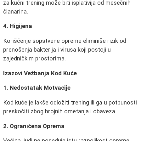
za kućni trening može biti isplativija od mesečnih
članarina.
4. Higijena
Korišćenje sopstvene opreme eliminiše rizik od
prenošenja bakterija i virusa koji postoji u
zajedničkim prostorima.
Izazovi Vežbanja Kod Kuće
1. Nedostatak Motvacije
Kod kuće je lakše odložiti trening ili ga u potpunosti
preskočiti zbog brojnih ometanja i obaveza.
2. Ograničena Oprema
Većina ljudi ne poseduje istu raznolikost opreme