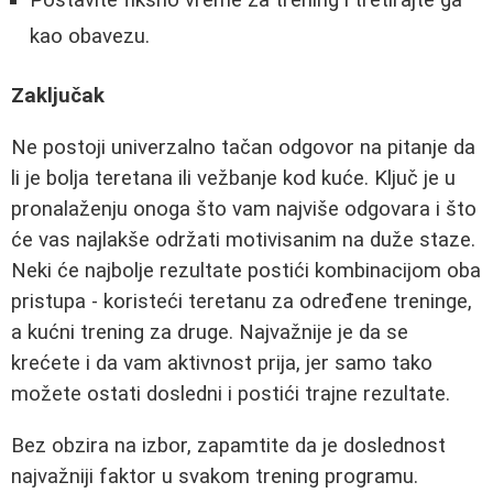
kao obavezu.
Zaključak
Ne postoji univerzalno tačan odgovor na pitanje da
li je bolja teretana ili vežbanje kod kuće. Ključ je u
pronalaženju onoga što vam najviše odgovara i što
će vas najlakše održati motivisanim na duže staze.
Neki će najbolje rezultate postići kombinacijom oba
pristupa - koristeći teretanu za određene treninge,
a kućni trening za druge. Najvažnije je da se
krećete i da vam aktivnost prija, jer samo tako
možete ostati dosledni i postići trajne rezultate.
Bez obzira na izbor, zapamtite da je doslednost
najvažniji faktor u svakom trening programu.