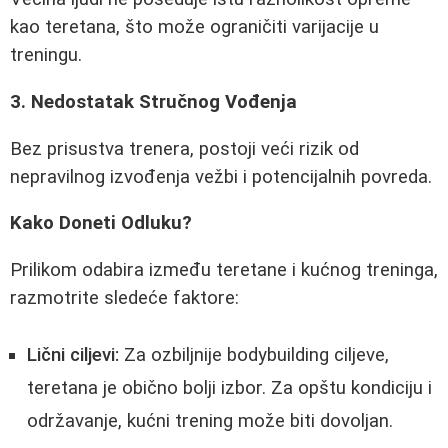
kao teretana, što može ograničiti varijacije u
treningu.
3. Nedostatak Stručnog Vođenja
Bez prisustva trenera, postoji veći rizik od
nepravilnog izvođenja vežbi i potencijalnih povreda.
Kako Doneti Odluku?
Prilikom odabira između teretane i kućnog treninga,
razmotrite sledeće faktore:
Lični ciljevi:
Za ozbiljnije bodybuilding ciljeve,
teretana je obično bolji izbor. Za opštu kondiciju i
održavanje, kućni trening može biti dovoljan.