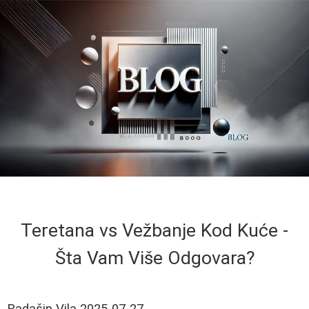
Teretana vs Vežbanje Kod Kuće -
Šta Vam Više Odgovara?
Radašin Vila
2025-07-27