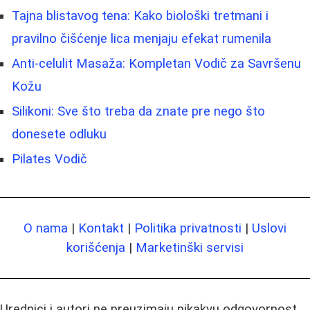
Tajna blistavog tena: Kako biološki tretmani i
pravilno čišćenje lica menjaju efekat rumenila
Anti-celulit Masaža: Kompletan Vodič za Savršenu
Kožu
Silikoni: Sve što treba da znate pre nego što
donesete odluku
Pilates Vodič
O nama
|
Kontakt
|
Politika privatnosti
|
Uslovi
korišćenja
|
Marketinški servisi
Urednici i autori ne preuzimaju nikakvu odgovornost