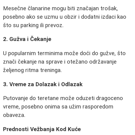
Mesečne članarine mogu biti značajan trošak,
posebno ako se uzmu u obzir i dodatni izdaci kao
što su parking ili prevoz.
2. Gužva i Čekanje
U popularnim terminima može doći do gužve, što
znači čekanje na sprave i otežano održavanje
željenog ritma treninga.
3. Vreme za Dolazak i Odlazak
Putovanje do teretane može oduzeti dragoceno
vreme, posebno onima sa užim rasporedom
obaveza.
Prednosti Vežbanja Kod Kuće