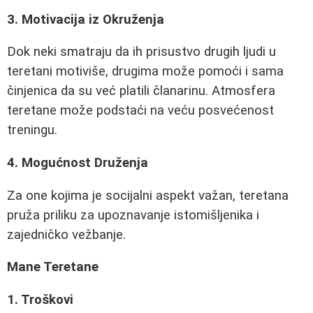
3. Motivacija iz Okruženja
Dok neki smatraju da ih prisustvo drugih ljudi u
teretani motiviše, drugima može pomoći i sama
činjenica da su već platili članarinu. Atmosfera
teretane može podstaći na veću posvećenost
treningu.
4. Mogućnost Druženja
Za one kojima je socijalni aspekt važan, teretana
pruža priliku za upoznavanje istomišljenika i
zajedničko vežbanje.
Mane Teretane
1. Troškovi