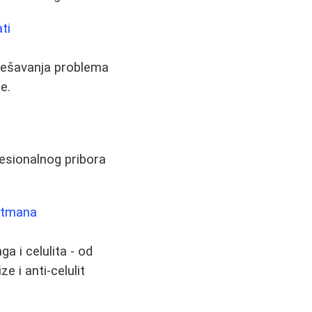
ti
o rešavanja problema
e.
fesionalnog pribora
retmana
a i celulita - od
e i anti-celulit