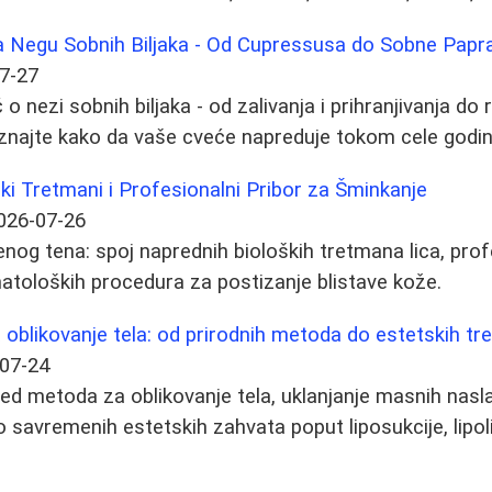
 Negu Sobnih Biljaka - Od Cupressusa do Sobne Papra
7-27
o nezi sobnih biljaka - od zalivanja i prihranjivanja d
znajte kako da vaše cveće napreduje tokom cele godin
ki Tretmani i Profesionalni Pribor za Šminkanje
026-07-26
šenog tena: spoj naprednih bioloških tretmana lica, pro
atoloških procedura za postizanje blistave kože.
oblikovanje tela: od prirodnih metoda do estetskih t
07-24
d metoda za oblikovanje tela, uklanjanje masnih naslag
o savremenih estetskih zahvata poput liposukcije, lipoliz