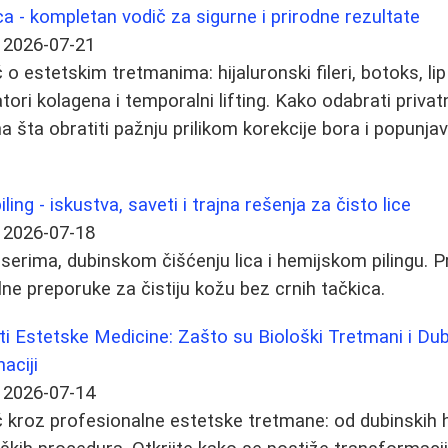
ca - kompletan vodič za sigurne i prirodne rezultate
2026-07-21
 estetskim tretmanima: hijaluronski fileri, botoks, lip l
atori kolagena i temporalni lifting. Kako odabrati privat
 na šta obratiti pažnju prilikom korekcije bora i popunja
iling - iskustva, saveti i trajna rešenja za čisto lice
2026-07-18
serima, dubinskom čišćenju lica i hemijskom pilingu. Pr
lne preporuke za čistiju kožu bez crnih tačkica.
i Estetske Medicine: Zašto su Biološki Tretmani i Dubi
aciji
2026-07-14
kroz profesionalne estetske tretmane: od dubinskih h