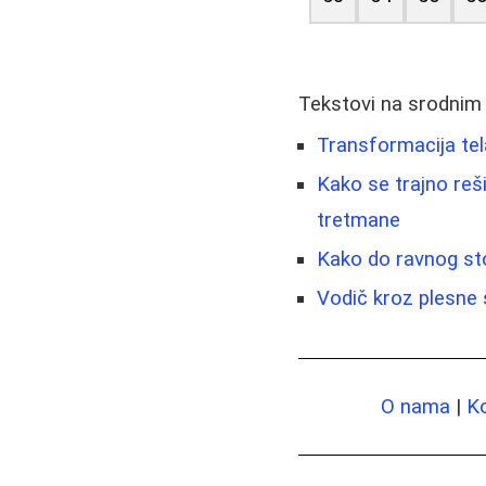
Tekstovi na srodnim
Transformacija tel
Kako se trajno reši
tretmane
Kako do ravnog sto
Vodič kroz plesne šk
O nama
|
K