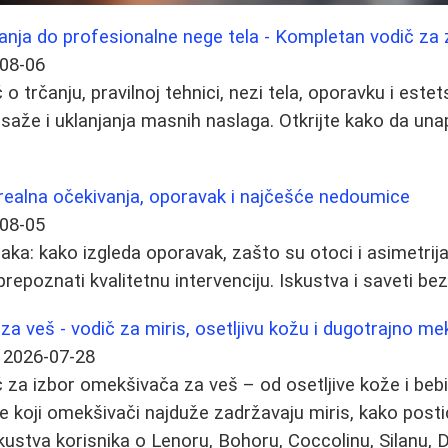
anja do profesionalne nege tela - Kompletan vodič za z
08-06
o trčanju, pravilnoj tehnici, nezi tela, oporavku i est
asaže i uklanjanja masnih naslaga. Otkrijte kako da un
realna očekivanja, oporavak i najčešće nedoumice
08-05
aka: kako izgleda oporavak, zašto su otoci i asimetrij
 prepoznati kvalitetnu intervenciju. Iskustva i saveti be
za veš - vodič za miris, osetljivu kožu i dugotrajno me
2026-07-28
za izbor omekšivača za veš – od osetljive kože i beb
e koji omekšivači najduže zadržavaju miris, kako posti
skustva korisnika o Lenoru, Bohoru, Coccolinu, Silanu, D