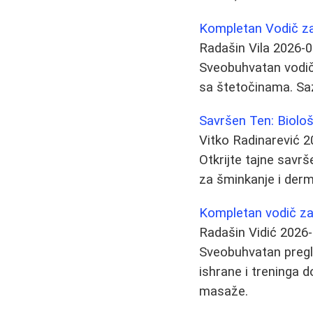
Kompletan Vodič za
Radašin Vila
2026-0
Sveobuhvatan vodič 
sa štetočinama. Sa
Savršen Ten: Biološ
Vitko Radinarević
2
Otkrijte tajne savr
za šminkanje i derm
Kompletan vodič za 
Radašin Vidić
2026-
Sveobuhvatan pregle
ishrane i treninga d
masaže.