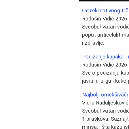
Od rekreativnog trč
Radašin Vidić
2026-
Sveobuhvatan vodič 
poput anticelulit m
i zdravlje.
Podizanje kapaka - 
Radašin Vidić
2026-
Sve o podizanju kap
javiti hirurgu i kako
Najbolji omekšivači 
Vidra Raduljesković
Sveobuhvatan vodič 
1 praškova. Saznajt
mirisa, i šta kažu i