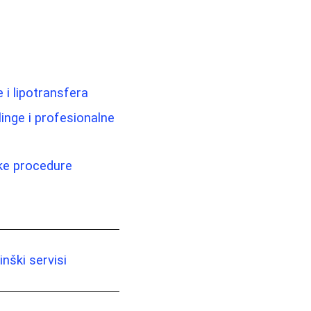
 i lipotransfera
ilinge i profesionalne
ske procedure
nški servisi