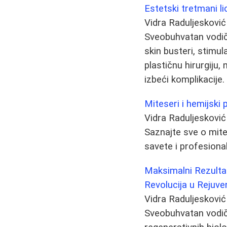
Estetski tretmani li
Vidra Raduljesković
Sveobuhvatan vodič o
skin busteri, stimul
plastičnu hirurgiju,
izbeći komplikacije.
Miteseri i hemijski p
Vidra Raduljesković
Saznajte sve o mite
savete i profesiona
Maksimalni Rezultat
Revolucija u Rejuven
Vidra Raduljesković
Sveobuhvatan vodič 