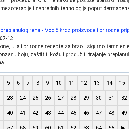
oških procedura. Otkrijte kako se postiže transformac
 mezoterapije i naprednih tehnologija poput dermapena
replanulog tena - Vodič kroz proizvode i prirodne pri
07-12
sione, ulja i prirodne recepte za brzo i sigurno tamnjen
nzanu boju, zaštititi kožu i produžiti trajanje preplan
na.
4
5
6
7
8
9
10
11
12
13
14
15
2
23
24
25
26
27
28
29
30
31
32
9
40
41
42
43
44
45
46
47
48
49
6
57
58
59
60
61
62
63
64
65
▶