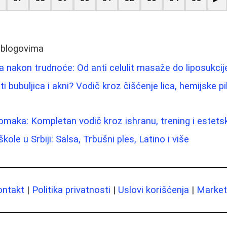
 blogovima
a nakon trudnoće: Od anti celulit masaže do liposukcije
ti bubuljica i akni? Vodič kroz čišćenje lica, hemijske p
maka: Kompletan vodič kroz ishranu, trening i estet
ole u Srbiji: Salsa, Trbušni ples, Latino i više
ontakt
|
Politika privatnosti
|
Uslovi korišćenja
|
Marketi