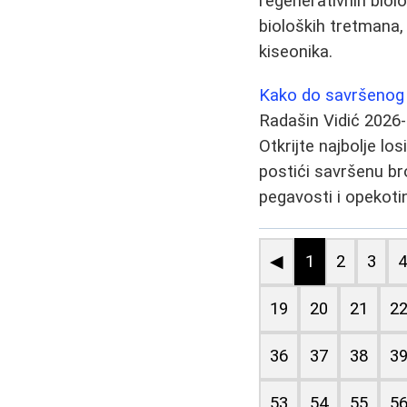
regenerativnih biol
bioloških tretmana,
kiseonika.
Kako do savršenog p
Radašin Vidić
2026-
Otkrijte najbolje lo
postići savršenu bro
pegavosti i opekoti
◀
1
2
3
19
20
21
2
36
37
38
3
53
54
55
5