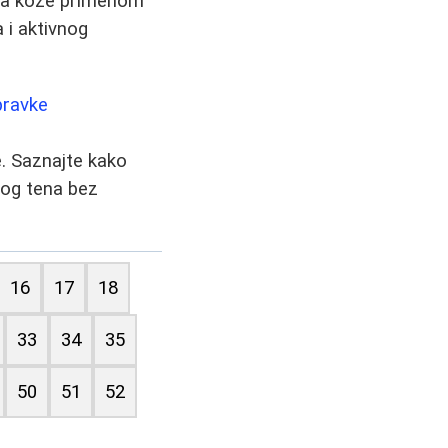
ija kože primenom
 i aktivnog
pravke
je. Saznajte kako
ulog tena bez
16
17
18
33
34
35
50
51
52