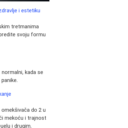
dravlje i estetiku
etskim tretmanima
apredite svoju formu
a normalni, kada se
z panike.
kanje
i omekšivača do 2 u
ći mekoću i trajnost
uelu i drugim.