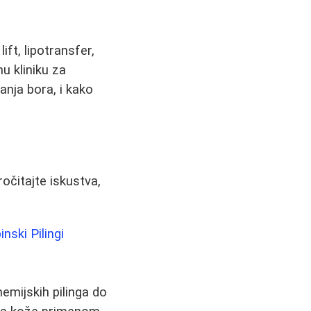
ift, lipotransfer,
nu kliniku za
vanja bora, i kako
očitajte iskustva,
nski Pilingi
emijskih pilinga do