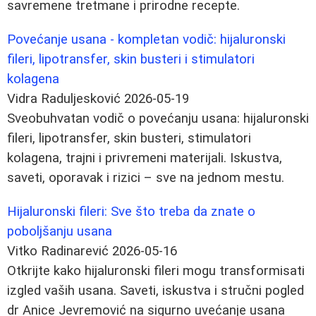
savremene tretmane i prirodne recepte.
Povećanje usana - kompletan vodič: hijaluronski
fileri, lipotransfer, skin busteri i stimulatori
kolagena
Vidra Raduljesković
2026-05-19
Sveobuhvatan vodič o povećanju usana: hijaluronski
fileri, lipotransfer, skin busteri, stimulatori
kolagena, trajni i privremeni materijali. Iskustva,
saveti, oporavak i rizici – sve na jednom mestu.
Hijaluronski fileri: Sve što treba da znate o
poboljšanju usana
Vitko Radinarević
2026-05-16
Otkrijte kako hijaluronski fileri mogu transformisati
izgled vaših usana. Saveti, iskustva i stručni pogled
dr Anice Jevremović na sigurno uvećanje usana