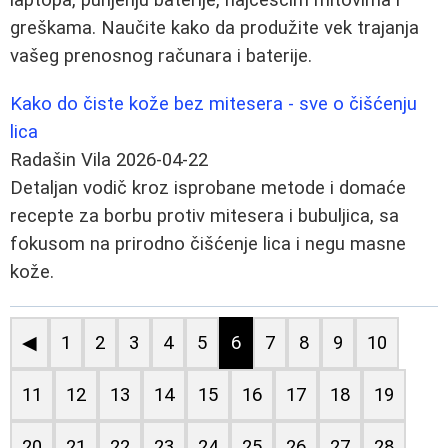
greškama. Naučite kako da produžite vek trajanja
vašeg prenosnog računara i baterije.
Kako do čiste kože bez mitesera - sve o čišćenju
lica
Radašin Vila
2026-04-22
Detaljan vodič kroz isprobane metode i domaće
recepte za borbu protiv mitesera i bubuljica, sa
fokusom na prirodno čišćenje lica i negu masne
kože.
◀
1
2
3
4
5
6
7
8
9
10
11
12
13
14
15
16
17
18
19
20
21
22
23
24
25
26
27
28