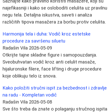
Saznajte kako pravilno koristiti masažere, koji su
najefikasniji i kako se osloboditi celulita uz pravilnu
negu tela. Detaljna iskustva, saveti i analiza
različitih tipova masažera za borbu protiv celulita.
Harmonija tela i duha: Vodič kroz estetske
procedure za savršenu siluetu
Radašin Vila
2026-05-09
Otkrijte tajne skladne figure i samopouzdanja.
Sveobuhvatan vodič kroz anti celulit masaže,
hijaluronske filere, face lifting i druge procedure
koje oblikuju telo iz snova.
Kako položiti stručni ispit za bezbednost i zdravlje
na radu - Kompletan vodič
Radašin Vila
2026-05-08
Sve što treba da znate o polaganju stručnog ispita