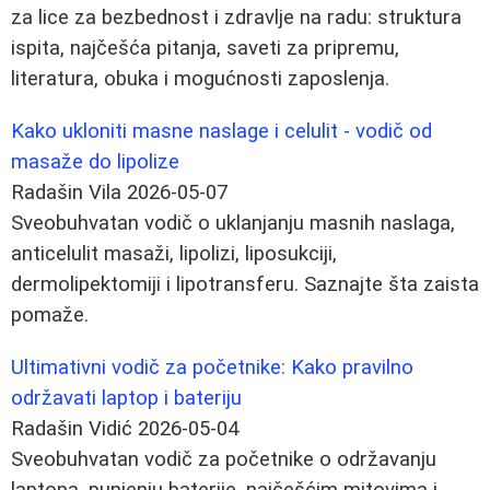
za lice za bezbednost i zdravlje na radu: struktura
ispita, najčešća pitanja, saveti za pripremu,
literatura, obuka i mogućnosti zaposlenja.
Kako ukloniti masne naslage i celulit - vodič od
masaže do lipolize
Radašin Vila
2026-05-07
Sveobuhvatan vodič o uklanjanju masnih naslaga,
anticelulit masaži, lipolizi, liposukciji,
dermolipektomiji i lipotransferu. Saznajte šta zaista
pomaže.
Ultimativni vodič za početnike: Kako pravilno
održavati laptop i bateriju
Radašin Vidić
2026-05-04
Sveobuhvatan vodič za početnike o održavanju
laptopa, punjenju baterije, najčešćim mitovima i