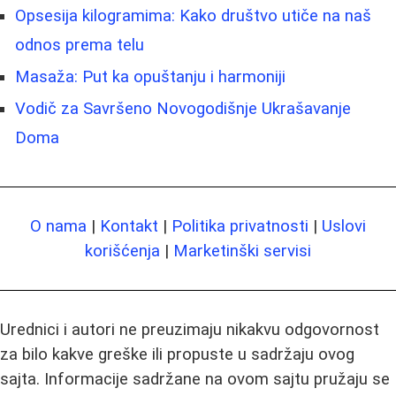
Opsesija kilogramima: Kako društvo utiče na naš
odnos prema telu
Masaža: Put ka opuštanju i harmoniji
Vodič za Savršeno Novogodišnje Ukrašavanje
Doma
O nama
|
Kontakt
|
Politika privatnosti
|
Uslovi
korišćenja
|
Marketinški servisi
Urednici i autori ne preuzimaju nikakvu odgovornost
za bilo kakve greške ili propuste u sadržaju ovog
sajta. Informacije sadržane na ovom sajtu pružaju se