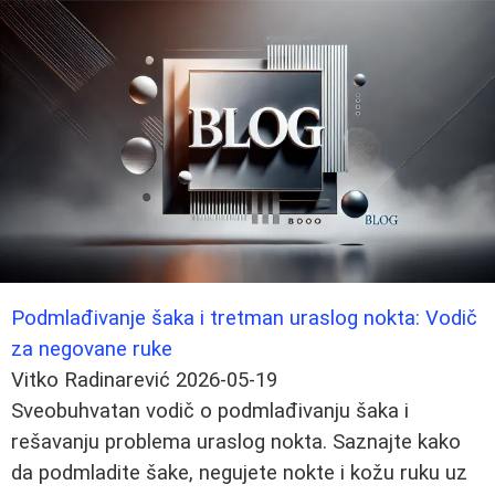
Podmlađivanje šaka i tretman uraslog nokta: Vodič
za negovane ruke
Vitko Radinarević
2026-05-19
Sveobuhvatan vodič o podmlađivanju šaka i
rešavanju problema uraslog nokta. Saznajte kako
da podmladite šake, negujete nokte i kožu ruku uz