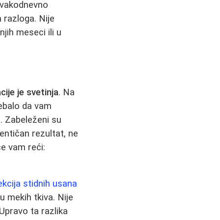
a svakodnevno
 razloga. Nije
jih meseci ili u
ije je svetinja
. Na
rebalo da vam
e. Zabeleženi su
dentičan rezultat, ne
će vam reći:
ekcija stidnih usana
u mekih tkiva. Nije
 Upravo ta razlika