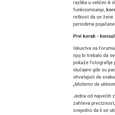
razlika u veličini i
funkcionisanje,
kore
retkost da se žene ž
periodima pojačane 
Prvi korak - konsul
Iskustva sa foruma
njoj bi trebalo da s
pokaže fotografije 
slučajevi gde su pac
shvatajući da svaka
„Možemo da uklonimo 
Jedna od najvećih z
zahteva preciznost,
svejedno da li se uk