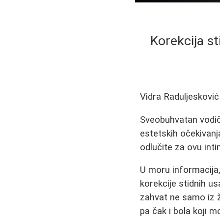
Korekcija sti
Vidra Raduljesković
Sveobuhvatan vodič 
estetskih očekivanj
odlučite za ovu inti
U moru informacija,
korekcije stidnih us
zahvat ne samo iz ž
pa čak i bola koji 