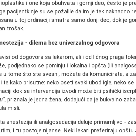
ioplastike i one koja obuhvata i gornji deo, često je p
 pacijentkinje su se požalile da im je tek naknadno 
usana u toj ordinaciji smatra samo donji deo, dok je go
an trošak.
anestezija - dilema bez univerzalnog odgovora
visi od dogovora sa lekarom, ali i od ličnog praga toler
e, podjednako se pominju i lokalna i opšta (ili analgos
e u tome što ste svesni, možete da komunicirate, a za
 te kako prisutne: neko oseti svaki ubod igle, neko se 
ciji dok se intervencija izvodi može biti psihički iscrp
u“
, priznala je jedna žena, dodajući da je bukvalno zab
la misli.
a anestezija ili analgosedacija deluje primamljivo - zas
im, i tu postoje nijanse. Neki lekari preferiraju opštu 