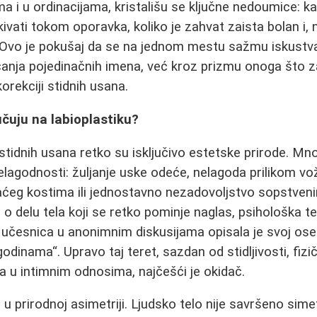
 i u ordinacijama, kristališu se ključne nedoumice: ka
ivati tokom oporavka, koliko je zahvat zaista bolan i, 
 Ovo je pokušaj da se na jednom mestu sažmu iskustva
čanja pojedinačnih imena, već kroz prizmu onoga što z
orekciji stidnih usana.
čuju na labioplastiku?
 stidnih usana retko su isključivo estetske prirode. 
lagodnosti: žuljanje uske odeće, nelagoda prilikom vožn
upaćeg kostima ili jednostavno nezadovoljstvo sopstve
č o delu tela koji se retko pominje naglas, psihološka t
učesnica u anonimnim diskusijama opisala je svoj ose
dinama“. Upravo taj teret, sazdan od stidljivosti, fizičk
 u intimnim odnosima, najčešći je okidač.
i u prirodnoj asimetriji. Ljudsko telo nije savršeno sime