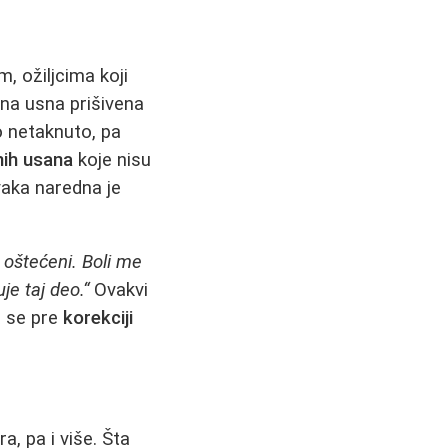
, ožiljcima koji
dna usna prišivena
lo netaknuto, pa
nih usana
koje nisu
aka naredna je
 oštećeni. Boli me
e taj deo.“
Ovakvi
da se pre
korekciji
, pa i više. Šta