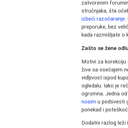
zatvorenim forumima
stručnjaka, šta oček
izbeći razočaranje
.
preporuke, bez veli
kada razmišljate o k
Zašto se žene odlu
Motivi za korekciju
žive sa osećajem ne
vidljivost ispod k
ogledalu. Iako je re
ogromna. Jedna od 
nosim
u podsvesti go
ponekad i poteškoća
Dodatni razlog leži 