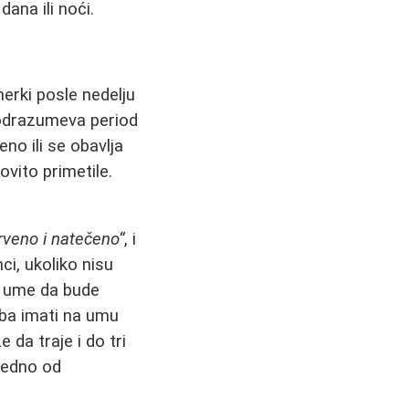
ana ili noći.
erki posle nedelju
drazumeva period
no ili se obavlja
ovito primetile.
crveno i natečeno“
, i
ci, ukoliko nisu
e ume da bude
eba imati na umu
 da traje i do tri
 jedno od