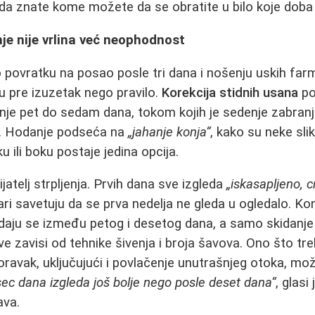
da znate kome možete da se obratite u bilo koje doba d
nje nije vrlina već neophodnost
o povratku na posao posle tri dana i nošenju uskih farm
su pre izuzetak nego pravilo.
Korekcija stidnih usana
po
je pet do sedam dana, tokom kojih je sedenje zabranje
e. Hodanje podseća na
„jahanje konja“
, kako su neke slik
 ili boku postaje jedina opcija.
ijatelj strpljenja. Prvih dana sve izgleda
„iskasapljeno, 
ri savetuju da se prva nedelja ne gleda u ogledalo. Kon
idaju se između petog i desetog dana, a samo skidanj
ve zavisi od tehnike šivenja i broja šavova. Ono što tr
ravak, uključujući i povlačenje unutrašnjeg otoka, može
ec dana izgleda još bolje nego posle deset dana“
, glasi
ava.