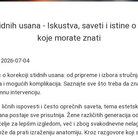
dnih usana - Iskustva, saveti i istine o 
koje morate znati
2026-07-04
o korekciji stidnih usana: od pripreme i izbora stručn
a i mogućih komplikacija. Saznajte sve što treba da z
mnu intervenciju.
 ličnih ispovesti i često oprečnih saveta, tema estetsk
ana postaje sve prisutnija. Žene različitih generacija o
elje za lepšim izgledom, već i zbog svakodnevne nelagod
može da prati izraženiju anatomiju. Kroz razgovore koji