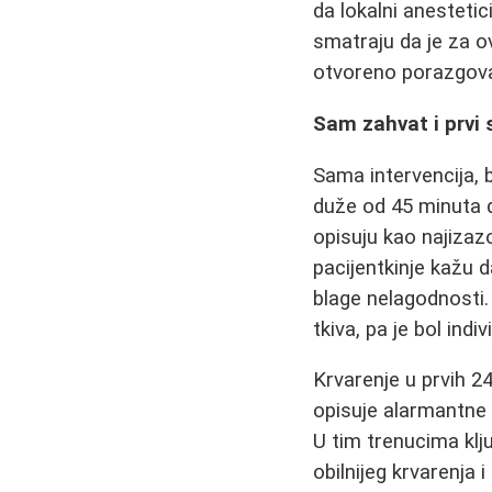
da lokalni anesteti
smatraju da je za 
otvoreno porazgova
Sam zahvat i prvi 
Sama intervencija, b
duže od 45 minuta 
opisuju kao najizazo
pacijentkinje kažu 
blage nelagodnosti
tkiva, pa je bol indi
Krvarenje u prvih 2
opisuje alarmantne 
U tim trenucima klj
obilnijeg krvarenja 