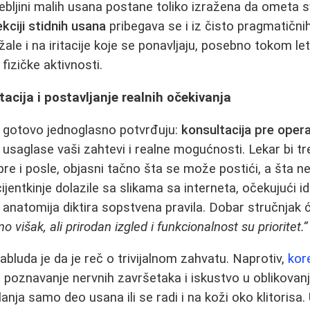
li debljini malih usana postane toliko izražena da omet
kciji stidnih usana
pribegava se i iz čisto pragmatičnih
ale i na iritacije koje se ponavljaju, posebno tokom letn
fizičke aktivnosti.
tacija i postavljanje realnih očekivanja
 gotovo jednoglasno potvrđuju:
konsultacija pre operac
e usaglase vaši zahtevi i realne mogućnosti. Lekar bi t
pre i posle, objasni tačno šta se može postići, a šta n
ijentkinje dolazile sa slikama sa interneta, očekujući i
 anatomija diktira sopstvena pravila. Dobar stručnjak 
višak, ali prirodan izgled i funkcionalnost su prioritet.“
abluda je da je reč o trivijalnom zahvatu. Naprotiv,
kor
 poznavanje nervnih završetaka i iskustvo u oblikovanj
lanja samo deo usana ili se radi i na koži oko klitorisa.