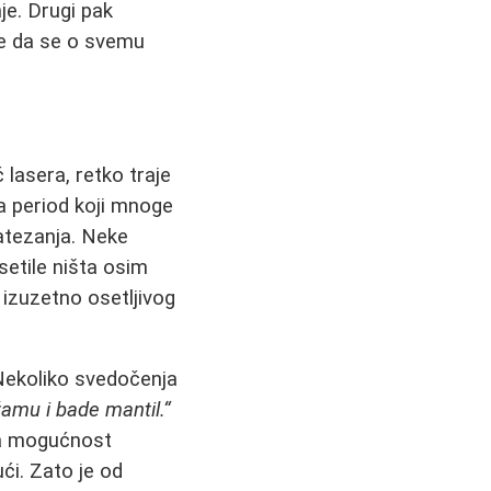
je. Drugi pak
je da se o svemu
 lasera, retko traje
a period koji mnoge
zatezanja. Neke
setile ništa osim
 izuzetno osetljivog
 Nekoliko svedočenja
džamu i bade mantil.“
 na mogućnost
ući. Zato je od