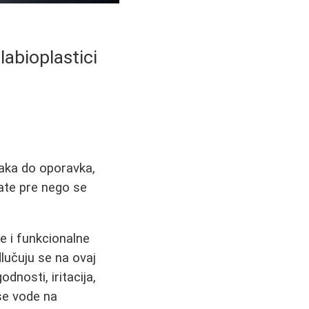
labioplastici
jaka do oporavka,
nate pre nego se
e i funkcionalne
dlučuju se na ovaj
nosti, iritacija,
 se vode na