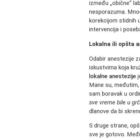
između „obične“ lab
nesporazuma. Mnoge
korekcijom stidnih 
intervencija i poseb
Lokalna ili opšta 
Odabir anestezije za
iskustvima koja kruž
lokalne anestezije
j
Mane su, međutim, i
sam boravak u ordina
sve vreme bile u grč
dlanove da bi skrenu
S druge strane, opšt
sve je gotovo. Međut