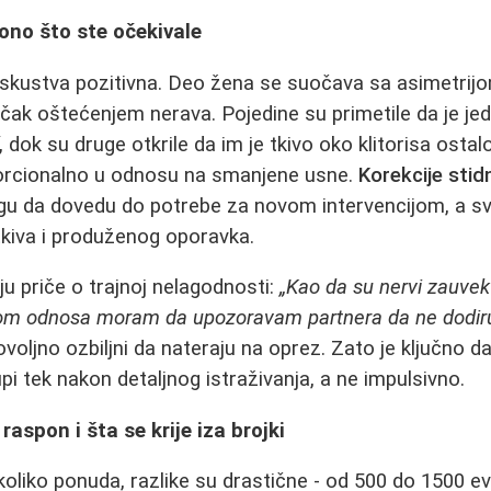
 ono što ste očekivale
iskustva pozitivna. Deo žena se suočava sa asimetrijom
i čak oštećenjem nerava. Pojedine su primetile da je je
, dok su druge otkrile da im je tkivo oko klitorisa osta
orcionalno u odnosu na smanjene usne.
Korekcije stid
u da dovedu do potrebe za novom intervencijom, a sv
tkiva i produženog oporavka.
u priče o trajnoj nelagodnosti:
„Kao da su nervi zauvek
om odnosa moram da upozoravam partnera da ne dodiruj
 dovoljno ozbiljni da nateraju na oprez. Zato je ključno 
pi tek nakon detaljnog istraživanja, a ne impulsivno.
raspon i šta se krije iza brojki
oliko ponuda, razlike su drastične - od 500 do 1500 evra