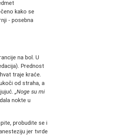
redmet
rečeno kako se
rnji - posebna
ancije na bol. U
edacija). Prednost
hvat traje kraće.
ukoči od straha, a
ljujuć.
„Noge su mi
adala nokte u
pite, probudite se i
anesteziju jer tvrde