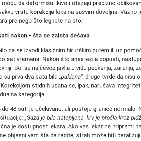
ci mogu da deformišu tkivo i otežaju precizno oblikovan
ovakvu vrstu
korekcije
lokalna sasvim dovoljna. Važno 
ra pre nego što legnete na sto.
sati nakon - šta se zaista dešava
ilo da se izvodi klasičnim hirurškim putem ili uz pomoć
do sat vremena. Nakon što anestezija popusti, nastup
vniji. Bol se najčešće javlja u vidu peckanja, žarenja, 
da su prva dva sata bila
„paklena“
, druge tvrde da nisu o
.
Korekcijom stidnih usana
se, ipak, narušava integritet
vidualna kategorija.
4 do 48 sati je očekivano, ali postoje granice normale.
situacije:
„Gaza je bila natopljena, krv je prošla kroz pi
učna je dostupnost lekara. Ako vas lekar ne pripremi
i ne objasni vam šta da radite, strah može biti paralizuj