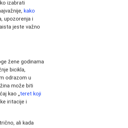
ko izabrati
najvažnije,
kako
, upozorenja i
aista jeste važno
Mnoge žene godinama
je bicikla,
nim odrazom u
ežina može biti
ćaj kao „
teret koji
e iritacije i
trično, ali kada