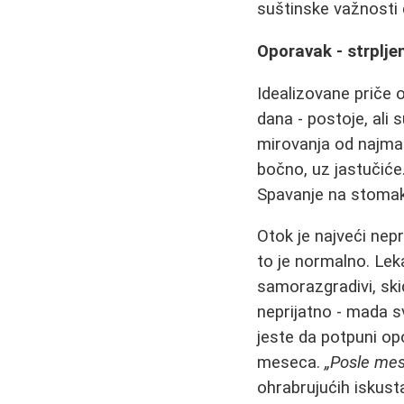
suštinske važnosti 
Oporavak - strplje
Idealizovane priče 
dana - postoje, ali 
mirovanja od najman
bočno, uz jastučić
Spavanje na stomaku
Otok je najveći nepr
to je normalno. Leka
samorazgradivi, sk
neprijatno - mada s
jeste da potpuni opo
meseca.
„Posle mes
ohrabrujućih iskust