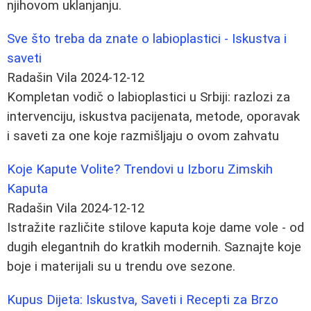
njihovom uklanjanju.
Sve što treba da znate o labioplastici - Iskustva i
saveti
Radašin Vila
2024-12-12
Kompletan vodič o labioplastici u Srbiji: razlozi za
intervenciju, iskustva pacijenata, metode, oporavak
i saveti za one koje razmišljaju o ovom zahvatu
Koje Kapute Volite? Trendovi u Izboru Zimskih
Kaputa
Radašin Vila
2024-12-12
Istražite različite stilove kaputa koje dame vole - od
dugih elegantnih do kratkih modernih. Saznajte koje
boje i materijali su u trendu ove sezone.
Kupus Dijeta: Iskustva, Saveti i Recepti za Brzo