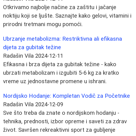
Otkrivamo najbolje načine za zaštitu i jačanje
noktiju koji se ljušte. Saznajte kako gelovi, vitamini i
prirodni tretmani mogu pomoći.
Ubrzanje metabolizma: Restriktivna ali efikasna
dijeta za gubitak težine
Radašin Vila
2024-12-11
Efikasna i brza dijeta za gubitak težine - kako
ubrzati metabolizam i izgubiti 5-6 kg za kratko
vreme uz jednostavne promene u ishrani.
Nordijsko Hodanje: Kompletan Vodič za Početnike
Radašin Vila
2024-12-09
Sve što treba da znate o nordijskom hodanju -
tehnika, prednosti, izbor opreme i saveti za zdrav
život. Savršen rekreaktivni sport za gubljenje