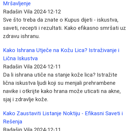
Mršavljenje
Radašin Vila
2024-12-12
Sve što treba da znate o Kupus dijeti - iskustva,
saveti, recepti i rezultati. Kako efikasno smršati uz
zdravu ishranu.
Kako Ishrana Utječe na Kožu Lica? Istraživanje i
Lična Iskustva
Radašin Vila
2024-12-11
Da li ishrana utiče na stanje kože lica? Istražite
lična iskustva ljudi koji su menjali prehrambene
navike i otkrijte kako hrana može uticati na akne,
sjaj i zdravlje kože.
Kako Zaustaviti Listanje Noktiju - Efikasni Saveti i
Rešenja
Radašin Vila
2024-12-11