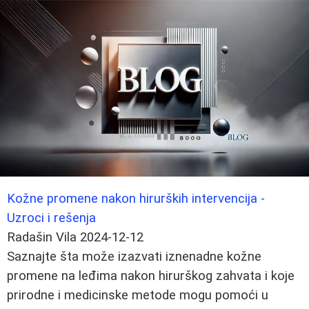
Kožne promene nakon hirurških intervencija -
Uzroci i rešenja
Radašin Vila
2024-12-12
Saznajte šta može izazvati iznenadne kožne
promene na leđima nakon hirurškog zahvata i koje
prirodne i medicinske metode mogu pomoći u