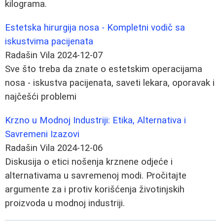
kilograma.
Estetska hirurgija nosa - Kompletni vodič sa
iskustvima pacijenata
Radašin Vila
2024-12-07
Sve što treba da znate o estetskim operacijama
nosa - iskustva pacijenata, saveti lekara, oporavak i
najčešći problemi
Krzno u Modnoj Industriji: Etika, Alternativa i
Savremeni Izazovi
Radašin Vila
2024-12-06
Diskusija o etici nošenja krznene odjeće i
alternativama u savremenoj modi. Pročitajte
argumente za i protiv korišćenja životinjskih
proizvoda u modnoj industriji.