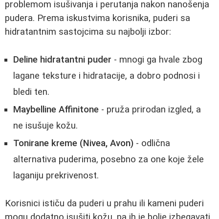
problemom isušivanja i perutanja nakon nanošenja
pudera. Prema iskustvima korisnika, puderi sa
hidratantnim sastojcima su najbolji izbor:
Deline hidratantni puder
- mnogi ga hvale zbog
lagane teksture i hidratacije, a dobro podnosi i
bledi ten.
Maybelline Affinitone
- pruža prirodan izgled, a
ne isušuje kožu.
Tonirane kreme (Nivea, Avon)
- odlična
alternativa puderima, posebno za one koje žele
laganiju prekrivenost.
Korisnici ističu da puderi u prahu ili kameni puderi
mogu dodatno isušiti kožu, pa ih je bolje izbegavati.