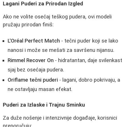
Lagani Puderi za Prirodan Izgled
Ako ne volite osećaj teškog pudera, ovi modeli
pružaju prirodan finiš:
L'Oréal Perfect Match
- tečni puder koji se lako
nanosi i može se mešati za savršenu nijansu.
Rimmel Recover On
- hidratantan, daje svilenkast
sjaj bez osećaja pudera.
Oriflame tečni puderi
- lagani, dobro pokrivaju, a
ne ostavljaju masan efekat.
Puderi za Izlaske i Trajnu Sminku
Za duže nošenje i intenzivnije događaje, korisnici
preporučuju: