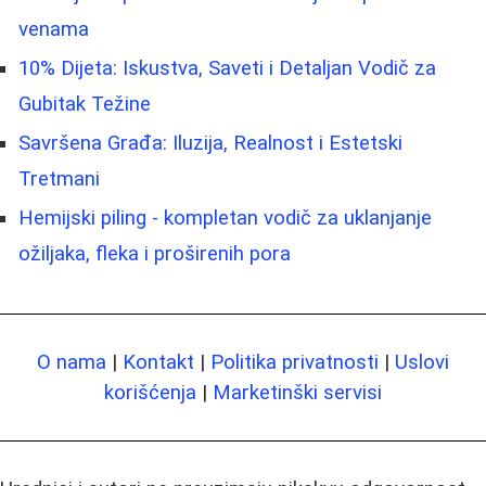
venama
10% Dijeta: Iskustva, Saveti i Detaljan Vodič za
Gubitak Težine
Savršena Građa: Iluzija, Realnost i Estetski
Tretmani
Hemijski piling - kompletan vodič za uklanjanje
ožiljaka, fleka i proširenih pora
O nama
|
Kontakt
|
Politika privatnosti
|
Uslovi
korišćenja
|
Marketinški servisi