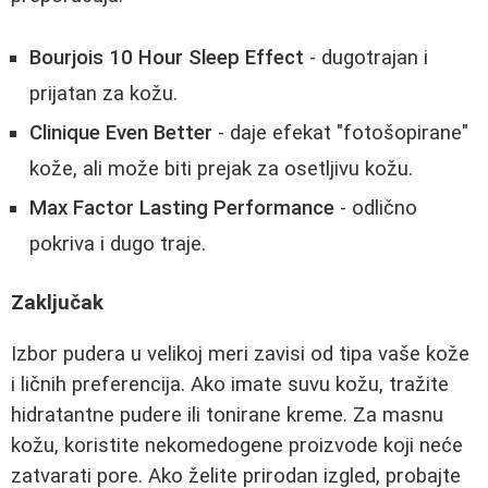
Bourjois 10 Hour Sleep Effect
- dugotrajan i
prijatan za kožu.
Clinique Even Better
- daje efekat "fotošopirane"
kože, ali može biti prejak za osetljivu kožu.
Max Factor Lasting Performance
- odlično
pokriva i dugo traje.
Zaključak
Izbor pudera u velikoj meri zavisi od tipa vaše kože
i ličnih preferencija. Ako imate suvu kožu, tražite
hidratantne pudere ili tonirane kreme. Za masnu
kožu, koristite nekomedogene proizvode koji neće
zatvarati pore. Ako želite prirodan izgled, probajte