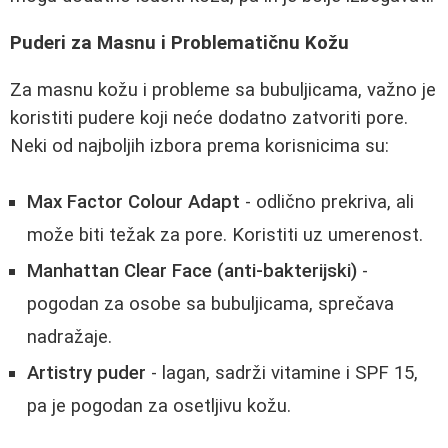
Puderi za Masnu i Problematičnu Kožu
Za masnu kožu i probleme sa bubuljicama, važno je
koristiti pudere koji neće dodatno zatvoriti pore.
Neki od najboljih izbora prema korisnicima su:
Max Factor Colour Adapt
- odlično prekriva, ali
može biti težak za pore. Koristiti uz umerenost.
Manhattan Clear Face (anti-bakterijski)
-
pogodan za osobe sa bubuljicama, sprečava
nadražaje.
Artistry puder
- lagan, sadrži vitamine i SPF 15,
pa je pogodan za osetljivu kožu.