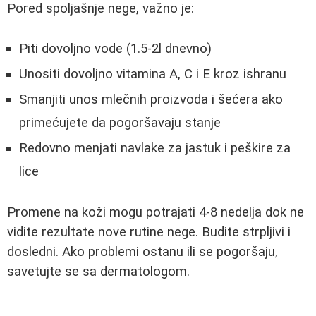
Pored spoljašnje nege, važno je:
Piti dovoljno vode (1.5-2l dnevno)
Unositi dovoljno vitamina A, C i E kroz ishranu
Smanjiti unos mlečnih proizvoda i šećera ako
primećujete da pogoršavaju stanje
Redovno menjati navlake za jastuk i peškire za
lice
Promene na koži mogu potrajati 4-8 nedelja dok ne
vidite rezultate nove rutine nege. Budite strpljivi i
dosledni. Ako problemi ostanu ili se pogoršaju,
savetujte se sa dermatologom.