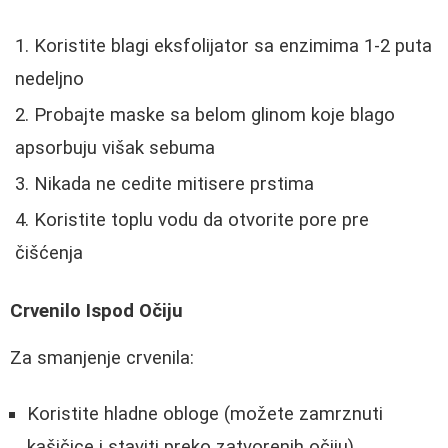
Koristite blagi eksfolijator sa enzimima 1-2 puta
nedeljno
Probajte maske sa belom glinom koje blago
apsorbuju višak sebuma
Nikada ne cedite mitisere prstima
Koristite toplu vodu da otvorite pore pre
čišćenja
Crvenilo Ispod Očiju
Za smanjenje crvenila:
Koristite hladne obloge (možete zamrznuti
kašičice i staviti preko zatvorenih očiju)