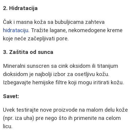
2. Hidratacija
Čak i masna koža sa bubuljicama zahteva
hidrataciju
. Tražite lagane, nekomedogene kreme
koje neće začepljivati pore.
3. Zaštita od sunca
Mineralni sunscren sa cink oksidom ili titanijum
dioksidom je najbolji izbor za osetljivu kožu.
Izbegavajte hemijske filtre koji mogu iritirati kožu.
Savet:
Uvek testirajte nove proizvode na malom delu kože
(npr. iza uha) pre nego što ih primenite na celom
licu.