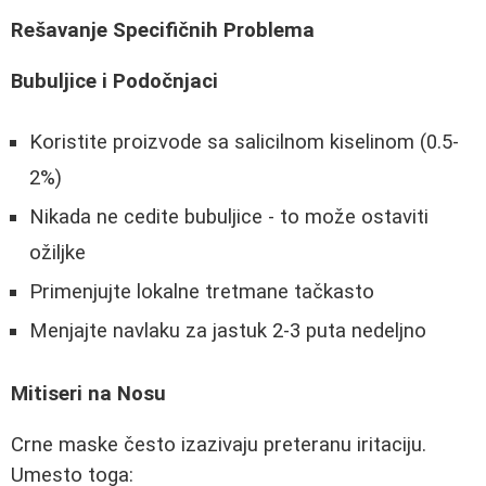
Rešavanje Specifičnih Problema
Bubuljice i Podočnjaci
Koristite proizvode sa salicilnom kiselinom (0.5-
2%)
Nikada ne cedite bubuljice - to može ostaviti
ožiljke
Primenjujte lokalne tretmane tačkasto
Menjajte navlaku za jastuk 2-3 puta nedeljno
Mitiseri na Nosu
Crne maske često izazivaju preteranu iritaciju.
Umesto toga: