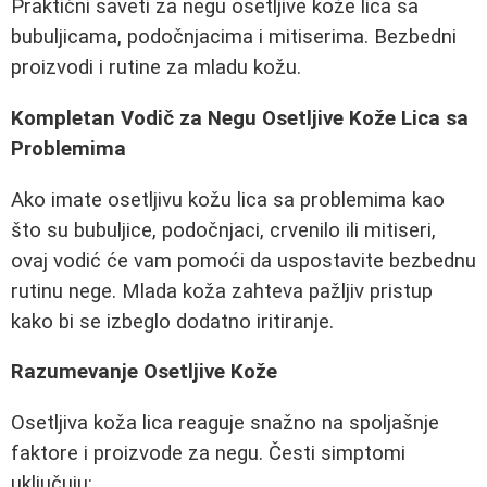
Praktični saveti za negu osetljive kože lica sa
bubuljicama, podočnjacima i mitiserima. Bezbedni
proizvodi i rutine za mladu kožu.
Kompletan Vodič za Negu Osetljive Kože Lica sa
Problemima
Ako imate osetljivu kožu lica sa problemima kao
što su bubuljice, podočnjaci, crvenilo ili mitiseri,
ovaj vodić će vam pomoći da uspostavite bezbednu
rutinu nege. Mlada koža zahteva pažljiv pristup
kako bi se izbeglo dodatno iritiranje.
Razumevanje Osetljive Kože
Osetljiva koža lica reaguje snažno na spoljašnje
faktore i proizvode za negu. Česti simptomi
uključuju: