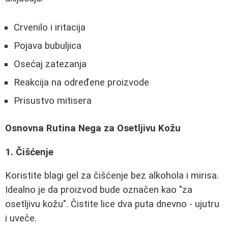
Crvenilo i iritacija
Pojava bubuljica
Osećaj zatezanja
Reakcija na određene proizvode
Prisustvo mitisera
Osnovna Rutina Nega za Osetljivu Kožu
1. Čišćenje
Koristite blagi gel za čišćenje bez alkohola i mirisa.
Idealno je da proizvod bude označen kao "za
osetljivu kožu". Čistite lice dva puta dnevno - ujutru
i uveče.