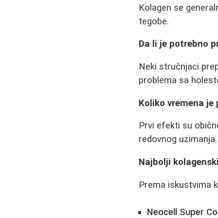
Kolagen se generalno
tegobe.
Da li je potrebno p
Neki stručnjaci pr
problema sa holest
Koliko vremena je 
Prvi efekti su običn
redovnog uzimanja.
Najbolji kolagensk
Prema iskustvima k
Neocell Super Co