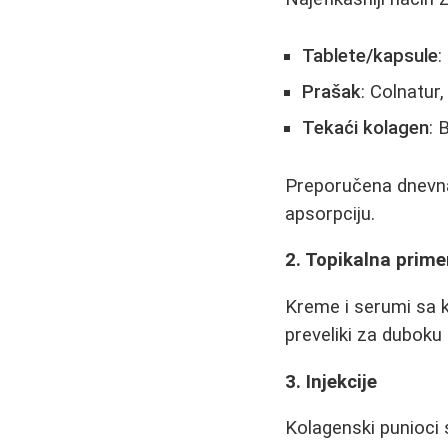
Tablete/kapsule
:
Prašak
: Colnatur
Tekaći kolagen
: 
Preporučena dnevna 
apsorpciju.
2. Topikalna prim
Kreme i serumi sa k
preveliki za duboku
3. Injekcije
Kolagenski punioci 