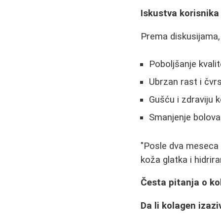
Iskustva korisnika
Prema diskusijama, 
Poboljšanje kvalit
Ubrzan rast i čvr
Gušću i zdraviju 
Smanjenje bolova
"Posle dva meseca u
koža glatka i hidrira
Česta pitanja o k
Da li kolagen izaz