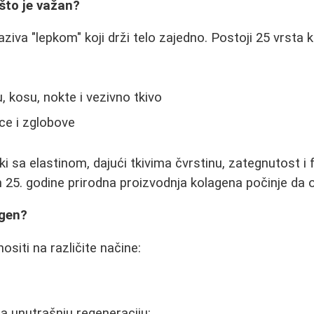
ašto je važan?
iva "lepkom" koji drži telo zajedno. Postoji 25 vrsta k
, kosu, nokte i vezivno tkivo
ce i zglobove
i sa elastinom, dajući tkivima čvrstinu, zategnutost i f
25. godine prirodna proizvodnja kolagena počinje da 
agen?
siti na različite načine:
za unutrašnju regeneraciju: