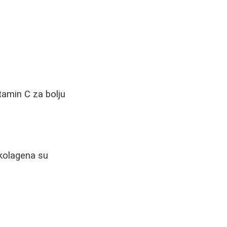
tamin C za bolju
 kolagena su