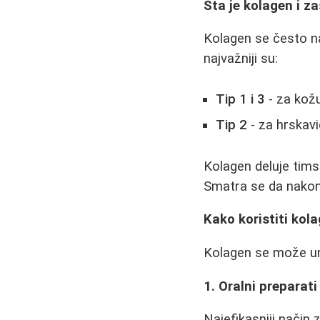
Šta je kolagen i z
Kolagen se često naz
najvažniji su:
Tip 1 i 3
- za kožu
Tip 2
- za hrskavi
Kolagen deluje timsk
Smatra se da nakon 
Kako koristiti kol
Kolagen se može uno
1. Oralni preparati
Najefikasniji način 