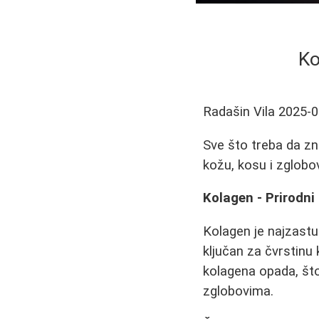
Ko
Radašin Vila
2025-0
Sve što treba da zna
kožu, kosu i zglobo
Kolagen - Prirodni 
Kolagen je najzastup
ključan za čvrstinu 
kolagena opada, što
zglobovima.