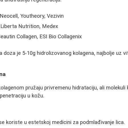
 Neocell, Youtheory, Vezivin
, Liberta Nutrition, Medex
Beautin Collagen, ESI Bio Collagenix
doza je 5-10g hidrolizovanog kolagena, najbolje uz vi
ena
olagenom pružaju privremenu hidrataciju, ali molekuli
 penetraciju u kožu.
se koriste u estetskoj medicini za podmlađivanje lica.