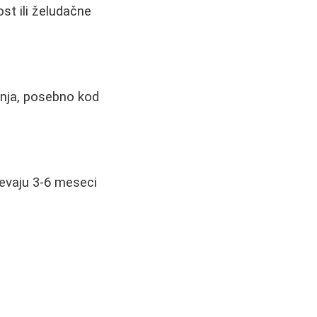
st ili želudačne
nja, posebno kod
htevaju 3-6 meseci