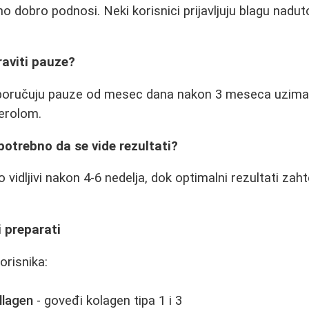
 dobro podnosi. Neki korisnici prijavljuju blagu naduto
raviti pauze?
eporučuju pauze od mesec dana nakon 3 meseca uzima
erolom.
potrebno da se vide rezultati?
o vidljivi nakon 4-6 nedelja, dok optimalni rezultati za
i preparati
orisnika:
llagen
- goveđi kolagen tipa 1 i 3