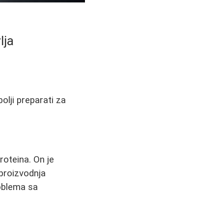
lja
olji preparati za
roteina. On je
 proizvodnja
roblema sa