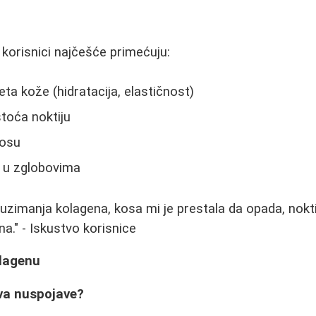
korisnici najčešće primećuju:
eta kože (hidratacija, elastičnost)
stoća noktiju
kosu
 u zglobovima
zimanja kolagena, kosa mi je prestala da opada, nokti 
na." - Iskustvo korisnice
olagenu
iva nuspojave?