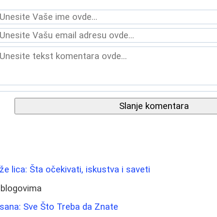
Slanje komentara
že lica: Šta očekivati, iskustva i saveti
 blogovima
Usana: Sve Što Treba da Znate