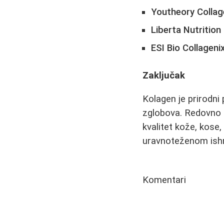
Youtheory Collag
Liberta Nutritio
ESI Bio Collageni
Zaključak
Kolagen je prirodni 
zglobova. Redovno 
kvalitet kože, kose,
uravnoteženom ishr
Komentari