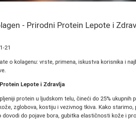
lagen - Prirodni Protein Lepote i Zdrav
1-21
te o kolagenu: vrste, primena, iskustva korisnika i najb
ve.
Protein Lepote i Zdravlja
ljeniji protein u ljudskom telu, čineći do 25% ukupnih p
kože, zglobova, kostiju i vezivnog tkiva. Kako starimo,
 dovodi do pojave bora, gubitka elastičnosti kože i p