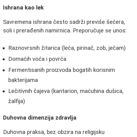
Ishrana kao lek
Savremena ishrana često sadrži previše šećera,
soli i prerađenih namirnica. Preporučuje se unos:
Raznovrsnih žitarica (leća, pirinač, zob, ječam)
Domaćih voća i povrća
Fermentisanih proizvoda bogatih korisnim
bakterijama
Lečitivnih čajeva (kantarion, maćuhina dušica,
žalfija)
Duhovna dimenzija zdravlja
Duhovna praksa, bez obzira na religijsku