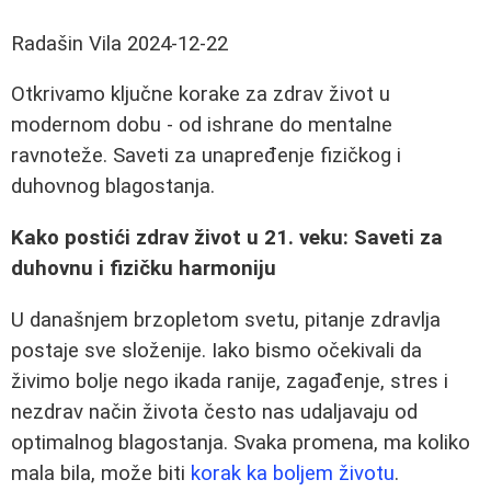
Radašin Vila
2024-12-22
Otkrivamo ključne korake za zdrav život u
modernom dobu - od ishrane do mentalne
ravnoteže. Saveti za unapređenje fizičkog i
duhovnog blagostanja.
Kako postići zdrav život u 21. veku: Saveti za
duhovnu i fizičku harmoniju
U današnjem brzopletom svetu, pitanje zdravlja
postaje sve složenije. Iako bismo očekivali da
živimo bolje nego ikada ranije, zagađenje, stres i
nezdrav način života često nas udaljavaju od
optimalnog blagostanja. Svaka promena, ma koliko
mala bila, može biti
korak ka boljem životu
.