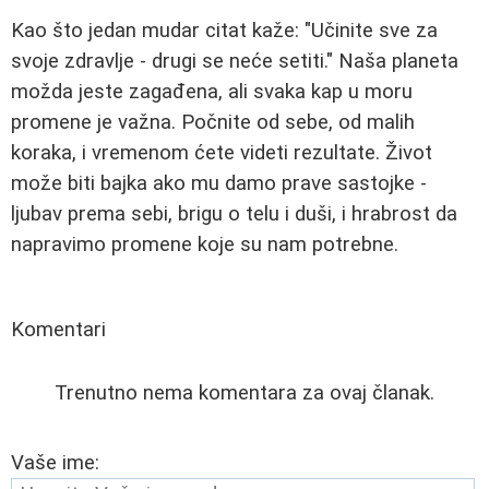
Kao što jedan mudar citat kaže: "Učinite sve za
svoje zdravlje - drugi se neće setiti." Naša planeta
možda jeste zagađena, ali svaka kap u moru
promene je važna. Počnite od sebe, od malih
koraka, i vremenom ćete videti rezultate. Život
može biti bajka ako mu damo prave sastojke -
ljubav prema sebi, brigu o telu i duši, i hrabrost da
napravimo promene koje su nam potrebne.
Komentari
Trenutno nema komentara za ovaj članak.
Vaše ime: