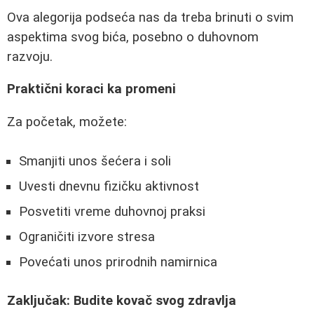
Ova alegorija podseća nas da treba brinuti o svim
aspektima svog bića, posebno o duhovnom
razvoju.
Praktični koraci ka promeni
Za početak, možete:
Smanjiti unos šećera i soli
Uvesti dnevnu fizičku aktivnost
Posvetiti vreme duhovnoj praksi
Ograničiti izvore stresa
Povećati unos prirodnih namirnica
Zaključak: Budite kovač svog zdravlja