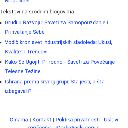
Biopolimer
Tekstovi na srodnim blogovima
Grudi u Razvoju: Saveti za Samopouzdanje i
Prihvatanje Sebe
Vodič kroz svet industrijskih sladoleda: Ukusi,
Kvalitet i Trendovi
Kako Se Ugojiti Prirodno - Saveti za Povećanje
Telesne Težine
Ishrana prema krvnoj grupi: Šta jesti, a šta
izbegavati?
O nama
|
Kontakt
|
Politika privatnosti
|
Uslovi
korišćenja
|
Marketinški servisi