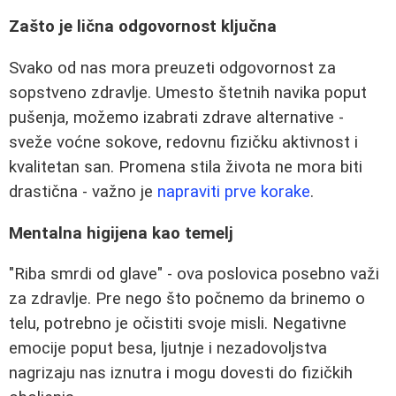
Zašto je lična odgovornost ključna
Svako od nas mora preuzeti odgovornost za
sopstveno zdravlje. Umesto štetnih navika poput
pušenja, možemo izabrati zdrave alternative -
sveže voćne sokove, redovnu fizičku aktivnost i
kvalitetan san. Promena stila života ne mora biti
drastična - važno je
napraviti prve korake
.
Mentalna higijena kao temelj
"Riba smrdi od glave" - ova poslovica posebno važi
za zdravlje. Pre nego što počnemo da brinemo o
telu, potrebno je očistiti svoje misli. Negativne
emocije poput besa, ljutnje i nezadovoljstva
nagrizaju nas iznutra i mogu dovesti do fizičkih