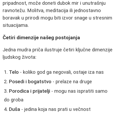
pripadnost, može doneti dubok mir i unutrašnju
ravnotežu. Molitva, meditacija ili jednostavno
boravak u prirodi mogu biti izvor snage u stresnim
situacijama.
Četiri dimenzije našeg postojanja
Jedna mudra priča ilustruje četiri ključne dimenzije
ljudskog života:
Telo
- koliko god ga negovali, ostaje iza nas
Posedi i bogatstvo
- prelaze na druge
Porodica i prijatelji
- mogu nas ispratiti samo
do groba
Duša
- jedina koja nas prati u večnost