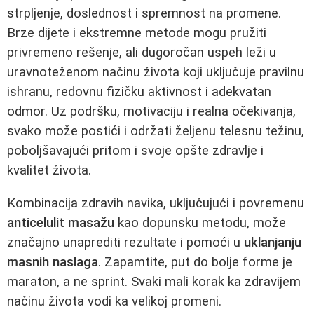
strpljenje, doslednost i spremnost na promene.
Brze dijete i ekstremne metode mogu pružiti
privremeno rešenje, ali dugoročan uspeh leži u
uravnoteženom načinu života koji uključuje pravilnu
ishranu, redovnu fizičku aktivnost i adekvatan
odmor. Uz podršku, motivaciju i realna očekivanja,
svako može postići i održati željenu telesnu težinu,
poboljšavajući pritom i svoje opšte zdravlje i
kvalitet života.
Kombinacija zdravih navika, uključujući i povremenu
anticelulit masažu
kao dopunsku metodu, može
značajno unaprediti rezultate i pomoći u
uklanjanju
masnih naslaga
. Zapamtite, put do bolje forme je
maraton, a ne sprint. Svaki mali korak ka zdravijem
načinu života vodi ka velikoj promeni.