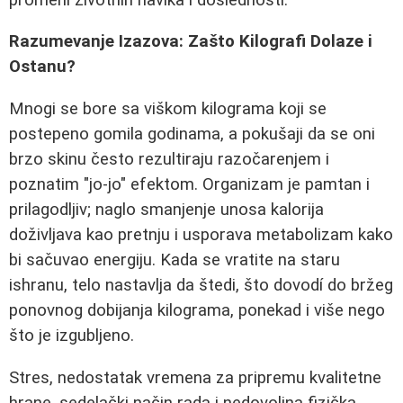
Razumevanje Izazova: Zašto Kilografi Dolaze i
Ostanu?
Mnogi se bore sa viškom kilograma koji se
postepeno gomila godinama, a pokušaji da se oni
brzo skinu često rezultiraju razočarenjem i
poznatim "jo-jo" efektom. Organizam je pamtan i
prilagodljiv; naglo smanjenje unosa kalorija
doživljava kao pretnju i usporava metabolizam kako
bi sačuvao energiju. Kada se vratite na staru
ishranu, telo nastavlja da štedi, što dovodí do bržeg
ponovnog dobijanja kilograma, ponekad i više nego
što je izgubljeno.
Stres, nedostatak vremena za pripremu kvalitetne
hrane, sedelački način rada i nedovoljna fizička