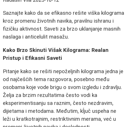
Saznajte kako da se efikasno rešite viška kilograma
kroz promenu životnih navika, pravilnu ishranu i
fizičku aktivnost. Saveti za brzo uklanjanje masnih
naslaga i anticelulit masažu.
Kako Brzo Skinuti Višak Kilograma: Realan
Pristup i Efikasni Saveti
Pitanje kako se rešiti nepoželjnih kilograma jedna je
od najčešćih tema razgovora, posebno među
osobama koje vode brigu o svom izgledu i zdravlju.
Želja za brzim rezultatima često vodi ka
eksperimentisanju sa raznim, često nezdravim,
dijietama i metodama. Međutim, kĺjuč uspeha ne
leži u kratkotrajnim, restriktivnim merama, već u
promeni životnih navika i doslednosti.