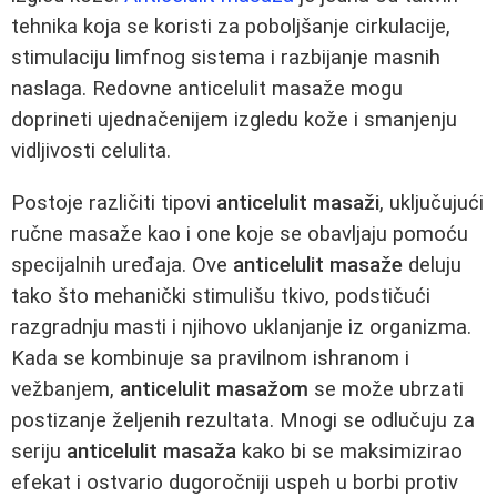
tehnika koja se koristi za poboljšanje cirkulacije,
stimulaciju limfnog sistema i razbijanje masnih
naslaga. Redovne anticelulit masaže mogu
doprineti ujednačenijem izgledu kože i smanjenju
vidljivosti celulita.
Postoje različiti tipovi
anticelulit masaži
, uključujući
ručne masaže kao i one koje se obavljaju pomoću
specijalnih uređaja. Ove
anticelulit masaže
deluju
tako što mehanički stimulišu tkivo, podstičući
razgradnju masti i njihovo uklanjanje iz organizma.
Kada se kombinuje sa pravilnom ishranom i
vežbanjem,
anticelulit masažom
se može ubrzati
postizanje željenih rezultata. Mnogi se odlučuju za
seriju
anticelulit masaža
kako bi se maksimizirao
efekat i ostvario dugoročniji uspeh u borbi protiv