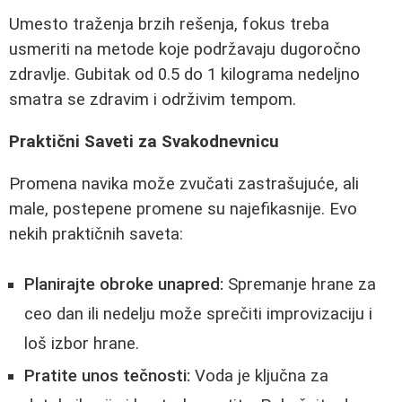
Umesto traženja brzih rešenja, fokus treba
usmeriti na metode koje podržavaju dugoročno
zdravlje. Gubitak od 0.5 do 1 kilograma nedeljno
smatra se zdravim i održivim tempom.
Praktični Saveti za Svakodnevnicu
Promena navika može zvučati zastrašujuće, ali
male, postepene promene su najefikasnije. Evo
nekih praktičnih saveta:
Planirajte obroke unapred:
Spremanje hrane za
ceo dan ili nedelju može sprečiti improvizaciju i
loš izbor hrane.
Pratite unos tečnosti:
Voda je ključna za