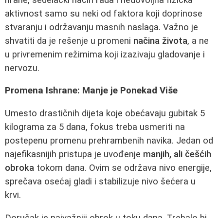
aktivnost samo su neki od faktora koji doprinose
stvaranju i održavanju masnih naslaga. Važno je
shvatiti da je rešenje u promeni
načina života
, a ne
u privremenim režimima koji izazivaju gladovanje i
nervozu.
Promena Ishrane: Manje je Ponekad Više
Umesto drastičnih dijeta koje obećavaju gubitak 5
kilograma za 5 dana, fokus treba usmeriti na
postepenu promenu prehrambenih navika. Jedan od
najefikasnijih pristupa je uvođenje
manjih, ali češćih
obroka
tokom dana. Ovim se održava nivo energije,
sprečava osećaj gladi i stabilizuje nivo šećera u
krvi.
Doručak je najvažniji obrok u toku dana. Trebalo bi