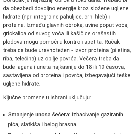
da obezbedi dovoljno energije kroz složene ugljene
hidrate (npr. integralne pahuljice, crni hleb) i
proteine. Između glavnih obroka, uvine poput voća,
grickalica od suvog voća ili kašičice orašastih
plodova mogu pomoći u kontroli apetita. Ručak
treba da bude uravnotežen - izvor proteina (piletina,
riba, telećina) uz obilje povrća. Večera treba da
bude lagana i uneta najkasnije do 18 ili 19 časova,
sastavljena od proteina i povrća, izbegavajući teške
ugljene hidrate.
Ključne promene u ishrani uključuju:
Smanjenje unosa šećera:
Izbacivanje gaziranih
pića, slatkiša i belog brasna.