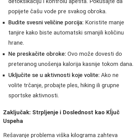
detoksikaciju i kontrolu apetita. Pokušajte da
popijete čašu vode pre svakog obroka.
Budite svesni veličine porcija:
Koristite manje
tanjire kako biste automatski smanjili količinu
hrane.
Ne preskačite obroke:
Ovo može dovesti do
preteranog unošenja kalorija kasnije tokom dana.
Uključite se u aktivnosti koje volite:
Ako ne
volite trčanje, probajte ples, hiking ili grupne
sportske aktivnosti.
Zaključak: Strpljenje i Doslednost kao Kĺjuč
Uspeha
Rešavanje problema viška kilograma zahteva