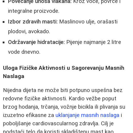
Povećanje unosa vlakana:
Kroz voće, povrće i
integralne proizvode.
Izbor zdravih masti:
Maslinovo ulje, orašasti
plodovi, avokado.
Održavanje hidratacije:
Pijenje najmanje 2 litre
vode dnevno.
Uloga Fizičke Aktivnosti u Sagorevanju Masnih
Naslaga
Nijedna dijeta ne može biti potpuno uspešna bez
redovne fizičke aktivnosti. Kardio vežbe poput
brzog hodanja, trčanja, vožnje bicikla ili plivanja su
izuzetno efikasne za
uklanjanje masnih naslaga
i
poboljšanje cardiovascularnog zdravlja. Cilj je
podstaći telo da koristi skladištenu mast kao