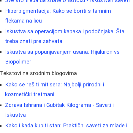
Sve što treba da znate o Botoxu - Iskustva i saveti
Hiperpigmentacija: Kako se boriti s tamnim
flekama na licu
Iskustva sa operacijom kapaka i podočnjaka: Šta
treba znati pre zahvata
Iskustva sa popunjavanjem usana: Hijaluron vs
Biopolimer
Tekstovi na srodnim blogovima
Kako se rešiti mitisera: Najbolji prirodni i
kozmetički tretmani
Zdrava Ishrana i Gubitak Kilograma - Saveti i
Iskustva
Kako i kada kupiti stan: Praktični saveti za mlade i