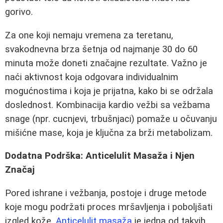
gorivo.
Za one koji nemaju vremena za teretanu,
svakodnevna brza šetnja od najmanje 30 do 60
minuta može doneti značajne rezultate. Važno je
naći aktivnost koja odgovara individualnim
mogućnostima i koja je prijatna, kako bi se održala
doslednost. Kombinacija kardio vežbi sa vežbama
snage (npr. cucnjevi, trbušnjaci) pomaže u očuvanju
mišićne mase, koja je ključna za brži metabolizam.
Dodatna Podrška: Anticelulit Masaža i Njen
Značaj
Pored ishrane i vežbanja, postoje i druge metode
koje mogu podržati proces mršavljenja i poboljšati
izgled kože.
Anticelulit masaža
je jedna od takvih