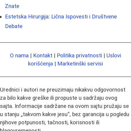
Znate
Estetska Hirurgija: Lična Ispovesti i Društvene
Debate
O nama
|
Kontakt
|
Politika privatnosti
|
Uslovi
korišćenja
|
Marketinški servisi
Urednici i autori ne preuzimaju nikakvu odgovornost
za bilo kakve greške ili propuste u sadržaju ovog
sajta. Informacije sadržane na ovom sajtu pružaju se
u stanju „takvom kakve jesu“, bez garancija u pogledu
njihove potpunosti, tačnosti, korisnosti ili
blagovremenosti.