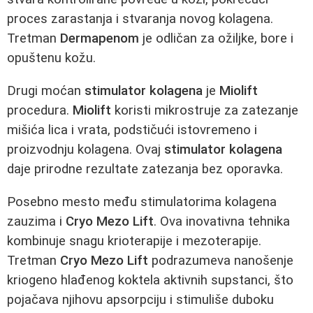
proces zarastanja i stvaranja novog kolagena.
Tretman
Dermapenom
je odličan za ožiljke, bore i
opuštenu kožu.
Drugi moćan
stimulator kolagena
je
Miolift
procedura.
Miolift
koristi mikrostruje za zatezanje
mišića lica i vrata, podstičući istovremeno i
proizvodnju kolagena. Ovaj
stimulator kolagena
daje prirodne rezultate zatezanja bez oporavka.
Posebno mesto među stimulatorima kolagena
zauzima i
Cryo Mezo Lift
. Ova inovativna tehnika
kombinuje snagu krioterapije i mezoterapije.
Tretman
Cryo Mezo Lift
podrazumeva nanošenje
kriogeno hlađenog koktela aktivnih supstanci, što
pojačava njihovu apsorpciju i stimuliše duboku