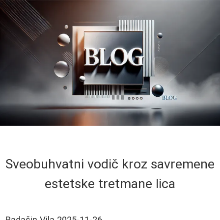
Sveobuhvatni vodič kroz savremene
estetske tretmane lica
Radašin Vila
2025-11-26