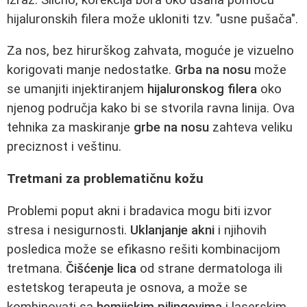
hijaluronskih filera može ukloniti tzv. "usne pušača".
Za nos, bez hirurškog zahvata, moguće je vizuelno
korigovati manje nedostatke.
Grba na nosu
može
se umanjiti injektiranjem
hijaluronskog filera
oko
njenog područja kako bi se stvorila ravna linija. Ova
tehnika za maskiranje
grbe na nosu
zahteva veliku
preciznost i veštinu.
Tretmani za problematičnu kožu
Problemi poput akni i bradavica mogu biti izvor
stresa i nesigurnosti.
Uklanjanje akni
i njihovih
posledica može se efikasno rešiti kombinacijom
tretmana.
Čišćenje lica
od strane dermatologa ili
estetskog terapeuta je osnova, a može se
kombinovati sa
hemijskim pilingovima
i laserskim