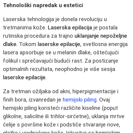
Tehnološki napredak u estetici
Laserska tehnologija je donela revoluciju u
tretmanima kože.
Laserska epilacija
je postala
rutinska procedura za trajno
uklanjanje nepoželjne
dlake
. Tokom
laserske epilacije
, svetlosna energija
lasera apsorbuje se u melanin dlake, oštećujući
folikul i sprečavajući budući rast. Za postizanje
optimalnih rezultata, neophodno je više sesija
laserske epilacije
.
Za tretman ožiljaka od akni, hiperpigmentacije i
finih bora, izvanredan je
hemijski piling
. Ovaj
hemijski piling koristeći različite kiseline (poput
glikolne, salicilne ili trihlor-sirćetne), uklanja mrtve
ćelije s površine kože i podstiče stvaranje nove,
glatke i ujednačene kože. Iskustva sa hemijskim