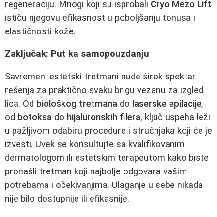
regeneraciju. Mnogi koji su isprobali
Cryo Mezo Lift
ističu njegovu efikasnost u poboljšanju tonusa i
elastičnosti kože.
Zaključak: Put ka samopouzdanju
Savremeni estetski tretmani nude širok spektar
rešenja za praktično svaku brigu vezanu za izgled
lica. Od
biološkog tretmana
do
laserske epilacije
,
od
botoksa
do
hijaluronskih filera
, ključ uspeha leži
u pažljivom odabiru procedure i stručnjaka koji će je
izvesti. Uvek se konsultujte sa kvalifikovanim
dermatologom ili estetskim terapeutom kako biste
pronašli tretman koji najbolje odgovara vašim
potrebama i očekivanjima. Ulaganje u sebe nikada
nije bilo dostupnije ili efikasnije.