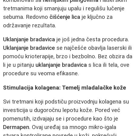
tretmanima koji smanjuju upalu i regulišu lučenje
sebuma. Redovno
čišćenje lica
je ključno za
održavanje rezultata.
Uklanjanje bradavica
je još jedna česta procedura.
Uklanjanje bradavice
se najčešće obavlja laserski ili
pomoću krioterapije, brzo i bezbolno. Bez obzira da
li je u pitanju
uklanjanje bradavica
s lica ili tela, ove
procedure su veoma efikasne.
Stimulacija kolagena: Temelj mladalačke kože
Svi tretmani koji podstiču proizvodnju kolagena su
investicija u dugoročnu lepotu kože. Pored već
pomenutih, izdvajaju se i procedure kao što je
Dermapen
. Ovaj uređaj sa mnogo mikro-igala
stvara kontrolirane povrede u koži, pokrećući