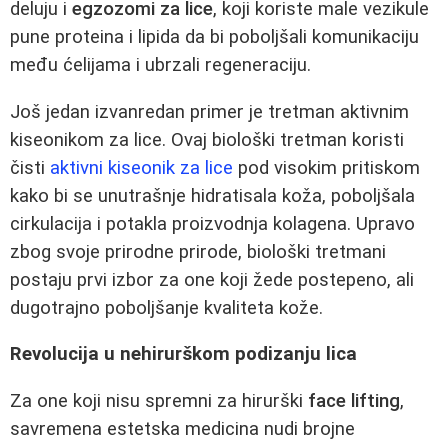
deluju i
egzozomi za lice
, koji koriste male vezikule
pune proteina i lipida da bi poboljšali komunikaciju
među ćelijama i ubrzali regeneraciju.
Još jedan izvanredan primer je tretman aktivnim
kiseonikom za lice. Ovaj biološki tretman koristi
čisti
aktivni kiseonik za lice
pod visokim pritiskom
kako bi se unutrašnje hidratisala koža, poboljšala
cirkulacija i potakla proizvodnja kolagena. Upravo
zbog svoje prirodne prirode, biološki tretmani
postaju prvi izbor za one koji žede postepeno, ali
dugotrajno poboljšanje kvaliteta kože.
Revolucija u nehirurškom podizanju lica
Za one koji nisu spremni za hirurški
face lifting
,
savremena estetska medicina nudi brojne