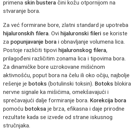
primena
skin bustera
čini kožu otpornijom na
stvaranje bora.
Za već formirane bore, zlatni standard je upotreba
hijaluronskih filera
. Ovi
hijaluronski fileri
se koriste
za
popunjavanje bora
i obnavljanje volumena lica.
Postoje različiti tipovi
hijaluronskog filera
,
prilagođeni različitim zonama lica i tipovima bora.
Za dinamičke bore uzrokovane mišićnom
aktivnošću, poput bora na čelu ili oko očiju, najbolje
rešenje je
botoks
(botulinski toksin).
Botoks
blokira
nervne signale ka mišićima, omekšavajući i
sprečavajući dalje formiranje bora.
Korekcija bora
pomoću
botoksa
je brza, efikasna i daje prirodne
rezultate kada se izvede od strane iskusnog
stručnjaka.