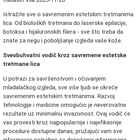
Istražite sve o savremenim estetskim tretmanima
lica. Od bioloških tretmana do laserske epilacije,
botoksa i hijaluronskih filera - sve što treba da
znate za negu i poboljšanje izgleda vaše kože.
Sveobuhvatni vodič kroz savremene estetske
tretmane lica
U potrazi za savršenstvom i očuvanjem
mladalačkog izgleda, sve više ljudi se okreće
savremenim estetskim tretmanima. Razvoj
tehnologije i medicine omogućio je neverovatne
rezultate uz minimalnu invazivnost. Ovaj vodič će
vas provesti kroz najpopularnije i najefikasnije
procedure dostupne danas, pružajući vam sve
informacije potrebne za donošenje informisane