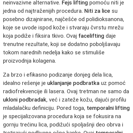
neinvazivne alternative.
Fejs lifting
pomoću niti je
jedna od najtraženijih procedura.
Niti za lice
su
posebno dizajnirane, najčešće od polidioksanona,
koje se uvode ispod kože i stvaraju čvrstu mrežu
koja podiže i fiksira tkivo. Ovaj
facelifting
daje
trenutne rezultate, koji se dodatno poboljšavaju
tokom narednih nedelja kako se stimuliše
proizvodnja kolagena.
Za brzo i efikasno podizanje donjeg dela lica,
idealno rešenje je
uklanjanje podbratka
uz pomoć
radiofrekvencije ili lasera. Ovaj tretman ne samo da
ukloni podbradak
, već i zateže kožu, dajući profilu
mladalačku definiciju. Pored toga,
temporalni lifting
je specijalizovana procedura koja se fokusira na
gornju trećinu lica, podižući spoljašnji deo obrva i
tretirajući podlivene očne kapke. Ovaj
temporalni