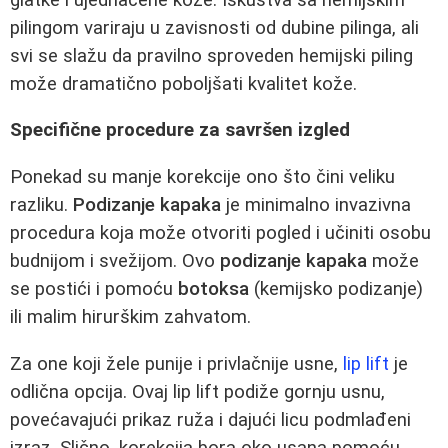
pilingom variraju u zavisnosti od dubine pilinga, ali
svi se slažu da pravilno sproveden hemijski piling
može dramatično poboljšati kvalitet kože.
Specifične procedure za savršen izgled
Ponekad su manje korekcije ono što čini veliku
razliku.
Podizanje kapaka
je minimalno invazivna
procedura koja može otvoriti pogled i učiniti osobu
budnijom i svežijom. Ovo
podizanje kapaka
može
se postići i pomoću
botoksa
(kemijsko podizanje)
ili malim hirurškim zahvatom.
Za one koji žele punije i privlačnije usne,
lip lift
je
odlična opcija. Ovaj lip lift podiže gornju usnu,
povećavajući prikaz ruža i dajući licu podmlađeni
izraz. Slično, korekcija bora oko usana pomoću