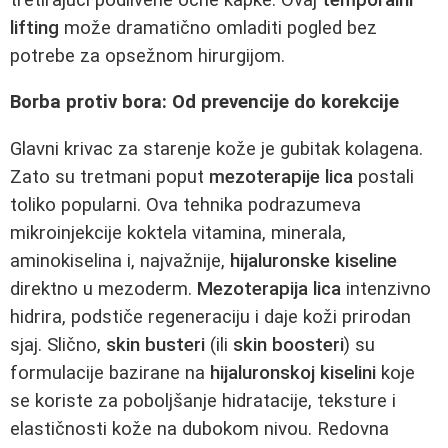
lifting
može dramatično omladiti pogled bez
potrebe za opsežnom hirurgijom.
Borba protiv bora: Od prevencije do korekcije
Glavni krivac za starenje kože je gubitak kolagena.
Zato su tretmani poput
mezoterapije lica
postali
toliko popularni. Ova tehnika podrazumeva
mikroinjekcije koktela vitamina, minerala,
aminokiselina i, najvažnije,
hijaluronske kiseline
direktno u mezoderm.
Mezoterapija lica
intenzivno
hidrira, podstiče regeneraciju i daje koži prirodan
sjaj. Slično,
skin busteri
(ili
skin boosteri
) su
formulacije bazirane na
hijaluronskoj kiselini
koje
se koriste za poboljšanje hidratacije, teksture i
elastičnosti kože na dubokom nivou. Redovna