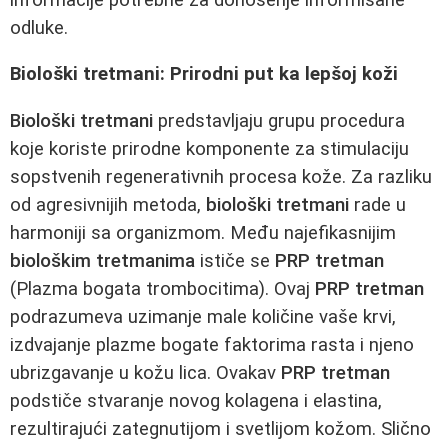
odluke.
Biološki tretmani: Prirodni put ka lepšoj koži
Biološki tretmani
predstavljaju grupu procedura
koje koriste prirodne komponente za stimulaciju
sopstvenih regenerativnih procesa kože. Za razliku
od agresivnijih metoda,
biološki tretmani
rade u
harmoniji sa organizmom. Među najefikasnijim
biološkim tretmanima
ističe se
PRP tretman
(Plazma bogata trombocitima). Ovaj
PRP tretman
podrazumeva uzimanje male količine vaše krvi,
izdvajanje plazme bogate faktorima rasta i njeno
ubrizgavanje u kožu lica. Ovakav
PRP tretman
podstiče stvaranje novog kolagena i elastina,
rezultirajući zategnutijom i svetlijom kožom. Slično