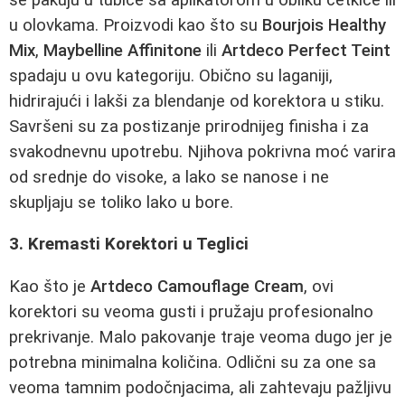
u olovkama. Proizvodi kao što su
Bourjois Healthy
Mix
,
Maybelline Affinitone
ili
Artdeco Perfect Teint
spadaju u ovu kategoriju. Obično su laganiji,
hidrirajući i lakši za blendanje od korektora u stiku.
Savršeni su za postizanje prirodnijeg finisha i za
svakodnevnu upotrebu. Njihova pokrivna moć varira
od srednje do visoke, a lako se nanose i ne
skupljaju se toliko lako u bore.
3. Kremasti Korektori u Teglici
Kao što je
Artdeco Camouflage Cream
, ovi
korektori su veoma gusti i pružaju profesionalno
prekrivanje. Malo pakovanje traje veoma dugo jer je
potrebna minimalna količina. Odlični su za one sa
veoma tamnim podočnjacima, ali zahtevaju pažljivu