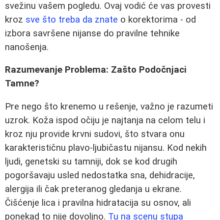
svežinu vašem pogledu. Ovaj vodić će vas provesti
kroz
sve što treba da znate
o korektorima - od
izbora savršene nijanse do pravilne tehnike
nanošenja.
Razumevanje Problema: Zašto Podočnjaci
Tamne?
Pre nego što krenemo u rešenje, važno je razumeti
uzrok. Koža ispod očiju je najtanja na celom telu i
kroz nju providе krvni sudovi, što stvara onu
karakterističnu plavo-ljubičastu nijansu. Kod nekih
ljudi, genetski su tamniji, dok se kod drugih
pogoršavaju usled nedostatka sna, dehidracije,
alergija ili čak preteranog gledanja u ekrane.
Čišćenje lica i pravilna hidratacija su osnov, ali
ponekad to nije dovoljno.
Tu na scenu stupa