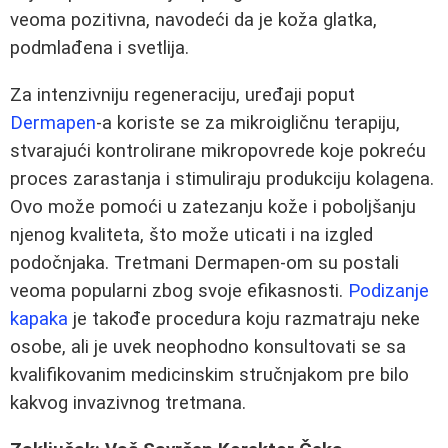
veoma pozitivna, navodeći da je koža glatka,
podmlađena i svetlija.
Za intenzivniju regeneraciju, uređaji poput
Dermapen
-a koriste se za mikroigličnu terapiju,
stvarajući kontrolirane mikropovrede koje pokreću
proces zarastanja i stimuliraju produkciju kolagena.
Ovo može pomoći u zatezanju kože i poboljšanju
njenog kvaliteta, što može uticati i na izgled
podočnjaka. Tretmani Dermapen-om su postali
veoma popularni zbog svoje efikasnosti.
Podizanje
kapaka
je takođe procedura koju razmatraju neke
osobe, ali je uvek neophodno konsultovati se sa
kvalifikovanim medicinskim stručnjakom pre bilo
kakvog invazivnog tretmana.