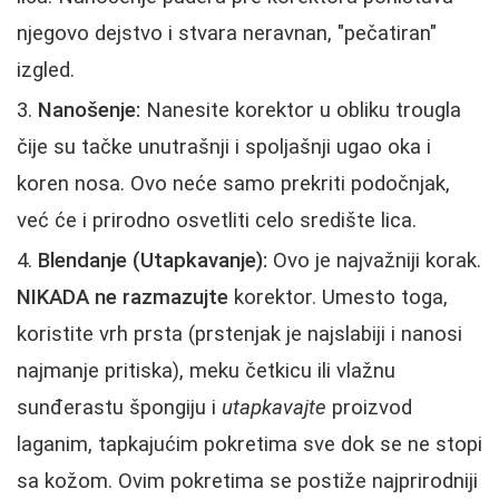
njegovo dejstvo i stvara neravnan, "pečatiran"
izgled.
Nanošenje:
Nanesite korektor u obliku trougla
čije su tačke unutrašnji i spoljašnji ugao oka i
koren nosa. Ovo neće samo prekriti podočnjak,
već će i prirodno osvetliti celo središte lica.
Blendanje (Utapkavanje):
Ovo je najvažniji korak.
NIKADA ne razmazujte
korektor. Umesto toga,
koristite vrh prsta (prstenjak je najslabiji i nanosi
najmanje pritiska), meku četkicu ili vlažnu
sunđerastu špongiju i
utapkavajte
proizvod
laganim, tapkajućim pokretima sve dok se ne stopi
sa kožom. Ovim pokretima se postiže najprirodniji