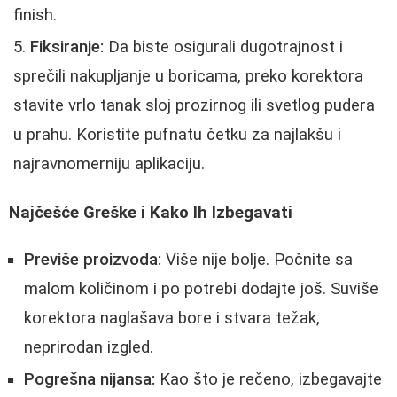
finish.
Fiksiranje:
Da biste osigurali dugotrajnost i
sprečili nakupljanje u boricama, preko korektora
stavite vrlo tanak sloj prozirnog ili svetlog pudera
u prahu. Koristite pufnatu četku za najlakšu i
najravnomerniju aplikaciju.
Najčešće Greške i Kako Ih Izbegavati
Previše proizvoda:
Više nije bolje. Počnite sa
malom količinom i po potrebi dodajte još. Suviše
korektora naglašava bore i stvara težak,
neprirodan izgled.
Pogrešna nijansa:
Kao što je rečeno, izbegavajte