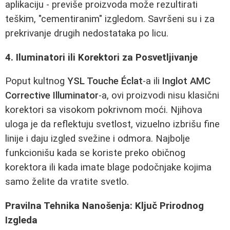
aplikaciju - previše proizvoda može rezultirati
teškim, "cementiranim" izgledom. Savršeni su i za
prekrivanje drugih nedostataka po licu.
4. Iluminatori ili Korektori za Posvetljivanje
Poput kultnog
YSL Touche Éclat
-a ili
Inglot AMC
Corrective Illuminator
-a, ovi proizvodi nisu klasični
korektori sa visokom pokrivnom moći. Njihova
uloga je da reflektuju svetlost, vizuelno izbrišu fine
linije i daju izgled svežine i odmora. Najbolje
funkcionišu kada se koriste preko običnog
korektora ili kada imate blage podočnjake kojima
samo želite da vratite svetlo.
Pravilna Tehnika Nanošenja: Ključ Prirodnog
Izgleda