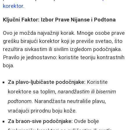
korektor
.
Ključni Faktor: Izbor Prave Nijanse i Podtona
Ovo je možda najvažniji korak. Mnoge osobe prave
grešku birajući korektor koji je previše svetao, što
rezultira sivkastim ili sivilim izgledom podočnjaka.
Pravilo je jednostavno: koristite teoriju kontrastnih
boja.
Za plavo-ljubičaste podočnjake:
Koristite
korektore sa toplim,
narandžastim ili bisernim
podtonom
. Narandžasta neutrališe plavu,
vraćajući prirodnu boju kože.
Za braon-sive podočnjake:
Ovde bolje