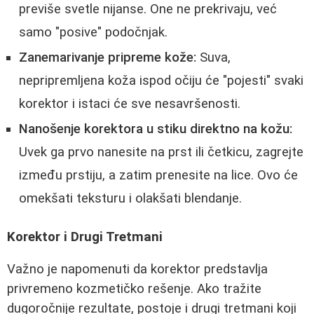
previše svetle nijanse. One ne prekrivaju, već
samo "posive" podočnjak.
Zanemarivanje pripreme kože:
Suva,
nepripremljena koža ispod očiju će "pojesti" svaki
korektor i istaci će sve nesavršenosti.
Nanošenje korektora u stiku direktno na kožu:
Uvek ga prvo nanesite na prst ili četkicu, zagrejte
između prstiju, a zatim prenesite na lice. Ovo će
omekšati teksturu i olakšati blendanje.
Korektor i Drugi Tretmani
Važno je napomenuti da korektor predstavlja
privremeno kozmetičko rešenje. Ako tražite
dugoročnije rezultate, postoje i drugi tretmani koji