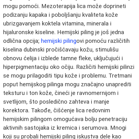
mogu pomoći. Mezoterapija lica može doprineti
podizanju kapaka i poboljšanju kvaliteta kože
ubrizgavanjem koktela vitamina, minerala i
hijaluronske kiseline. Hemijski piling je još jedna
odlična opcija;
hemijski piling
ovi pomoću različitih
kiselina dubinski pročišćavaju kožu, stimulišu
obnovu ćelija i izblede tamne fleke, uključujući i
hiperpigmentaciju oko očiju. Različiti hemijski pilinzi
se mogu prilagoditi tipu kože i problemu. Tretmani
poput hemijskog pilinga mogu značajno unaprediti
teksturu i ton kože, čineći je ravnomernijom i
svetlijom, što posledično zahteva i manje
korektora. Takođe, čišćenje lica redovnim
hemijskim pilingom omogućava bolju penetraciju
aktivnih sastojaka iz kremica i serumova. Mnogi
koji su probali hemijski piling iskustva dele kao