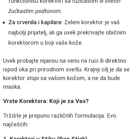
funkcionišu korektori sa
ružičastim ili svetlo-
žućkastim podtonom
.
Za crvenila i kapilare:
Zeleni korektor je vaš
najbolji prijatelj, ali ga uvek prekrivajte običnim
korektorom u boji vaše kože.
Uvek probajte nijansu na venu na ruci ili direktno
ispod oka pri prirodnom svetlu. Krajnji cilj je da se
korektor
stopi
sa vašom kožom, a ne da bude
maska.
Vrste Korektora: Koji je za Vas?
Tržište je prepuno različitih formulacija. Evo
najčešćih:
1. Korektori u Stiku (Pan Stick)