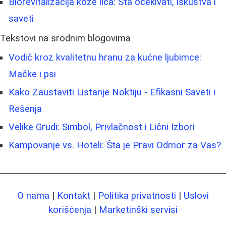
Biorevitalizacija kože lica: Šta očekivati, iskustva i
saveti
Tekstovi na srodnim blogovima
Vodič kroz kvalitetnu hranu za kućne ljubimce:
Mačke i psi
Kako Zaustaviti Listanje Noktiju - Efikasni Saveti i
Rešenja
Velike Grudi: Simbol, Privlačnost i Lični Izbori
Kampovanje vs. Hoteli: Šta je Pravi Odmor za Vas?
O nama
|
Kontakt
|
Politika privatnosti
|
Uslovi
korišćenja
|
Marketinški servisi