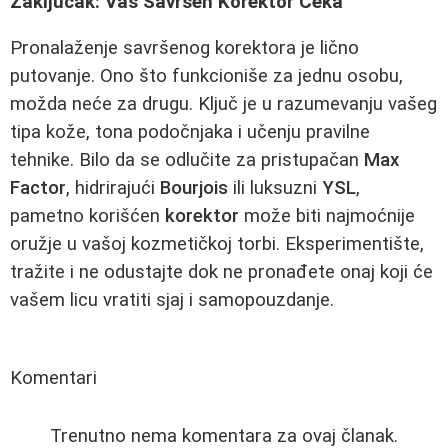
Zaključak: Vaš Savršen Korektor Čeka
Pronalaženje savršenog korektora je lično
putovanje. Ono što funkcioniše za jednu osobu,
možda neće za drugu. Ključ je u razumevanju vašeg
tipa kože, tona podočnjaka i učenju pravilne
tehnike. Bilo da se odlučite za pristupačan
Max
Factor
, hidrirajući
Bourjois
ili luksuzni
YSL
,
pametno korišćen
korektor
može biti najmoćnije
oružje u vašoj kozmetičkoj torbi. Eksperimentište,
tražite i ne odustajte dok ne pronađete onaj koji će
vašem licu vratiti sjaj i samopouzdanje.
Komentari
Trenutno nema komentara za ovaj članak.