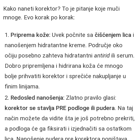
Kako naneti korektor? To je pitanje koje muči
mnoge. Evo korak po korak:
Priprema kože:
Uvek počnite sa
čišćenjem lica
i
nanošenjem hidratantne kreme. Područje oko
očiju posebno zahtevа hidratantni
antirid
ili serum.
Dobro pripremljena i hidrirana koža će mnogo
bolje prihvatiti korektor i sprečiće nakupljanje u
finim linijama.
Redosled nanošenja:
Zlatno pravilo glasi:
korektor se stavlja PRE podloge ili pudera
. Na taj
način možete da vidite šta je još potrebno prekriti,
a podloga će ga fiksirati i izjednačiti sa ostatkom
lica. Nanošenje pudera pre korektora poništava