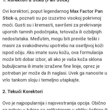
Ovi korektori, poput legendarnog
Max Factor Pan
Stick
-a, poznati su po izuzetno visokoj pokrivnoj
moći. Gusti su i kremasti, savršeni za prekrivanje
upornih tamnih podočnjaka, tetovaža ili ozbiljnijih
nedostataka. Međutim, mogu biti previše teški i
masni za svakodnevnu upotrebu na osetljivoj koži
ispod očiju. Ako imate suvu kožu, ova formulacija
može biti dobar izbor, ali ako je vaša koža sklona
bubuljicama ili imate izražene fine linije, oprez je
potreban jer može da ih naglasi. Uvek ga nanosite u
vrlo tankom sloju i temeljno utapkajte.
2. Tekući Korektori
Ovo je najpopularnija i najsvestranija opcija. Obično
se pakuju u tubice sa aplikatorom u obliku četkice ili