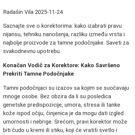
Radašin Vila
2025-11-24
Saznajte sve o korektorima: kako izabrati pravu
nijansu, tehniku nanošenja, razliku između vrsta i
najbolje proizvode za tamne podočnjake. Saveti za
svakodnevnu upotrebu.
Konačan Vodič za Korektore: Kako Savršeno
Prekriti Tamne Podočnjake
Tamni podočnjaci su izazov sa kojim se suočavaju
mnoge osobe. Bez obzira da li su posledica
genetske predispozicije, umora, stresa ili tanke
kože ispod očiju, činjenica je da mogu dati izgled
umornosti i nebrige. Srećom, pravi korektor može
biti čudo u kremi ili stiku, koji će vratiti svetlo i