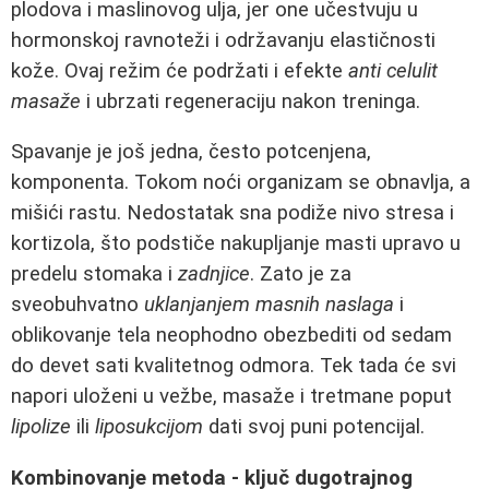
plodova i maslinovog ulja, jer one učestvuju u
hormonskoj ravnoteži i održavanju elastičnosti
kože. Ovaj režim će podržati i efekte
anti celulit
masaže
i ubrzati regeneraciju nakon treninga.
Spavanje je još jedna, često potcenjena,
komponenta. Tokom noći organizam se obnavlja, a
mišići rastu. Nedostatak sna podiže nivo stresa i
kortizola, što podstiče nakupljanje masti upravo u
predelu stomaka i
zadnjice
. Zato je za
sveobuhvatno
uklanjanjem masnih naslaga
i
oblikovanje tela neophodno obezbediti od sedam
do devet sati kvalitetnog odmora. Tek tada će svi
napori uloženi u vežbe, masaže i tretmane poput
lipolize
ili
liposukcijom
dati svoj puni potencijal.
Kombinovanje metoda - ključ dugotrajnog