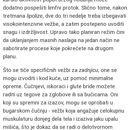
dodatno pospešiti limfni protok. Slično tome, nakon
tretmana
lipolize
, dve do tri nedelje treba izbegavati
visokointenzivne vežbe, a zatim postepeno uvoditi
snagu i izdržljivost. Upravo tako planiran režim čini
da
uklanjanjem masnih naslaga
na jedan način ne
sabotirate procese koje pokrećete na drugom
planu.
Što se tiče specifičnih vežbi za
zadnjicu
, one se
mogu izvoditi i kod kuće, uz pomoć minimalne
opreme. Čučnjevi, iskoraci i glute bride možete
raditi uz tegove za zglobove ili sa bučicama. Oni
koji su spremni za izazov, mogu se oprobati u
bugarskom čučnju - vežbi koja angažuje celokupnu
muskulaturu donjeg dela tela i izaziva jaku upalu
mišića, što je dokaz da se radi o delotvornom