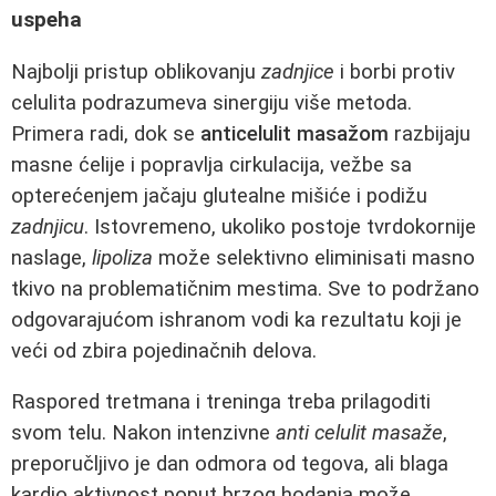
uspeha
Najbolji pristup oblikovanju
zadnjice
i borbi protiv
celulita podrazumeva sinergiju više metoda.
Primera radi, dok se
anticelulit masažom
razbijaju
masne ćelije i popravlja cirkulacija, vežbe sa
opterećenjem jačaju glutealne mišiće i podižu
zadnjicu
. Istovremeno, ukoliko postoje tvrdokornije
naslage,
lipoliza
može selektivno eliminisati masno
tkivo na problematičnim mestima. Sve to podržano
odgovarajućom ishranom vodi ka rezultatu koji je
veći od zbira pojedinačnih delova.
Raspored tretmana i treninga treba prilagoditi
svom telu. Nakon intenzivne
anti celulit masaže
,
preporučljivo je dan odmora od tegova, ali blaga
kardio aktivnost poput brzog hodanja može