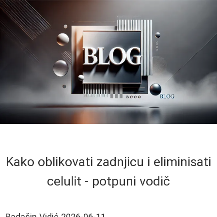
Kako oblikovati zadnjicu i eliminisati
celulit - potpuni vodič
Radašin Vidić
2026-06-11