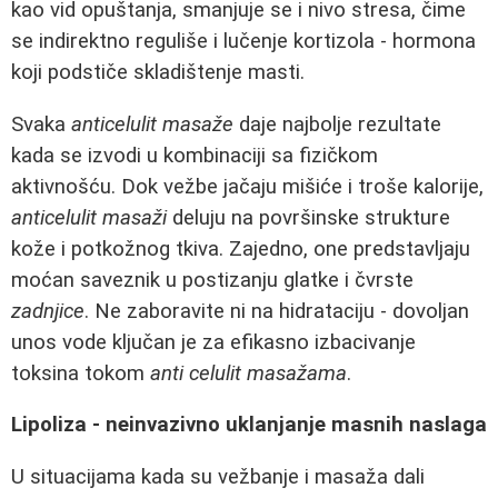
kao vid opuštanja, smanjuje se i nivo stresa, čime
se indirektno reguliše i lučenje kortizola - hormona
koji podstiče skladištenje masti.
Svaka
anticelulit masaže
daje najbolje rezultate
kada se izvodi u kombinaciji sa fizičkom
aktivnošću. Dok vežbe jačaju mišiće i troše kalorije,
anticelulit masaži
deluju na površinske strukture
kože i potkožnog tkiva. Zajedno, one predstavljaju
moćan saveznik u postizanju glatke i čvrste
zadnjice
. Ne zaboravite ni na hidrataciju - dovoljan
unos vode ključan je za efikasno izbacivanje
toksina tokom
anti celulit masažama
.
Lipoliza - neinvazivno uklanjanje masnih naslaga
U situacijama kada su vežbanje i masaža dali