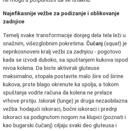
Najefikasnije vežbe za podizanje i oblikovanje
zadnjice
Temelj svake transformacije donjeg dela tela leži u
snažnim, višezglobnim pokretima.
Čučanj
(squat) je
neprikosnoveni kralj vežbi za
zadnjicu
- pogotovo
kada se izvodi duboko, sa spuštanjem kukova ispod
nivoa kolena. Da biste aktivirali gluteuse
maksimalno, stopala postavite malo šire od širine
kukova, prste blago okrenute ka spolja, a tokom
spuštanja vodite računa da kolena ne prelaze
vrhove prstiju.
Iskorak
(lunge) je druga nezaobilazna
vežba: hodajući iskoraci, bočni iskoraci i prednji
iskoraci sa podignutom nogom na klupici (poznati i
kao bugarski čučanj) ciljaju svaki deo gluteusa i