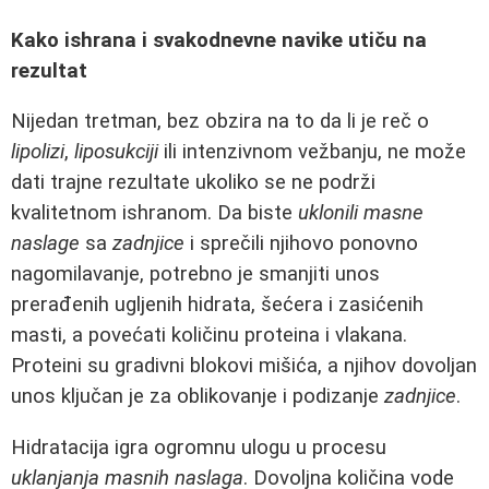
Kako ishrana i svakodnevne navike utiču na
rezultat
Nijedan tretman, bez obzira na to da li je reč o
lipolizi
,
liposukciji
ili intenzivnom vežbanju, ne može
dati trajne rezultate ukoliko se ne podrži
kvalitetnom ishranom. Da biste
uklonili masne
naslage
sa
zadnjice
i sprečili njihovo ponovno
nagomilavanje, potrebno je smanjiti unos
prerađenih ugljenih hidrata, šećera i zasićenih
masti, a povećati količinu proteina i vlakana.
Proteini su gradivni blokovi mišića, a njihov dovoljan
unos ključan je za oblikovanje i podizanje
zadnjice
.
Hidratacija igra ogromnu ulogu u procesu
uklanjanja masnih naslaga
. Dovoljna količina vode