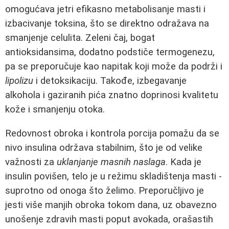
omogućava jetri efikasno metabolisanje masti i
izbacivanje toksina, što se direktno odražava na
smanjenje celulita. Zeleni čaj, bogat
antioksidansima, dodatno podstiče termogenezu,
pa se preporučuje kao napitak koji može da podrži i
lipolizu
i detoksikaciju. Takođe, izbegavanje
alkohola i gaziranih pića znatno doprinosi kvalitetu
kože i smanjenju otoka.
Redovnost obroka i kontrola porcija pomažu da se
nivo insulina održava stabilnim, što je od velike
važnosti za
uklanjanje masnih naslaga
. Kada je
insulin povišen, telo je u režimu skladištenja masti -
suprotno od onoga što želimo. Preporučljivo je
jesti više manjih obroka tokom dana, uz obavezno
unošenje zdravih masti poput avokada, orašastih