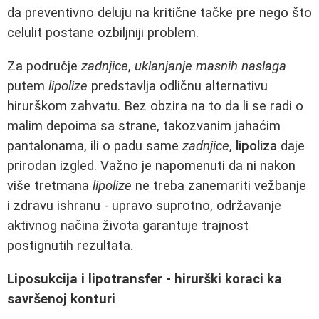
da preventivno deluju na kritične tačke pre nego što
celulit postane ozbiljniji problem.
Za područje
zadnjice
,
uklanjanje masnih naslaga
putem
lipolize
predstavlja odličnu alternativu
hirurškom zahvatu. Bez obzira na to da li se radi o
malim depoima sa strane, takozvanim jahaćim
pantalonama, ili o padu same
zadnjice
,
lipoliza
daje
prirodan izgled. Važno je napomenuti da ni nakon
više tretmana
lipolize
ne treba zanemariti vežbanje
i zdravu ishranu - upravo suprotno, održavanje
aktivnog načina života garantuje trajnost
postignutih rezultata.
Liposukcija i lipotransfer - hirurški koraci ka
savršenoj konturi