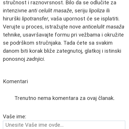
stručnost i raznovrsnost. Bilo da se odlučite za
intenzivne
anti celulit masaže
, seriju
lipoliza
ili
hirurški
lipotransfer
, vaša upornost će se isplatiti.
Verujte u proces, istražujte nove
anticelulit masaža
tehnike, usavršavajte formu pri vežbama i okružite
se podrškom stručnjaka. Tada ćete sa svakim
danom biti korak bliže zategnutoj, glatkoj i istinski
ponosnoj
zadnjici
.
Komentari
Trenutno nema komentara za ovaj članak.
Vaše ime: