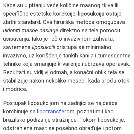
Kada su u pitanju veće količine masnog tkiva ili
specifične estetske korekcije,
liposukcija
ostaje
zlatni standard. Ova hirurška metoda omogućava
ukloniti masne naslage
direktno sa tela pomoću
usisavanja. Iako je reč o invazivnom zahvatu,
savremena
liposukciji
pristupa se minimalno
invazivno, uz korišćenje tankih kanila i tumescentne
tehnike koja smanjuje krvarenje i ubrzava oporavak.
Rezultati su vidljivi odmah, a konačni oblik tela se
stabilizuje nakon nekoliko meseci, kada prođu otok
i modrice.
Postupak liposukcijom na zadnjici se najčešće
kombinuje sa
lipotransfer
om, poznatim i kao
brazilsko podizanje stražnjice. Tokom liposukcije,
odstranjena mast se posebno obrađuje i potom