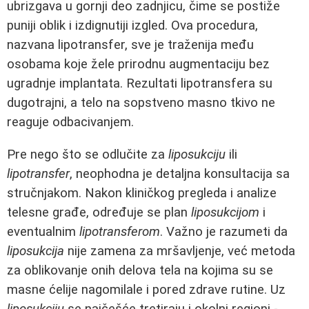
ubrizgava u gornji deo zadnjicu, čime se postiže
puniji oblik i izdignutiji izgled. Ova procedura,
nazvana lipotransfer, sve je traženija među
osobama koje žele prirodnu augmentaciju bez
ugradnje implantata. Rezultati lipotransfera su
dugotrajni, a telo na sopstveno masno tkivo ne
reaguje odbacivanjem.
Pre nego što se odlučite za
liposukciju
ili
lipotransfer
, neophodna je detaljna konsultacija sa
stručnjakom. Nakon kliničkog pregleda i analize
telesne građe, određuje se plan
liposukcijom
i
eventualnim
lipotransferom
. Važno je razumeti da
liposukcija
nije zamena za mršavljenje, već metoda
za oblikovanje onih delova tela na kojima su se
masne ćelije nagomilale i pored zdrave rutine. Uz
liposukciju
se najčešće tretiraju i okolni regioni -