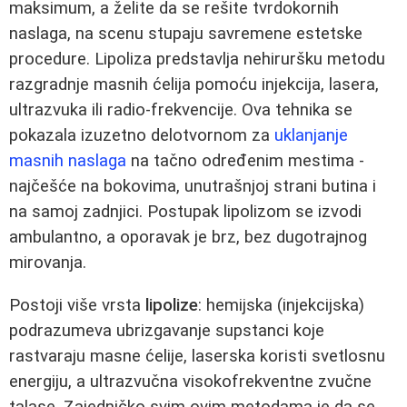
maksimum, a želite da se rešite tvrdokornih
naslaga, na scenu stupaju savremene estetske
procedure. Lipoliza predstavlja nehiruršku metodu
razgradnje masnih ćelija pomoću injekcija, lasera,
ultrazvuka ili radio-frekvencije. Ova tehnika se
pokazala izuzetno delotvornom za
uklanjanje
masnih naslaga
na tačno određenim mestima -
najčešće na bokovima, unutrašnjoj strani butina i
na samoj zadnjici. Postupak lipolizom se izvodi
ambulantno, a oporavak je brz, bez dugotrajnog
mirovanja.
Postoji više vrsta
lipolize
: hemijska (injekcijska)
podrazumeva ubrizgavanje supstanci koje
rastvaraju masne ćelije, laserska koristi svetlosnu
energiju, a ultrazvučna visokofrekventne zvučne
talase. Zajedničko svim ovim metodama je da se