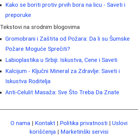
Kako se boriti protiv prvih bora na licu - Saveti i
preporuke
Tekstovi na srodnim blogovima
Gromobrani i Zaštita od Požara: Da li su Šumske
Požare Moguće Sprečiti?
Labioplastika u Srbiji: Iskustva, Cene i Saveti
Kalcijum - Ključni Mineral za Zdravlje: Saveti i
Iskustva Roditelja
Anti-Celulit Masaža: Sve Što Treba Da Znate
O nama
|
Kontakt
|
Politika privatnosti
|
Uslovi
korišćenja
|
Marketinški servisi