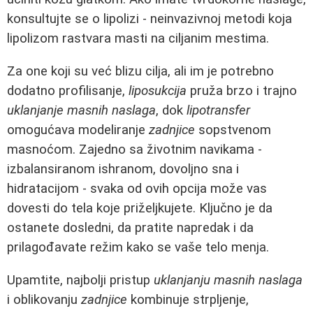
konsultujte se o lipolizi - neinvazivnoj metodi koja
lipolizom rastvara masti na ciljanim mestima.
Za one koji su već blizu cilja, ali im je potrebno
dodatno profilisanje,
liposukcija
pruža brzo i trajno
uklanjanje masnih naslaga
, dok
lipotransfer
omogućava modeliranje
zadnjice
sopstvenom
masnoćom. Zajedno sa životnim navikama -
izbalansiranom ishranom, dovoljno sna i
hidratacijom - svaka od ovih opcija može vas
dovesti do tela koje priželjkujete. Ključno je da
ostanete dosledni, da pratite napredak i da
prilagođavate režim kako se vaše telo menja.
Upamtite, najbolji pristup
uklanjanju masnih naslaga
i oblikovanju
zadnjice
kombinuje strpljenje,