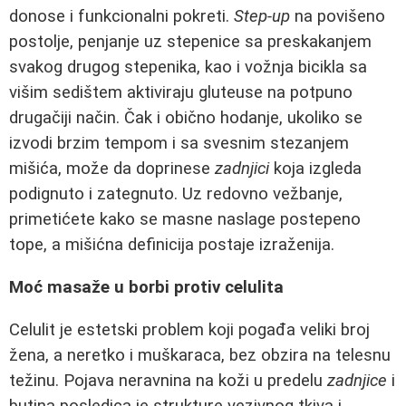
donose i funkcionalni pokreti.
Step-up
na povišeno
postolje, penjanje uz stepenice sa preskakanjem
svakog drugog stepenika, kao i vožnja bicikla sa
višim sedištem aktiviraju gluteuse na potpuno
drugačiji način. Čak i obično hodanje, ukoliko se
izvodi brzim tempom i sa svesnim stezanjem
mišića, može da doprinese
zadnjici
koja izgleda
podignuto i zategnuto. Uz redovno vežbanje,
primetićete kako se masne naslage postepeno
tope, a mišićna definicija postaje izraženija.
Moć masaže u borbi protiv celulita
Celulit je estetski problem koji pogađa veliki broj
žena, a neretko i muškaraca, bez obzira na telesnu
težinu. Pojava neravnina na koži u predelu
zadnjice
i
butina posledica je strukture vezivnog tkiva i