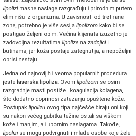
lipolizi
masne naslage razgrađuju i prirodnim putem
eliminišu iz organizma. U zavisnosti od tretirane
zone, potrebno je više sesija
lipolizom
kako bi se
postigao željeni obim. Većina klijenata izuzetno je
zadovoljna rezultatima
lipolize
na
zadnjici
i
butinama, jer koža postaje zategnutija, a nepoželjni
obrisi nestaju.
Jedna od najnovijih i veoma popularnih procedura
jeste
laserska lipoliza
. Ovom
lipolizom
se osim
razgradnje masti postiže i koagulacija kolagena,
što dodatno doprinosi zatezanju opuštene kože.
Postupak
lipolizu
ovog tipa najčešće biraju oni koji
su nakon većeg gubitka težine ostali sa viškom
kože i manjim, ali upornim naslagama. Takođe,
lipolizi
se mogu podvrgnuti i mlađe osobe koje žele