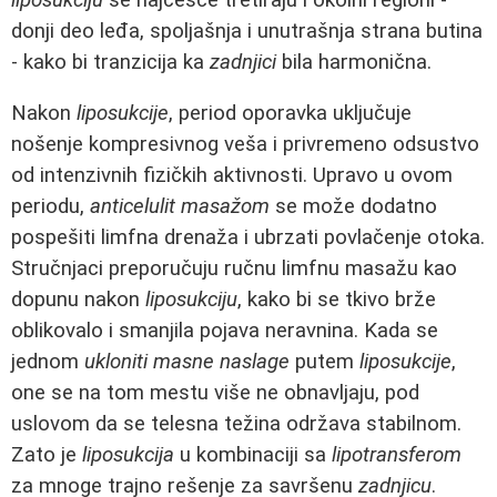
donji deo leđa, spoljašnja i unutrašnja strana butina
- kako bi tranzicija ka
zadnjici
bila harmonična.
Nakon
liposukcije
, period oporavka uključuje
nošenje kompresivnog veša i privremeno odsustvo
od intenzivnih fizičkih aktivnosti. Upravo u ovom
periodu,
anticelulit masažom
se može dodatno
pospešiti limfna drenaža i ubrzati povlačenje otoka.
Stručnjaci preporučuju ručnu limfnu masažu kao
dopunu nakon
liposukciju
, kako bi se tkivo brže
oblikovalo i smanjila pojava neravnina. Kada se
jednom
ukloniti masne naslage
putem
liposukcije
,
one se na tom mestu više ne obnavljaju, pod
uslovom da se telesna težina održava stabilnom.
Zato je
liposukcija
u kombinaciji sa
lipotransferom
za mnoge trajno rešenje za savršenu
zadnjicu
.