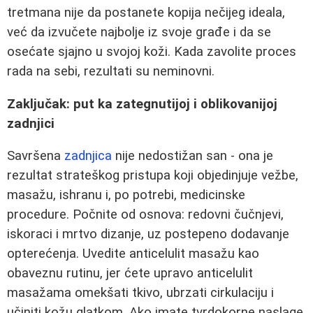
tretmana nije da postanete kopija nečijeg ideala,
već da izvučete najbolje iz svoje građe i da se
osećate sjajno u svojoj koži. Kada zavolite proces
rada na sebi, rezultati su neminovni.
Zaključak: put ka zategnutijoj i oblikovanijoj
zadnjici
Savršena
zadnjica
nije nedostižan san - ona je
rezultat strateškog pristupa koji objedinjuje vežbe,
masažu, ishranu i, po potrebi, medicinske
procedure. Počnite od osnova: redovni čučnjevi,
iskoraci i mrtvo dizanje, uz postepeno dodavanje
opterećenja. Uvedite anticelulit masažu kao
obaveznu rutinu, jer ćete upravo anticelulit
masažama omekšati tkivo, ubrzati cirkulaciju i
učiniti kožu glatkom. Ako imate tvrdokorne naslage,