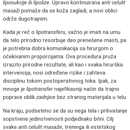
liposukcije
ili
lipolize
. Upravo kontinuirana
anti celulit
masaži
pomaže da se koža zagladi, a novi oblici
održe dugotrajnim.
Kada je reč o
lipotransferu
, važno je imati na umu
da telo prirodno resorbuje deo prenešene masti, pa
je potrebna dobra komunikacija sa hirurgom o
očekivanim proporcijama. Ova procedura pruža
izrazito prirodne rezultate, ali kao i svaka hirurška
intervencija, nosi određene rizike i zahteva
disciplinu tokom postoperativnog toka. Ipak, za
mnoge je
lipotransfer
najefikasniji način da trajno
poprave oblik
zadnjice
bez stranog materijala u telu.
Na kraju, podsetimo se da su nega tela i prihvatanje
sopstvene jedinstvenosti podjednako bitni. Cilj
svake
anti celulit masaže
, treninga ili estetskog