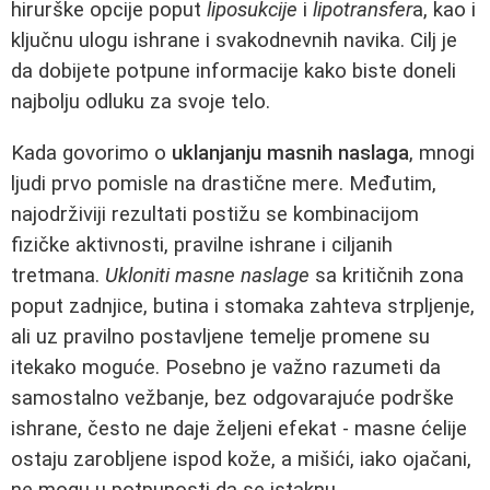
hirurške opcije poput
liposukcije
i
lipotransfer
a, kao i
ključnu ulogu ishrane i svakodnevnih navika. Cilj je
da dobijete potpune informacije kako biste doneli
najbolju odluku za svoje telo.
Kada govorimo o
uklanjanju masnih naslaga
, mnogi
ljudi prvo pomisle na drastične mere. Međutim,
najodrživiji rezultati postižu se kombinacijom
fizičke aktivnosti, pravilne ishrane i ciljanih
tretmana.
Ukloniti masne naslage
sa kritičnih zona
poput zadnjice, butina i stomaka zahteva strpljenje,
ali uz pravilno postavljene temelje promene su
itekako moguće. Posebno je važno razumeti da
samostalno vežbanje, bez odgovarajuće podrške
ishrane, često ne daje željeni efekat - masne ćelije
ostaju zarobljene ispod kože, a mišići, iako ojačani,
ne mogu u potpunosti da se istaknu.