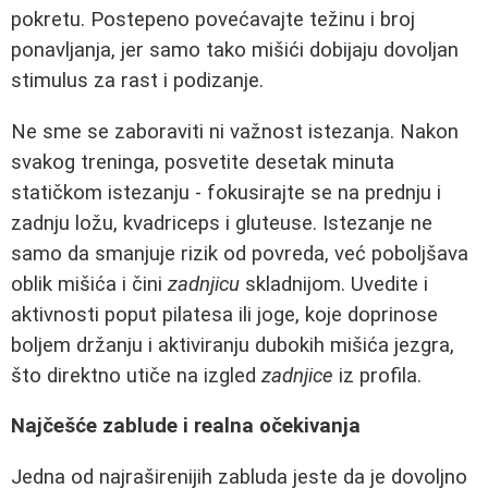
pokretu. Postepeno povećavajte težinu i broj
ponavljanja, jer samo tako mišići dobijaju dovoljan
stimulus za rast i podizanje.
Ne sme se zaboraviti ni važnost istezanja. Nakon
svakog treninga, posvetite desetak minuta
statičkom istezanju - fokusirajte se na prednju i
zadnju ložu, kvadriceps i gluteuse. Istezanje ne
samo da smanjuje rizik od povreda, već poboljšava
oblik mišića i čini
zadnjicu
skladnijom. Uvedite i
aktivnosti poput pilatesa ili joge, koje doprinose
boljem držanju i aktiviranju dubokih mišića jezgra,
što direktno utiče na izgled
zadnjice
iz profila.
Najčešće zablude i realna očekivanja
Jedna od najraširenijih zabluda jeste da je dovoljno