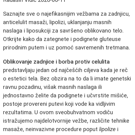
Saznajte sve o najefikasnijim vežbama za zadnjicu,
anticelulit masaži, lipolizi, uklanjanju masnih
naslaga i liposukciji za savršeno oblikovano telo.
Otkrijte kako da zategnete i podignete gluteuse
prirodnim putem i uz pomoć savremenih tretmana.
Oblikovanje zadnjice i borba protiv celulita
predstavljaju jedan od najčešćih ciljeva kada je reč
o estetici tela. Bez obzira na to da li imate genetski
ravnu pozadinu, višak masnih naslaga ili
jednostavno želite da podignete i učvrstite mišiće,
postoje provereni putevi koji vode ka vidljivim
rezultatima. U ovom sveobuhvatnom vodiču
istražujemo najdelotvornije vežbe, različite tehnike
masaže, neinvazivne procedure poput
lipolize
i