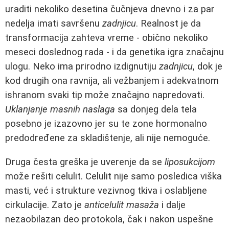
uraditi nekoliko desetina čučnjeva dnevno i za par
nedelja imati savršenu
zadnjicu
. Realnost je da
transformacija zahteva vreme - obično nekoliko
meseci doslednog rada - i da genetika igra značajnu
ulogu. Neko ima prirodno izdignutiju
zadnjicu
, dok je
kod drugih ona ravnija, ali vežbanjem i adekvatnom
ishranom svaki tip može značajno napredovati.
Uklanjanje masnih naslaga
sa donjeg dela tela
posebno je izazovno jer su te zone hormonalno
predodređene za skladištenje, ali nije nemoguće.
Druga česta greška je uverenje da se
liposukcijom
može rešiti celulit. Celulit nije samo posledica viška
masti, već i strukture vezivnog tkiva i oslabljene
cirkulacije. Zato je
anticelulit masaža
i dalje
nezaobilazan deo protokola, čak i nakon uspešne