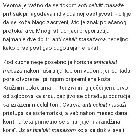
Veoma je važno da se tokom
anti celulit masaže
pritisak prilagođava individualnoj osetljivosti - cilj je
da se koža blago zacrveni, što je znak pojačanog
protoka krvi. Mnogi stručnjaci preporučuju
najmanje dve do tri
anti celulit masažama
nedeljno
kako bi se postigao dugotrajan efekat.
Kod kućne nege posebno je korisna
anticelulit
masaža
nakon tuširanja toplom vodom, jer su tada
pore otvorene i pilingom pripremljena koža.
Kružnim pokretima i intenzivnim gnječenjem, prvo
od zglobova ka srcu, pažljivo se obrađuju područja
sa izraženim celulitom. Ovakva
anti celulit masaži
pristupa se sistematski, a već nakon mesec dana
kontinuiteta primetno se smanjuje „narandžina
kora”. Uz
anticelulit masažom
koja se doživljava i