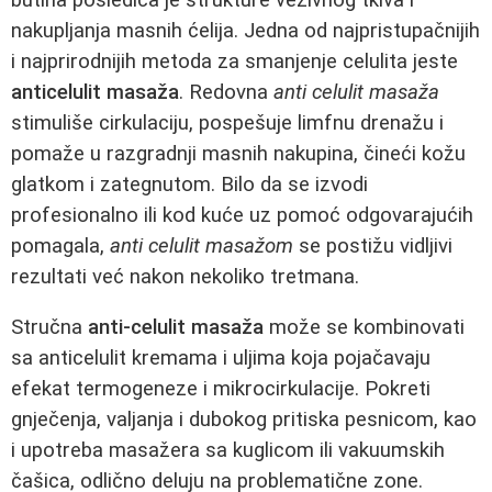
nakupljanja masnih ćelija. Jedna od najpristupačnijih
i najprirodnijih metoda za smanjenje celulita jeste
anticelulit masaža
. Redovna
anti celulit masaža
stimuliše cirkulaciju, pospešuje limfnu drenažu i
pomaže u razgradnji masnih nakupina, čineći kožu
glatkom i zategnutom. Bilo da se izvodi
profesionalno ili kod kuće uz pomoć odgovarajućih
pomagala,
anti celulit masažom
se postižu vidljivi
rezultati već nakon nekoliko tretmana.
Stručna
anti-celulit masaža
može se kombinovati
sa anticelulit kremama i uljima koja pojačavaju
efekat termogeneze i mikrocirkulacije. Pokreti
gnječenja, valjanja i dubokog pritiska pesnicom, kao
i upotreba masažera sa kuglicom ili vakuumskih
čašica, odlično deluju na problematične zone.