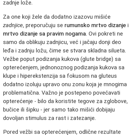
zadnje lože.
Za one koji žele da dodatno izazovu mišiće
zadnjice
, preporučuju se
rumunsko mrtvo dizanje
i
mrtvo dizanje sa pravim nogama
. Ovi pokreti ne
samo da oblikuju zadnjicu, već i jačaju donji deo
leđa i zadnju ložu, čime se stvara skladna silueta.
Vežbe poput podizanja kukova (glute bridge) sa
opterećenjem, jednonoznog podizanja kukova sa
klupe i hiperekstenzija sa fokusom na gluteus
dodatno izoluju upravo onu zonu koja je mnogima
problematična. Važno je postepeno povećavati
opterećenje - bilo da koristite tegove za zglobove,
bučice ili šipku - jer samo tako mišići dobijaju
dovoljan stimulus za rast i zatezanje.
Pored vežbi sa opterećenjem, odlične rezultate