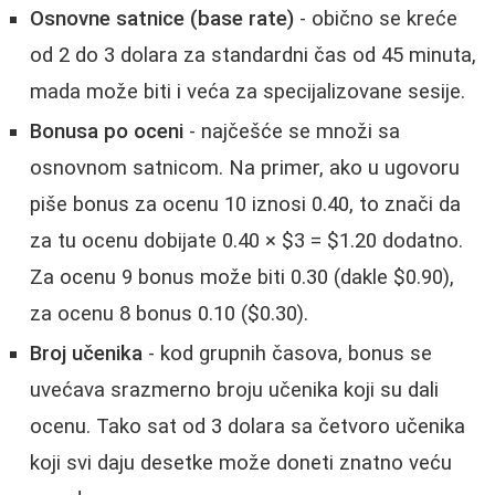
Osnovne satnice (base rate)
- obično se kreće
od 2 do 3 dolara za standardni čas od 45 minuta,
mada može biti i veća za specijalizovane sesije.
Bonusa po oceni
- najčešće se množi sa
osnovnom satnicom. Na primer, ako u ugovoru
piše bonus za ocenu 10 iznosi 0.40, to znači da
za tu ocenu dobijate 0.40 × $3 = $1.20 dodatno.
Za ocenu 9 bonus može biti 0.30 (dakle $0.90),
za ocenu 8 bonus 0.10 ($0.30).
Broj učenika
- kod grupnih časova, bonus se
uvećava srazmerno broju učenika koji su dali
ocenu. Tako sat od 3 dolara sa četvoro učenika
koji svi daju desetke može doneti znatno veću