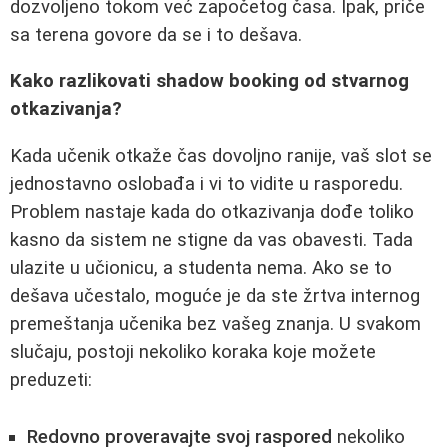
dozvoljeno tokom već započetog časa. Ipak, priče
sa terena govore da se i to dešava.
Kako razlikovati shadow booking od stvarnog
otkazivanja?
Kada učenik otkaže čas dovoljno ranije, vaš slot se
jednostavno oslobađa i vi to vidite u rasporedu.
Problem nastaje kada do otkazivanja dođe toliko
kasno da sistem ne stigne da vas obavesti. Tada
ulazite u učionicu, a studenta nema. Ako se to
dešava učestalo, moguće je da ste žrtva internog
premeštanja učenika bez vašeg znanja. U svakom
slučaju, postoji nekoliko koraka koje možete
preduzeti:
Redovno proveravajte svoj raspored
nekoliko