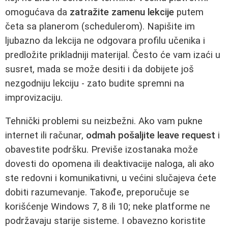
omogućava da
zatražite zamenu lekcije
putem
četa sa planerom (schedulerom). Napišite im
ljubazno da lekcija ne odgovara profilu učenika i
predložite prikladniji materijal. Često će vam izaći u
susret, mada se može desiti i da dobijete još
nezgodniju lekciju - zato budite spremni na
improvizaciju.
Tehnički problemi su neizbežni. Ako vam pukne
internet ili računar,
odmah pošaljite leave request
i
obavestite podršku. Previše izostanaka može
dovesti do opomena ili deaktivacije naloga, ali ako
ste redovni i komunikativni, u većini slučajeva ćete
dobiti razumevanje. Takođe, preporučuje se
korišćenje Windows 7, 8 ili 10; neke platforme ne
podržavaju starije sisteme. I obavezno koristite