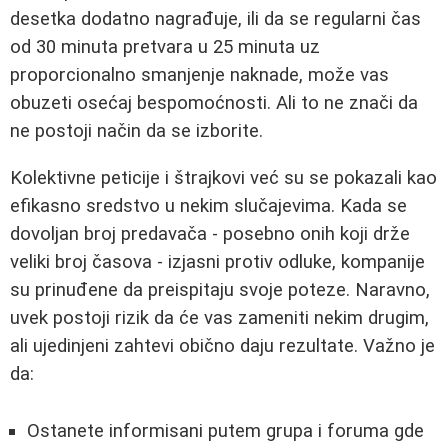
desetka dodatno nagrađuje, ili da se regularni čas
od 30 minuta pretvara u 25 minuta uz
proporcionalno smanjenje naknade, može vas
obuzeti osećaj bespomoćnosti. Ali to ne znači da
ne postoji način da se izborite.
Kolektivne peticije i štrajkovi već su se pokazali kao
efikasno sredstvo u nekim slučajevima. Kada se
dovoljan broj predavača - posebno onih koji drže
veliki broj časova - izjasni protiv odluke, kompanije
su prinuđene da preispitaju svoje poteze. Naravno,
uvek postoji rizik da će vas zameniti nekim drugim,
ali ujedinjeni zahtevi obično daju rezultate. Važno je
da:
Ostanete informisani putem grupa i foruma gde