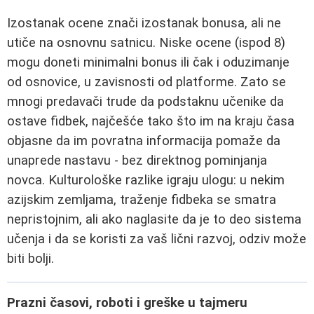
Izostanak ocene znači izostanak bonusa, ali ne
utiče na osnovnu satnicu. Niske ocene (ispod 8)
mogu doneti minimalni bonus ili čak i oduzimanje
od osnovice, u zavisnosti od platforme. Zato se
mnogi predavači trude da podstaknu učenike da
ostave fidbek, najčešće tako što im na kraju časa
objasne da im povratna informacija pomaže da
unaprede nastavu - bez direktnog pominjanja
novca. Kulturološke razlike igraju ulogu: u nekim
azijskim zemljama, traženje fidbeka se smatra
nepristojnim, ali ako naglasite da je to deo sistema
učenja i da se koristi za vaš lični razvoj, odziv može
biti bolji.
Prazni časovi, roboti i greške u tajmeru