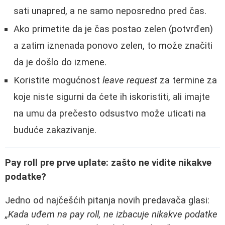
sati unapred, a ne samo neposredno pred čas.
Ako primetite da je čas postao zelen (potvrđen)
a zatim iznenada ponovo zelen, to može značiti
da je došlo do izmene.
Koristite mogućnost
leave request
za termine za
koje niste sigurni da ćete ih iskoristiti, ali imajte
na umu da prečesto odsustvo može uticati na
buduće zakazivanje.
Pay roll pre prve uplate: zašto ne vidite nikakve
podatke?
Jedno od najčešćih pitanja novih predavača glasi:
„Kada uđem na pay roll, ne izbacuje nikakve podatke