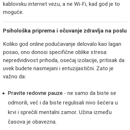
kablovsku internet vezu, a ne Wi‑Fi, kad god je to
moguće.
Psihološka priprema i očuvanje zdravlja na poslu
Koliko god online podučavanje delovalo kao lagan
posao, ono donosi specifične oblike stresa:
nepredvidivost prihoda, osećaj izolacije, pritisak da
uvek budete nasmejani i entuzijastični. Zato je
važno da:
Pravite redovne pauze
- ne samo da biste se
odmorili, već i da biste regulisali nivo šećera u
krvi i sprečili mentalni zamor. Užina između
časova je obavezna.