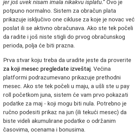
jer još uvek nisam imala nikakvu isplatu.”
Ovo je
potpuno normalno. Sistem za obračun plata
prikazuje isključivo one cikluse za koje je novac već
poslat ili se aktivno obračunava. Ako ste tek počeli
da radite i još niste stigli do prvog obračunskog
perioda, polja će biti prazna.
Prva stvar koju treba da uradite jeste da proverite
za koji mesec pregledate izveštaj
. Većina
platformi podrazumevano prikazuje prethodni
mesec. Ako ste tek počeli u maju, a ušli ste u pay
roll početkom juna, sistem će vam prvo pokazati
podatke za maj - koji mogu biti nula. Potrebno je
ručno podesiti prikaz na jun (ili tekući mesec) da
biste videli akumulirane podatke o održanim
časovima, ocenama i bonusima.