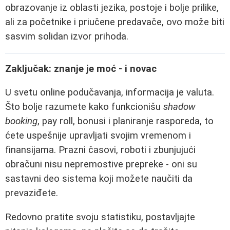
obrazovanje iz oblasti jezika, postoje i bolje prilike,
ali za početnike i priučene predavače, ovo može biti
sasvim solidan izvor prihoda.
Zaključak: znanje je moć - i novac
U svetu online podučavanja, informacija je valuta.
Što bolje razumete kako funkcionišu
shadow
booking
, pay roll, bonusi i planiranje rasporeda, to
ćete uspešnije upravljati svojim vremenom i
finansijama. Prazni časovi, roboti i zbunjujući
obračuni nisu nepremostive prepreke - oni su
sastavni deo sistema koji možete naučiti da
prevaziđete.
Redovno pratite svoju statistiku, postavljajte