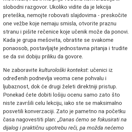
slobodni razgovor. Ukoliko vidite da je lekcija
preteška, nemojte robovati slajdovima - preskočite
one vežbe koje nemaju smisla, otvorite praznu
stranu i pišite rečenice koje učenik može da ponovi.
Kada je grupa mešovita, obratite se svakome
ponaosob, postavljajte jednostavna pitanja i trudite
se da svi dobiju priliku da govore.
Ne zaboravite
kulturološki kontekst
: učenici iz
određenih podnevlja veoma cene pohvalu i
ljubaznost, dok će drugi želeti direktniji pristup.
Ponekad ćete dobiti lošiju ocenu samo zato što
niste završili celu lekciju, iako ste se maksimalno
posvetili konverzaciji. Zato je pametno na početku
časa nagovestiti plan:
„Danas ćemo se fokusirati na
dijalog i praktičnu upotrebu reči, pa možda nećemo