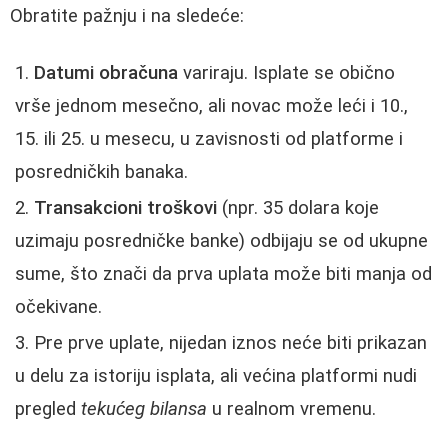
Obratite pažnju i na sledeće:
Datumi obračuna
variraju. Isplate se obično
vrše jednom mesečno, ali novac može leći i 10.,
15. ili 25. u mesecu, u zavisnosti od platforme i
posredničkih banaka.
Transakcioni troškovi
(npr. 35 dolara koje
uzimaju posredničke banke) odbijaju se od ukupne
sume, što znači da prva uplata može biti manja od
očekivane.
Pre prve uplate, nijedan iznos neće biti prikazan
u delu za istoriju isplata, ali većina platformi nudi
pregled
tekućeg bilansa
u realnom vremenu.