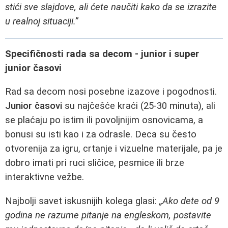
stići sve slajdove, ali ćete naučiti kako da se izrazite
u realnoj situaciji.”
Specifičnosti rada sa decom - junior i super
junior časovi
Rad sa decom nosi posebne izazove i pogodnosti.
Junior časovi
su najčešće kraći (25-30 minuta), ali
se plaćaju po istim ili povoljnijim osnovicama, a
bonusi su isti kao i za odrasle. Deca su često
otvorenija za igru, crtanje i vizuelne materijale, pa je
dobro imati pri ruci sličice, pesmice ili brze
interaktivne vežbe.
Najbolji savet iskusnijih kolega glasi:
„Ako dete od 9
godina ne razume pitanje na engleskom, postavite