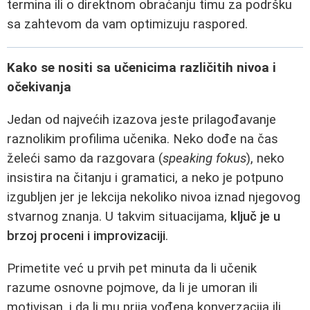
termina ili o direktnom obraćanju timu za podršku
sa zahtevom da vam optimizuju raspored.
Kako se nositi sa učenicima različitih nivoa i
očekivanja
Jedan od najvećih izazova jeste prilagođavanje
raznolikim profilima učenika. Neko dođe na čas
želeći samo da razgovara (
speaking fokus
), neko
insistira na čitanju i gramatici, a neko je potpuno
izgubljen jer je lekcija nekoliko nivoa iznad njegovog
stvarnog znanja. U takvim situacijama,
ključ je u
brzoj proceni i improvizaciji
.
Primetite već u prvih pet minuta da li učenik
razume osnovne pojmove, da li je umoran ili
motivisan, i da li mu prija vođena konverzacija ili