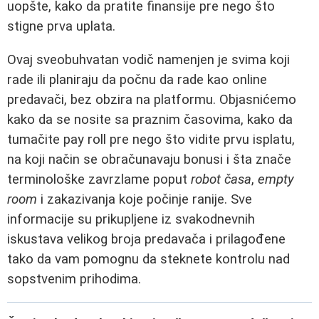
uopšte, kako da pratite finansije pre nego što
stigne prva uplata.
Ovaj sveobuhvatan vodič namenjen je svima koji
rade ili planiraju da počnu da rade kao online
predavači, bez obzira na platformu. Objasnićemo
kako da se nosite sa praznim časovima, kako da
tumačite pay roll pre nego što vidite prvu isplatu,
na koji način se obračunavaju bonusi i šta znače
terminološke zavrzlame poput
robot časa
,
empty
room
i zakazivanja koje počinje ranije. Sve
informacije su prikupljene iz svakodnevnih
iskustava velikog broja predavača i prilagođene
tako da vam pomognu da steknete kontrolu nad
sopstvenim prihodima.