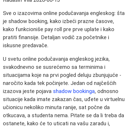
Sve o izazovima online podučavanja engleskog: šta
je shadow booking, kako izbeći prazne časove,
kako funkcioniše pay roll pre prve uplate i kako
pratiti finansije. Detaljan vodič za početnike i
iskusne predavače.
U svetu online podučavanja engleskog jezika,
svakodnevno se susrećemo sa terminima i
situacijama koje na prvi pogled deluju zbunjujuće -
naročito kada tek počinjete. Jedan od najčešćih
izazova jeste pojava
shadow bookinga
, odnosno
situacije kada imate zakazan čas, uđete u virtuelnu
učionicu nekoliko minuta ranije, sat počne da
otkucava, a studenta nema. Pitate se da li treba da
ostanete, kako će to uticati na vašu zaradu i,