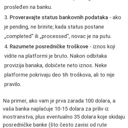
prosleđen na banku.
Proveravajte status bankovnih podataka
- ako
je pending, ne brinite; kada status postane
„completed“ ili „processed“, novac je na putu.
Razumete posredničke troškove
- iznos koji
vidite na platformi je bruto. Nakon odbitaka
provizija banaka, dobićete neto iznos. Neke
platforme pokrivaju deo tih troškova, ali to nije
pravilo.
Na primer, ako vam je prva zarada 100 dolara, a
vaša banka naplaćuje 10-15 dolara za priliv iz
inostranstva, plus eventualno 35 dolara koje skidaju
posredničke banke (što često zavisi od rute