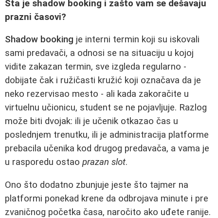
Šta je shadow booking i zašto vam se dešavaju
prazni časovi?
Shadow booking
je interni termin koji su iskovali
sami predavači, a odnosi se na situaciju u kojoj
vidite zakazan termin, sve izgleda regularno -
dobijate čak i ružičasti kružić koji označava da je
neko rezervisao mesto - ali kada zakoračite u
virtuelnu učionicu, student se ne pojavljuje. Razlog
može biti dvojak: ili je učenik otkazao čas u
poslednjem trenutku, ili je administracija platforme
prebacila učenika kod drugog predavača, a vama je
u rasporedu ostao
prazan slot
.
Ono što dodatno zbunjuje jeste što tajmer na
platformi ponekad krene da odbrojava minute i pre
zvaničnog početka časa, naročito ako uđete ranije.