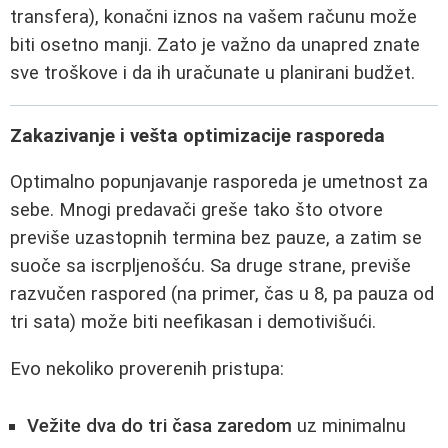
transfera), konačni iznos na vašem računu može
biti osetno manji. Zato je važno da unapred znate
sve troškove i da ih uračunate u planirani budžet.
Zakazivanje i vešta optimizacije rasporeda
Optimalno popunjavanje rasporeda je umetnost za
sebe. Mnogi predavači greše tako što otvore
previše uzastopnih termina bez pauze, a zatim se
suoče sa iscrpljenošću. Sa druge strane, previše
razvučen raspored (na primer, čas u 8, pa pauza od
tri sata) može biti neefikasan i demotivišući.
Evo nekoliko proverenih pristupa:
Vežite dva do tri časa zaredom
uz minimalnu