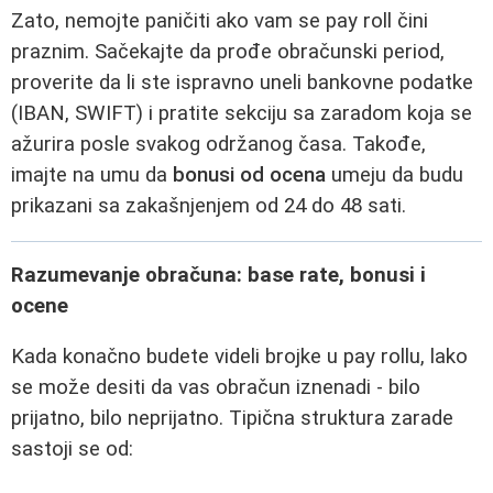
Zato, nemojte paničiti ako vam se pay roll čini
praznim. Sačekajte da prođe obračunski period,
proverite da li ste ispravno uneli bankovne podatke
(IBAN, SWIFT) i pratite sekciju sa zaradom koja se
ažurira posle svakog održanog časa. Takođe,
imajte na umu da
bonusi od ocena
umeju da budu
prikazani sa zakašnjenjem od 24 do 48 sati.
Razumevanje obračuna: base rate, bonusi i
ocene
Kada konačno budete videli brojke u pay rollu, lako
se može desiti da vas obračun iznenadi - bilo
prijatno, bilo neprijatno. Tipična struktura zarade
sastoji se od: