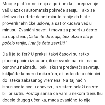
Mnoge platforme imaju algoritam koji prepoznaje
vaš ulazak i automatski pokreće sesiju. Tako se
dešava da uđete deset minuta ranije da biste
proverili tehničke uslove, a sat otkucava već u
minusu. Zvanični saveti timova za podršku često
su uopšteni:
„Ostanite do kraja, bez obzira što je
počelo ranije, i ranije ćete završiti.”
Da li je to fer? U praksi, takvi časovi su retko
plaćeni punim iznosom, ili se svode na minimalnu
osnovnu naknadu. Ipak, iskusni predavači savetuju:
isključite kameru i mikrofon
, ali ostanite u učionici
do isteka zakazanog vremena. Na taj način
ispunjavate svoju obavezu, a sistem beleži da ste
bili prisutni. Postoji šansa da vam u nekom trenutku
dodele drugog učenika, mada zvanično to nije