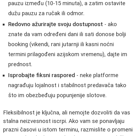
pauzu između (10-15 minuta), a zatim ostavite
dužu pauzu za ručak ili odmor.
Redovno ažurirajte svoju dostupnost
- ako
znate da vam određeni dani ili sati donose bolji
booking (vikendi, rani jutarnji ili kasni noćni
termini prilagođeni azijskom vremenu), dajte im
prednost.
Isprobajte fiksni raspored
- neke platforme
nagrađuju lojalnost i stabilnost predavača tako
što im obezbeđuju popunjenije slotove.
Fleksibilnost je ključna, ali nemojte dozvoliti da vas
stalna neizvesnost iscrpi. Ako vam se ponavljaju
prazni časovi u istom terminu, razmislite o promeni