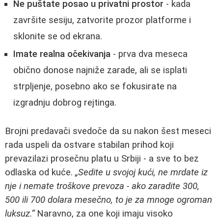
Ne puštate posao u privatni prostor
- kada
završite sesiju, zatvorite prozor platforme i
sklonite se od ekrana.
Imate realna očekivanja
- prva dva meseca
obično donose najniže zarade, ali se isplati
strpljenje, posebno ako se fokusirate na
izgradnju dobrog rejtinga.
Brojni predavači svedoče da su nakon šest meseci
rada uspeli da ostvare stabilan prihod koji
prevazilazi prosečnu platu u Srbiji - a sve to bez
odlaska od kuće.
„Sedite u svojoj kući, ne mrdate iz
nje i nemate troškove prevoza - ako zaradite 300,
500 ili 700 dolara mesečno, to je za mnoge ogroman
luksuz.“
Naravno, za one koji imaju visoko