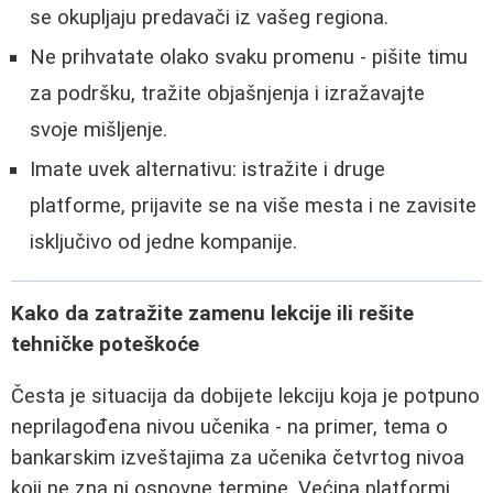
se okupljaju predavači iz vašeg regiona.
Ne prihvatate olako svaku promenu - pišite timu
za podršku, tražite objašnjenja i izražavajte
svoje mišljenje.
Imate uvek alternativu: istražite i druge
platforme, prijavite se na više mesta i ne zavisite
isključivo od jedne kompanije.
Kako da zatražite zamenu lekcije ili rešite
tehničke poteškoće
Česta je situacija da dobijete lekciju koja je potpuno
neprilagođena nivou učenika - na primer, tema o
bankarskim izveštajima za učenika četvrtog nivoa
koji ne zna ni osnovne termine. Većina platformi