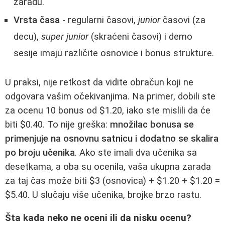
zaradu.
Vrsta časa
- regularni časovi,
junior
časovi (za
decu),
super junior
(skraćeni časovi) i demo
sesije imaju različite osnovice i bonus strukture.
U praksi, nije retkost da vidite obračun koji ne
odgovara vašim očekivanjima. Na primer, dobili ste
za ocenu 10 bonus od $1.20, iako ste mislili da će
biti $0.40. To nije greška:
množilac bonusa se
primenjuje na osnovnu satnicu i dodatno se skalira
po broju učenika
. Ako ste imali dva učenika sa
desetkama, a oba su ocenila, vaša ukupna zarada
za taj čas može biti $3 (osnovica) + $1.20 + $1.20 =
$5.40. U slučaju više učenika, brojke brzo rastu.
Šta kada neko ne oceni ili da nisku ocenu?