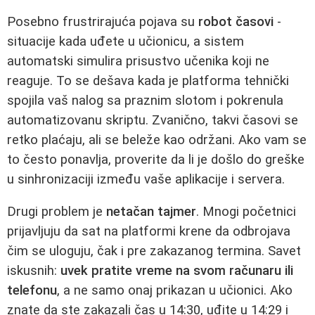
Posebno frustrirajuća pojava su
robot časovi
-
situacije kada uđete u učionicu, a sistem
automatski simulira prisustvo učenika koji ne
reaguje. To se dešava kada je platforma tehnički
spojila vaš nalog sa praznim slotom i pokrenula
automatizovanu skriptu. Zvanično, takvi časovi se
retko plaćaju, ali se beleže kao održani. Ako vam se
to često ponavlja, proverite da li je došlo do greške
u sinhronizaciji između vaše aplikacije i servera.
Drugi problem je
netačan tajmer
. Mnogi početnici
prijavljuju da sat na platformi krene da odbrojava
čim se uloguju, čak i pre zakazanog termina. Savet
iskusnih:
uvek pratite vreme na svom računaru ili
telefonu
, a ne samo onaj prikazan u učionici. Ako
znate da ste zakazali čas u 14:30, uđite u 14:29 i