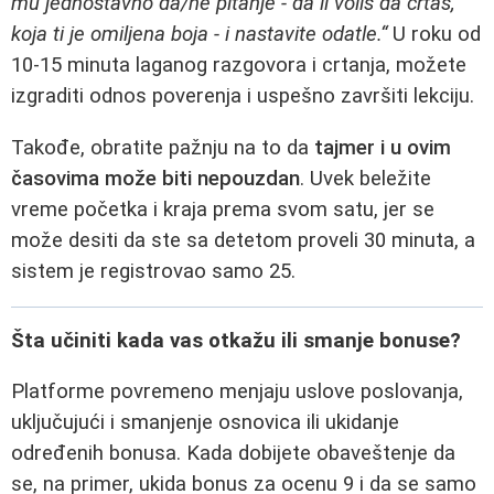
mu jednostavno da/ne pitanje - da li voliš da crtaš,
koja ti je omiljena boja - i nastavite odatle.“
U roku od
10-15 minuta laganog razgovora i crtanja, možete
izgraditi odnos poverenja i uspešno završiti lekciju.
Takođe, obratite pažnju na to da
tajmer i u ovim
časovima može biti nepouzdan
. Uvek beležite
vreme početka i kraja prema svom satu, jer se
može desiti da ste sa detetom proveli 30 minuta, a
sistem je registrovao samo 25.
Šta učiniti kada vas otkažu ili smanje bonuse?
Platforme povremeno menjaju uslove poslovanja,
uključujući i smanjenje osnovica ili ukidanje
određenih bonusa. Kada dobijete obaveštenje da
se, na primer, ukida bonus za ocenu 9 i da se samo