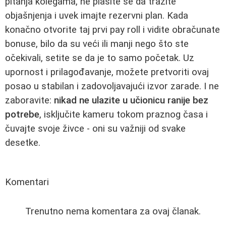
pitanja kolegama, ne plašite se da tražite
objašnjenja i uvek imajte rezervni plan. Kada
konačno otvorite taj prvi pay roll i vidite obračunate
bonuse, bilo da su veći ili manji nego što ste
očekivali, setite se da je to samo početak. Uz
upornost i prilagođavanje, možete pretvoriti ovaj
posao u stabilan i zadovoljavajući izvor zarade. I ne
zaboravite:
nikad ne ulazite u učionicu ranije bez
potrebe
, isključite kameru tokom praznog časa i
čuvajte svoje živce - oni su važniji od svake
desetke.
Komentari
Trenutno nema komentara za ovaj članak.