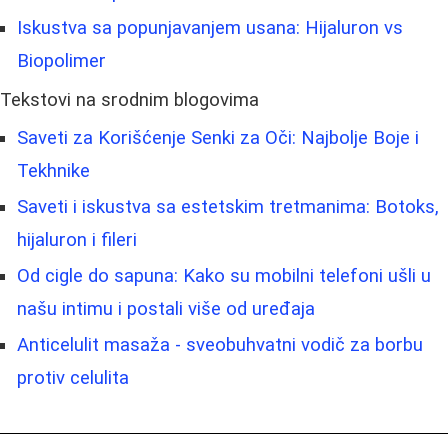
Iskustva sa popunjavanjem usana: Hijaluron vs
Biopolimer
Tekstovi na srodnim blogovima
Saveti za Korišćenje Senki za Oči: Najbolje Boje i
Tekhnike
Saveti i iskustva sa estetskim tretmanima: Botoks,
hijaluron i fileri
Od cigle do sapuna: Kako su mobilni telefoni ušli u
našu intimu i postali više od uređaja
Anticelulit masaža - sveobuhvatni vodič za borbu
protiv celulita