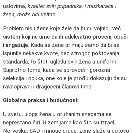
uslovima,
kvalitet svih pripadnika, i muškaraca i
žena, može biti upitan
.
Problem nisu žene koje žele da budu vojnici, već
sistem koji ne ume da ih adekvatno proceni, obuči
i angažuje
. Kada se žene primaju samo da bi se
ispunile nekakve kvote, bez strogog poštovanja
standarda, to šteti ugledu svih žena u uniformi.
Suprotno tome, kada se sprovodi rigorozna
selekcija i obuka, one koje je prođu dokazuju da su
ravnopravni i dragoceni članovi tima.
Globalna praksa i budućnost
U svetu, uloga žena u oružanim snagama se
neprestano širi. U zemljama kao što su Izrael,
Norveška, SAD i mnoge druge, žene služe u gotovo