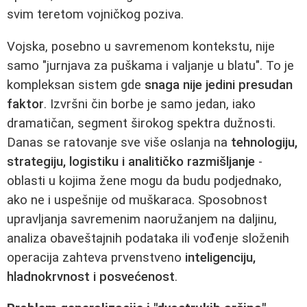
svim teretom vojničkog poziva.
Vojska, posebno u savremenom kontekstu, nije
samo "jurnjava za puškama i valjanje u blatu". To je
kompleksan sistem gde
snaga nije jedini presudan
faktor
. Izvršni čin borbe je samo jedan, iako
dramatičan, segment širokog spektra dužnosti.
Danas se ratovanje sve više oslanja na
tehnologiju,
strategiju, logistiku i analitičko razmišljanje
-
oblasti u kojima žene mogu da budu podjednako,
ako ne i uspešnije od muškaraca. Sposobnost
upravljanja savremenim naoružanjem na daljinu,
analiza obaveštajnih podataka ili vođenje složenih
operacija zahteva prvenstveno
inteligenciju,
hladnokrvnost i posvećenost
.