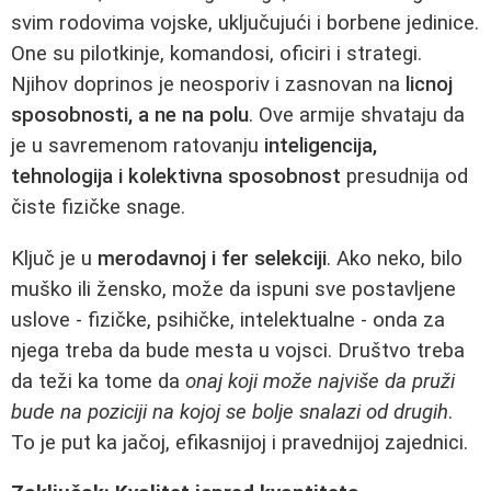
svim rodovima vojske, uključujući i borbenе jedinice.
One su pilotkinje, komandosi, oficiri i strategi.
Njihov doprinos je neosporiv i zasnovan na
licnoj
sposobnosti, a ne na polu
. Ove armije shvataju da
je u savremenom ratovanju
inteligencija,
tehnologija i kolektivna sposobnost
presudnija od
čiste fizičke snage.
Ključ je u
merodavnoj i fer selekciji
. Ako neko, bilo
muško ili žensko, može da ispuni sve postavljene
uslove - fizičke, psihičke, intelektualne - onda za
njega treba da bude mesta u vojsci. Društvo treba
da teži ka tome da
onaj koji može najviše da pruži
bude na poziciji na kojoj se bolje snalazi od drugih
.
To je put ka jačoj, efikasnijoj i pravednijoj zajednici.