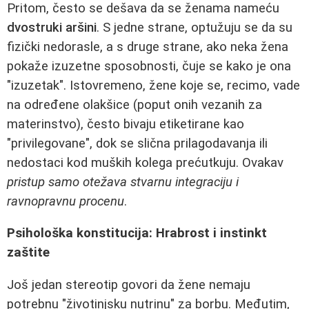
Pritom, često se dešava da se ženama nameću
dvostruki aršini
. S jedne strane, optužuju se da su
fizički nedorasle, a s druge strane, ako neka žena
pokaže izuzetne sposobnosti, čuje se kako je ona
"izuzetak". Istovremeno, žene koje se, recimo, vade
na određene olakšice (poput onih vezanih za
materinstvo), često bivaju etiketirane kao
"privilegovane", dok se slična prilagodavanja ili
nedostaci kod muških kolega prećutkuju. Ovakav
pristup samo otežava stvarnu integraciju i
ravnopravnu procenu
.
Psihološka konstitucija: Hrabrost i instinkt
zaštite
Još jedan stereotip govori da žene nemaju
potrebnu "životinjsku nutrinu" za borbu. Međutim,