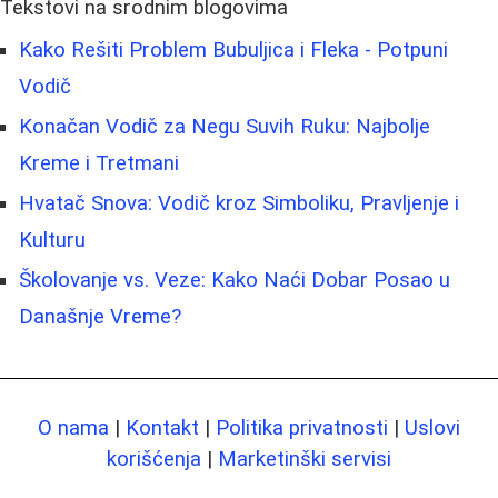
Tekstovi na srodnim blogovima
Kako Rešiti Problem Bubuljica i Fleka - Potpuni
Vodič
Konačan Vodič za Negu Suvih Ruku: Najbolje
Kreme i Tretmani
Hvatač Snova: Vodič kroz Simboliku, Pravljenje i
Kulturu
Školovanje vs. Veze: Kako Naći Dobar Posao u
Današnje Vreme?
O nama
|
Kontakt
|
Politika privatnosti
|
Uslovi
korišćenja
|
Marketinški servisi