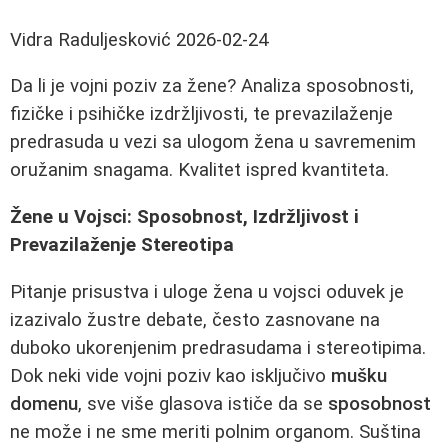
Vidra Raduljesković
2026-02-24
Da li je vojni poziv za žene? Analiza sposobnosti,
fizičke i psihičke izdržljivosti, te prevazilaženje
predrasuda u vezi sa ulogom žena u savremenim
oružanim snagama. Kvalitet ispred kvantiteta.
Žene u Vojsci: Sposobnost, Izdržljivost i
Prevazilaženje Stereotipa
Pitanje prisustva i uloge žena u vojsci oduvek je
izazivalo žustre debate, često zasnovane na
duboko ukorenjenim predrasudama i stereotipima.
Dok neki vide vojni poziv kao isključivo
mušku
domenu
, sve više glasova ističe da se
sposobnost
ne može i ne sme meriti polnim organom. Suština