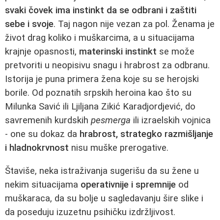
svaki čovek ima instinkt da se odbrani i zaštiti
sebe i svoje
. Taj nagon nije vezan za pol. Ženama je
život drag koliko i muškarcima, a u situacijama
krajnje opasnosti,
materinski instinkt
se može
pretvoriti u neopisivu snagu i hrabrost za odbranu.
Istorija je puna primera žena koje su se herojski
borile. Od poznatih srpskih heroina kao što su
Milunka Savić ili Ljiljana Zikić Karadjordjević, do
savremenih kurdskih
pesmerga
ili izraelskih vojnica
- one su dokaz da
hrabrost, strategko razmišljanje
i hladnokrvnost
nisu muške prerogative.
Štaviše, neka istraživanja sugerišu da su žene u
nekim situacijama
operativnije i spremnije
od
muškaraca, da su bolje u sagledavanju šire slike i
da poseduju izuzetnu psihičku izdržljivost.