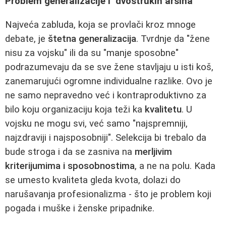
Problem generalizacije i "dvostrukih aršina"
Najveća zabluda, koja se provlači kroz mnoge
debate, je
štetna generalizacija
. Tvrdnje da "žene
nisu za vojsku" ili da su "manje sposobne"
podrazumevaju da se sve žene stavljaju u isti koš,
zanemarujući ogromne individualne razlike. Ovo je
ne samo nepravedno već i kontraproduktivno za
bilo koju organizaciju koja teži ka
kvalitetu
. U
vojsku ne mogu svi, već samo "najspremniji,
najzdraviji i najsposobniji". Selekcija bi trebalo da
bude stroga i da se zasniva na
merljivim
kriterijumima i sposobnostima
, a ne na polu. Kada
se umesto kvaliteta gleda kvota, dolazi do
narušavanja profesionalizma - što je problem koji
pogada i muške i ženske pripadnike.