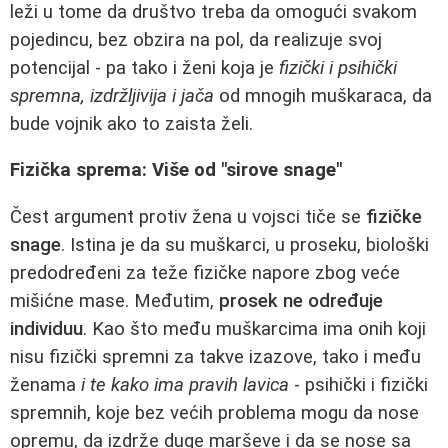
leži u tome da društvo treba da omogući svakom
pojedincu, bez obzira na pol, da realizuje svoj
potencijal - pa tako i ženi koja je
fizički i psihički
spremna, izdržljivija i jača
od mnogih muškaraca, da
bude vojnik ako to zaista želi.
Fizička sprema: Više od "sirove snage"
Čest argument protiv žena u vojsci tiče se
fizičke
snage
. Istina je da su muškarci, u proseku, biološki
predodređeni za teže fizičke napore zbog veće
mišićne mase. Međutim,
prosek ne određuje
individuu
. Kao što među muškarcima ima onih koji
nisu fizički spremni za takve izazove, tako i među
ženama
i te kako ima pravih lavica
- psihički i fizički
spremnih, koje bez većih problema mogu da nose
opremu, da izdrže duge marševe i da se nose sa