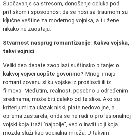
Suočavanje sa stresom, donošenje odluka pod
pritiskom i sposobnost da se nosi sa traumom su
kĺjučne veštine za modernog vojnika, a tu žene
nikako ne zaostaju.
Stvarnost nasprug romantizacije: Kakva vojska,
takvi vojnici
Veliki deo debate zaobilazi suštinsko pitanje:
o
kakvoj vojsci uopšte govorimo?
Mnogi imaju
romantizovanu sliku vojske iz prošlosti ili iz
filmova. Međutim, realnost, posebno u određenim
sredinama, može biti daleko od te slike. Ako su
kriterijumi za ulazak niski, plate nedovoljne, a
oprema zastarela, onda se ne radi o profesionalnoj
vojski koja traži "najbolje", već o instituciji koja
možda služi kao socijalna mreža. U takvim