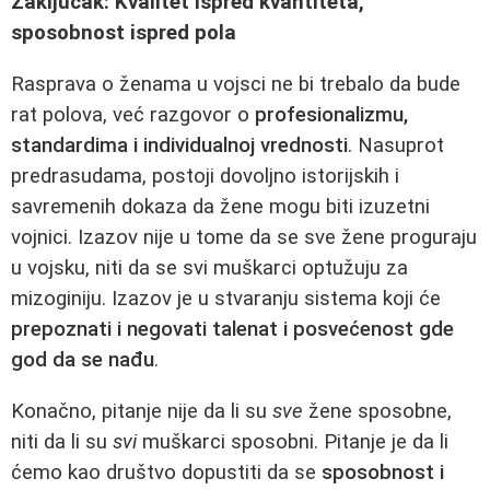
Zaključak: Kvalitet ispred kvantiteta,
sposobnost ispred pola
Rasprava o ženama u vojsci ne bi trebalo da bude
rat polova, već razgovor o
profesionalizmu,
standardima i individualnoj vrednosti
. Nasuprot
predrasudama, postoji dovoljno istorijskih i
savremenih dokaza da žene mogu biti izuzetni
vojnici. Izazov nije u tome da se sve žene proguraju
u vojsku, niti da se svi muškarci optužuju za
mizoginiju. Izazov je u stvaranju sistema koji će
prepoznati i negovati talenat i posvećenost gde
god da se nađu
.
Konačno, pitanje nije da li su
sve
žene sposobne,
niti da li su
svi
muškarci sposobni. Pitanje je da li
ćemo kao društvo dopustiti da se
sposobnost i