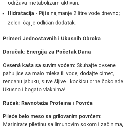
održava metabolizam aktivan.
Hidratacija
- Pijte najmanje 2 litre vode dnevno;
zeleni čaj je odličan dodatak.
Primeri Jednostavnih i Ukusnih Obroka
Doručak: Energija za Početak Dana
Ovsená kaša sa suvim voćem
: Skuhajte ovsene
pahuljice sa malo mleka ili vode, dodajte cimet,
rendanu jabuku, suve šljive i kockicu crne čokolade.
Ukusno i bogato vlaknima!
Ručak: Ravnoteža Proteina i Povrća
Pileće belo meso sa grilovanim povrćem
:
Marinirate piletinu sa limunovim sokom i začinima,