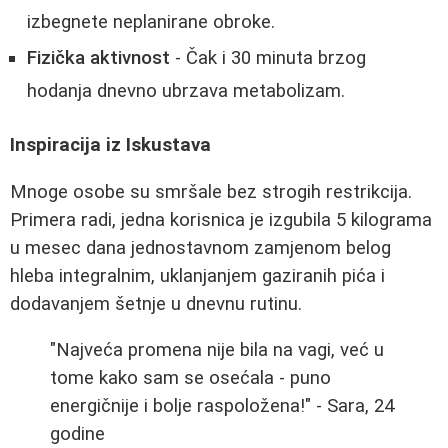
izbegnete neplanirane obroke.
Fizička aktivnost
- Čak i 30 minuta brzog
hodanja dnevno ubrzava metabolizam.
Inspiracija iz Iskustava
Mnoge osobe su smršale bez strogih restrikcija.
Primera radi, jedna korisnica je izgubila 5 kilograma
u mesec dana jednostavnom zamjenom belog
hleba integralnim, uklanjanjem gaziranih pića i
dodavanjem šetnje u dnevnu rutinu.
"Najveća promena nije bila na vagi, već u
tome kako sam se osećala - puno
energičnije i bolje raspoložena!" - Sara, 24
godine