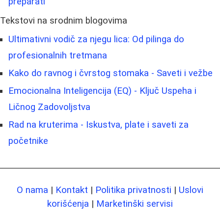
preparati
Tekstovi na srodnim blogovima
Ultimativni vodič za njegu lica: Od pilinga do
profesionalnih tretmana
Kako do ravnog i čvrstog stomaka - Saveti i vežbe
Emocionalna Inteligencija (EQ) - Ključ Uspeha i
Ličnog Zadovoljstva
Rad na kruterima - Iskustva, plate i saveti za
početnike
O nama
|
Kontakt
|
Politika privatnosti
|
Uslovi
korišćenja
|
Marketinški servisi