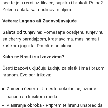
pecite je u rerni uz tikvice, papriku i brokoli. Prilog?
Zelena salata sa maslinovim uljem.
Večera: Lagano ali Zadovoljavajuće
Salata od tunjevine
: Pomešajte ocedjenu tunjevinu
sa cherry paradajzom, krastavcima, maslinama i
kašikom jogurta. Posolite po ukusu.
Kako se Nositi sa Izazovima?
Česti izazovi uključuju žudnju za slatkišima i brzom
hranom. Evo par trikova:
Zamena šećera
- Umesto čokoladice, uzmite
banana sa kašikom meda.
Planiranje obroka
- Pripremite hranu unapred da