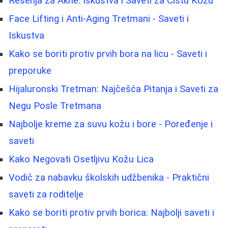
Rešenja za Akne: Iskustva i Saveti za Čistu Kožu
Face Lifting i Anti-Aging Tretmani - Saveti i
Iskustva
Kako se boriti protiv prvih bora na licu - Saveti i
preporuke
Hijaluronski Tretman: Najčešća Pitanja i Saveti za
Negu Posle Tretmana
Najbolje kreme za suvu kožu i bore - Poređenje i
saveti
Kako Negovati Osetljivu Kožu Lica
Vodič za nabavku školskih udžbenika - Praktični
saveti za roditelje
Kako se boriti protiv prvih borica: Najbolji saveti i