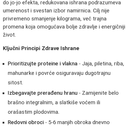
do jo-jo efekta, redukovana ishrana podrazumeva
umerenost i svestan izbor namirnica. Cilj nije
privremeno smanjenje kilograma, već trajna
promena koja omogućava bolje zdravlje i energičniji
život.
Ključni Principi Zdrave Ishrane
Prioritizujte proteine i vlakna
- Jaja, piletina, riba,
mahunarke i povrće osiguravaju dugotrajnu
sitost.
Izbegavajte prerađenu hranu
- Zamijenite belo
brašno integralnim, a slatkiše voćem ili
orašastim plodovima.
Redovni obroci
- 5-6 manjih obroka dnevno