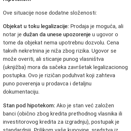
Ove situacije nose dodatne složenosti:
Objekat u toku legalizacije:
Prodaja je moguća, ali
notar je
dužan da unese upozorenje
u ugovor o
tome da objekat nema upotrebnu dozvolu. Cena
takvih nekretnina je niža zbog rizika. Ugovor se
može overiti, ali sticanje punog vlasništva
(uknjižba) mora da sačeka završetak legalizacionog
postupka. Ovo je rizičan poduhvat koji zahteva
puno poverenja u prodavca i detaljnu
dokumentaciju.
Stan pod hipotekom:
Ako je stan već založen
banci (obično zbog kredita prethodnog vlasnika ili
investitorovog kredita za izgradnju), postupak je
standardniji. Prilikom vaše kupovine, sredstva iz