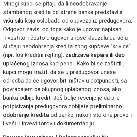
Mnogi kupci se pitaju da li neodobravanje
stambenog kredita od strane banke predstavlja
višu silu
koja oslobađa od obaveza iz predugovora.
Odgovor zavisi od toga kako je ugovor napisan.
Investitori često u ugovor unose klauzulu da se u
slučaju neodobrenja kredita zbog kupčeve "krivice"
(npr. loš kreditni rejting),
zadržava kapara ili deo
uplaćenog iznosa
kao penal. Kako bi se zaštitili,
kupci mogu tražiti da se u predugovor unese
odredba da će ugovor biti ništav u potpunosti, sa
povraćajem celokupnog uplaćenog iznosa, ako
banka odbije kredit. Još bolje rešenje je da pre
potpisivanja predugovora dobijete
preliminarno
odobrenje kredita
od banke, nakon što ona proveri
i vašu i investitorovu dokumentaciju.