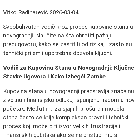
Vitko Radinarević
2026-03-04
Sveobuhvatan vodič kroz proces kupovine stana u
novogradnji. Naučite na šta obratiti pažnju u
predugovoru, kako se zaštititi od rizika, i zašto su
tehnički prijem i upotrebna dozvola ključni.
Vodič za Kupovinu Stana u Novogradnji: Ključne
Stavke Ugovora i Kako Izbegći Zamke
Kupovina stana u novogradnji predstavlja značajnu
životnu i finansijsku odluku, ispunjenu nadom u nov
početak. Međutim, iza sjajnih brošura i modela
stana često se krije kompleksan pravni i tehnički
proces koji može biti izvor velikih frustracija i
finansijskih gubitaka ako se ne pristupi mu s