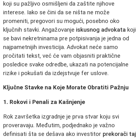
koji su pažljivo osmišljeni da zaštite njihove
interese. Iako se čini da se ništa ne može
promeniti, pregovori su mogući, posebno oko
ključnih stavki. Angažovanje
iskusnog advokata
koji
se bavi nekretninama pre potpisivanja je jedna od
najpametnijih investicija. Advokat neće samo
pročitati tekst, već će vam objasniti praktične
posledice svake odredbe, ukazati na potencijalne
rizike i pokušati da izdejstvuje fer uslove.
Ključne Stavke na Koje Morate Obratiti Pažnju
1. Rokovi i Penali za Kašnjenje
Rok završetka izgradnje je prva stvar koju svi
proveravaju. Međutim, podjednako je važno
definisati šta se dešava ako investitor
prekorači taj