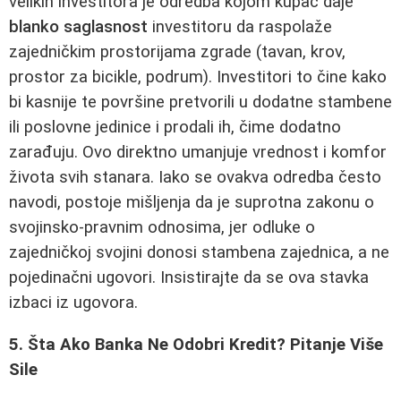
velikih investitora je odredba kojom kupac daje
blanko saglasnost
investitoru da raspolaže
zajedničkim prostorijama zgrade (tavan, krov,
prostor za bicikle, podrum). Investitori to čine kako
bi kasnije te površine pretvorili u dodatne stambene
ili poslovne jedinice i prodali ih, čime dodatno
zarađuju. Ovo direktno umanjuje vrednost i komfor
života svih stanara. Iako se ovakva odredba često
navodi, postoje mišljenja da je suprotna zakonu o
svojinsko-pravnim odnosima, jer odluke o
zajedničkoj svojini donosi stambena zajednica, a ne
pojedinačni ugovori. Insistirajte da se ova stavka
izbaci iz ugovora.
5. Šta Ako Banka Ne Odobri Kredit? Pitanje Više
Sile