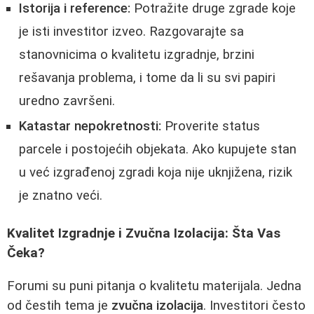
Istorija i reference:
Potražite druge zgrade koje
je isti investitor izveo. Razgovarajte sa
stanovnicima o kvalitetu izgradnje, brzini
rešavanja problema, i tome da li su svi papiri
uredno završeni.
Katastar nepokretnosti:
Proverite status
parcele i postojećih objekata. Ako kupujete stan
u već izgrađenoj zgradi koja nije uknjižena, rizik
je znatno veći.
Kvalitet Izgradnje i Zvučna Izolacija: Šta Vas
Čeka?
Forumi su puni pitanja o kvalitetu materijala. Jedna
od čestih tema je
zvučna izolacija
. Investitori često