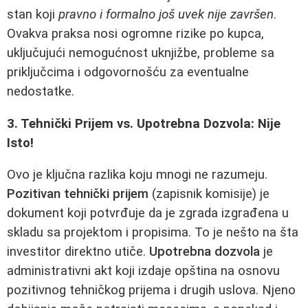
stan koji
pravno i formalno još uvek nije završen
.
Ovakva praksa nosi ogromne rizike po kupca,
uključujući nemogućnost uknjižbe, probleme sa
priključcima i odgovornošću za eventualne
nedostatke.
3. Tehnički Prijem vs. Upotrebna Dozvola: Nije
Isto!
Ovo je ključna razlika koju mnogi ne razumeju.
Pozitivan tehnički prijem
(zapisnik komisije) je
dokument koji potvrđuje da je zgrada izgrađena u
skladu sa projektom i propisima. To je nešto na šta
investitor direktno utiče.
Upotrebna dozvola
je
administrativni akt koji izdaje opština na osnovu
pozitivnog tehničkog prijema i drugih uslova. Njeno