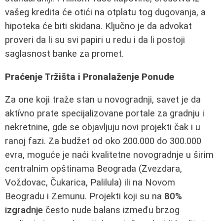
vašeg kredita će otići na otplatu tog dugovanja, a
hipoteka će biti skidana. Ključno je da advokat
proveri da li su svi papiri u redu i da li postoji
saglasnost banke za promet.
Praćenje Tržišta i Pronalaženje Ponude
Za one koji traže stan u novogradnji, savet je da
aktívno prate specijalizovane portale za gradnju i
nekretnine, gde se objavljuju novi projekti čak i u
ranoj fazi. Za budžet od oko 200.000 do 300.000
evra, moguće je naći kvalitetne novogradnje u širim
centralnim opštinama Beograda (Zvezdara,
Voždovac, Čukarica, Palilula) ili na Novom
Beogradu i Zemunu. Projekti koji su na
80%
izgradnje
često nude balans između brzog