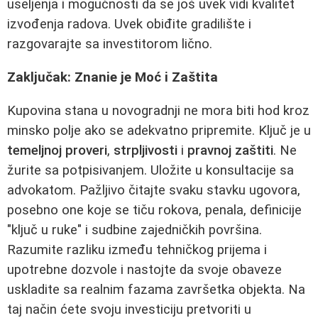
useljenja i mogućnosti da se još uvek vidi kvalitet
izvođenja radova. Uvek obiđite gradilište i
razgovarajte sa investitorom lično.
Zaključak: Znanie je Moć i Zaštita
Kupovina stana u novogradnji ne mora biti hod kroz
minsko polje ako se adekvatno pripremite. Ključ je u
temeljnoj proveri
,
strpljivosti
i
pravnoj zaštiti
. Ne
žurite sa potpisivanjem. Uložite u konsultacije sa
advokatom. Pažljivo čitajte svaku stavku ugovora,
posebno one koje se tiču rokova, penala, definicije
"ključ u ruke" i sudbine zajedničkih površina.
Razumite razliku između tehničkog prijema i
upotrebne dozvole i nastojte da svoje obaveze
uskladite sa realnim fazama završetka objekta. Na
taj način ćete svoju investiciju pretvoriti u