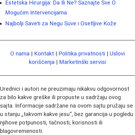
Estetska Hirurgija: Da Ili Ne? Saznajte Sve O
Mogućim Intervencijama
Najbolji Saveti za Negu Suve i Osetljive Kože
O nama
|
Kontakt
|
Politika privatnosti
|
Uslovi
korišćenja
|
Marketinški servisi
Urednici i autori ne preuzimaju nikakvu odgovornost
za bilo kakve greške ili propuste u sadržaju ovog
sajta. Informacije sadržane na ovom sajtu pružaju se
u stanju „takvom kakve jesu“, bez garancija u pogledu
njihove potpunosti, tačnosti, korisnosti ili
blagovremenosti.