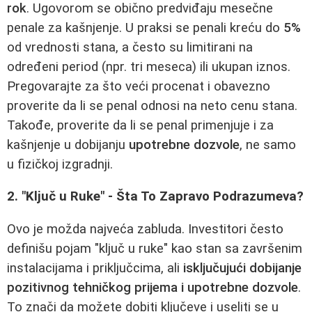
rok
. Ugovorom se obično predviđaju mesečne
penale za kašnjenje. U praksi se penali kreću do
5%
od vrednosti stana, a često su limitirani na
određeni period (npr. tri meseca) ili ukupan iznos.
Pregovarajte za što veći procenat i obavezno
proverite da li se penal odnosi na neto cenu stana.
Takođe, proverite da li se penal primenjuje i za
kašnjenje u dobijanju
upotrebne dozvole
, ne samo
u fizičkoj izgradnji.
2. "Ključ u Ruke" - Šta To Zapravo Podrazumeva?
Ovo je možda najveća zabluda. Investitori često
definišu pojam "ključ u ruke" kao stan sa završenim
instalacijama i priključcima, ali
isključujući dobijanje
pozitivnog tehničkog prijema i upotrebne dozvole
.
To znači da možete dobiti ključeve i useliti se u