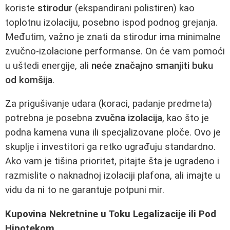
koriste
stirodur
(ekspandirani polistiren) kao
toplotnu izolaciju, posebno ispod podnog grejanja.
Međutim, važno je znati da stirodur ima minimalne
zvučno-izolacione performanse. On će vam pomoći
u uštedi energije, ali
neće značajno smanjiti buku
od komšija
.
Za prigušivanje udara (koraci, padanje predmeta)
potrebna je posebna
zvučna izolacija
, kao što je
podna kamena vuna ili specjalizovane ploče. Ovo je
skuplje i investitori ga retko ugrađuju standardno.
Ako vam je tišina prioritet, pitajte šta je ugradeno i
razmislite o naknadnoj izolaciji plafona, ali imajte u
vidu da ni to ne garantuje potpuni mir.
Kupovina Nekretnine u Toku Legalizacije ili Pod
Hipotekom