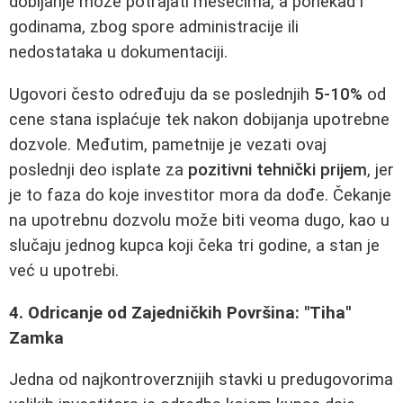
dobijanje može potrajati mesecima, a ponekad i
godinama, zbog spore administracije ili
nedostataka u dokumentaciji.
Ugovori često određuju da se poslednjih
5-10%
od
cene stana isplaćuje tek nakon dobijanja upotrebne
dozvole. Međutim, pametnije je vezati ovaj
poslednji deo isplate za
pozitivni tehnički prijem
, jer
je to faza do koje investitor mora da dođe. Čekanje
na upotrebnu dozvolu može biti veoma dugo, kao u
slučaju jednog kupca koji čeka tri godine, a stan je
već u upotrebi.
4. Odricanje od Zajedničkih Površina: "Tiha"
Zamka
Jedna od najkontroverznijih stavki u predugovorima