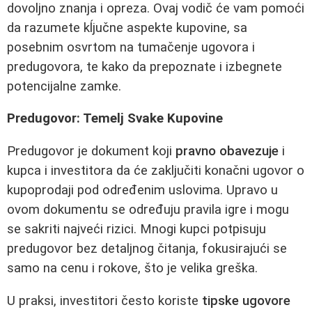
dovoljno znanja i opreza. Ovaj vodič će vam pomoći
da razumete kĺjučne aspekte kupovine, sa
posebnim osvrtom na tumačenje ugovora i
predugovora, te kako da prepoznate i izbegnete
potencijalne zamke.
Predugovor: Temelj Svake Kupovine
Predugovor je dokument koji
pravno obavezuje
i
kupca i investitora da će zaključiti konačni ugovor o
kupoprodaji pod određenim uslovima. Upravo u
ovom dokumentu se određuju pravila igre i mogu
se sakriti najveći rizici. Mnogi kupci potpisuju
predugovor bez detaljnog čitanja, fokusirajući se
samo na cenu i rokove, što je velika greška.
U praksi, investitori često koriste
tipske ugovore