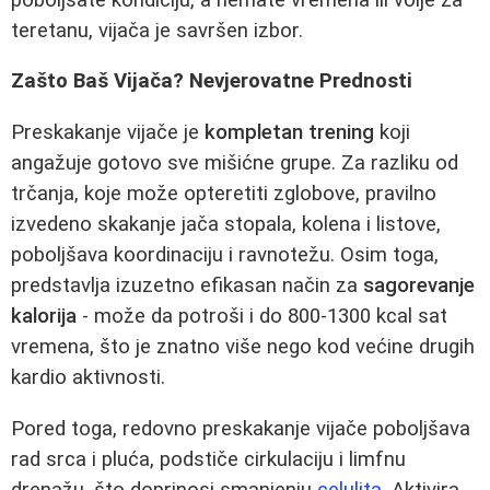
teretanu, vijača je savršen izbor.
Zašto Baš Vijača? Nevjerovatne Prednosti
Preskakanje vijače je
kompletan trening
koji
angažuje gotovo sve mišićne grupe. Za razliku od
trčanja, koje može opteretiti zglobove, pravilno
izvedeno skakanje jača stopala, kolena i listove,
poboljšava koordinaciju i ravnotežu. Osim toga,
predstavlja izuzetno efikasan način za
sagorevanje
kalorija
- može da potroši i do 800-1300 kcal sat
vremena, što je znatno više nego kod većine drugih
kardio aktivnosti.
Pored toga, redovno preskakanje vijače poboljšava
rad srca i pluća, podstiče cirkulaciju i limfnu
drenažu, što doprinosi smanjenju
celulita
. Aktivira