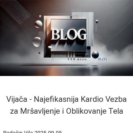
Vijača - Najefikasnija Kardio Vezba
za Mršavljenje i Oblikovanje Tela
Radašin Vila
2025-09-05