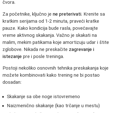
čvora.
Za početnike, ključno je
ne preterivati
. Krenite sa
kratkim serijama od 1-2 minuta, praveći kratke
pauze. Kako kondicija bude rasla, povećavajte
vreme aktivnog skakanja. Važno je skakati na
malim, mekim patikama koje amortizuju udar i štite
zglobove. Nikada ne preskačite
zagrevanje i
istezanje
pre i posle treninga.
Postoji nekoliko osnovnih tehnika preskakanja koje
možete kombinovati kako trening ne bi postao
dosadan:
Skakanje sa obe noge istovremeno
Naizmenično skakanje (kao trčanje u mestu)