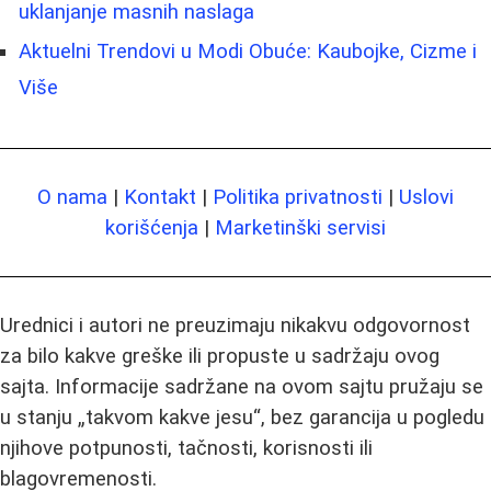
uklanjanje masnih naslaga
Aktuelni Trendovi u Modi Obuće: Kaubojke, Cizme i
Više
O nama
|
Kontakt
|
Politika privatnosti
|
Uslovi
korišćenja
|
Marketinški servisi
Urednici i autori ne preuzimaju nikakvu odgovornost
za bilo kakve greške ili propuste u sadržaju ovog
sajta. Informacije sadržane na ovom sajtu pružaju se
u stanju „takvom kakve jesu“, bez garancija u pogledu
njihove potpunosti, tačnosti, korisnosti ili
blagovremenosti.