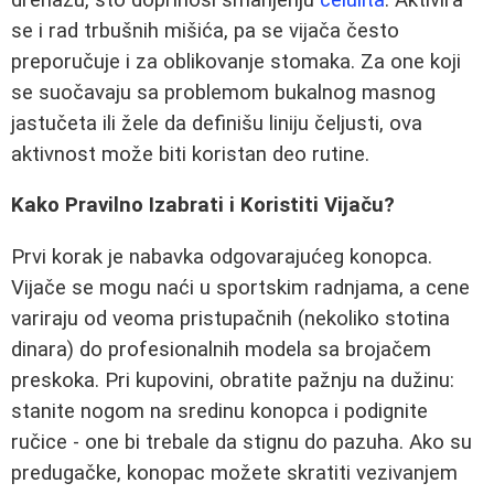
se i rad trbušnih mišića, pa se vijača često
preporučuje i za oblikovanje stomaka. Za one koji
se suočavaju sa problemom bukalnog masnog
jastučeta ili žele da definišu liniju čeljusti, ova
aktivnost može biti koristan deo rutine.
Kako Pravilno Izabrati i Koristiti Vijaču?
Prvi korak je nabavka odgovarajućeg konopca.
Vijače se mogu naći u sportskim radnjama, a cene
variraju od veoma pristupačnih (nekoliko stotina
dinara) do profesionalnih modela sa brojačem
preskoka. Pri kupovini, obratite pažnju na dužinu:
stanite nogom na sredinu konopca i podignite
ručice - one bi trebale da stignu do pazuha. Ako su
predugačke, konopac možete skratiti vezivanjem