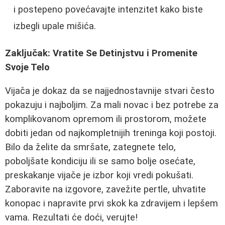
i postepeno povećavajte intenzitet kako biste
izbegli upale mišića.
Zaključak: Vratite Se Detinjstvu i Promenite
Svoje Telo
Vijača je dokaz da se najjednostavnije stvari često
pokazuju i najboljim. Za mali novac i bez potrebe za
komplikovanom opremom ili prostorom, možete
dobiti jedan od najkompletnijih treninga koji postoji.
Bilo da želite da smršate, zategnete telo,
poboljšate kondiciju ili se samo bolje osećate,
preskakanje vijače je izbor koji vredi pokušati.
Zaboravite na izgovore, zavežite pertle, uhvatite
konopac i napravite prvi skok ka zdravijem i lepšem
vama. Rezultati će doći, verujte!