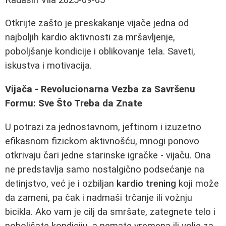
Otkrijte zašto je preskakanje vijače jedna od
najboljih kardio aktivnosti za mršavljenje,
poboljšanje kondicije i oblikovanje tela. Saveti,
iskustva i motivacija.
Vijača - Revolucionarna Vezba za Savršenu
Formu: Sve Što Treba da Znate
U potrazi za jednostavnom, jeftinom i izuzetno
efikasnom fizickom aktivnošću, mnogi ponovo
otkrivaju čari jedne starinske igračke - vijaču. Ona
ne predstavlja samo nostalgično podsećanje na
detinjstvo, već je i ozbiljan
kardio trening
koji može
da zameni, pa čak i nadmaši trčanje ili vožnju
bicikla. Ako vam je cilj da smršate, zategnete telo i
poboljšate kondiciju, a nemate vremena ili volje za