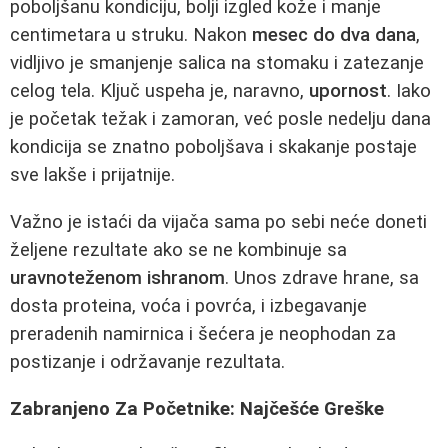
poboljšanu kondiciju, bolji izgled kože i manje
centimetara u struku. Nakon
mesec do dva dana
,
vidljivo je smanjenje salica na stomaku i zatezanje
celog tela. Ključ uspeha je, naravno,
upornost
. Iako
je početak težak i zamoran, već posle nedelju dana
kondicija se znatno poboljšava i skakanje postaje
sve lakše i prijatnije.
Važno je istaći da vijača sama po sebi neće doneti
željene rezultate ako se ne kombinuje sa
uravnoteženom ishranom
. Unos zdrave hrane, sa
dosta proteina, voća i povrća, i izbegavanje
preradenih namirnica i šećera je neophodan za
postizanje i održavanje rezultata.
Zabranjeno Za Početnike: Najčešće Greške