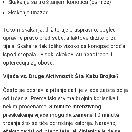
Skakanje sa ukrštanjem konopca (osmice)
Skakanje unazad
Tokom skakanja, držite tijelo uspravno, pogled
upravite pravo pred sebe, a laktove držite blizu
tijela. Skakajte tek toliko visoko da konopac prođe
ispod stopala - visoki skokovi su nepotrebni i
opterećuju zglobove.
Vijača vs. Druge Aktivnosti: Šta Kažu Brojke?
Često se postavlja pitanje da li je vijača zaista bolja
od trčanja. Prema iskustvima brojnih korisnika i
nekim procenama,
3 minute intenzivnog
preskakanja vijače mogu da zamene 10 minuta
trčanja
što se tiče potrošnje kalorija. Naravno,
efekat zavisi od intenziteta, ali činjenica je da se