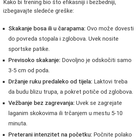
Kako bi trening bio što efikasniji i bezbedniji,
izbegavajte sledeće greške:
Skakanje bosa ili u čarapama:
Ovo može dovesti
do povreda stopala i zglobova. Uvek nosite
sportske patike.
Previsoko skakanje:
Dovoljno je odskočiti samo
3-5 cm od poda.
Držanje ruku predaleko od tijela:
Laktovi treba
da budu blizu trupa, a pokret potiče od zglobova.
Vežbanje bez zagrevanja:
Uvek se zagrejate
laganim skokovima ili trčanjem u mestu 5-10
minuta.
Preterani intenzitet na početku:
Počnite polako