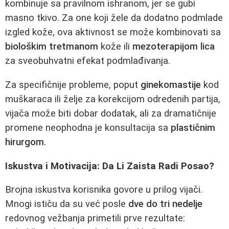
kombinuje sa pravilnom ishranom, jer se gubi
masno tkivo. Za one koji žele da dodatno podmlade
izgled kože, ova aktivnost se može kombinovati sa
biološkim tretmanom
kože ili
mezoterapijom lica
za sveobuhvatni efekat podmlađivanja.
Za specifičnije probleme, poput
ginekomastije
kod
muškaraca ili želje za korekcijom odredenih partija,
vijača može biti dobar dodatak, ali za dramatičnije
promene neophodna je konsultacija sa
plastičnim
hirurgom
.
Iskustva i Motivacija: Da Li Zaista Radi Posao?
Brojna iskustva korisnika govore u prilog vijači.
Mnogi ističu da su već posle
dve do tri nedelje
redovnog vežbanja primetili prve rezultate: