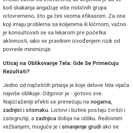
kod skakanja angažuje više mišićnih grupa
istovremeno, što ga čini veoma efikasnim. Za one
koji imaju problema sa koljenima ili kičmom, važno
je konsultovati se sa lekarom pre početka
aktivnosti, iako se pravilnim izvođenjem rizik od
povrede minimizuje.
Uticaj na Oblikovanje Tela: Gde Se Primećuju
Rezultati?
Jedno od najčešćih pitanja je koje delove tela vijača
najviše oblikuje. Odgovor je - gotovo sve.
Najizraženiji efekti se primećuju na
nogama,
zadnjici i stomaku
. Listovi i butine postaju čvršći i
zategnutiji, a
zadnjica
dobija na obliku. Redovnim
vežbanjem, moguće je i
smanjenje grudi
ako se