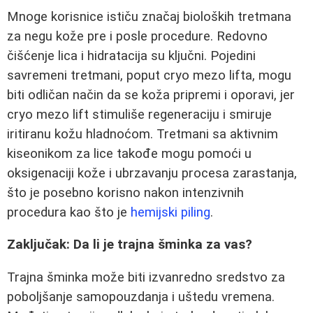
Mnoge korisnice ističu značaj bioloških tretmana
za negu kože pre i posle procedure. Redovno
čišćenje lica i hidratacija su ključni. Pojedini
savremeni tretmani, poput cryo mezo lifta, mogu
biti odličan način da se koža pripremi i oporavi, jer
cryo mezo lift stimuliše regeneraciju i smiruje
iritiranu kožu hladnoćom. Tretmani sa aktivnim
kiseonikom za lice takođe mogu pomoći u
oksigenaciji kože i ubrzavanju procesa zarastanja,
što je posebno korisno nakon intenzivnih
procedura kao što je
hemijski piling
.
Zaključak: Da li je trajna šminka za vas?
Trajna šminka može biti izvanredno sredstvo za
poboljšanje samopouzdanja i uštedu vremena.