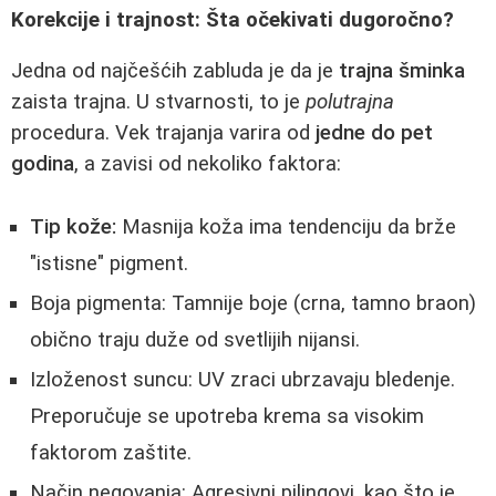
Korekcije i trajnost: Šta očekivati dugoročno?
Jedna od najčešćih zabluda je da je
trajna šminka
zaista trajna. U stvarnosti, to je
polutrajna
procedura. Vek trajanja varira od
jedne do pet
godina
, a zavisi od nekoliko faktora:
Tip kože:
Masnija koža ima tendenciju da brže
"istisne" pigment.
Boja pigmenta: Tamnije boje (crna, tamno braon)
obično traju duže od svetlijih nijansi.
Izloženost suncu: UV zraci ubrzavaju bledenje.
Preporučuje se upotreba krema sa visokim
faktorom zaštite.
Način negovanja: Agresivni pilingovi, kao što je