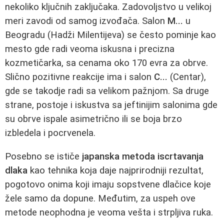
nekoliko ključnih zaključaka. Zadovoljstvo u velikoj
meri zavodi od samog izvođača. Salon
M...
u
Beogradu (Hadži Milentijeva) se često pominje kao
mesto gde radi veoma iskusna i precizna
kozmetičarka, sa cenama oko 170 evra za obrve.
Slično pozitivne reakcije ima i salon
C...
(Centar),
gde se takodje radi sa velikom pažnjom. Sa druge
strane, postoje i iskustva sa jeftinijim salonima gde
su obrve ispale asimetrično ili se boja brzo
izbledela i pocrvenela.
Posebno se ističe
japanska metoda iscrtavanja
dlaka
kao tehnika koja daje najprirodniji rezultat,
pogotovo onima koji imaju sopstvene dlačice koje
žele samo da dopune. Međutim, za uspeh ove
metode neophodna je veoma vešta i strpljiva ruka.