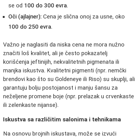
se od
100 do 300 evra
.
Oči (ajlajner):
Cena je slična onoj za usne, oko
100 do 250 evra
.
Važno je naglasiti da niska cena ne mora nužno
značiti loš kvalitet, ali je često pokazatelj
korišćenja jeftinijih, nekvalitetnih pigmenata ili
manjka iskustva. Kvalitetni pigmenti (npr. nemčki
brendovi kao što su Goldeneye ili Riso) su skuplji, ali
garantuju bolju postojanost i manju šansu za
neželjene promene boje (npr. prelazak u crvenkaste
ili zelenkaste nijanse).
Iskustva sa različitim salonima i tehnikama
Na osnovu brojnih iskustava, može se izvući