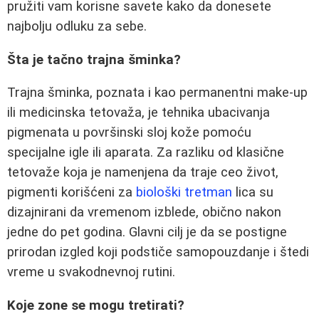
pružiti vam korisne savete kako da donesete
najbolju odluku za sebe.
Šta je tačno trajna šminka?
Trajna šminka, poznata i kao permanentni make-up
ili medicinska tetovaža, je tehnika ubacivanja
pigmenata u površinski sloj kože pomoću
specijalne igle ili aparata. Za razliku od klasične
tetovaže koja je namenjena da traje ceo život,
pigmenti korišćeni za
biološki tretman
lica su
dizajnirani da vremenom izblede, obično nakon
jedne do pet godina. Glavni cilj je da se postigne
prirodan izgled koji podstiče samopouzdanje i štedi
vreme u svakodnevnoj rutini.
Koje zone se mogu tretirati?