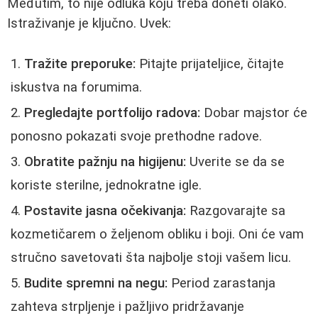
Međutim, to nije odluka koju treba doneti olako.
Istraživanje je ključno. Uvek:
Tražite preporuke:
Pitajte prijateljice, čitajte
iskustva na forumima.
Pregledajte portfolijo radova:
Dobar majstor će
ponosno pokazati svoje prethodne radove.
Obratite pažnju na higijenu:
Uverite se da se
koriste sterilne, jednokratne igle.
Postavite jasna očekivanja:
Razgovarajte sa
kozmetičarem o željenom obliku i boji. Oni će vam
stručno savetovati šta najbolje stoji vašem licu.
Budite spremni na negu:
Period zarastanja
zahteva strpljenje i pažljivo pridržavanje