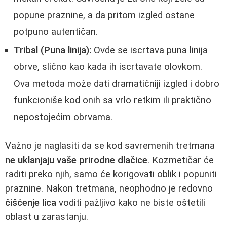
popune praznine, a da pritom izgled ostane
potpuno autentičan.
Tribal (Puna linija):
Ovde se iscrtava puna linija
obrve, slično kao kada ih iscrtavate olovkom.
Ova metoda može dati dramatičniji izgled i dobro
funkcioniše kod onih sa vrlo retkim ili praktično
nepostojećim obrvama.
Važno je naglasiti da se kod savremenih tretmana
ne uklanjaju vaše prirodne dlačice
. Kozmetičar će
raditi preko njih, samo će korigovati oblik i popuniti
praznine. Nakon tretmana, neophodno je redovno
čišćenje lica
voditi pažljivo kako ne biste oštetili
oblast u zarastanju.