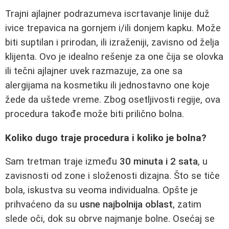
Trajni ajlajner podrazumeva iscrtavanje linije duž
ivice trepavica na gornjem i/ili donjem kapku. Može
biti suptilan i prirodan, ili izraženiji, zavisno od želja
klijenta. Ovo je idealno rešenje za one čija se olovka
ili tečni ajlajner uvek razmazuje, za one sa
alergijama na kosmetiku ili jednostavno one koje
žede da uštede vreme. Zbog osetljivosti regije, ova
procedura takođe može biti prilično bolna.
Koliko dugo traje procedura i koliko je bolna?
Sam tretman traje između
30 minuta i 2 sata
, u
zavisnosti od zone i složenosti dizajna. Što se tiče
bola, iskustva su veoma individualna. Opšte je
prihvaćeno da su
usne najbolnija oblast
, zatim
slede oči, dok su obrve najmanje bolne. Osećaj se