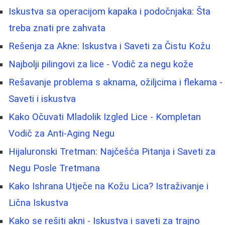
Iskustva sa operacijom kapaka i podočnjaka: Šta
treba znati pre zahvata
Rešenja za Akne: Iskustva i Saveti za Čistu Kožu
Najbolji pilingovi za lice - Vodič za negu kože
Rešavanje problema s aknama, ožiljcima i flekama -
Saveti i iskustva
Kako Očuvati Mladolik Izgled Lice - Kompletan
Vodič za Anti-Aging Negu
Hijaluronski Tretman: Najčešća Pitanja i Saveti za
Negu Posle Tretmana
Kako Ishrana Utječe na Kožu Lica? Istraživanje i
Lična Iskustva
Kako se rešiti akni - Iskustva i saveti za trajno