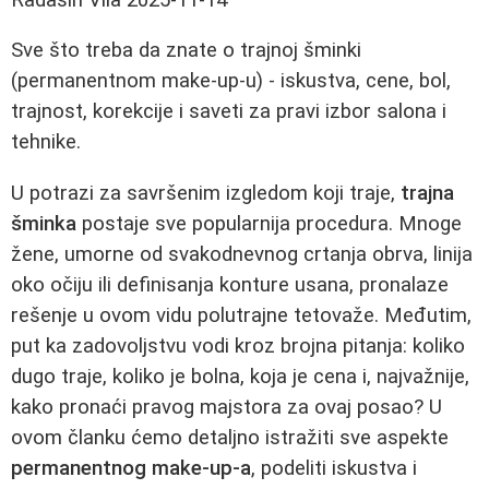
Sve što treba da znate o trajnoj šminki
(permanentnom make-up-u) - iskustva, cene, bol,
trajnost, korekcije i saveti za pravi izbor salona i
tehnike.
U potrazi za savršenim izgledom koji traje,
trajna
šminka
postaje sve popularnija procedura. Mnoge
žene, umorne od svakodnevnog crtanja obrva, linija
oko očiju ili definisanja konture usana, pronalaze
rešenje u ovom vidu polutrajne tetovaže. Međutim,
put ka zadovoljstvu vodi kroz brojna pitanja: koliko
dugo traje, koliko je bolna, koja je cena i, najvažnije,
kako pronaći pravog majstora za ovaj posao? U
ovom članku ćemo detaljno istražiti sve aspekte
permanentnog make-up-a
, podeliti iskustva i