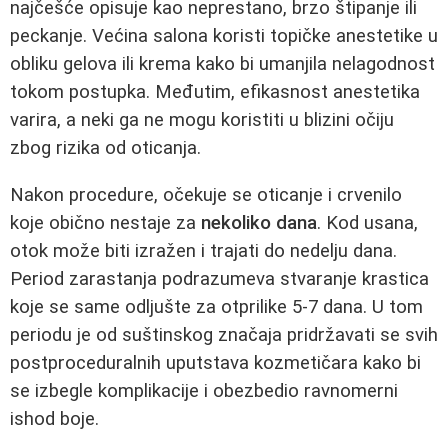
najčešće opisuje kao neprestano, brzo štipanje ili
peckanje. Većina salona koristi topičke anestetike u
obliku gelova ili krema kako bi umanjila nelagodnost
tokom postupka. Međutim, efikasnost anestetika
varira, a neki ga ne mogu koristiti u blizini očiju
zbog rizika od oticanja.
Nakon procedure, očekuje se oticanje i crvenilo
koje obično nestaje za
nekoliko dana
. Kod usana,
otok može biti izražen i trajati do nedelju dana.
Period zarastanja podrazumeva stvaranje krastica
koje se same odljušte za otprilike 5-7 dana. U tom
periodu je od suštinskog značaja pridržavati se svih
postproceduralnih uputstava kozmetičara kako bi
se izbegle komplikacije i obezbedio ravnomerni
ishod boje.