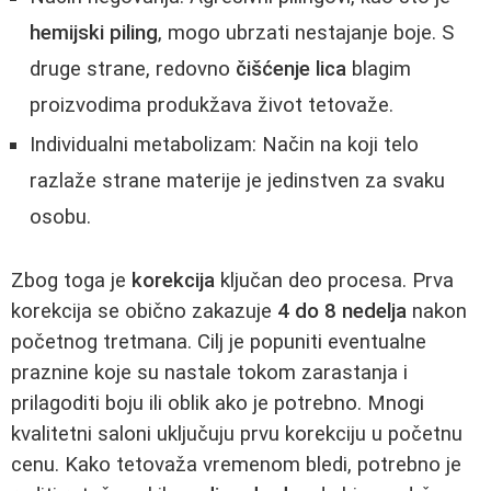
hemijski piling
, mogo ubrzati nestajanje boje. S
druge strane, redovno
čišćenje lica
blagim
proizvodima produkžava život tetovaže.
Individualni metabolizam: Način na koji telo
razlaže strane materije je jedinstven za svaku
osobu.
Zbog toga je
korekcija
ključan deo procesa. Prva
korekcija se obično zakazuje
4 do 8 nedelja
nakon
početnog tretmana. Cilj je popuniti eventualne
praznine koje su nastale tokom zarastanja i
prilagoditi boju ili oblik ako je potrebno. Mnogi
kvalitetni saloni uključuju prvu korekciju u početnu
cenu. Kako tetovaža vremenom bledi, potrebno je