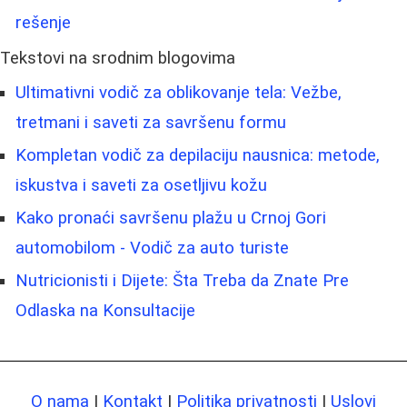
rešenje
Tekstovi na srodnim blogovima
Ultimativni vodič za oblikovanje tela: Vežbe,
tretmani i saveti za savršenu formu
Kompletan vodič za depilaciju nausnica: metode,
iskustva i saveti za osetljivu kožu
Kako pronaći savršenu plažu u Crnoj Gori
automobilom - Vodič za auto turiste
Nutricionisti i Dijete: Šta Treba da Znate Pre
Odlaska na Konsultacije
O nama
|
Kontakt
|
Politika privatnosti
|
Uslovi