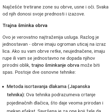
Najčešće tretirane zone su obrve, usne i oči. Svaka
od njih donosi svoje prednosti i izazove.
Trajna šminka obrva
Ovo je verovatno najtraženija usluga. Razlog je
jednostavan - obrve imaju ogroman uticaj na izraz
lica. Ako su vam obrve retke, neujednačene, imaju
rupe ili vam se jednostavno ne dopada njihov
prirodni oblik,
trajno šminkanje obrva
može biti
spas. Postoje dve osnovne tehnike:
Metoda iscrtavanja dlakama (Japanska
tehnika):
Ova tehnika podrazumeva crtanje
pojedinačnih dlačica, što daje veoma prirodan i
mekan efekat. Savršena je za one koji žele da