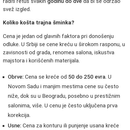
raditi retuš svakih
godinu do dve
da bi se održao
svež izgled.
Koliko košta trajna šminka?
Cena je jedan od glavnih faktora pri donošenju
odluke. U Srbiji se cene kreću u širokom rasponu, u
zavisnosti od grada, renomea salona, iskustva
majstora i korišćenih materijala.
Obrve:
Cena se kreće od
50 do 250 evra
. U
Novom Sadu i manjim mestima cene su često
niže, dok su u Beogradu, posebno u prestižnim
salonima, više. U cenu je često uključena prva
korekcija.
Usne:
Cena za konturu ili punjenje usana kreće