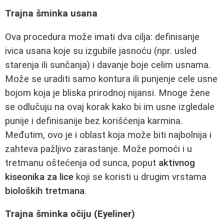
Trajna šminka usana
Ova procedura može imati dva cilja: definisanje
ivica usana koje su izgubile jasnoću (npr. usled
starenja ili sunčanja) i davanje boje celim usnama.
Može se uraditi samo kontura ili punjenje cele usne
bojom koja je bliska prirodnoj nijansi. Mnoge žene
se odlučuju na ovaj korak kako bi im usne izgledale
punije i definisanije bez korišćenja karmina.
Međutim, ovo je i oblast koja može biti najbolnija i
zahteva pažljivo zarastanje. Može pomoći i u
tretmanu oštećenja od sunca, poput
aktivnog
kiseonika za lice
koji se koristi u drugim vrstama
bioloških tretmana
.
Trajna šminka očiju (Eyeliner)