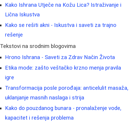
Kako Ishrana Utječe na Kožu Lica? Istraživanje i
Lična Iskustva
Kako se rešiti akni - Iskustva i saveti za trajno
rešenje
Tekstovi na srodnim blogovima
Hrono Ishrana - Saveti za Zdrav Način Života
Etika mode: zašto veštačko krzno menja pravila
igre
Transformacija posle porođaja: anticelulit masaža,
uklanjanje masnih naslaga i strija
Kako do pouzdanog bunara - pronalaženje vode,
kapacitet i rešenja problema