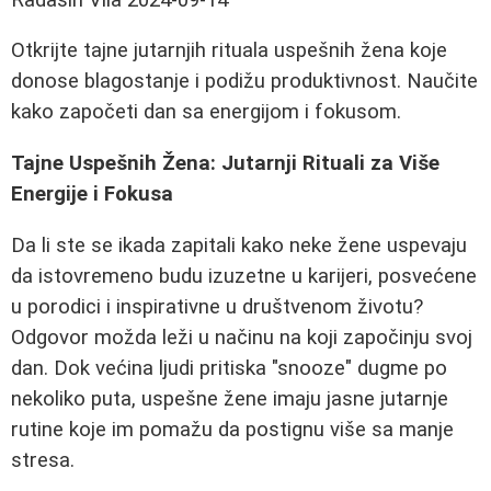
Otkrijte tajne jutarnjih rituala uspešnih žena koje
donose blagostanje i podižu produktivnost. Naučite
kako započeti dan sa energijom i fokusom.
Tajne Uspešnih Žena: Jutarnji Rituali za Više
Energije i Fokusa
Da li ste se ikada zapitali kako neke žene uspevaju
da istovremeno budu izuzetne u karijeri, posvećene
u porodici i inspirativne u društvenom životu?
Odgovor možda leži u načinu na koji započinju svoj
dan. Dok većina ljudi pritiska "snooze" dugme po
nekoliko puta, uspešne žene imaju jasne jutarnje
rutine koje im pomažu da postignu više sa manje
stresa.