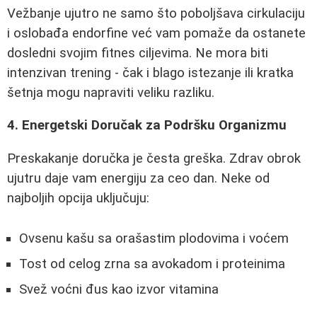
Vežbanje ujutro ne samo što poboljšava cirkulaciju
i oslobađa endorfine već vam pomaže da ostanete
dosledni svojim fitnes ciljevima. Ne mora biti
intenzivan trening - čak i blago istezanje ili kratka
šetnja mogu napraviti veliku razliku.
4. Energetski Doručak za Podršku Organizmu
Preskakanje doručka je česta greška. Zdrav obrok
ujutru daje vam energiju za ceo dan. Neke od
najboljih opcija uključuju:
Ovsenu kašu sa orašastim plodovima i voćem
Tost od celog zrna sa avokadom i proteinima
Svež voćni đus kao izvor vitamina