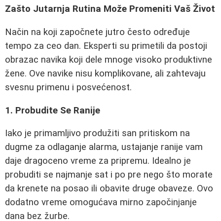
Zašto Jutarnja Rutina Može Promeniti Vaš Život
Način na koji započnete jutro često određuje
tempo za ceo dan. Eksperti su primetili da postoji
obrazac navika koji dele mnoge visoko produktivne
žene. Ove navike nisu komplikovane, ali zahtevaju
svesnu primenu i posvećenost.
1. Probudite Se Ranije
Iako je primamljivo produžiti san pritiskom na
dugme za odlaganje alarma, ustajanje ranije vam
daje dragoceno vreme za pripremu. Idealno je
probuditi se najmanje sat i po pre nego što morate
da krenete na posao ili obavite druge obaveze. Ovo
dodatno vreme omogućava mirno započinjanje
dana bez žurbe.