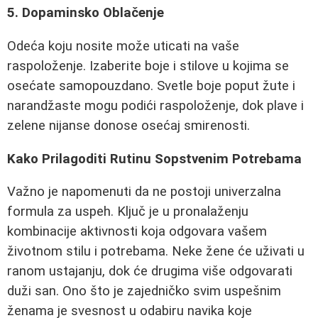
5. Dopaminsko Oblačenje
Odeća koju nosite može uticati na vaše
raspoloženje. Izaberite boje i stilove u kojima se
osećate samopouzdano. Svetle boje poput žute i
narandžaste mogu podići raspoloženje, dok plave i
zelene nijanse donose osećaj smirenosti.
Kako Prilagoditi Rutinu Sopstvenim Potrebama
Važno je napomenuti da ne postoji univerzalna
formula za uspeh. Ključ je u pronalaženju
kombinacije aktivnosti koja odgovara vašem
životnom stilu i potrebama. Neke žene će uživati u
ranom ustajanju, dok će drugima više odgovarati
duži san. Ono što je zajedničko svim uspešnim
ženama je svesnost u odabiru navika koje