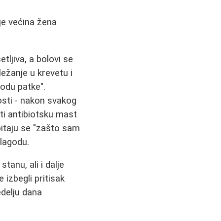
oje većina žena
tljiva, a bolovi se
ležanje u krevetu i
hodu patke".
osti - nakon svakog
ti antibiotsku mast
pitaju se "zašto sam
elagodu.
anu, ali i dalje
 izbegli pritisak
edelju dana