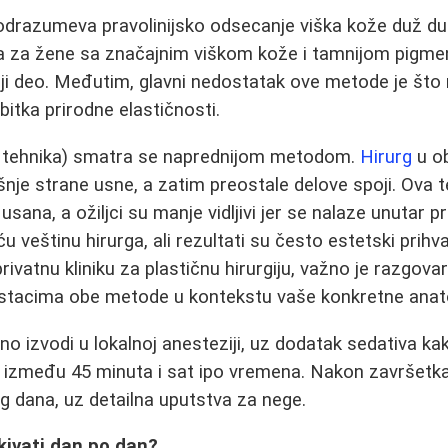
drazumeva pravolinijsko odsecanje viška kože duž du
a za žene sa značajnim viškom kože i tamnijom pigmen
šnji deo. Međutim, glavni nedostatak ove metode je št
ubitka prirodne elastičnosti.
 tehnika) smatra se naprednijom metodom.
Hirurg
u ob
šnje strane usne, a zatim preostale delove spoji. Ova t
u usana, a ožiljci su manje vidljivi jer se nalaze unutar 
eštinu hirurga, ali rezultati su često estetski prihvatlji
rivatnu kliniku za plastičnu hirurgiju, važno je razgova
stacima obe metode u kontekstu vaše konkretne anato
o izvodi u lokalnoj anesteziji, uz dodatak sedativa kak
e između 45 minuta i sat ipo vremena. Nakon završetka,
og dana, uz detailna uputstva za nege.
kivati dan po dan?