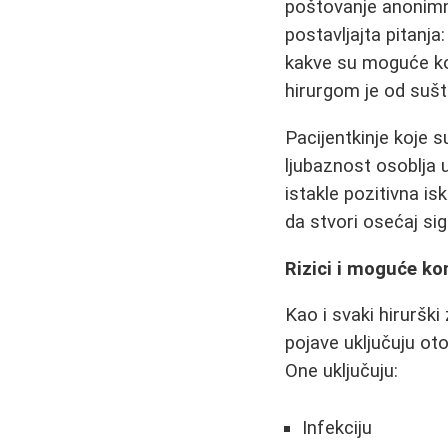
poštovanje anonimnos
postavljajta pitanja
kakve su moguće kom
hirurgom je od sušt
Pacijentkinje koje s
ljubaznost osoblja 
istakle pozitivna i
da stvori osećaj si
Rizici i moguće ko
Kao i svaki hirurški
pojave uključuju oto
One uključuju:
Infekciju