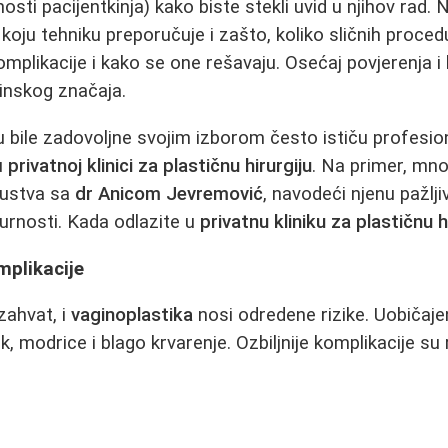
ti pacijentkinja) kako biste stekli uvid u njihov rad. 
: koju tehniku preporučuje i zašto, koliko sličnih proced
plikacije i kako se one rešavaju. Osećaj povjerenja 
inskog značaja.
u bile zadovoljne svojim izborom često ističu profesiona
u
privatnoj klinici za plastičnu hirurgiju
. Na primer, mn
skustva sa
dr Anicom Jevremović
, navodeći njenu pažlj
gurnosti. Kada odlazite u
privatnu kliniku za plastičnu h
mplikacije
 zahvat, i
vaginoplastika
nosi odredene rizike. Uobičaj
k, modrice i blago krvarenje. Ozbiljnije komplikacije su