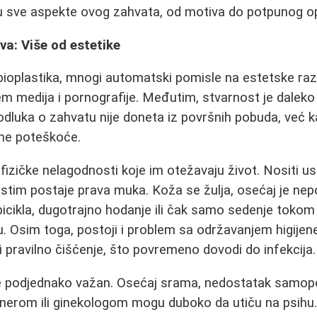
 u sve aspekte ovog zahvata, od motiva do potpunog o
a: Više od estetike
ioplastika, mnogi automatski pomisle na estetske raz
 medija i pornografije. Međutim, stvarnost je daleko sl
, odluka o zahvatu nije doneta iz površnih pobuda, već
ne poteškoće.
fizičke nelagodnosti koje im otežavaju život. Nositi u
kostim postaje prava muka. Koža se žulja, osećaj je nepo
bicikla, dugotrajno hodanje ili čak samo sedenje tok
ciju. Osim toga, postoji i problem sa održavanjem higije
pravilno čišćenje, što povremeno dovodi do infekcija.
je podjednako važan. Osećaj srama, nedostatak samopo
rtnerom ili ginekologom mogu duboko da utiču na psih