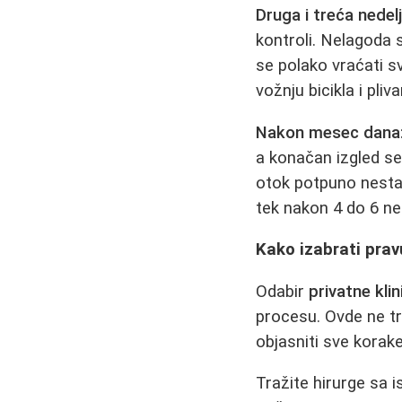
Druga i treća nedelj
kontroli. Nelagoda s
se polako vraćati sv
vožnju bicikla i pliva
Nakon mesec dana
a konačan izgled se
otok potpuno nestati
tek nakon 4 do 6 nede
Kako izabrati pravu
Odabir
privatne klin
procesu. Ovde ne tr
objasniti sve korake
Tražite hirurge sa 