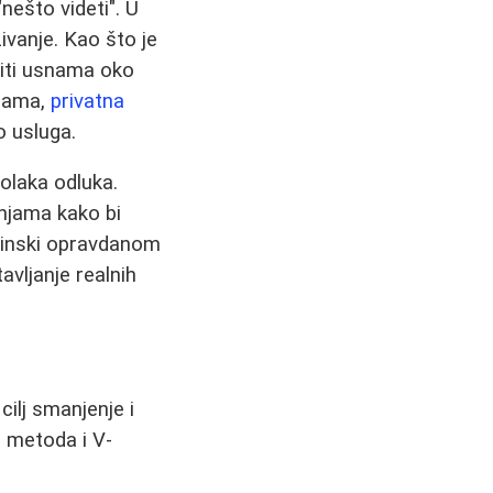
nešto videti". U
vanje. Kao što je
liti usnama oko
ijama,
privatna
o usluga.
olaka odluka.
injama kako bi
dicinski opravdanom
avljanje realnih
cilj smanjenje i
) metoda i V-