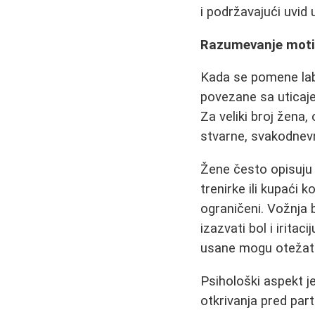
i podržavajući uvid
Razumevanje motiv
Kada se pomene lab
povezane sa uticajem
Za veliki broj žena
stvarne, svakodnev
Žene često opisuju 
trenirke ili kupaći 
ograničeni. Vožnja 
izazvati bol i irita
usane mogu otežati 
Psihološki aspekt 
otkrivanja pred pa