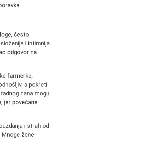
poravka.
loge, često
oženija i intimnija.
 kao odgovor na
ske farmerke,
dnošljiv, a pokreti
om radnog dana mogu
ne, jer povećane
uzdanja i strah od
u. Mnoge žene