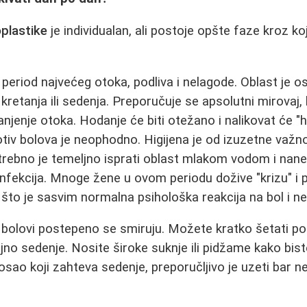
plastike
je individualan, ali postoje opšte faze kroz k
period najvećeg otoka, podliva i nelagode. Oblast je ose
 kretanja ili sedenja. Preporučuje se apsolutni mirovaj, 
anjenje otoka. Hodanje će biti otežano i nalikovat će "
tiv bolova je neophodno. Higijena je od izuzetne važn
trebno je temeljno isprati oblast mlakom vodom i nane
 infekcija. Mnoge žene u ovom periodu dožive "krizu" i 
, što je sasvim normalna psihološka reakcija na bol i n
 bolovi postepeno se smiruju. Možete kratko šetati po st
no sedenje. Nosite široke suknje ili pidžame kako biste
osao koji zahteva sedenje, preporučljivo je uzeti bar n