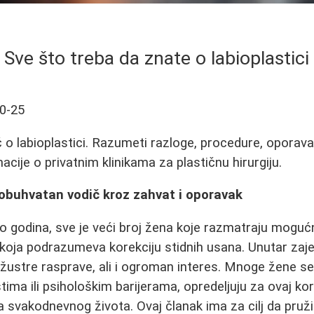
Sve što treba da znate o labioplastici
0-25
o labioplastici. Razumeti razloge, procedure, oporava
macije o privatnim klinikama za plastičnu hirurgiju.
eobuhvatan vodič kroz zahvat i oporavak
ko godina, sve je veći broj žena koje razmatraju mogućn
koja podrazumeva korekciju stidnih usana. Unutar zaje
žustre rasprave, ali i ogroman interes. Mnoge žene s
ima ili psihološkim barijerama, opredeljuju za ovaj kora
a svakodnevnog života. Ovaj članak ima za cilj da pruži