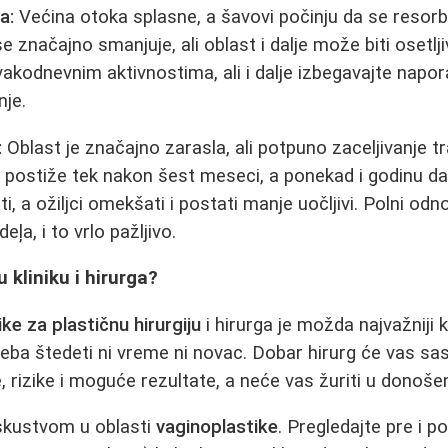
a:
Većina otoka splasne, a šavovi počinju da se resorbuj
e značajno smanjuje, ali oblast i dalje može biti osetl
akodnevnim aktivnostima, ali i dalje izbegavajte napora
nje.
:
Oblast je značajno zarasla, ali potpuno zaceljivanje tr
 postiže tek nakon šest meseci, a ponekad i godinu da
, a ožiljci omekšati i postati manje uočljivi. Polni od
ļa, i to vrlo pažljivo.
 kliniku i hirurga?
ike za plastičnu hirurgiju
i hirurga je možda najvažniji
eba štedeti ni vreme ni novac. Dobar hirurg će vas sasl
, rizike i moguće rezultate, a neće vas žuriti u donoše
iskustvom u oblasti
vaginoplastike
. Pregledajte pre i p