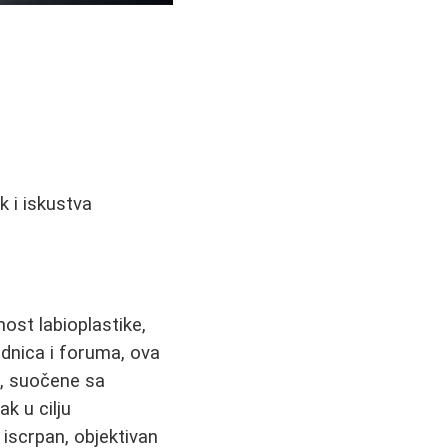
k i iskustva
ost labioplastike,
dnica i foruma, ova
e, suočene sa
k u cilju
 iscrpan, objektivan