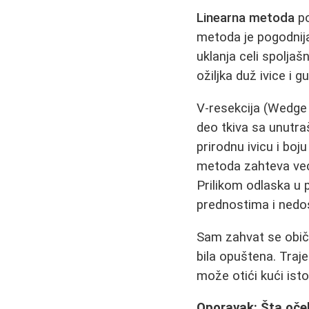
Linearna metoda
po
metoda je pogodnij
uklanja celi spolja
ožiljka duž ivice i g
V-resekcija (Wedge
deo tkiva sa unutra
prirodnu ivicu i boj
metoda zahteva veću v
Prilikom odlaska u p
prednostima i nedo
Sam zahvat se običn
bila opuštena. Traj
može otići kući ist
Oporavak: Šta oče