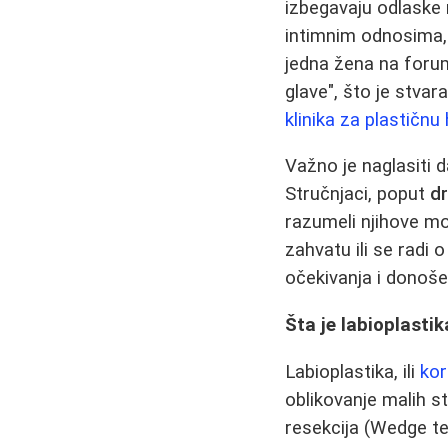
izbegavaju odlaske n
intimnim odnosima, 
jedna žena na forum
glave", što je stva
klinika za plastičnu 
Važno je naglasiti 
Stručnjaci, poput
d
razumeli njihove mot
zahvatu ili se radi
očekivanja i donošen
Šta je labioplastik
Labioplastika, ili
kor
oblikovanje malih st
resekcija (Wedge te