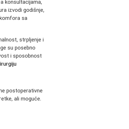
Na konsultacijama,
ura izvodi godišnje,
i komfora sa
lnost, strpljenje i
oge su posebno
ivost i sposobnost
irurgiju
ene postoperativne
 retke, ali moguće.