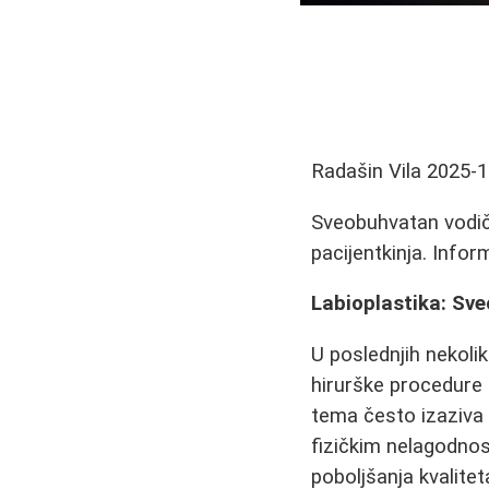
Radašin Vila
2025-1
Sveobuhvatan vodič 
pacijentkinja. Infor
Labioplastika: Sv
U poslednjih nekoli
hirurške procedure 
tema često izaziva 
fizičkim nelagodnost
poboljšanja kvalitet