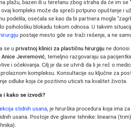
a plažu, bazen ili u teretanu zbog straha da će im se "
ovaj kompleks može da spreči potpuno opuštanje i uži
u podelila, osećala se kao da bi partnera mogla "zagr
ralo psihološku blokadu tokom odnosa. U takvim situac
hirurgiju
postaje mesto gde se traži rešenje, a ne sam
da se u
privatnoj klinici za plastičnu hirurgiju
ne donosi 
r Anice Jevremović
, temeljno razgovaraju sa pacijentk
ive i očekivanja. Cilj je da se utvrdi da li je reč o me
 o prolaznom kompleksu. Konsultacije su ključne za post
je odluke koja će pozitivno uticati na kvalitet života.
a i kako se izvodi?
ekcija stidnih usana
, je hirurška procedura koja ima za 
idnih usana. Postoje dve glavne tehnike: linearna (trim
hnika).