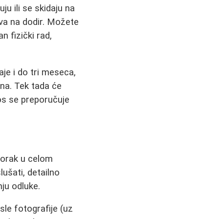
u ili se skidaju na
jiva na dodir. Možete
n fizički rad,
aje i do tri meseca,
na. Tek tada će
nos se preporučuje
 korak u celom
ušati, detailno
nju odluke.
osle fotografije (uz