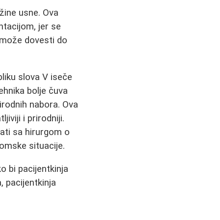
žine usne. Ova
tacijom, jer se
o može dovesti do
liku slova V iseče
ehnika bolje čuva
prirodnih nabora. Ova
viji i prirodniji.
rati sa hirurgom o
mske situacije.
o bi pacijentkinja
 pacijentkinja