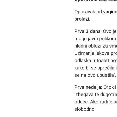
Oporavak od
vagino
prolazi.
Prva 3 dana:
Ovo je 
mogu javiti prilikom
hladni oblozi za sm
Uzimanje lekova pro
odlaska u toalet po
kako bi se sprečila
se na ovo upustila"
Prva nedelja:
Otok i
izbegavajte dugotraj
odeće. Ako radite p
slobodno.