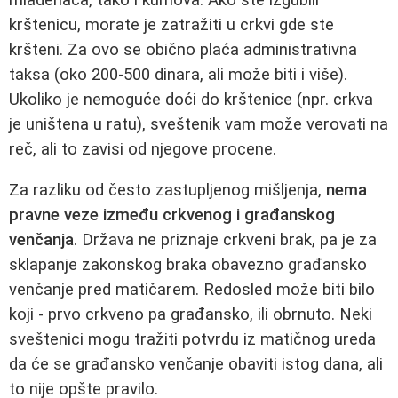
krštenicu, morate je zatražiti u crkvi gde ste
kršteni. Za ovo se obično plaća administrativna
taksa (oko 200-500 dinara, ali može biti i više).
Ukoliko je nemoguće doći do krštenice (npr. crkva
je uništena u ratu), sveštenik vam može verovati na
reč, ali to zavisi od njegove procene.
Za razliku od često zastupljenog mišljenja,
nema
pravne veze između crkvenog i građanskog
venčanja
. Država ne priznaje crkveni brak, pa je za
sklapanje zakonskog braka obavezno građansko
venčanje pred matičarem. Redosled može biti bilo
koji - prvo crkveno pa građansko, ili obrnuto. Neki
sveštenici mogu tražiti potvrdu iz matičnog ureda
da će se građansko venčanje obaviti istog dana, ali
to nije opšte pravilo.