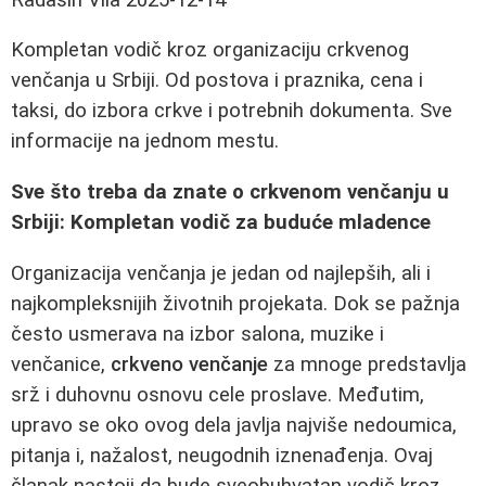
Kompletan vodič kroz organizaciju crkvenog
venčanja u Srbiji. Od postova i praznika, cena i
taksi, do izbora crkve i potrebnih dokumenta. Sve
informacije na jednom mestu.
Sve što treba da znate o crkvenom venčanju u
Srbiji: Kompletan vodič za buduće mladence
Organizacija venčanja je jedan od najlepših, ali i
najkompleksnijih životnih projekata. Dok se pažnja
često usmerava na izbor salona, muzike i
venčanice,
crkveno venčanje
za mnoge predstavlja
srž i duhovnu osnovu cele proslave. Međutim,
upravo se oko ovog dela javlja najviše nedoumica,
pitanja i, nažalost, neugodnih iznenađenja. Ovaj
članak nastoji da bude sveobuhvatan vodič kroz