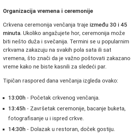
Organizacija vremena i ceremonije
Crkvena ceremonija venčanja traje
između 30 i 45
minuta
. Ukoliko angažujete hor, ceremonija može
biti nešto duža i svečanija. Termini se u popularnim
crkvama zakazuju na svakih pola sata ili sat
vremena, što znači da je važno poštovati zakazano
vreme kako ne biste kasnili za sledeći par.
Tipičan raspored dana venčanja izgleda ovako:
13:00h
- Početak crkvenog venčanja.
13:45h
- Završetak ceremonije, bacanje buketa,
fotografisanje u i ispred crkve.
14:30h
- Dolazak u restoran, doček gostiju.