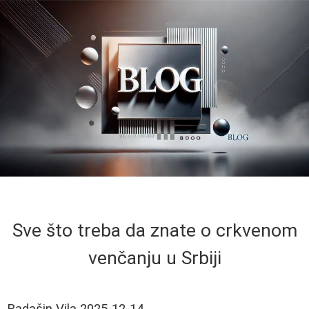
Sve što treba da znate o crkvenom
venčanju u Srbiji
Radašin Vila
2025-12-14