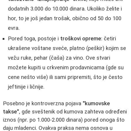
dodatnih 3.000 do 10.000 dinara. Ukoliko želite i
hor, to je još jedan trošak, obično od 50 do 100
evra.
Pored toga, postoje i
troškovi opreme
: četiri
ukrašene voštane sveće, platno (peškir) kojim se
vežu ruke, pehar (čaša) za vino. Ove stvari
možete kupiti u crkvenim prodavnicama (gde su
cene nešto više) ili sami pripremiti, što je često
jeftinije i ličnije.
Posebno je kontroverzna pojava
"kumovske
takse"
, gde sveštenik od kumova zahteva određeni
iznos (npr. po 1.000-2.000 dinara) pored onoga što
daju mladenci. Ovakva praksa nema osnova u