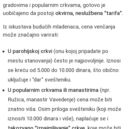
gradovima i popularnim crkvama, gotovo je
uobičajeno da postoji
okvirna, neslužbena "tarifa"
.
Iz iskustava budućih mladenaca, cena venčanja
može značajno varirati:
U parohijskoj crkvi
(onu kojoj pripadate po
mestu stanovanja) često je najpovoljnije. Iznosi
se kreću od 5.000 do 10.000 dinara, što obično
uključuje i "dar" svešteniku.
U popularnim crkvama ili manastirima
(npr.
Ružica, manastir Vavedenje) cena može biti
znatno viša. Osim priloga svešteniku (koji može
iznositi 10.000 dinara i više), naplaćuje se i
takozvano "iznajmljivanje" crkve
, koje može biti