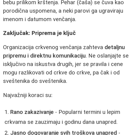
bebu prilikom krštenja. Pehar (čaša) se čuva kao
porodična uspomena, a neki parovi ga ugraviraju
imenom i datumom venčanja.
Zaključak: Priprema je ključ
Organizacija crkvenog venčanja zahteva
detaljnu
pripremu i direktnu komunikaciju
. Ne oslanjajte se
isključivo na iskustva drugih, jer se pravila i cene
mogu razlikovati od crkve do crkve, pa čak i od
sveštenika do sveštenika.
Najvažniji koraci su:
Rano zakazivanje
- Popularni termini u lepim
crkvama se zauzimaju i godinu dana unapred.
Jasno dogovaranje svih troškova unapred
-