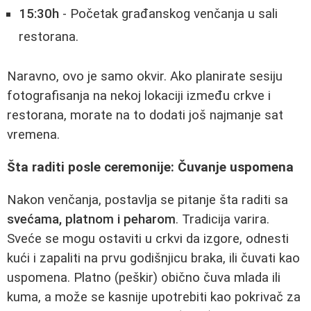
15:30h
- Početak građanskog venčanja u sali
restorana.
Naravno, ovo je samo okvir. Ako planirate sesiju
fotografisanja na nekoj lokaciji između crkve i
restorana, morate na to dodati još najmanje sat
vremena.
Šta raditi posle ceremonije: Čuvanje uspomena
Nakon venčanja, postavlja se pitanje šta raditi sa
svećama, platnom i peharom
. Tradicija varira.
Sveće se mogu ostaviti u crkvi da izgore, odnesti
kući i zapaliti na prvu godišnjicu braka, ili čuvati kao
uspomena. Platno (peškir) obično čuva mlada ili
kuma, a može se kasnije upotrebiti kao pokrivač za