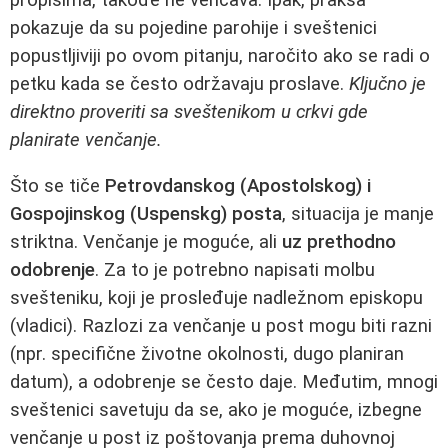
pokazuje da su pojedine parohije i sveštenici
popustljiviji po ovom pitanju, naročito ako se radi o
petku kada se često održavaju proslave.
Ključno je
direktno proveriti sa sveštenikom u crkvi gde
planirate venčanje.
Što se tiče
Petrovdanskog (Apostolskog) i
Gospojinskog (Uspenskg) posta
, situacija je manje
striktna. Venčanje je moguće, ali
uz prethodno
odobrenje
. Za to je potrebno napisati molbu
svešteniku, koji je prosleđuje nadležnom episkopu
(vladici). Razlozi za venčanje u post mogu biti razni
(npr. specifične životne okolnosti, dugo planiran
datum), a odobrenje se često daje. Međutim, mnogi
sveštenici savetuju da se, ako je moguće, izbegne
venčanje u post iz poštovanja prema duhovnoj