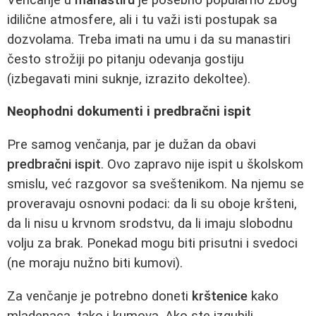
idilične atmosfere, ali i tu važi isti postupak sa
dozvolama. Treba imati na umu i da su manastiri
često strožiji po pitanju odevanja gostiju
(izbegavati mini suknje, izrazito dekoltee).
Neophodni dokumenti i predbračni ispit
Pre samog venčanja, par je dužan da obavi
predbračni ispit
. Ovo zapravo nije ispit u školskom
smislu, već razgovor sa sveštenikom. Na njemu se
proveravaju osnovni podaci: da li su oboje kršteni,
da li nisu u krvnom srodstvu, da li imaju slobodnu
volju za brak. Ponekad mogu biti prisutni i svedoci
(ne moraju nužno biti kumovi).
Za venčanje je potrebno doneti
krštenice
kako
mladenaca, tako i kumova. Ako ste izgubili