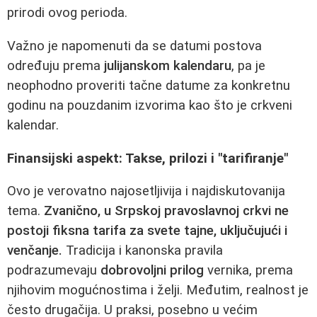
prirodi ovog perioda.
Važno je napomenuti da se datumi postova
određuju prema
julijanskom kalendaru
, pa je
neophodno proveriti tačne datume za konkretnu
godinu na pouzdanim izvorima kao što je crkveni
kalendar.
Finansijski aspekt: Takse, prilozi i "tarifiranje"
Ovo je verovatno najosetljivija i najdiskutovanija
tema.
Zvanično, u Srpskoj pravoslavnoj crkvi ne
postoji fiksna tarifa za svete tajne, uključujući i
venčanje.
Tradicija i kanonska pravila
podrazumevaju
dobrovoljni prilog
vernika, prema
njihovim mogućnostima i želji. Međutim, realnost je
često drugačija. U praksi, posebno u većim