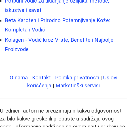
Potpuni vodič za uklanjanje ožiljaka: metode,
iskustva i saveti
Beta Karoten i Prirodno Potamnjivanje Kože:
Kompletan Vodič
Kolagen - Vodič kroz Vrste, Benefite i Najbolje
Proizvode
O nama
|
Kontakt
|
Politika privatnosti
|
Uslovi
korišćenja
|
Marketinški servisi
Urednici i autori ne preuzimaju nikakvu odgovornost
za bilo kakve greške ili propuste u sadržaju ovog
sajta. Informacije sadržane na ovom sajtu pružaju se