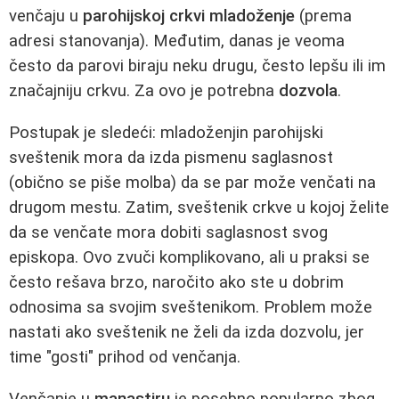
venčaju u
parohijskoj crkvi mladoženje
(prema
adresi stanovanja). Međutim, danas je veoma
često da parovi biraju neku drugu, često lepšu ili im
značajniju crkvu. Za ovo je potrebna
dozvola
.
Postupak je sledeći: mladoženjin parohijski
sveštenik mora da izda pismenu saglasnost
(obično se piše molba) da se par može venčati na
drugom mestu. Zatim, sveštenik crkve u kojoj želite
da se venčate mora dobiti saglasnost svog
episkopa. Ovo zvuči komplikovano, ali u praksi se
često rešava brzo, naročito ako ste u dobrim
odnosima sa svojim sveštenikom. Problem može
nastati ako sveštenik ne želi da izda dozvolu, jer
time "gosti" prihod od venčanja.
Venčanje u
manastiru
je posebno popularno zbog