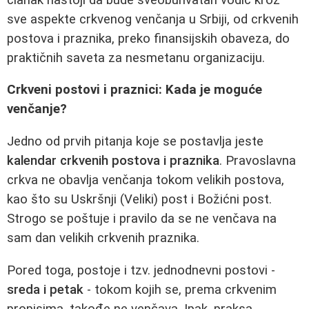
sve aspekte crkvenog venčanja u Srbiji, od crkvenih
postova i praznika, preko finansijskih obaveza, do
praktičnih saveta za nesmetanu organizaciju.
Crkveni postovi i praznici: Kada je moguće
venčanje?
Jedno od prvih pitanja koje se postavlja jeste
kalendar crkvenih postova i praznika
. Pravoslavna
crkva ne obavlja venčanja tokom velikih postova,
kao što su Uskršnji (Veliki) post i Božićni post.
Strogo se poštuje i pravilo da se ne venčava na
sam dan velikih crkvenih praznika.
Pored toga, postoje i tzv. jednodnevni postovi -
sreda i petak
- tokom kojih se, prema crkvenim
propisima, takođe ne venčava. Ipak, praksa