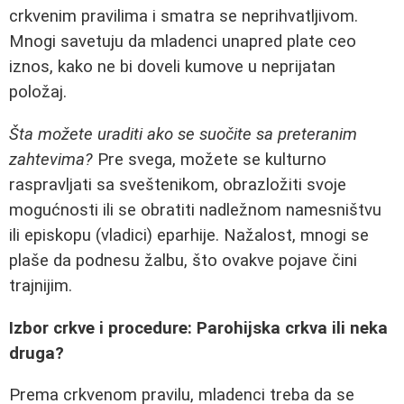
crkvenim pravilima i smatra se neprihvatljivom.
Mnogi savetuju da mladenci unapred plate ceo
iznos, kako ne bi doveli kumove u neprijatan
položaj.
Šta možete uraditi ako se suočite sa preteranim
zahtevima?
Pre svega, možete se kulturno
raspravljati sa sveštenikom, obrazložiti svoje
mogućnosti ili se obratiti nadležnom namesništvu
ili episkopu (vladici) eparhije. Nažalost, mnogi se
plaše da podnesu žalbu, što ovakve pojave čini
trajnijim.
Izbor crkve i procedure: Parohijska crkva ili neka
druga?
Prema crkvenom pravilu, mladenci treba da se