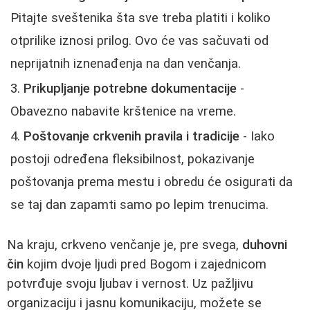
Pitajte sveštenika šta sve treba platiti i koliko
otprilike iznosi prilog. Ovo će vas sačuvati od
neprijatnih iznenađenja na dan venčanja.
Prikupljanje potrebne dokumentacije
-
Obavezno nabavite krštenice na vreme.
Poštovanje crkvenih pravila i tradicije
- Iako
postoji određena fleksibilnost, pokazivanje
poštovanja prema mestu i obredu će osigurati da
se taj dan zapamti samo po lepim trenucima.
Na kraju, crkveno venčanje je, pre svega,
duhovni
čin
kojim dvoje ljudi pred Bogom i zajednicom
potvrđuje svoju ljubav i vernost. Uz pažljivu
organizaciju i jasnu komunikaciju, možete se