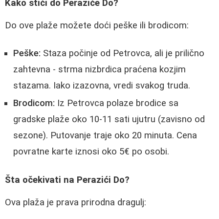
Kako stići do Peraziće Do?
Do ove plaže možete doći peške ili brodicom:
Peške:
Staza počinje od Petrovca, ali je prilično
zahtevna - strma nizbrdica praćena kozjim
stazama. Iako izazovna, vredi svakog truda.
Brodicom:
Iz Petrovca polaze brodice sa
gradske plaže oko 10-11 sati ujutru (zavisno od
sezone). Putovanje traje oko 20 minuta. Cena
povratne karte iznosi oko 5€ po osobi.
Šta očekivati na Perazići Do?
Ova plaža je prava prirodna dragulj: