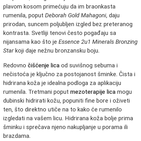
plavom kosom primećuju da im braonkasta
rumenila, poput
Deborah Gold Mahagoni
, daju
prirodan, suncem poljubljen izgled bez preteranog
kontrasta. Svetliji tenovi često pogađaju sa
nijansama kao što je
Essence 2u1 Minerals Bronzing
Star
koji daje nežnu bronzansku boju.
Redovno
čišćenje lica
od suvišnog sebuma i
nečistoća je ključno za postojanost šminke. Čista i
hidrirana koža je idealna podloga za aplikaciju
rumenila. Tretmani poput
mezoterapije lica
mogu
dubinski hidrirati kožu, popuniti fine bore i oživeti
ten, što direktno utiče na to kako će rumenilo
izgledati na vašem licu. Hidrirana koža bolje prima
šminku i sprečava njeno nakupljanje u porama ili
brazdama.