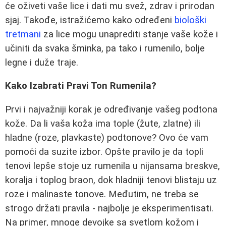
će oživeti vaše lice i dati mu svež, zdrav i prirodan
sjaj. Takođe, istražićemo kako određeni
biološki
tretmani
za lice mogu unaprediti stanje vaše kože i
učiniti da svaka šminka, pa tako i rumenilo, bolje
legne i duže traje.
Kako Izabrati Pravi Ton Rumenila?
Prvi i najvažniji korak je određivanje vašeg podtona
kože. Da li vaša koža ima tople (žute, zlatne) ili
hladne (roze, plavkaste) podtonove? Ovo će vam
pomoći da suzite izbor. Opšte pravilo je da topli
tenovi lepše stoje uz rumenila u nijansama breskve,
koralja i toplog braon, dok hladniji tenovi blistaju uz
roze i malinaste tonove. Međutim, ne treba se
strogo držati pravila - najbolje je eksperimentisati.
Na primer, mnoge devojke sa svetlom kožom i