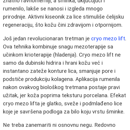
znatno ravnomerniji, a šminka, uključujući i
rumenilo, lakše se nanosi i izgleda mnogo
prirodnije. Aktivni kiseonik za lice stimuliše ćelijsku
regeneraciju, što kožu čini zdravijom i otpornijom.
Još jedan revolucionaran tretman je
cryo mezo lift
.
Ova tehnika kombinuje snagu mezoterapije sa
učinkom krioterapije (hladenja). Cryo mezo lift ne
samo da dubinski hidrira i hrani kožu već i
instantano zateže konture lica, smanjuje pore i
podstiče produkciju kolagena. Aplikacija rumenila
nakon ovakvog biološkog tretmana postaje pravi
užitak, jer koža poprima teksturu porcelana. Efekat
cryo mezo lifta je glatko, sveže i podmlađeno lice
koje je savršena podloga za bilo koju vrstu šminke.
Ne treba zanemariti ni osnovnu negu. Redovno