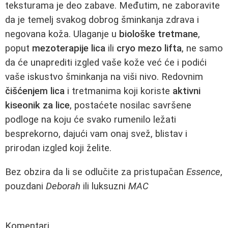
teksturama je deo zabave. Međutim, ne zaboravite
da je temelj svakog dobrog šminkanja zdrava i
negovana koža. Ulaganje u
biološke tretmane
,
poput
mezoterapije lica
ili
cryo mezo lifta
, ne samo
da će unaprediti izgled vaše kože već će i podići
vaše iskustvo šminkanja na viši nivo. Redovnim
čišćenjem lica
i tretmanima koji koriste
aktivni
kiseonik za lice
, postaćete nosilac savršene
podloge na koju će svako rumenilo ležati
besprekorno, dajući vam onaj svež, blistav i
prirodan izgled koji želite.
Bez obzira da li se odlučite za pristupačan
Essence
,
pouzdani
Deborah
ili luksuzni
MAC
Komentari