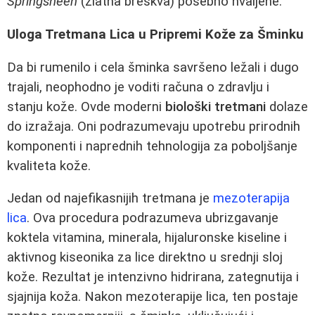
Springsheen
(zlatna breskva) posebno hvaljene.
Uloga Tretmana Lica u Pripremi Kože za Šminku
Da bi rumenilo i cela šminka savršeno ležali i dugo
trajali, neophodno je voditi računa o zdravlju i
stanju kože. Ovde moderni
biološki tretmani
dolaze
do izražaja. Oni podrazumevaju upotrebu prirodnih
komponenti i naprednih tehnologija za poboljšanje
kvaliteta kože.
Jedan od najefikasnijih tretmana je
mezoterapija
lica
. Ova procedura podrazumeva ubrizgavanje
koktela vitamina, minerala, hijaluronske kiseline i
aktivnog kiseonika za lice direktno u srednji sloj
kože. Rezultat je intenzivno hidrirana, zategnutija i
sjajnija koža. Nakon mezoterapije lica, ten postaje