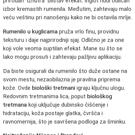
prirodan "iznutra" blistav efekat. Inglot nudi odličan
izbor kremastih rumenila. Međutim, zahtevaju malo
veću veštinu pri nanošenju kako ne bi ostavila mrlje.
Rumenilo u kuglicama
pruža vrlo finu, providnu
teksturu i daje najprirodniji sjaj. Odlično je za one
koji vole veoma suptilan efekat. Mane su što se
lako mogu prosuti i zahtevaju pažljivu aplikaciju.
Da biste osigurali da rumenilo što duže ostane na
svom mestu, nezaobilazna je pravilna priprema
kože. Ovde
biološki tretmani
igraju ključnu ulogu.
Redovnim tretmanima lica, poput
biološkog
tretmana
koji uključuje dubinsko čišćenje i
hidrataciju, koža postaje glatka, čvršća i
ravnomernija, što je savršena podloga za šminku.