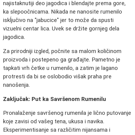
najistaknutiji deo jagodica i blendajte prema gore,
ka slepoočnicama. Nikada ne nanosite rumenilo
iskĺjučivo na "jabucice" jer to može da spusti
vizuelni centar lica. Uvek se držite gornjeg dela
jagodica.
Za prirodniji izgled, počnite sa malom količinom
proizvoda i postepeno ga građajte. Pametno je
tapkati vrh četke u rumenilo, a zatim je lagano
protresti da bi se oslobodio višak praha pre
nanošenja.
Zaključak: Put ka Savršenom Rumenilu
Pronalaženje savršenog rumenila je lično putovanje
koje zavisi od vašeg tena, ukusa i navika.
Eksperimentisanje sa različitim nijansama i