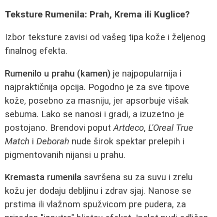
Teksture Rumenila: Prah, Krema ili Kuglice?
Izbor teksture zavisi od vašeg tipa kože i željenog
finalnog efekta.
Rumenilo u prahu (kamen)
je najpopularnija i
najpraktičnija opcija. Pogodno je za sve tipove
kože, posebno za masniju, jer apsorbuje višak
sebuma. Lako se nanosi i gradi, a izuzetno je
postojano. Brendovi poput
Artdeco
,
L'Oreal True
Match
i
Deborah
nude širok spektar prelepih i
pigmentovanih nijansi u prahu.
Kremasta rumenila
savršena su za suvu i zrelu
kožu jer dodaju debljinu i zdrav sjaj. Nanose se
prstima ili vlažnom spužvicom pre pudera, za