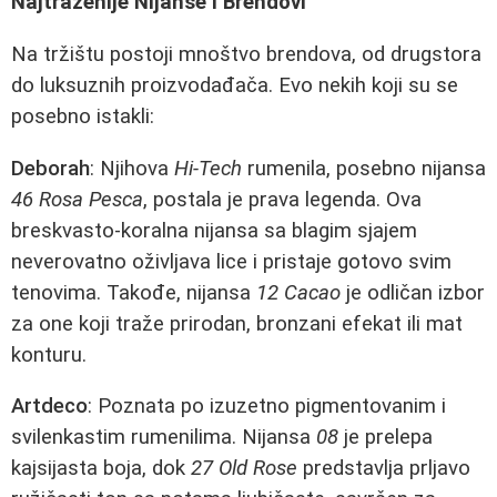
Najtraženije Nijanse i Brendovi
Na tržištu postoji mnoštvo brendova, od drugstora
do luksuznih proizvodađača. Evo nekih koji su se
posebno istakli:
Deborah
: Njihova
Hi-Tech
rumenila, posebno nijansa
46 Rosa Pesca
, postala je prava legenda. Ova
breskvasto-koralna nijansa sa blagim sjajem
neverovatno oživljava lice i pristaje gotovo svim
tenovima. Takođe, nijansa
12 Cacao
je odličan izbor
za one koji traže prirodan, bronzani efekat ili mat
konturu.
Artdeco
: Poznata po izuzetno pigmentovanim i
svilenkastim rumenilima. Nijansa
08
je prelepa
kajsijasta boja, dok
27 Old Rose
predstavlja prljavo