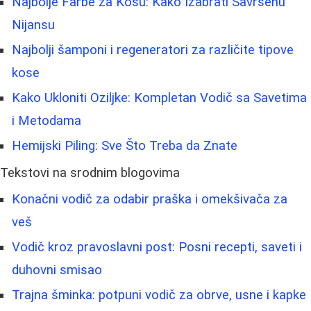
Najbolje Farbe za Kosu: Kako Izabrati Savršenu
Nijansu
Najbolji šamponi i regeneratori za različite tipove
kose
Kako Ukloniti Oziljke: Kompletan Vodič sa Savetima
i Metodama
Hemijski Piling: Sve Što Treba da Znate
Tekstovi na srodnim blogovima
Konačni vodič za odabir praška i omekšivača za
veš
Vodič kroz pravoslavni post: Posni recepti, saveti i
duhovni smisao
Trajna šminka: potpuni vodič za obrve, usne i kapke