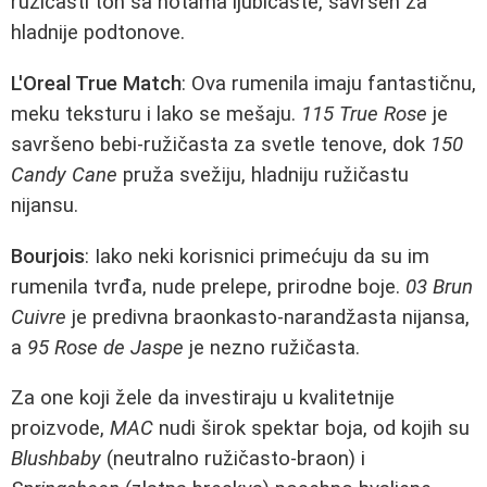
ružičasti ton sa notama ljubičaste, savršen za
hladnije podtonove.
L'Oreal True Match
: Ova rumenila imaju fantastičnu,
meku teksturu i lako se mešaju.
115 True Rose
je
savršeno bebi-ružičasta za svetle tenove, dok
150
Candy Cane
pruža svežiju, hladniju ružičastu
nijansu.
Bourjois
: Iako neki korisnici primećuju da su im
rumenila tvrđa, nude prelepe, prirodne boje.
03 Brun
Cuivre
je predivna braonkasto-narandžasta nijansa,
a
95 Rose de Jaspe
je nezno ružičasta.
Za one koji žele da investiraju u kvalitetnije
proizvode,
MAC
nudi širok spektar boja, od kojih su
Blushbaby
(neutralno ružičasto-braon) i