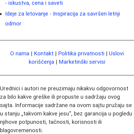
- iskustva, cena i saveti
Ideje za letovanje - Inspiracija za savršen letnji
odmor
O nama
|
Kontakt
|
Politika privatnosti
|
Uslovi
korišćenja
|
Marketinški servisi
Urednici i autori ne preuzimaju nikakvu odgovornost
za bilo kakve greške ili propuste u sadržaju ovog
sajta. Informacije sadržane na ovom sajtu pružaju se
u stanju „takvom kakve jesu“, bez garancija u pogledu
njihove potpunosti, tačnosti, korisnosti ili
blagovremenosti.