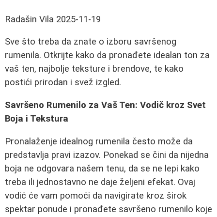
Radašin Vila
2025-11-19
Sve što treba da znate o izboru savršenog
rumenila. Otkrijte kako da pronađete idealan ton za
vaš ten, najbolje teksture i brendove, te kako
postići prirodan i svež izgled.
Savršeno Rumenilo za Vaš Ten: Vodič kroz Svet
Boja i Tekstura
Pronalaženje idealnog rumenila često može da
predstavlja pravi izazov. Ponekad se čini da nijedna
boja ne odgovara našem tenu, da se ne lepi kako
treba ili jednostavno ne daje željeni efekat. Ovaj
vodić će vam pomoći da navigirate kroz širok
spektar ponude i pronađete savršeno rumenilo koje