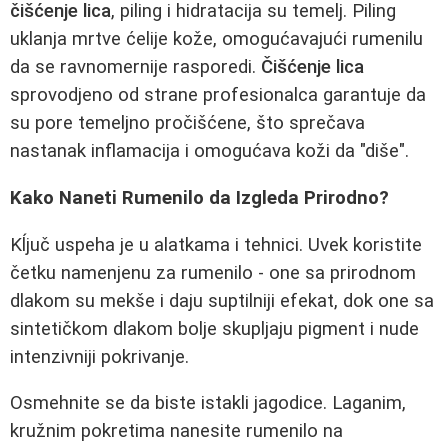
čišćenje lica
, piling i hidratacija su temelj. Piling
uklanja mrtve ćelije kože, omogućavajući rumenilu
da se ravnomernije rasporedi.
Čišćenje lica
sprovodjeno od strane profesionalca garantuje da
su pore temeljno pročišćene, što sprečava
nastanak inflamacija i omogućava koži da "diše".
Kako Naneti Rumenilo da Izgleda Prirodno?
Kĺjuč uspeha je u alatkama i tehnici. Uvek koristite
četku namenjenu za rumenilo - one sa prirodnom
dlakom su mekše i daju suptilniji efekat, dok one sa
sintetičkom dlakom bolje skupljaju pigment i nude
intenzivniji pokrivanje.
Osmehnite se da biste istakli jagodice. Laganim,
kružnim pokretima nanesite rumenilo na