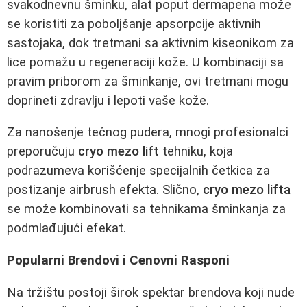
svakodnevnu šminku, alat poput dermapena može
se koristiti za poboljšanje apsorpcije aktivnih
sastojaka, dok tretmani sa aktivnim kiseonikom za
lice pomažu u regeneraciji kože. U kombinaciji sa
pravim priborom za šminkanje, ovi tretmani mogu
doprineti zdravlju i lepoti vaše kože.
Za nanošenje tečnog pudera, mnogi profesionalci
preporučuju
cryo mezo lift
tehniku, koja
podrazumeva korišćenje specijalnih četkica za
postizanje airbrush efekta. Slično,
cryo mezo lifta
se može kombinovati sa tehnikama šminkanja za
podmlađujući efekat.
Popularni Brendovi i Cenovni Rasponi
Na tržištu postoji širok spektar brendova koji nude