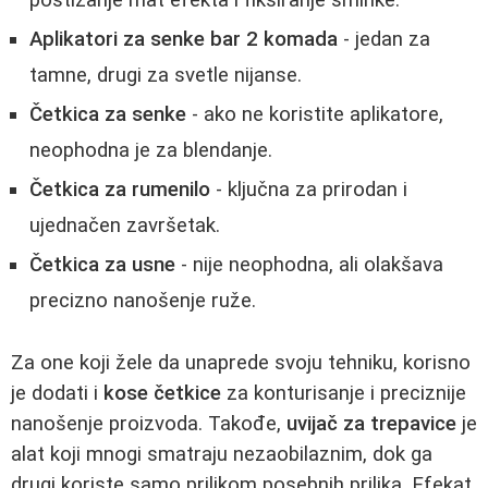
Aplikatori za senke bar 2 komada
- jedan za
tamne, drugi za svetle nijanse.
Četkica za senke
- ako ne koristite aplikatore,
neophodna je za blendanje.
Četkica za rumenilo
- ključna za prirodan i
ujednačen završetak.
Četkica za usne
- nije neophodna, ali olakšava
precizno nanošenje ruže.
Za one koji žele da unaprede svoju tehniku, korisno
je dodati i
kose četkice
za konturisanje i preciznije
nanošenje proizvoda. Takođe,
uvijač za trepavice
je
alat koji mnogi smatraju nezaobilaznim, dok ga
drugi koriste samo prilikom posebnih prilika. Efekat