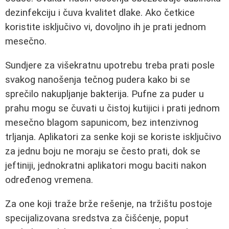
dezinfekciju i čuva kvalitet dlake. Ako četkice
koristite isključivo vi, dovoljno ih je prati jednom
mesečno.
Sundjere za višekratnu upotrebu treba prati posle
svakog nanošenja tečnog pudera kako bi se
sprečilo nakupljanje bakterija. Pufne za puder u
prahu mogu se čuvati u čistoj kutijici i prati jednom
mesečno blagom sapunicom, bez intenzivnog
trljanja. Aplikatori za senke koji se koriste isključivo
za jednu boju ne moraju se često prati, dok se
jeftiniji, jednokratni aplikatori mogu baciti nakon
određenog vremena.
Za one koji traže brže rešenje, na tržištu postoje
specijalizovana sredstva za čišćenje, poput