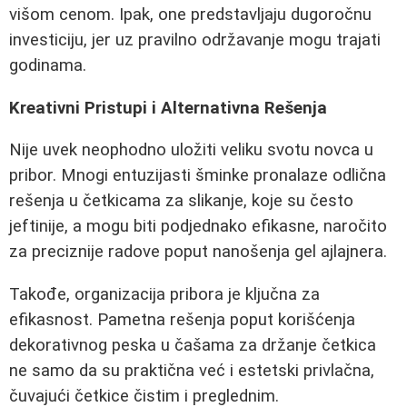
višom cenom. Ipak, one predstavljaju dugoročnu
investiciju, jer uz pravilno održavanje mogu trajati
godinama.
Kreativni Pristupi i Alternativna Rešenja
Nije uvek neophodno uložiti veliku svotu novca u
pribor. Mnogi entuzijasti šminke pronalaze odlična
rešenja u četkicama za slikanje, koje su često
jeftinije, a mogu biti podjednako efikasne, naročito
za preciznije radove poput nanošenja gel ajlajnera.
Takođe, organizacija pribora je ključna za
efikasnost. Pametna rešenja poput korišćenja
dekorativnog peska u čašama za držanje četkica
ne samo da su praktična već i estetski privlačna,
čuvajući četkice čistim i preglednim.