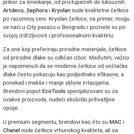
pribor za šminkanje, od pristupačnih do luksuznih.
Artdeco
,
Sephora
i
Kryolan
nude kvalitetne četkice
po razumnoj ceni. Kryolan četkice, na primer, mogu
se naći u City pasazu u Beogradu i poznate su po
svojoj izdržljivosti i profesionalnom kvalitetu.
Za one koji preferiraju prirodne materijale, četkice
od prirodne dlake su odličan izbor. Međutim, važno
je napomenuti da se moderne četkice od veštačke
dlake često pokazuju kao podjednako efikasne, a
ponekad i mekše i manje sklone iritacijama.
Brendovi poput
EcoTools
specijalizovani su za
ovakve proizvode, nudeći ekološki prihvatljive
opcije.
U premium segmentu, brendovi kao što su
MAC
i
Chanel
nude četkice vrhunskog kvaliteta, ali sa