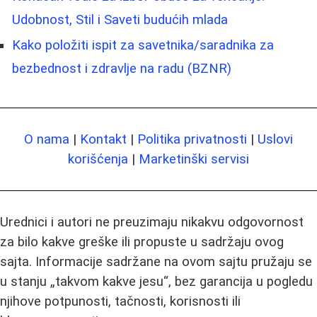
Udobnost, Stil i Saveti budućih mlada
Kako položiti ispit za savetnika/saradnika za
bezbednost i zdravlje na radu (BZNR)
O nama
|
Kontakt
|
Politika privatnosti
|
Uslovi
korišćenja
|
Marketinški servisi
Urednici i autori ne preuzimaju nikakvu odgovornost
za bilo kakve greške ili propuste u sadržaju ovog
sajta. Informacije sadržane na ovom sajtu pružaju se
u stanju „takvom kakve jesu“, bez garancija u pogledu
njihove potpunosti, tačnosti, korisnosti ili