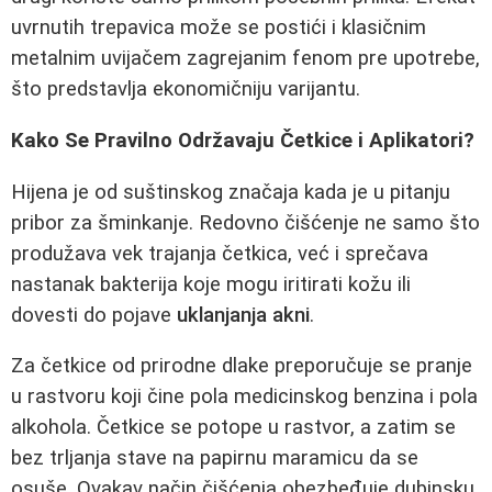
uvrnutih trepavica može se postići i klasičnim
metalnim uvijačem zagrejanim fenom pre upotrebe,
što predstavlja ekonomičniju varijantu.
Kako Se Pravilno Održavaju Četkice i Aplikatori?
Hijena je od suštinskog značaja kada je u pitanju
pribor za šminkanje. Redovno čišćenje ne samo što
produžava vek trajanja četkica, već i sprečava
nastanak bakterija koje mogu iritirati kožu ili
dovesti do pojave
uklanjanja akni
.
Za četkice od prirodne dlake preporučuje se pranje
u rastvoru koji čine pola medicinskog benzina i pola
alkohola. Četkice se potope u rastvor, a zatim se
bez trljanja stave na papirnu maramicu da se
osuše. Ovakav način čišćenja obezbeđuje dubinsku