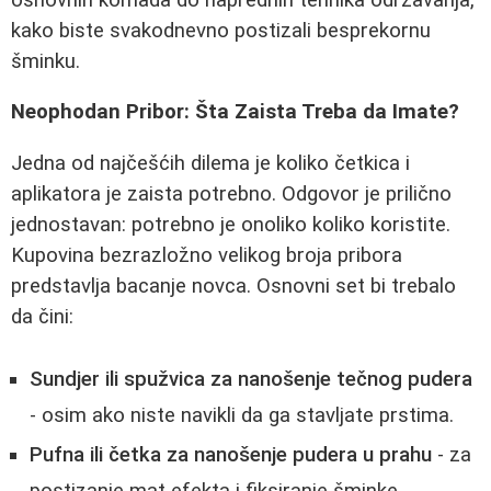
kako biste svakodnevno postizali besprekornu
šminku.
Neophodan Pribor: Šta Zaista Treba da Imate?
Jedna od najčešćih dilema je koliko četkica i
aplikatora je zaista potrebno. Odgovor je prilično
jednostavan: potrebno je onoliko koliko koristite.
Kupovina bezrazložno velikog broja pribora
predstavlja bacanje novca. Osnovni set bi trebalo
da čini:
Sundjer ili spužvica za nanošenje tečnog pudera
- osim ako niste navikli da ga stavljate prstima.
Pufna ili četka za nanošenje pudera u prahu
- za
postizanje mat efekta i fiksiranje šminke.