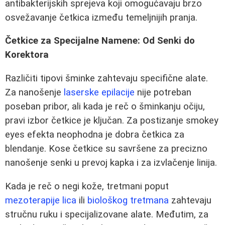
antibakterijskih sprejeva koji omogućavaju brzo
osvežavanje četkica između temeljnijih pranja.
Četkice za Specijalne Namene: Od Senki do
Korektora
Različiti tipovi šminke zahtevaju specifične alate.
Za nanošenje
laserske epilacije
nije potreban
poseban pribor, ali kada je reč o šminkanju očiju,
pravi izbor četkice je ključan. Za postizanje smokey
eyes efekta neophodna je dobra četkica za
blendanje. Kose četkice su savršene za precizno
nanošenje senki u prevoj kapka i za izvlačenje linija.
Kada je reč o negi kože, tretmani poput
mezoterapije lica
ili
biološkog tretmana
zahtevaju
stručnu ruku i specijalizovane alate. Međutim, za