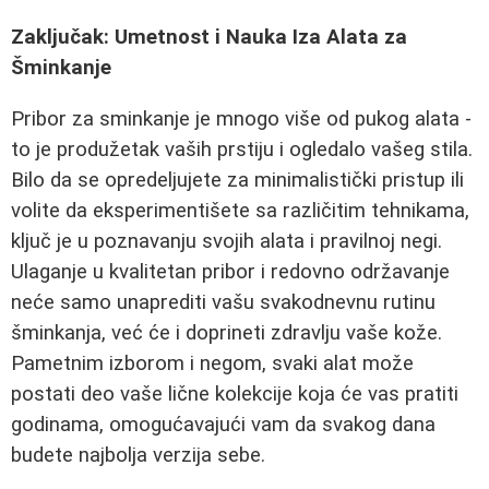
Zaključak: Umetnost i Nauka Iza Alata za
Šminkanje
Pribor za sminkanje je mnogo više od pukog alata -
to je produžetak vaših prstiju i ogledalo vašeg stila.
Bilo da se opredeljujete za minimalistički pristup ili
volite da eksperimentišete sa različitim tehnikama,
ključ je u poznavanju svojih alata i pravilnoj negi.
Ulaganje u kvalitetan pribor i redovno održavanje
neće samo unaprediti vašu svakodnevnu rutinu
šminkanja, već će i doprineti zdravlju vaše kože.
Pametnim izborom i negom, svaki alat može
postati deo vaše lične kolekcije koja će vas pratiti
godinama, omogućavajući vam da svakog dana
budete najbolja verzija sebe.