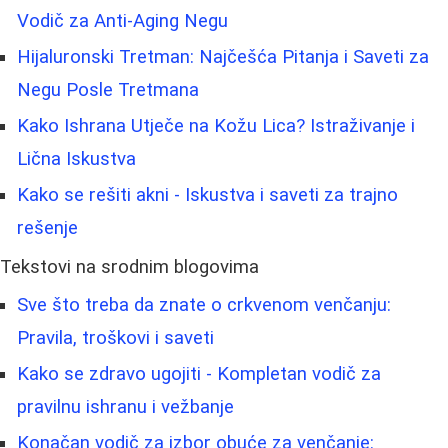
Vodič za Anti-Aging Negu
Hijaluronski Tretman: Najčešća Pitanja i Saveti za
Negu Posle Tretmana
Kako Ishrana Utječe na Kožu Lica? Istraživanje i
Lična Iskustva
Kako se rešiti akni - Iskustva i saveti za trajno
rešenje
Tekstovi na srodnim blogovima
Sve što treba da znate o crkvenom venčanju:
Pravila, troškovi i saveti
Kako se zdravo ugojiti - Kompletan vodič za
pravilnu ishranu i vežbanje
Konačan vodič za izbor obuće za venčanje: