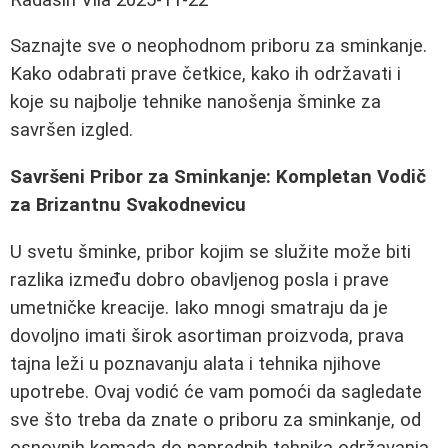
Saznajte sve o neophodnom priboru za sminkanje.
Kako odabrati prave četkice, kako ih održavati i
koje su najbolje tehnike nanošenja šminke za
savršen izgled.
Savršeni Pribor za Sminkanje: Kompletan Vodič
za Brizantnu Svakodnevicu
U svetu šminke, pribor kojim se služite može biti
razlika između dobro obavljenog posla i prave
umetničke kreacije. Iako mnogi smatraju da je
dovoljno imati širok asortiman proizvoda, prava
tajna leži u poznavanju alata i tehnika njihove
upotrebe. Ovaj vodić će vam pomoći da sagledate
sve što treba da znate o priboru za sminkanje, od
osnovnih komada do naprednih tehnika održavanja,