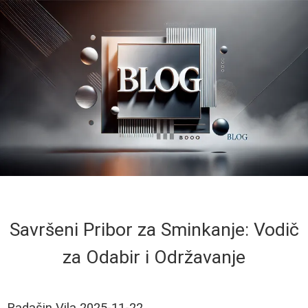
Savršeni Pribor za Sminkanje: Vodič
za Odabir i Održavanje
Radašin Vila
2025-11-22