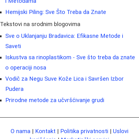
i Metodama
Hemijski Piling: Sve Što Treba da Znate
Tekstovi na srodnim blogovima
Sve o Uklanjanju Bradavica: Efikasne Metode i
Saveti
Iskustva sa rinoplastikom - Sve što treba da znate
o operaciji nosa
Vodič za Negu Suve Kože Lica i Savršen Izbor
Pudera
Prirodne metode za učvršćivanje grudi
O nama
|
Kontakt
|
Politika privatnosti
|
Uslovi