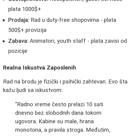
plata 1000$+
Prodaja:
Rad u duty-free shopovima - plata
500$+ provizija
Zabava:
Animatori, youth staff - plata zavisi od
pozicije
Realna Iskustva Zaposlenih
Rad na brodu je fizički i psihički zahtevan. Evo šta
kažu ljudi sa iskustvom:
"Radno vreme često prelazi 10 sati
dnevno bez slobodnih dana tokom
ugovora. Kabine su male, hrana
monotona, a pravila stroga. Međutim,