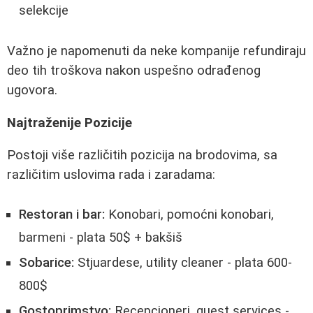
selekcije
Važno je napomenuti da neke kompanije refundiraju
deo tih troškova nakon uspešno odrađenog
ugovora.
Najtraženije Pozicije
Postoji više različitih pozicija na brodovima, sa
različitim uslovima rada i zaradama:
Restoran i bar:
Konobari, pomoćni konobari,
barmeni - plata 50$ + bakšiš
Sobarice:
Stjuardese, utility cleaner - plata 600-
800$
Gostoprimstvo:
Recepcioneri, guest services -