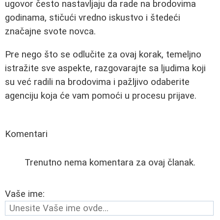
ugovor često nastavljaju da rade na brodovima
godinama, stičući vredno iskustvo i štedeći
značajne svote novca.
Pre nego što se odlučite za ovaj korak, temeljno
istražite sve aspekte, razgovarajte sa ljudima koji
su već radili na brodovima i pažljivo odaberite
agenciju koja će vam pomoći u procesu prijave.
Komentari
Trenutno nema komentara za ovaj članak.
Vaše ime: