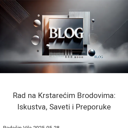
Rad na Krstarećim Brodovima:
Iskustva, Saveti i Preporuke
Radašin Vila
2025-05-28