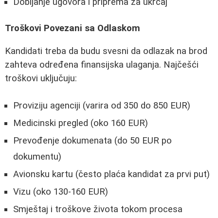
Dobijanje ugovora i priprema za ukrcaj
Troškovi Povezani sa Odlaskom
Kandidati treba da budu svesni da odlazak na brod
zahteva određena finansijska ulaganja. Najčešći
troškovi uključuju:
Proviziju agenciji (varira od 350 do 850 EUR)
Medicinski pregled (oko 160 EUR)
Prevođenje dokumenata (do 50 EUR po
dokumentu)
Avionsku kartu (često plaća kandidat za prvi put)
Vizu (oko 130-160 EUR)
Smještaj i troškove života tokom procesa