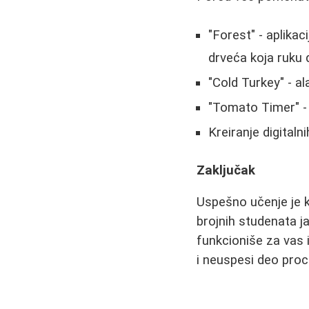
"Forest" - aplikac
drveća koja ruku d
"Cold Turkey" - a
"Tomato Timer" -
Kreiranje digitalni
Zaključak
Uspešno učenje je k
brojnih studenata ja
funkcioniše za vas 
i neuspesi deo proc