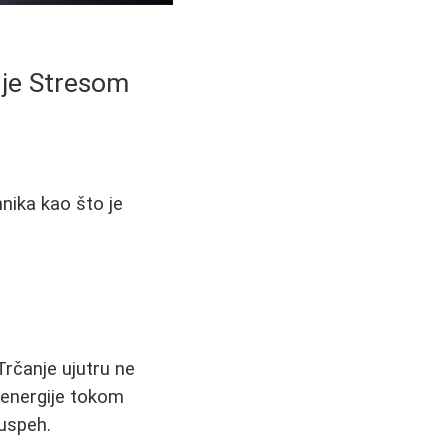
nje Stresom
hnika kao što je
Trčanje ujutru ne
 energije tokom
 uspeh.