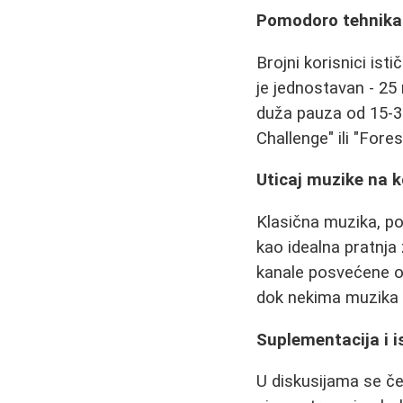
Pomodoro tehnika
Brojni korisnici isti
je jednostavan - 25
duža pauza od 15-3
Challenge" ili "For
Uticaj muzike na k
Klasična muzika, p
kao idealna pratnja 
kanale posvećene ov
dok nekima muzika
Suplementacija i 
U diskusijama se č