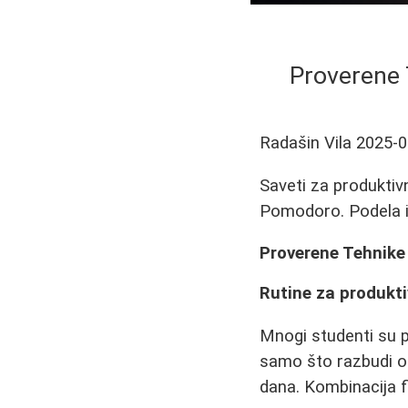
Proverene 
Radašin Vila
2025-0
Saveti za produktiv
Pomodoro. Podela i
Proverene Tehnike 
Rutine za produkt
Mnogi studenti su p
samo što razbudi o
dana. Kombinacija fi