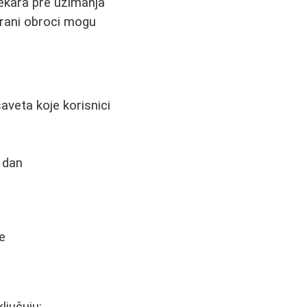
lekara pre uzimanja
erani obroci mogu
aveta koje korisnici
i dan
e
ljučuju: