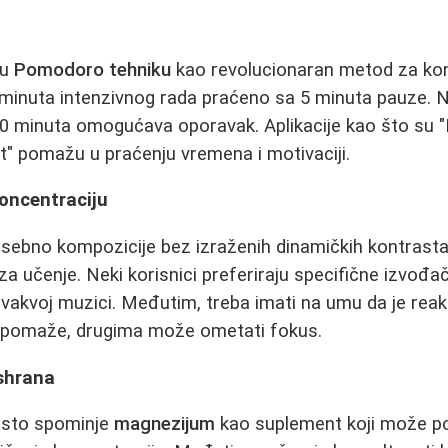
ču
Pomodoro tehniku
kao revolucionaran metod za konc
 minuta intenzivnog rada praćeno sa 5 minuta pauze. Na
0 minuta omogućava oporavak. Aplikacije kao što su
est" pomažu u praćenju vremena i motivaciji.
oncentraciju
osebno kompozicije bez izraženih dinamičkih kontrasta
za učenje. Neki korisnici preferiraju specifične izvođa
akvoj muzici. Međutim, treba imati na umu da je reakci
 pomaže, drugima može ometati fokus.
ishrana
esto spominje
magnezijum
kao suplement koji može p