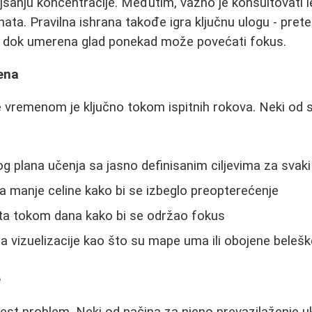
ljšanju koncentracije. Međutim, važno je konsultovati 
nata. Pravilna ishrana takođe igra ključnu ulogu - pret
, dok umerena glad ponekad može povećati fokus.
ena
e vremenom je ključno tokom ispitnih rokova. Neki od s
nog plana učenja sa jasno definisanim ciljevima za svak
na manje celine kako bi se izbeglo preopterećenje
ta tokom dana kako bi se održao fokus
 vizuelizacije kao što su mape uma ili obojene belešk
e
čest problem. Neki od načina za njeno prevazilaženje uk