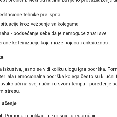
editacione tehnike pre ispita
e situacije kroz vežbanje sa kolegama
traha - podsećanje sebe da je nemoguće znati sve
erane kofeinizacije koja može pojačati anksioznost
ka
iskustva, jasno se vidi koliku ulogu igra podrška. Form
rijala i emocionalna podrška kolega često su ključni 
 svako uči na svoj način i u svom tempu - poređenje 
m stresu.
a učenje
 Pomodoro aplikacija, korisnici preporučuju: