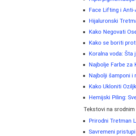
Face Lifting i Anti
Hijaluronski Tretm
Kako Negovati Oset
Kako se boriti proti
Koralna voda: Šta j
Najbolje Farbe za 
Najbolji šamponi i 
Kako Ukloniti Ozi
Hemijski Piling: S
Tekstovi na srodnim
Prirodni Tretman L
Savremeni pristupi