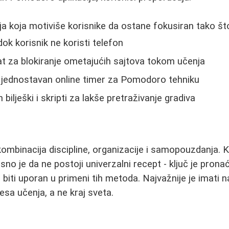
ija koja motiviše korisnike da ostane fokusiran tako što
ok korisnik ne koristi telefon
lat za blokiranje ometajućih sajtova tokom učenja
 jednostavan online timer za Pomodoro tehniku
h bilješki i skripti za lakše pretraživanje gradiva
ombinacija discipline, organizacije i samopouzdanja. 
sno je da ne postoji univerzalni recept - ključ je prona
i biti uporan u primeni tih metoda. Najvažnije je imati
esa učenja, a ne kraj sveta.