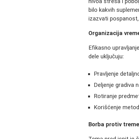
nivoa stresa i pobo
bilo kakvih supleme
izazvati pospanost
Organizacija vrem
Efikasno upravljanj
dele uključuju:
Pravljenje detalj
Deljenje gradiva 
Rotiranje predme
Korišćenje metoda
Borba protiv trem
Tema pred ispit je 