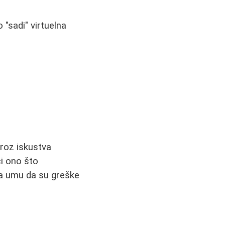
 "sadi" virtuelna
Kroz iskustva
ći ono što
 na umu da su greške