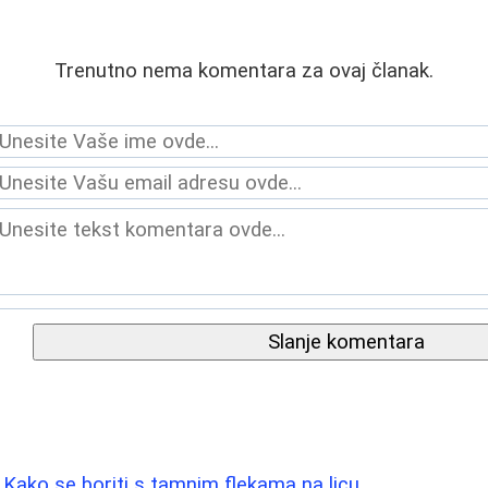
Trenutno nema komentara za ovaj članak.
Slanje komentara
 Kako se boriti s tamnim flekama na licu