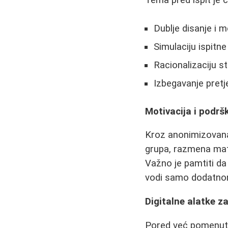
Dublje disanje i m
Simulaciju ispitn
Racionalizaciju s
Izbegavanje pretj
Motivacija i podrš
Kroz anonimizovana 
grupa, razmena mate
Važno je pamtiti da
vodi samo dodatno
Digitalne alatke z
Pored već pomenutih