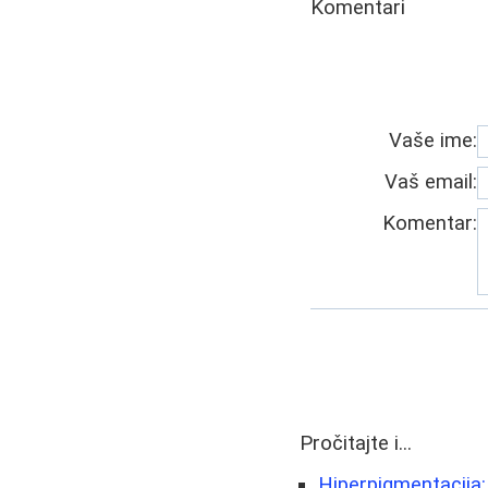
Komentari
Vaše ime:
Vaš email:
Komentar:
Pročitajte i...
Hiperpigmentacija: