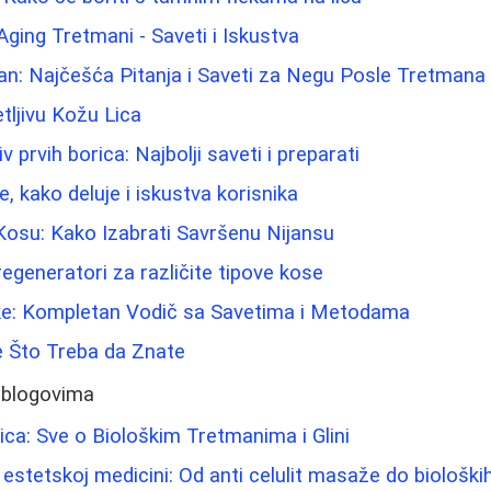
-Aging Tretmani - Saveti i Iskustva
an: Najčešća Pitanja i Saveti za Negu Posle Tretmana
ljivu Kožu Lica
v prvih borica: Najbolji saveti i preparati
e, kako deluje i iskustva korisnika
Kosu: Kako Izabrati Savršenu Nijansu
regeneratori za različite tipove kose
ljke: Kompletan Vodič sa Savetima i Metodama
ve Što Treba da Znate
 blogovima
ica: Sve o Biološkim Tretmanima i Glini
 estetskoj medicini: Od anti celulit masaže do biološk