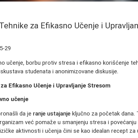
Tehnike za Efikasno Učenje i Upravlja
5-29
no učenje, borbu protiv stresa i efikasno korišćenje te
skustava studenata i anonimizovane diskusije.
za Efikasno Učenje i Upravljanje Stresom
ivno učenje
ronašli da je
ranje ustajanje
ključno za početak dana. 
rganizam već pomaže u smanjenju stresa i povećanju
zičke aktivnosti i učenja čini se kao idealan recept za