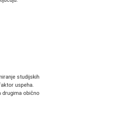
iranje studijskih
faktor uspeha.
sa drugima obično