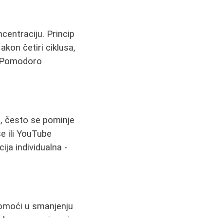
entraciju. Princip
kon četiri ciklusa,
 "Pomodoro
, često se pominje
če ili YouTube
ja individualna -
omoći u smanjenju