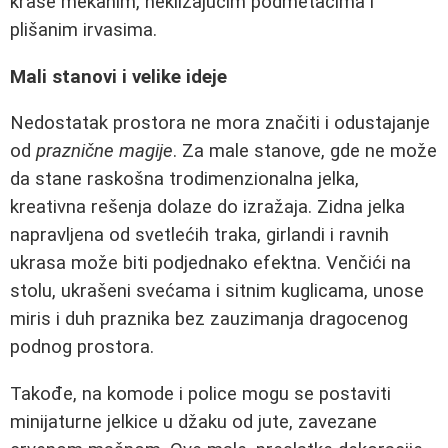
krase mekanim, neklizajućim podmetačima i
plišanim irvasima.
Mali stanovi i velike ideje
Nedostatak prostora ne mora značiti i odustajanje
od
praznične magije
. Za male stanove, gde ne može
da stane raskošna trodimenzionalna jelka,
kreativna rešenja dolaze do izražaja. Zidna jelka
napravljena od svetlećih traka, girlandi i ravnih
ukrasa može biti podjednako efektna. Venčići na
stolu, ukrašeni svećama i sitnim kuglicama, unose
miris i duh praznika bez zauzimanja dragocenog
podnog prostora.
Takođe, na komode i police mogu se postaviti
minijaturne jelkice u džaku od jute, zavezane