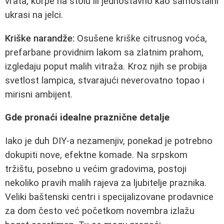
vrata, korpe na stolu ili jednostavno kao samostalni
ukrasi na jelci.
Kriške narandže:
Osušene kriške citrusnog voća,
prefarbane providnim lakom sa zlatnim prahom,
izgledaju poput malih vitraža. Kroz njih se probija
svetlost lampica, stvarajući neverovatno topao i
mirisni ambijent.
Gde pronaći idealne praznične detalje
Iako je duh DIY-a nezamenjiv, ponekad je potrebno
dokupiti nove, efektne komade. Na srpskom
tržištu, posebno u većim gradovima, postoji
nekoliko pravih malih rajeva za ljubitelje praznika.
Veliki baštenski centri i specijalizovane prodavnice
za dom često već početkom novembra izlažu