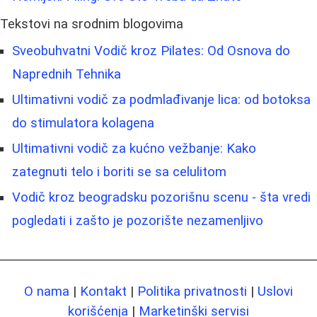
Tekstovi na srodnim blogovima
Sveobuhvatni Vodič kroz Pilates: Od Osnova do
Naprednih Tehnika
Ultimativni vodič za podmlađivanje lica: od botoksa
do stimulatora kolagena
Ultimativni vodič za kućno vežbanje: Kako
zategnuti telo i boriti se sa celulitom
Vodič kroz beogradsku pozorišnu scenu - šta vredi
pogledati i zašto je pozorište nezamenljivo
O nama
|
Kontakt
|
Politika privatnosti
|
Uslovi
korišćenja
|
Marketinški servisi