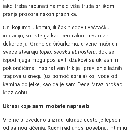
iako treba računati na malo više truda prilikom
pranja prozora nakon praznika.
Oni koji imaju kamin, ili čak njegovu veštačku
imitaciju, koriste ga kao centralno mesto za
dekoraciju. Grane sa šišarkama, crvene mašne i
sveće stvaraju
toplu, seosku atmosferu
, dok se
ispod njega mogu postaviti džakovi sa ukrasnim
poklončićima. Inspirativan trik je i pravljenje lažnih
tragova u snegu (uz pomoć spreja) koji vode od
kamina do jelke, kao da je sam Deda Mraz prošao
kroz sobu.
Ukrasi koje sami možete napraviti
Vreme provedeno u izradi ukrasa često je lepše i
od samog kićenja.
Ručni rad
unosi posebnu, intimnu