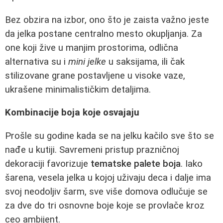
Bez obzira na izbor, ono što je zaista važno jeste
da jelka postane centralno mesto okupljanja. Za
one koji žive u manjim prostorima, odlična
alternativa su i
mini jelke
u saksijama, ili čak
stilizovane grane postavljene u visoke vaze,
ukrašene minimalističkim detaljima.
Kombinacije boja koje osvajaju
Prošle su godine kada se na jelku kačilo sve što se
nađe u kutiji. Savremeni pristup prazničnoj
dekoraciji favorizuje
tematske palete boja
. Iako
šarena, vesela jelka u kojoj uživaju deca i dalje ima
svoj neodoljiv šarm, sve više domova odlučuje se
za dve do tri osnovne boje koje se provlače kroz
ceo ambijent.