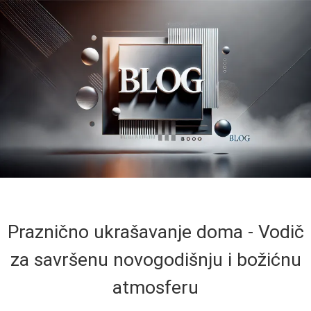
Praznično ukrašavanje doma - Vodič
za savršenu novogodišnju i božićnu
atmosferu