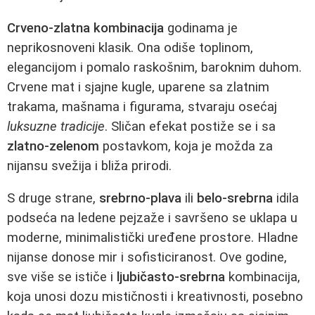
Crveno-zlatna kombinacija
godinama je
neprikosnoveni klasik. Ona odiše toplinom,
elegancijom i pomalo raskošnim, baroknim duhom.
Crvene mat i sjajne kugle, uparene sa zlatnim
trakama, mašnama i figurama, stvaraju osećaj
luksuzne tradicije
. Sličan efekat postiže se i sa
zlatno-zelenom
postavkom, koja je možda za
nijansu svežija i bliža prirodi.
S druge strane,
srebrno-plava
ili
belo-srebrna
idila
podseća na ledene pejzaže i savršeno se uklapa u
moderne, minimalistički uređene prostore. Hladne
nijanse donose mir i sofisticiranost. Ove godine,
sve više se ističe i
ljubičasto-srebrna
kombinacija,
koja unosi dozu mističnosti i kreativnosti, posebno