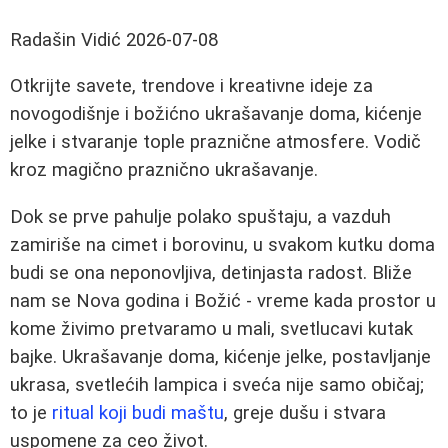
Radašin Vidić
2026-07-08
Otkrijte savete, trendove i kreativne ideje za
novogodišnje i božićno ukrašavanje doma, kićenje
jelke i stvaranje tople praznične atmosfere. Vodič
kroz magično praznično ukrašavanje.
Dok se prve pahulje polako spuštaju, a vazduh
zamiriše na cimet i borovinu, u svakom kutku doma
budi se ona neponovljiva, detinjasta radost. Bliže
nam se Nova godina i Božić - vreme kada prostor u
kome živimo pretvaramo u mali, svetlucavi kutak
bajke. Ukrašavanje doma, kićenje jelke, postavljanje
ukrasa, svetlećih lampica i sveća nije samo običaj;
to je
ritual koji budi maštu
, greje dušu i stvara
uspomene za ceo život.