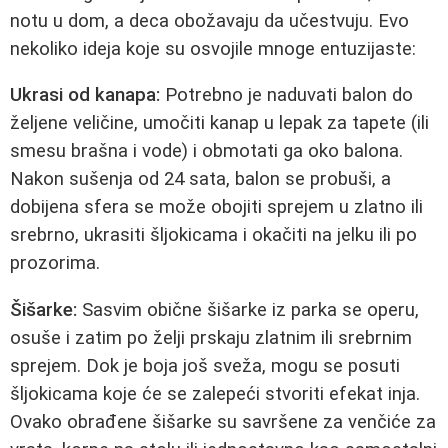
notu u dom, a deca obožavaju da učestvuju. Evo
nekoliko ideja koje su osvojile mnoge entuzijaste:
Ukrasi od kanapa:
Potrebno je naduvati balon do
željene veličine, umočiti kanap u lepak za tapete (ili
smesu brašna i vode) i obmotati ga oko balona.
Nakon sušenja od 24 sata, balon se probuši, a
dobijena sfera se može obojiti sprejem u zlatno ili
srebrno, ukrasiti šljokicama i okačiti na jelku ili po
prozorima.
Šišarke:
Sasvim obične šišarke iz parka se operu,
osuše i zatim po želji prskaju zlatnim ili srebrnim
sprejem. Dok je boja još sveža, mogu se posuti
šljokicama koje će se zalepeći stvoriti efekat inja.
Ovako obrađene šišarke su savršene za venčiće za