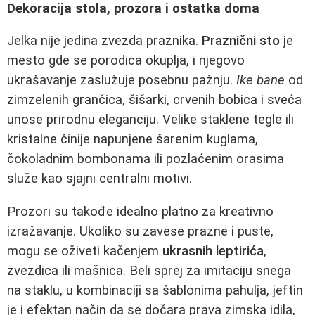
Dekoracija stola, prozora i ostatka doma
Jelka nije jedina zvezda praznika.
Praznični sto
je
mesto gde se porodica okuplja, i njegovo
ukrašavanje zaslužuje posebnu pažnju.
Ike bane
od
zimzelenih grančica, šišarki, crvenih bobica i sveća
unose prirodnu eleganciju. Velike staklene tegle ili
kristalne činije napunjene šarenim kuglama,
čokoladnim bombonama ili pozlaćenim orasima
služe kao sjajni centralni motivi.
Prozori su takođe idealno platno za kreativno
izražavanje. Ukoliko su zavese prazne i puste,
mogu se oživeti kačenjem
ukrasnih leptirića
,
zvezdica ili mašnica. Beli sprej za imitaciju snega
na staklu, u kombinaciji sa šablonima pahulja, jeftin
je i efektan način da se dočara prava zimska idila,