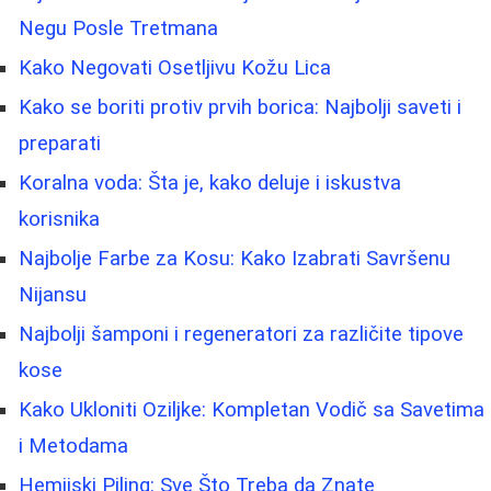
Negu Posle Tretmana
Kako Negovati Osetljivu Kožu Lica
Kako se boriti protiv prvih borica: Najbolji saveti i
preparati
Koralna voda: Šta je, kako deluje i iskustva
korisnika
Najbolje Farbe za Kosu: Kako Izabrati Savršenu
Nijansu
Najbolji šamponi i regeneratori za različite tipove
kose
Kako Ukloniti Oziljke: Kompletan Vodič sa Savetima
i Metodama
Hemijski Piling: Sve Što Treba da Znate