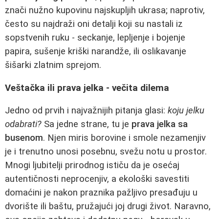
znači nužno kupovinu najskupljih ukrasa; naprotiv,
često su najdraži oni detalji koji su nastali iz
sopstvenih ruku - seckanje, lepljenje i bojenje
papira, sušenje kriški narandže, ili oslikavanje
šišarki zlatnim sprejom.
Veštačka ili prava jelka - večita dilema
Jedno od prvih i najvažnijih pitanja glasi:
koju jelku
odabrati?
Sa jedne strane, tu je
prava jelka sa
busenom
. Njen miris borovine i smole nezamenjiv
je i trenutno unosi posebnu, svežu notu u prostor.
Mnogi ljubitelji prirodnog ističu da je osećaj
autentičnosti neprocenjiv, a ekološki savestiti
domaćini je nakon praznika pažljivo presađuju u
dvorište ili baštu, pružajući joj drugi život. Naravno,