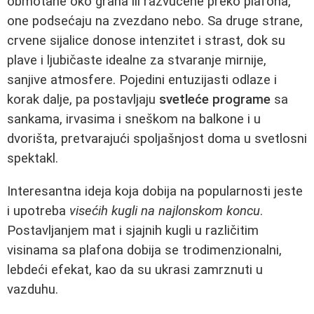
obmotane oko grana ili razvučene preko plafona,
one podsećaju na zvezdano nebo. Sa druge strane,
crvene sijalice donose intenzitet i strast, dok su
plave i ljubičaste idealne za stvaranje mirnije,
sanjive atmosfere. Pojedini entuzijasti odlaze i
korak dalje, pa postavljaju
svetleće programe
sa
sankama, irvasima i sneškom na balkone i u
dvorišta, pretvarajući spoljašnjost doma u svetlosni
spektakl.
Interesantna ideja koja dobija na popularnosti jeste
i upotreba
visećih kugli na najlonskom koncu
.
Postavljanjem mat i sjajnih kugli u različitim
visinama sa plafona dobija se trodimenzionalni,
lebdeći efekat, kao da su ukrasi zamrznuti u
vazduhu.