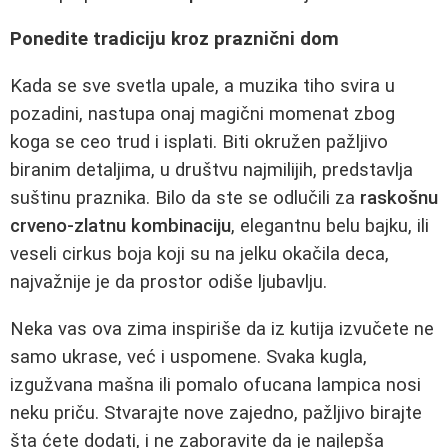
Ponedite tradiciju kroz praznični dom
Kada se sve svetla upale, a muzika tiho svira u
pozadini, nastupa onaj magični momenat zbog
koga se ceo trud i isplati. Biti okružen pažljivo
biranim detaljima, u društvu najmilijih, predstavlja
suštinu praznika. Bilo da ste se odlučili za
raskošnu
crveno-zlatnu kombinaciju
, elegantnu belu bajku, ili
veseli cirkus boja koji su na jelku okačila deca,
najvažnije je da prostor odiše ljubavlju.
Neka vas ova zima inspiriše da iz kutija izvučete ne
samo ukrase, već i uspomene. Svaka kugla,
izgužvana mašna ili pomalo ofucana lampica nosi
neku priču. Stvarajte nove zajedno, pažljivo birajte
šta ćete dodati, i ne zaboravite da je najlepša