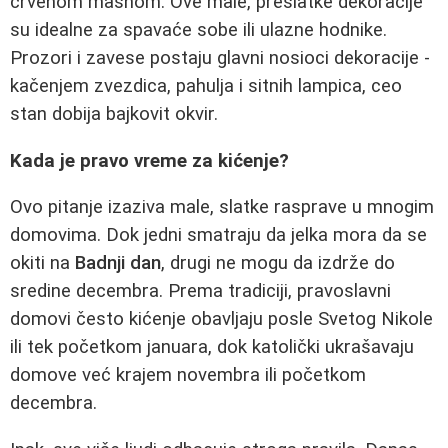
crvenom mašnom. Ove male, preslatke dekoracije
su idealne za spavaće sobe ili ulazne hodnike.
Prozori i zavese postaju glavni nosioci dekoracije -
kačenjem zvezdica, pahulja i sitnih lampica, ceo
stan dobija bajkovit okvir.
Kada je pravo vreme za kićenje?
Ovo pitanje izaziva male, slatke rasprave u mnogim
domovima. Dok jedni smatraju da jelka mora da se
okiti na
Badnji dan
, drugi ne mogu da izdrže do
sredine decembra. Prema tradiciji, pravoslavni
domovi često kićenje obavljaju posle Svetog Nikole
ili tek početkom januara, dok katolički ukrašavaju
domove već krajem novembra ili početkom
decembra.