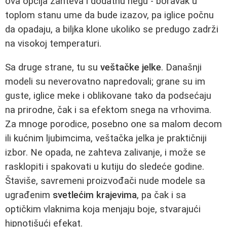
ova opcija zahteva i dodatnu negu - boravak u
toplom stanu ume da bude izazov, pa iglice počnu
da opadaju, a biljka klone ukoliko se predugo zadrži
na visokoj temperaturi.
Sa druge strane, tu su
veštačke jelke
. Današnji
modeli su neverovatno napredovali; grane su im
guste, iglice meke i oblikovane tako da podsećaju
na prirodne, čak i sa efektom snega na vrhovima.
Za mnoge porodice, posebno one sa malom decom
ili kućnim ljubimcima, veštačka jelka je praktičniji
izbor. Ne opada, ne zahteva zalivanje, i može se
rasklopiti i spakovati u kutiju do sledeće godine.
Štaviše, savremeni proizvođači nude modele sa
ugrađenim
svetlećim krajevima
, pa čak i sa
optičkim vlaknima koja menjaju boje, stvarajući
hipnotišući efekat.