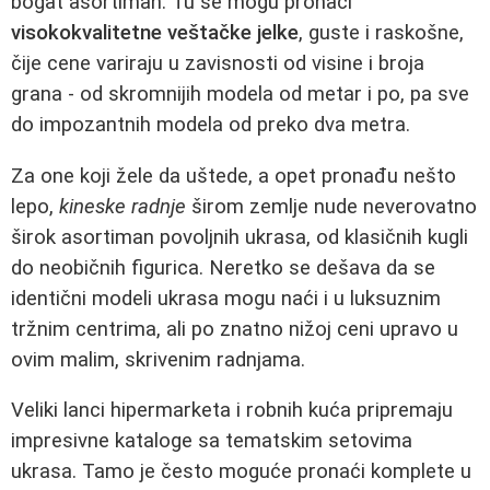
bogat asortiman. Tu se mogu pronaći
visokokvalitetne veštačke jelke
, guste i raskošne,
čije cene variraju u zavisnosti od visine i broja
grana - od skromnijih modela od metar i po, pa sve
do impozantnih modela od preko dva metra.
Za one koji žele da uštede, a opet pronađu nešto
lepo,
kineske radnje
širom zemlje nude neverovatno
širok asortiman povoljnih ukrasa, od klasičnih kugli
do neobičnih figurica. Neretko se dešava da se
identični modeli ukrasa mogu naći i u luksuznim
tržnim centrima, ali po znatno nižoj ceni upravo u
ovim malim, skrivenim radnjama.
Veliki lanci hipermarketa i robnih kuća pripremaju
impresivne kataloge sa tematskim setovima
ukrasa. Tamo je često moguće pronaći komplete u