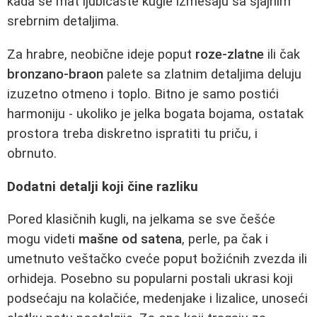
kada se mat ljubičaste kugle izmešaju sa sjajnim
srebrnim detaljima.
Za hrabre, neobične ideje poput
roze-zlatne
ili čak
bronzano-braon
palete sa zlatnim detaljima deluju
izuzetno otmeno i toplo. Bitno je samo postići
harmoniju - ukoliko je jelka bogata bojama, ostatak
prostora treba diskretno ispratiti tu priču, i
obrnuto.
Dodatni detalji koji čine razliku
Pored klasičnih kugli, na jelkama se sve češće
mogu videti
mašne od satena
, perle, pa čak i
umetnuto veštačko cveće poput božićnih zvezda ili
orhideja. Posebno su popularni postali ukrasi koji
podsećaju na kolačiće, medenjake i lizalice, unoseći