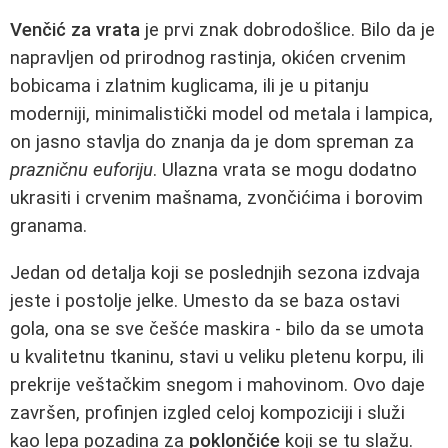
Venčić za vrata
je prvi znak dobrodošlice. Bilo da je
napravljen od prirodnog rastinja, okićen crvenim
bobicama i zlatnim kuglicama, ili je u pitanju
moderniji, minimalistički model od metala i lampica,
on jasno stavlja do znanja da je dom spreman za
prazničnu euforiju
. Ulazna vrata se mogu dodatno
ukrasiti i crvenim mašnama, zvončićima i borovim
granama.
Jedan od detalja koji se poslednjih sezona izdvaja
jeste i postolje jelke. Umesto da se baza ostavi
gola, ona se sve češće maskira - bilo da se umota
u kvalitetnu tkaninu, stavi u veliku pletenu korpu, ili
prekrije veštačkim snegom i mahovinom. Ovo daje
završen, profinjen izgled celoj kompoziciji i služi
kao lepa pozadina za
poklončiće
koji se tu slažu.