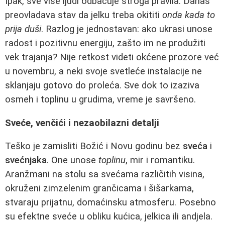
Ipak, sve više ljudi odbacuje stroga pravila. Danas
preovladava stav da jelku treba okititi
onda kada to
prija duši
. Razlog je jednostavan: ako ukrasi unose
radost i pozitivnu energiju, zašto im ne produžiti
vek trajanja? Nije retkost videti okćene prozore već
u novembru, a neki svoje svetleće instalacije ne
sklanjaju gotovo do proleća. Sve dok to izaziva
osmeh i toplinu u grudima, vreme je savršeno.
Sveće, venčići i nezaobilazni detalji
Teško je zamisliti Božić i Novu godinu bez
sveća
i
svećnjaka
. One unose
toplinu
, mir i romantiku.
Aranžmani na stolu sa svećama različitih visina,
okruženi zimzelenim grančicama i šišarkama,
stvaraju prijatnu, domaćinsku atmosferu. Posebno
su efektne sveće u obliku kućica, jelkica ili andjela.