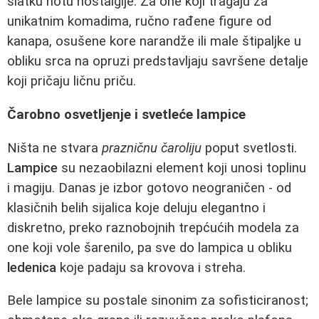
slatku notu nostalgije. Za one koji tragaju za
unikatnim komadima, ručno rađene figure od
kanapa, osušene kore narandže ili male štipaljke u
obliku srca na opruzi predstavljaju savršene detalje
koji pričaju ličnu priču.
Čarobno osvetljenje i svetleće lampice
Ništa ne stvara
prazničnu čaroliju
poput svetlosti.
Lampice
su nezaobilazni element koji unosi toplinu
i magiju. Danas je izbor gotovo neograničen - od
klasičnih belih sijalica koje deluju elegantno i
diskretno, preko raznobojnih trepćućih modela za
one koji vole šarenilo, pa sve do lampica u obliku
ledenica
koje padaju sa krovova i streha.
Bele lampice su postale sinonim za sofisticiranost;