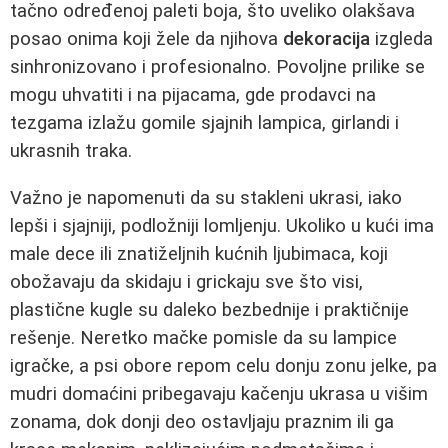
tačno određenoj paleti boja, što uveliko olakšava
posao onima koji žele da njihova
dekoracija
izgleda
sinhronizovano i profesionalno. Povoljne prilike se
mogu uhvatiti i na pijacama, gde prodavci na
tezgama izlažu gomile sjajnih lampica, girlandi i
ukrasnih traka.
Važno je napomenuti da su stakleni ukrasi, iako
lepši i sjajniji, podložniji lomljenju. Ukoliko u kući ima
male dece ili znatiželjnih kućnih ljubimaca, koji
obožavaju da skidaju i grickaju sve što visi,
plastične kugle su daleko bezbednije i praktičnije
rešenje. Neretko mačke pomisle da su lampice
igračke, a psi obore repom celu donju zonu jelke, pa
mudri domaćini pribegavaju kačenju ukrasa u višim
zonama, dok donji deo ostavljaju praznim ili ga