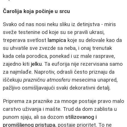
Čarolija koja počinje u srcu
Svako od nas nosi neku sliku iz detinjstva - miris
sveže testenine od koje su se pravili ukrasi,
treperava svetlost
lampica
koje su delovale kao da
su uhvatile sve zvezde sa neba, i onaj trenutak
kada cela porodica, ponekad i uz male rasprave,
zajedno kiti
jelku
. Ta euforija nije rezervisana samo
za najmlađe. Naprotiv, odrasli često priznaju da
iščekuju
prazničnu atmosferu
mesecima unapred,
pažljivo osmišljavajući svaki dekorativni detalj.
Priprema za praznike za mnoge postaje pravo malo
carstvo uživanja i mašte. Trud da dom zablista u
punom sjaju, ali sa dozom
stilizovanog i
promišljenog pristupa
, postaje prioritet. To ne