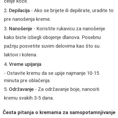
ćelije kože.
Depilacija
- Ako se brijete ili depilirate, uradite to
pre nanošenja kreme.
Nanošenje
- Koristite rukavicu za nanošenje
kako biste izbegli obojenje dlanova. Posebnu
pažnju posvetite suvim delovima kao što su
laktovi i kolena.
Vreme upijanja
- Ostavite kremu da se upije najmanje 10-15
minuta pre oblačenja.
Održavanje
- Za održavanje boje, nanositi
kremu svakih 3-5 dana.
Česta pitanja o kremama za samopotamnjivanje