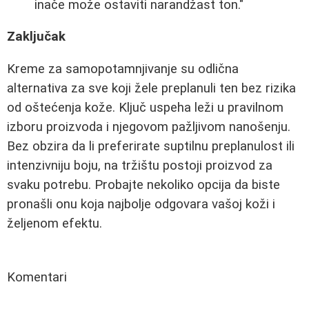
inače može ostaviti narandžast ton."
Zaključak
Kreme za samopotamnjivanje su odlična
alternativa za sve koji žele preplanuli ten bez rizika
od oštećenja kože. Ključ uspeha leži u pravilnom
izboru proizvoda i njegovom pažljivom nanošenju.
Bez obzira da li preferirate suptilnu preplanulost ili
intenzivniju boju, na tržištu postoji proizvod za
svaku potrebu. Probajte nekoliko opcija da biste
pronašli onu koja najbolje odgovara vašoj koži i
željenom efektu.
Komentari