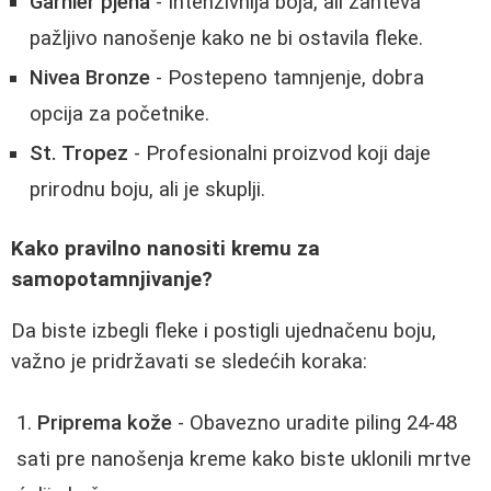
Garnier pjena
- Intenzivnija boja, ali zahteva
pažljivo nanošenje kako ne bi ostavila fleke.
Nivea Bronze
- Postepeno tamnjenje, dobra
opcija za početnike.
St. Tropez
- Profesionalni proizvod koji daje
prirodnu boju, ali je skuplji.
Kako pravilno nanositi kremu za
samopotamnjivanje?
Da biste izbegli fleke i postigli ujednačenu boju,
važno je pridržavati se sledećih koraka:
Priprema kože
- Obavezno uradite piling 24-48
sati pre nanošenja kreme kako biste uklonili mrtve