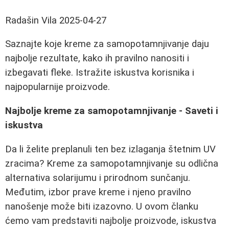
Radašin Vila
2025-04-27
Saznajte koje kreme za samopotamnjivanje daju
najbolje rezultate, kako ih pravilno nanositi i
izbegavati fleke. Istražite iskustva korisnika i
najpopularnije proizvode.
Najbolje kreme za samopotamnjivanje - Saveti i
iskustva
Da li želite preplanuli ten bez izlaganja štetnim UV
zracima? Kreme za samopotamnjivanje su odlična
alternativa solarijumu i prirodnom sunčanju.
Međutim, izbor prave kreme i njeno pravilno
nanošenje može biti izazovno. U ovom članku
ćemo vam predstaviti najbolje proizvode, iskustva