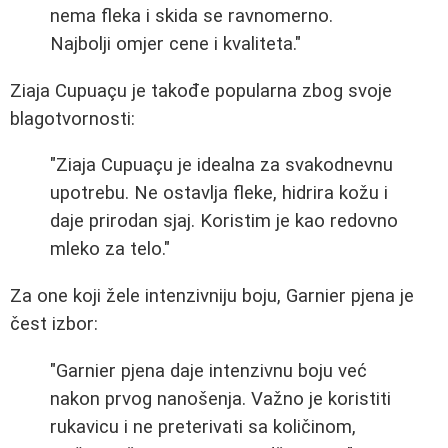
nema fleka i skida se ravnomerno.
Najbolji omjer cene i kvaliteta."
Ziaja Cupuaçu je takođe popularna zbog svoje
blagotvornosti:
"Ziaja Cupuaçu je idealna za svakodnevnu
upotrebu. Ne ostavlja fleke, hidrira kožu i
daje prirodan sjaj. Koristim je kao redovno
mleko za telo."
Za one koji žele intenzivniju boju, Garnier pjena je
čest izbor:
"Garnier pjena daje intenzivnu boju već
nakon prvog nanošenja. Važno je koristiti
rukavicu i ne preterivati sa količinom,