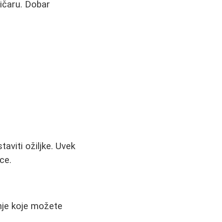
tičaru. Dobar
taviti ožiljke. Uvek
ce.
enje koje možete