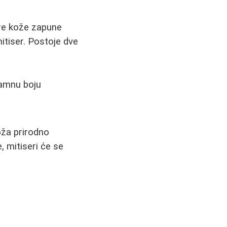
ore kože zapune
itiser. Postoje dve
tamnu boju
oža prirodno
, mitiseri će se