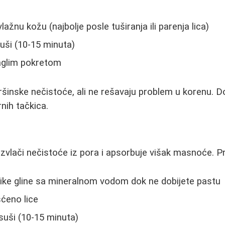
vlažnu kožu (najbolje posle tuširanja ili parenja lica)
uši (10-15 minuta)
naglim pokretom
vršinske nečistoće, ali ne rešavaju problem u korenu. D
rnih tačkica.
a izvlači nečistoće iz pora i apsorbuje višak masnoće. P
ike gline sa mineralnom vodom dok ne dobijete pastu
ćeno lice
suši (10-15 minuta)