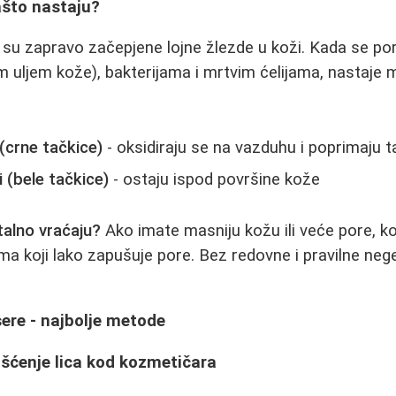
zašto nastaju?
 su zapravo začepjene lojne žlezde u koži. Kada se p
uljem kože), bakterijama i mrtvim ćelijama, nastaje m
 (crne tačkice)
- oksidiraju se na vazduhu i poprimaju 
i (bele tačkice)
- ostaju ispod površine kože
talno vraćaju?
Ako imate masniju kožu ili veće pore, k
ma koji lako zapušuje pore. Bez redovne i pravilne nege
sere - najbolje metode
išćenje lica kod kozmetičara