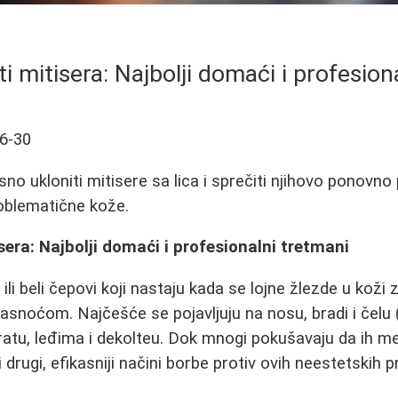
ti mitisera: Najbolji domaći i profesion
6-30
no ukloniti mitisere sa lica i sprečiti njihovo ponovno p
oblematične kože.
sera: Najbolji domaći i profesionalni tretmani
i ili beli čepovi koji nastaju kada se lojne žlezde u koži
snoćom. Najčešće se pojavljuju na nosu, bradi i čelu (t
ratu, leđima i dekolteu. Dok mnogi pokušavaju da ih m
 drugi, efikasniji načini borbe protiv ovih neestetskih 