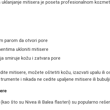
za uklanjanje mitisera je poseta profesionalnom kozme
om parom da otvori pore
mentima ukloniti mitisere
a smiruje kožu i zatvara pore
te mitisere, možete oštetiti kožu, izazvati upalu ili os
strumente i nikada ne cedite upaljene mitisere ili bubulji
sere
 (kao što su Nivea ili Balea flasteri) su popularno reš