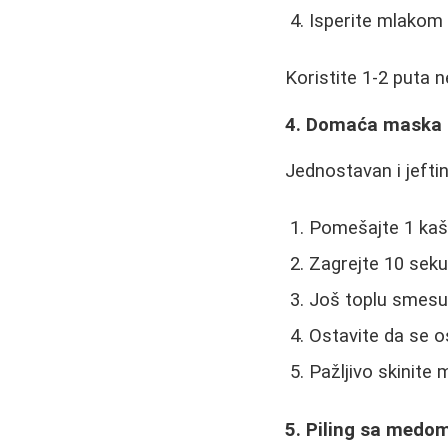
Isperite mlako
Koristite 1-2 puta n
4. Domaća maska o
Jednostavan i jeftin
Pomešajte 1 kaš
Zagrejte 10 seku
Još toplu smesu
Ostavite da se o
Pažljivo skinite
5. Piling sa medo