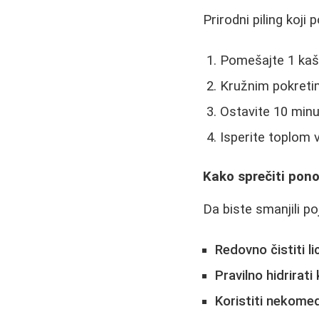
Prirodni piling koji
Pomešajte 1 kaš
Kružnim pokretim
Ostavite 10 min
Isperite toplom
Kako sprečiti pono
Da biste smanjili po
Redovno čistiti li
Pravilno hidrirati
Koristiti nekome