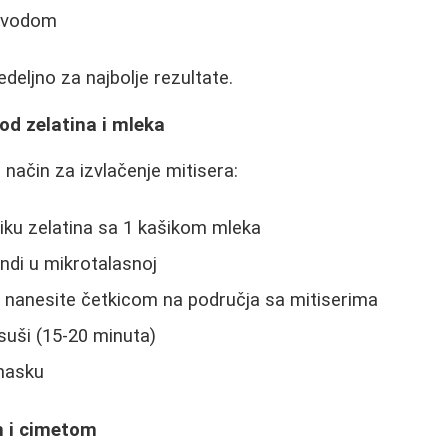
m vodom
edeljno za najbolje rezultate.
d zelatina i mleka
 način za izvlačenje mitisera:
iku zelatina sa 1 kašikom mleka
ndi u mikrotalasnoj
 nanesite četkicom na područja sa mitiserima
suši (15-20 minuta)
 masku
m i cimetom