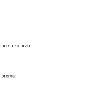
obri su za brzo
riprema: