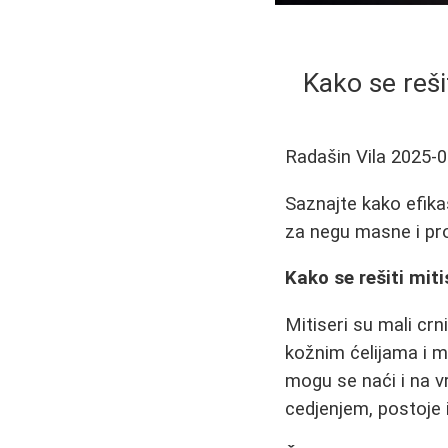
Kako se reši
Radašin Vila
2025-0
Saznajte kako efikas
za negu masne i pr
Kako se rešiti miti
Mitiseri su mali crn
kožnim ćelijama i ma
mogu se naći i na v
cedjenjem, postoje i