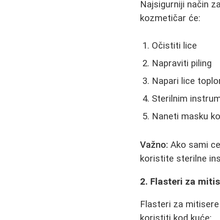
Najsigurniji način 
kozmetičar će:
Očistiti lice
Napraviti piling
Napari lice topl
Sterilnim instru
Naneti masku koj
Važno:
Ako sami cedi
koristite sterilne in
2. Flasteri za miti
Flasteri za mitisere
koristiti kod kuće: