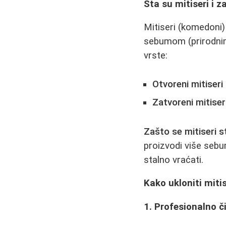
Šta su mitiseri i 
Mitiseri (komedoni)
sebumom (prirodnim 
vrste:
Otvoreni mitiseri
Zatvoreni mitiser
Zašto se mitiseri s
proizvodi više sebu
stalno vraćati.
Kako ukloniti miti
1. Profesionalno č