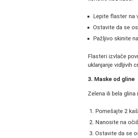
Lepite flaster na 
Ostavite da se os
Pažljivo skinite 
Flasteri izvlače po
uklanjanje vidljivih c
3. Maske od gline
Zelena ili bela glin
Pomešajte 2 kaš
Nanosite na očiš
Ostavite da se o