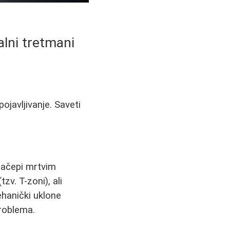
alni tretmani
ojavljivanje. Saveti
 začepi mrtvim
zv. T-zoni), ali
ehanički uklone
problema.