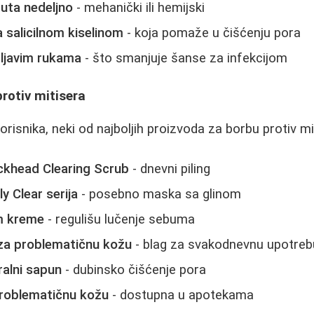
puta nedeljno
- mehanički ili hemijski
a salicilnom kiselinom
- koja pomaže u čišćenju pora
prljavim rukama
- što smanjuje šanse za infekcijom
protiv mitisera
risnika, neki od najboljih proizvoda za borbu protiv mi
ackhead Clearing Scrub
- dnevni piling
y Clear serija
- posebno maska sa glinom
m kreme
- regulišu lučenje sebuma
a problematičnu kožu
- blag za svakodnevnu upotreb
ralni sapun
- dubinsko čišćenje pora
 problematičnu kožu
- dostupna u apotekama