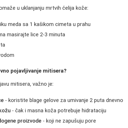
 pomaže u uklanjanju mrtvih ćelija kože:
iku meda sa 1 kašikom cimeta u prahu
a masirajte lice 2-3 minuta
uta
 vodom
vno pojavljivanje mitisera?
javu mitisera, važno je:
ce
- koristite blage gelove za umivanje 2 puta dnevno
 kožu
- čak i masna koža potrebuje hidrataciju
dogene proizvode
- koji ne zapušuju pore