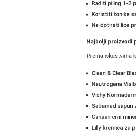
Raditi piling 1-2 
Koristiti tonike s
Ne dotirati lice 
Najbolji proizvodi 
Prema iskustvima ko
Clean & Clear Bl
Neutrogena Visibl
Vichy Normader
Sebamed sapun z
Canaan crni mine
Lilly kremica za