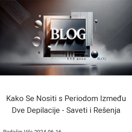
Kako Se Nositi s Periodom Između
Dve Depilacije - Saveti i Rešenja
Radašin Vila
2024-06-16