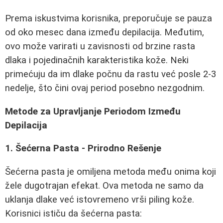
Prema iskustvima korisnika, preporučuje se pauza
od oko mesec dana između depilacija. Međutim,
ovo može varirati u zavisnosti od brzine rasta
dlaka i pojedinačnih karakteristika kože. Neki
primećuju da im dlake počnu da rastu već posle 2-3
nedelje, što čini ovaj period posebno nezgodnim.
Metode za Upravljanje Periodom Između
Depilacija
1. Šećerna Pasta - Prirodno Rešenje
Šećerna pasta je omiljena metoda među onima koji
žele dugotrajan efekat. Ova metoda ne samo da
uklanja dlake već istovremeno vrši piling kože.
Korisnici ističu da šećerna pasta: