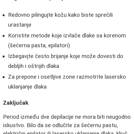
Redovno pilingujte kožu kako biste sprečili
urastanje
Koristite metode koje izvlače dlake sa korenom
(šećerna pasta, epilatori)
Izbegavjte često brijanje koje može dovesti do
debljih i oštrijih dlaka
Za prepone i osetljive zone razmotrite lasersko
uklanjanje dlaka
Zaključak
Period između dve depilacije ne mora biti neugodno
iskustvo. Bilo da se odlučite za šećernu pastu,
električni epilator ili lasersko uklanjanje dlaka, ključ