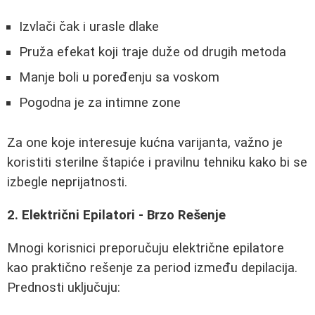
Izvlači čak i urasle dlake
Pruža efekat koji traje duže od drugih metoda
Manje boli u poređenju sa voskom
Pogodna je za intimne zone
Za one koje interesuje kućna varijanta, važno je
koristiti sterilne štapiće i pravilnu tehniku kako bi se
izbegle neprijatnosti.
2. Električni Epilatori - Brzo Rešenje
Mnogi korisnici preporučuju električne epilatore
kao praktično rešenje za period između depilacija.
Prednosti uključuju: