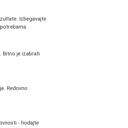
zultate. Izbegavajte
m potrebama.
. Bitno je izabrati
nje. Redovno
vnosti - hodajte