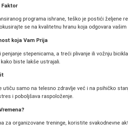
i Faktor
ansiranog programa ishrane, teško je postići željene re
fokusirajte se na kvalitetnu hranu koja odgovara vaši
nost koja Vam Prija
 penjanje stepenicama, a treći plivanje ili vožnju bicikla
kako biste lakše ustrajali.
it
ne utiču samo na telesno zdravlje već i na psihičko sta
tres i poboljšava raspoloženje.
 Vremena?
 za organizovane treninge, koristite svakodnevne akti