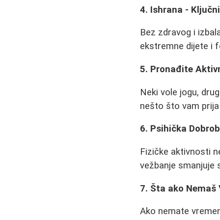
4. Ishrana - Ključn
Bez zdravog i izbal
ekstremne dijete i 
5. Pronađite Aktiv
Neki vole jogu, drugi
nešto što vam prija 
6. Psihička Dobrob
Fizičke aktivnosti 
vežbanje smanjuje s
7. Šta ako Nemaš
Ako nemate vremena