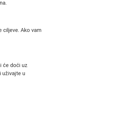
na.
e ciljeve. Ako vam
i će doći uz
 uživajte u