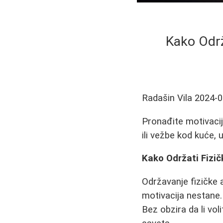
Kako Održ
Radašin Vila
2024-0
Pronađite motivaciju
ili vežbe kod kuće, 
Kako Održati Fizič
Održavanje fizičke a
motivacija nestane.
Bez obzira da li vol