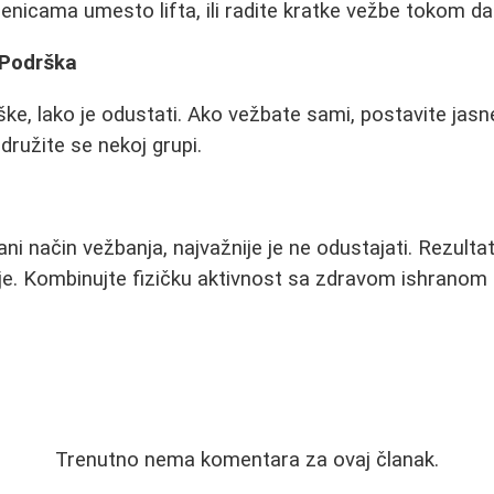
penicama umesto lifta, ili radite kratke vežbe tokom da
 Podrška
ke, lako je odustati. Ako vežbate sami, postavite jasn
idružite se nekoj grupi.
ni način vežbanja, najvažnije je ne odustajati. Rezultat
nje. Kombinujte fizičku aktivnost sa zdravom ishranom i
Trenutno nema komentara za ovaj članak.