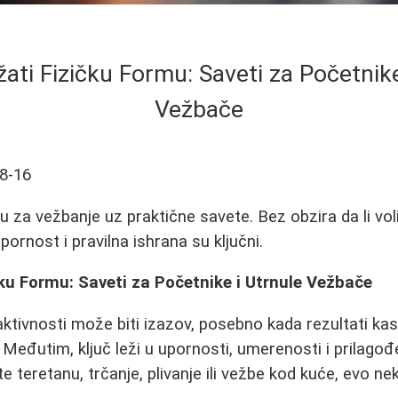
ati Fizičku Formu: Saveti za Početnike
Vežbače
8-16
 za vežbanje uz praktične savete. Bez obzira da li voli
upornost i pravilna ishrana su ključni.
ku Formu: Saveti za Početnike i Utrnule Vežbače
ktivnosti može biti izazov, posebno kada rezultati kasn
 Međutim, ključ leži u upornosti, umerenosti i prilag
ite teretanu, trčanje, plivanje ili vežbe kod kuće, evo ne