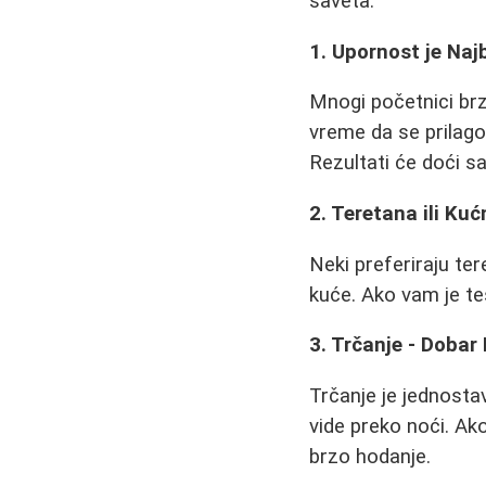
saveta.
1. Upornost je Najb
Mnogi početnici br
vreme da se prilago
Rezultati će doći 
2. Teretana ili Ku
Neki preferiraju te
kuće. Ako vam je teš
3. Trčanje - Dobar
Trčanje je jednosta
vide preko noći. Ak
brzo hodanje.