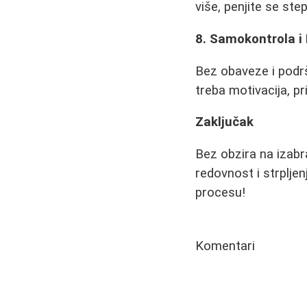
više, penjite se ste
8. Samokontrola i
Bez obaveze i podrš
treba motivacija, pr
Zaključak
Bez obzira na izabra
redovnost i strplje
procesu!
Komentari