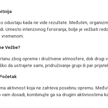
itnija
zo odustaju kada ne vide rezultate. Međutim, organizm
di. Umesto intenzivnog forsiranja, bolje je vežbati red
sa vremenom.
ćne Vežbe?
retanu zbog opreme i društvene atmosfere, dok drugi v
ko da ustrajete sami, pridruživanje grupi ili par prija
 Početak
vna aktivnost koja ne zahteva posebnu opremu. Međuti
o vam dosadi, kombinujte ga sa drugim aktivnostima kao 