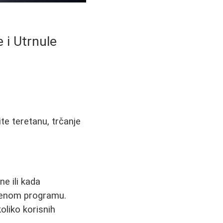
 i Utrnule
te teretanu, trčanje
e ili kada
ođenom programu.
koliko korisnih