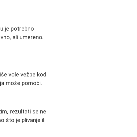
u je potrebno
ovno, ali umereno.
iše vole vežbe kod
telja može pomoći.
m, rezultati se ne
što je plivanje ili