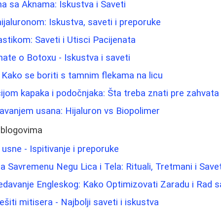
a sa Aknama: Iskustva i Saveti
ijaluronom: Iskustva, saveti i preporuke
stikom: Saveti i Utisci Pacijenata
nate o Botoxu - Iskustva i saveti
 Kako se boriti s tamnim flekama na licu
ijom kapaka i podočnjaka: Šta treba znati pre zahvata
avanjem usana: Hijaluron vs Biopolimer
 blogovima
 usne - Ispitivanje i preporuke
 Savremenu Negu Lica i Tela: Rituali, Tretmani i Savet
redavanje Engleskog: Kako Optimizovati Zaradu i Rad 
šiti mitisera - Najbolji saveti i iskustva