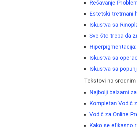
Rešavanje Problem
Estetski tretmani h
Iskustva sa Rinopla
Sve što treba da z
Hiperpigmentacija:
Iskustva sa operac
Iskustva sa popunj
Tekstovi na srodnim
Najbolji balzami za
Kompletan Vodič za
Vodič za Online P
Kako se efikasno re