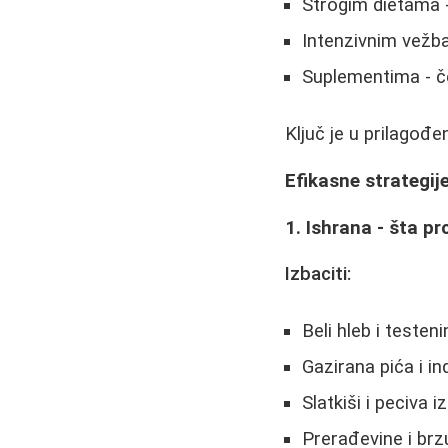
Strogim dietama 
Intenzivnim vežba
Suplementima - č
Ključ je u prilagođe
Efikasne strategi
1. Ishrana - šta p
Izbaciti:
Beli hleb i testeni
Gazirana pića i in
Slatkiši i peciva i
Prerađevine i brz