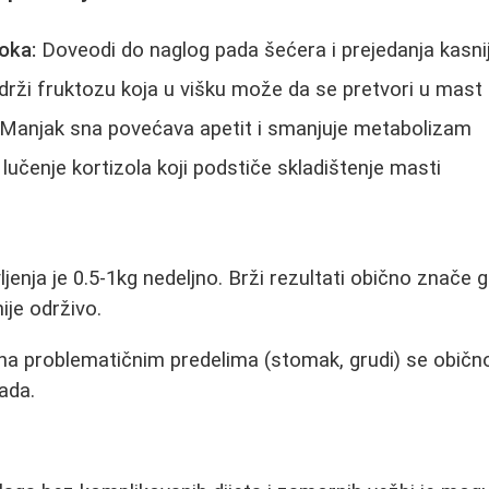
oka:
Doveodi do naglog pada šećera i prejedanja kasni
rži fruktozu koja u višku može da se pretvori u mast
Manjak sna povećava apetit i smanjuje metabolizam
učenje kortizola koji podstiče skladištenje masti
enja je 0.5-1kg nedeljno. Brži rezultati obično znače g
ije održivo.
a problematičnim predelima (stomak, grudi) se obično
ada.