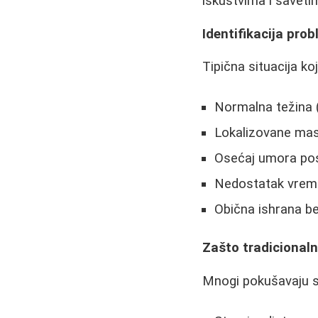
iskustvima i savet
Identifikacija pro
Tipična situacija ko
Normalna težina (
Lokalizovane mas
Osećaj umora pos
Nedostatak vreme
Obična ishrana be
Zašto tradicionaln
Mnogi pokušavaju s