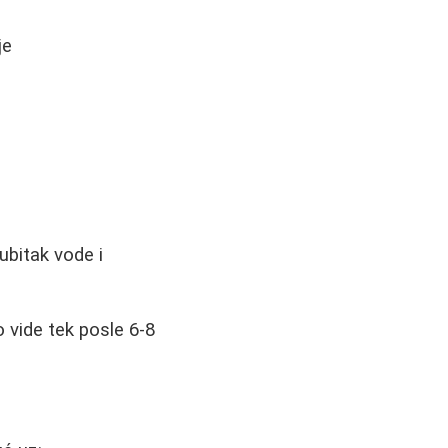
je
ubitak vode i
 vide tek posle 6-8