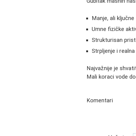
Gubitak masnih nasl
Manje, ali ključn
Umne fizičke akti
Strukturisan pris
Strpljenje i realn
Najvažnije je shvat
Mali koraci vode do 
Komentari