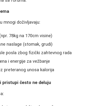
ima sa foruma.
blema
ju mnogi doživljavaju:
npr. 78kg na 170cm visine)
ne naslage (stomak, grudi)
le posla zbog fizički zahtevnog rada
na i energije za vežbanje
z preteranog unosa kalorija
i pristupi često ne deluju
a: