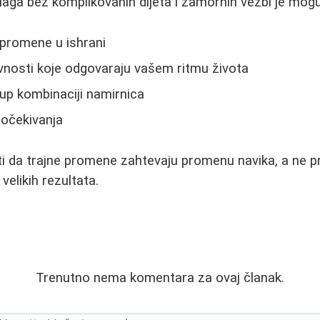
aga bez komplikovanih dijeta i zamornih vežbi je mogu
e promene u ishrani
vnosti koje odgovaraju vašem ritmu života
tup kombinaciji namirnica
a očekivanja
iti da trajne promene zahtevaju promenu navika, a ne 
velikih rezultata.
Trenutno nema komentara za ovaj članak.