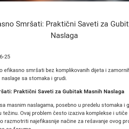
asno Smršati: Praktični Saveti za Gubi
Naslaga
6-25
ko efikasno smršati bez komplikovanih dijeta i zamorni
 naslage sa stomaka i grudi.
šati: Praktični Saveti za Gubitak Masnih Naslaga
e sa masnim naslagama, posebno u predelu stomaka i g
u težinu. Ovaj problem često izaziva komplekse i utič
 razmotriti najefikasnije načine za rešavanje ovog pr