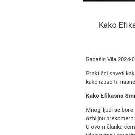
Kako Efik
Radašin Vila
2024-0
Praktični saveti ka
kako izbaciti masne
Kako Efikasno Smr
Mnogi ljudi se bor
ozbiljnu prekomern
U ovom članku ćemo