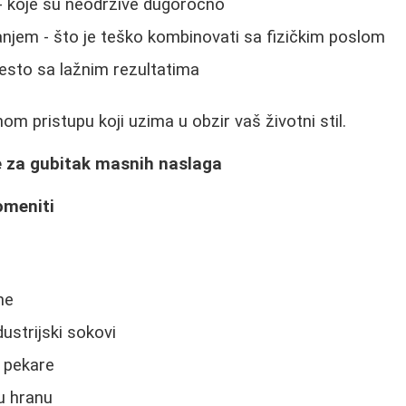
- koje su neodržive dugoročno
njem - što je teško kombinovati sa fizičkim poslom
esto sa lažnim rezultatima
nom pristupu koji uzima u obzir vaš životni stil.
je za gubitak masnih naslaga
romeniti
ne
dustrijski sokovi
z pekare
u hranu