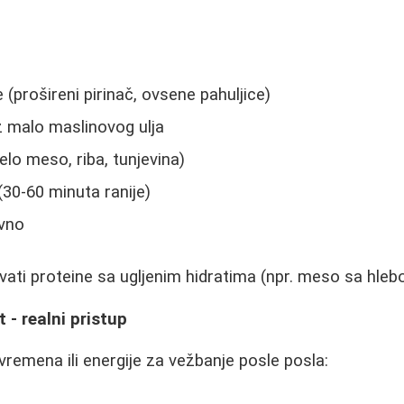
e (prošireni pirinač, ovsene pahuljice)
 malo maslinovog ulja
elo meso, riba, tunjevina)
30-60 minuta ranije)
evno
ti proteine sa ugljenim hidratima (npr. meso sa hlebo
t - realni pristup
vremena ili energije za vežbanje posle posla: