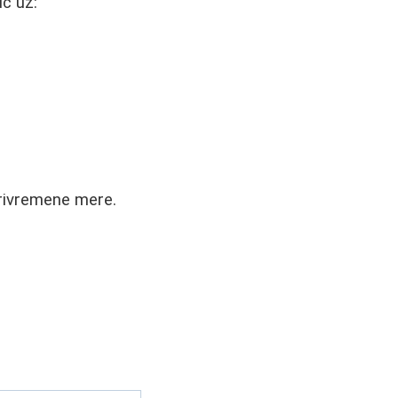
ć uz:
privremene mere.