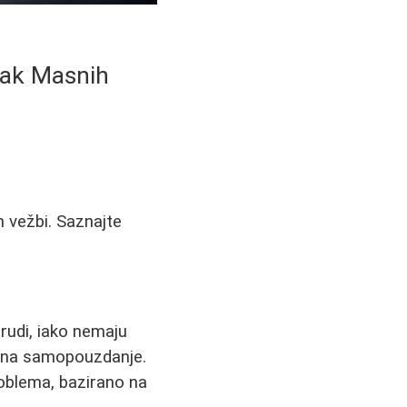
tak Masnih
h vežbi. Saznajte
rudi, iako nemaju
e na samopouzdanje.
oblema, bazirano na