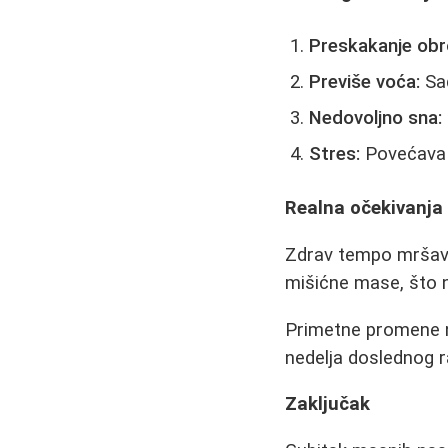
Preskakanje obr
Previše voća:
Sad
Nedovoljno sna:
Stres:
Povećava l
Realna očekivanja
Zdrav tempo mršavlj
mišićne mase, što n
Primetne promene n
nedelja doslednog r
Zaključak