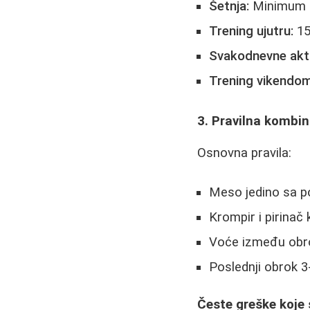
Šetnja:
Minimum 3
Trening ujutru:
15
Svakodnevne akti
Trening vikendom
3. Pravilna kombin
Osnovna pravila:
Meso jedino sa p
Krompir i pirinač
Voće između obro
Poslednji obrok 3
Česte greške koje 