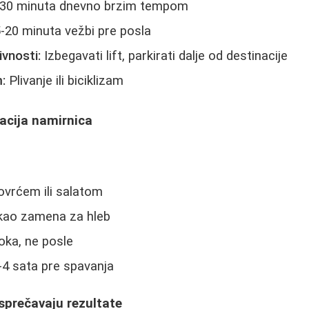
0 minuta dnevno brzim tempom
-20 minuta vežbi pre posla
vnosti:
Izbegavati lift, parkirati dalje od destinacije
:
Plivanje ili biciklizam
acija namirnica
ovrćem ili salatom
 kao zamena za hleb
ka, ne posle
-4 sata pre spavanja
sprečavaju rezultate