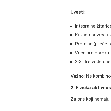
Uvesti:
Integralne žitaric
Kuvano povrće uz
Proteine (pileće b
Voće pre obroka (
2-3 litre vode dn
Važno:
Ne kombinova
2. Fizička aktivnos
Za one koji nemaju 