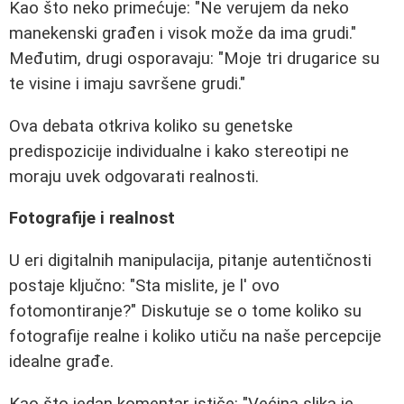
Kao što neko primećuje: "Ne verujem da neko
manekenski građen i visok može da ima grudi."
Međutim, drugi osporavaju: "Moje tri drugarice su
te visine i imaju savršene grudi."
Ova debata otkriva koliko su genetske
predispozicije individualne i kako stereotipi ne
moraju uvek odgovarati realnosti.
Fotografije i realnost
U eri digitalnih manipulacija, pitanje autentičnosti
postaje ključno: "Sta mislite, je l' ovo
fotomontiranje?" Diskutuje se o tome koliko su
fotografije realne i koliko utiču na naše percepcije
idealne građe.
Kao što jedan komentar ističe: "Većina slika je