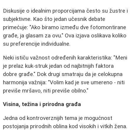
Diskusije o idealnim proporcijama često su žustre i
subjektivne. Kao što jedan učesnik debate
primećuje: "Ako biramo između dve fotomontirane
građe, ja glasam za ovu." Ova izjava oslikava koliko
su preferencije individualne.
Neki ističu važnost određenih karakteristika: "Meni
je prelaz kuk-struk jedan od najbitnijih faktora
dobre građe." Dok drugi smatraju da je celokupna
harmonija važnija: "Volim kad je sve umereno - niti
previše mršavo, niti previše obilno."
Visina, težina i prirodna građa
Jedna od kontroverznijih tema je mogućnost
postojanja prirodnih oblina kod visokih i vitkih žena.