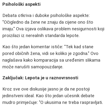
Psihološki aspekti
Debata otkriva i duboke psihološke aspekte:
"Očigledno da žene ne znaju da cijene ono što
imaju." Ova izjava oslikava problem nesigurnosti koji
proizilazi iz nerealnih standarda lepote.
Kao što jedan komentar ističe: "Tek kad stane
pored običnih žena, vidi se koliko je zgodna." Ovo
naglašava kako komparacija sa uređenim slikama
može narušiti samopouzdanje.
Zaključak: Lepota je u raznovrsnosti
Kroz sve ove diskusije jasno je da ne postoji
jedinstveni ideal. Kao što jedan učesnik debate
mudro primjećuje: "O ukusima ne treba raspravljati.