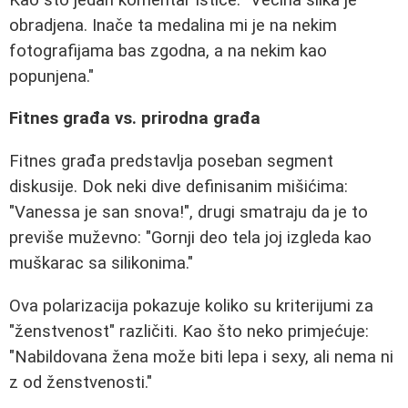
obradjena. Inače ta medalina mi je na nekim
fotografijama bas zgodna, a na nekim kao
popunjena."
Fitnes građa vs. prirodna građa
Fitnes građa predstavlja poseban segment
diskusije. Dok neki dive definisanim mišićima:
"Vanessa je san snova!", drugi smatraju da je to
previše muževno: "Gornji deo tela joj izgleda kao
muškarac sa silikonima."
Ova polarizacija pokazuje koliko su kriterijumi za
"ženstvenost" različiti. Kao što neko primjećuje:
"Nabildovana žena može biti lepa i sexy, ali nema ni
z od ženstvenosti."