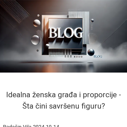
Idealna ženska građa i proporcije -
Šta čini savršenu figuru?
Radašin Vila
2024-10-14