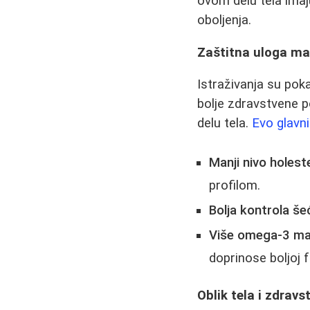
ovom delu tela imaju
oboljenja.
Zaštitna uloga ma
Istraživanja su po
bolje zdravstvene 
delu tela.
Evo glavni
Manji nivo holest
profilom.
Bolja kontrola še
Više omega-3 mas
doprinose boljoj 
Oblik tela i zdravst