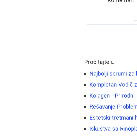
Komentar:
Pročitajte i...
Najbolji serumi za 
Kompletan Vodič z
Kolagen - Prirodni 
Rešavanje Problem
Estetski tretmani h
Iskustva sa Rinopla