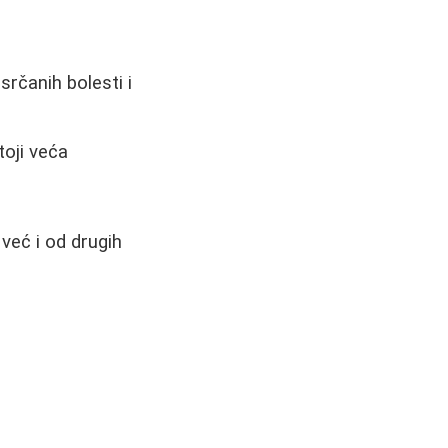
rčanih bolesti i
toji veća
već i od drugih