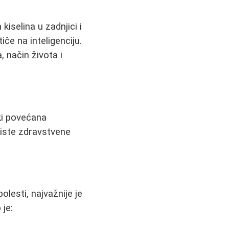
selina u zadnjici i
iče na inteligenciju.
, način života i
ki povećana
 iste zdravstvene
olesti, najvažnije je
 je: