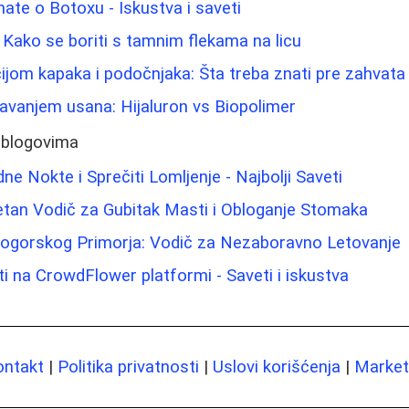
nate o Botoxu - Iskustva i saveti
 Kako se boriti s tamnim flekama na licu
ijom kapaka i podočnjaka: Šta treba znati pre zahvata
avanjem usana: Hijaluron vs Biopolimer
 blogovima
ne Nokte i Sprečiti Lomljenje - Najbolji Saveti
etan Vodič za Gubitak Masti i Obloganje Stomaka
rnogorskog Primorja: Vodič za Nezaboravno Letovanje
ti na CrowdFlower platformi - Saveti i iskustva
ontakt
|
Politika privatnosti
|
Uslovi korišćenja
|
Marketi