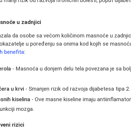
 manji rizik od razvoja hroničnih bolesti, poput dijabet
snoće u zadnjici
kazala da osobe sa većom količinom masnoće u zadnjic
pokazatelje u poređenju sa onima kod kojih se masnoć
h benefita
:
erola
- Masnoća u donjem delu tela povezana je sa bolj
ćera u krvi
- Smanjen rizik od razvoja dijabetesa tipa 2.
nih kiselina
- Ove masne kiseline imaju antiinflamator
funkciji mozga.
veni rizici