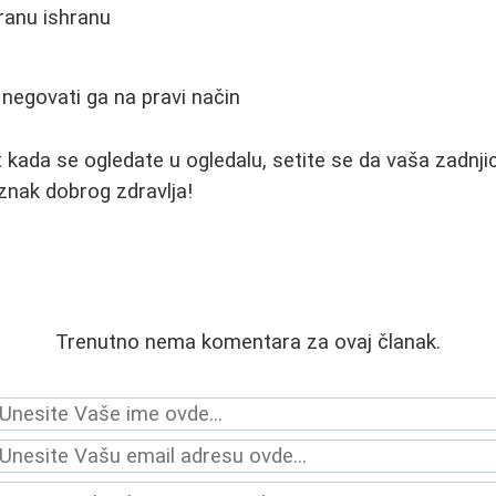
ranu ishranu
i negovati ga na pravi način
t kada se ogledate u ogledalu, setite se da vaša zadn
 znak dobrog zdravlja!
Trenutno nema komentara za ovaj članak.