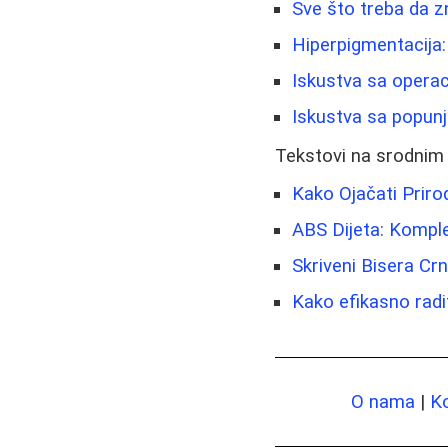
Sve što treba da z
Hiperpigmentacija:
Iskustva sa operac
Iskustva sa popunj
Tekstovi na srodnim
Kako Ojačati Prirod
ABS Dijeta: Kompl
Skriveni Bisera C
Kako efikasno radi
O nama
|
K