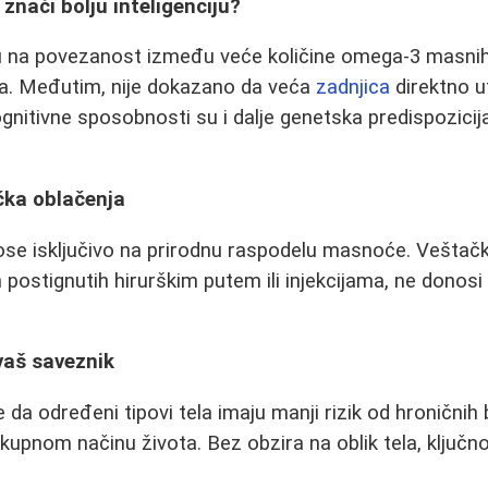
 znači bolju inteligenciju?
 na povezanost između veće količine omega-3 masnih ki
ga. Međutim, nije dokazano da veća
zadnjica
direktno ut
ognitivne sposobnosti su i dalje genetska predispozicija
čka oblačenja
ose isključivo na prirodnu raspodelu masnoće. Veštač
 postignutih hirurškim putem ili injekcijama, ne donosi
 vaš saveznik
da određeni tipovi tela imaju manji rizik od hroničnih b
kupnom načinu života. Bez obzira na oblik tela, ključno