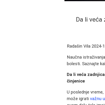
Da li veća
Radašin Vila
2024-1
Naučna istraživanja
bolesti. Saznajte k
Da li veća zadnjica
činjenice
U poslednje vreme, 
može igrati
važnu u