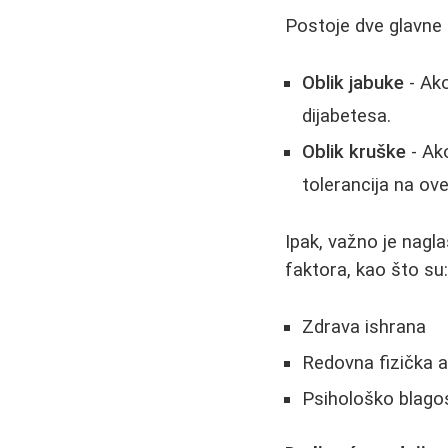
Postoje dve glavne
Oblik jabuke
- Ako
dijabetesa.
Oblik kruške
- Ak
tolerancija na ove
Ipak, važno je nagl
faktora, kao što su
Zdrava ishrana
Redovna fizička a
Psihološko blago