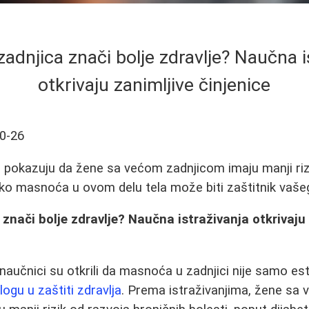
 zadnjica znači bolje zdravlje? Naučna i
otkrivaju zanimljive činjenice
0-26
 pokazuju da žene sa većom zadnjicom imaju manji riz
ako masnoća u ovom delu tela može biti zaštitnik vašeg
 znači bolje zdravlje? Naučna istraživanja otkrivaju
naučnici su otkrili da masnoća u zadnjici nije samo est
logu u zaštiti zdravlja
. Prema istraživanjima, žene sa 