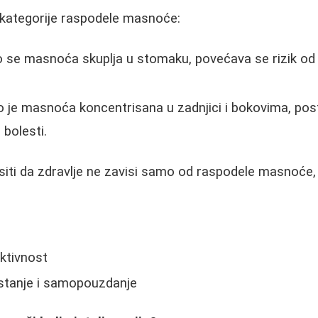
 kategorije raspodele masnoće:
 se masnoća skuplja u stomaku, povećava se rizik od s
o je masnoća koncentrisana u zadnjici i bokovima, pos
 bolesti.
asiti da zdravlje ne zavisi samo od raspodele masnoće, 
:
ktivnost
stanje i samopouzdanje