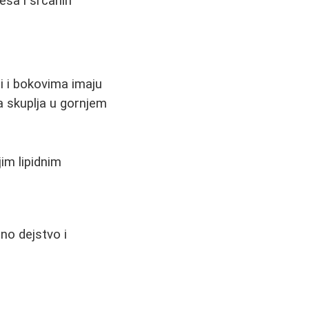
esa i srčanih
i i bokovima imaju
a skuplja u gornjem
im lipidnim
no dejstvo i