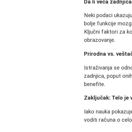
Da li veća zadnjica
Neki podaci ukazuju
bolje funkcije moz
Ključni faktori za k
obrazovanje.
Prirodna vs. vešta
Istraživanja se odn
zadnjica, poput onih
benefite.
Zaključak: Telo je
Iako nauka pokazuje 
voditi računa o celo