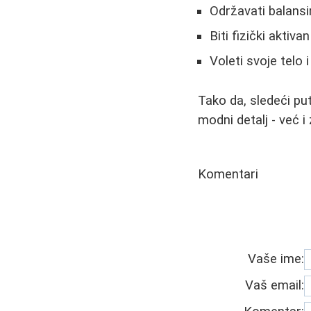
Održavati balansi
Biti fizički aktivan
Voleti svoje telo 
Tako da, sledeći pu
modni detalj - već i
Komentari
Vaše ime:
Vaš email: