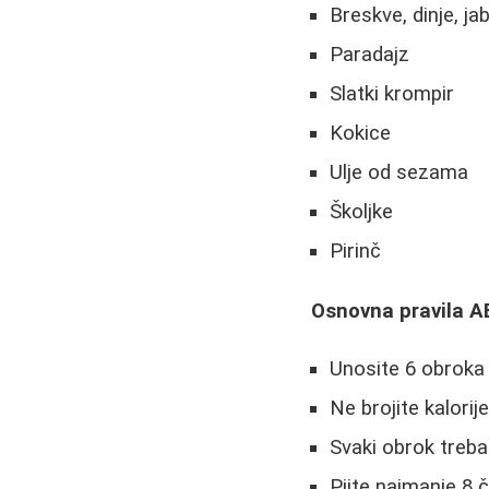
Breskve, dinje, ja
Paradajz
Slatki krompir
Kokice
Ulje od sezama
Školjke
Pirinč
Osnovna pravila AB
Unosite 6 obroka 
Ne brojite kalorij
Svaki obrok treba
Pijte najmanje 8