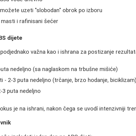
možete uzeti "slobodan" obrok po izboru
masti i rafinisani šećer
BS dijete
e podjednako važna kao i ishrana za postizanje rezultat
puta nedeljno (sa naglaskom na trbušne mišiće)
 - 2-3 puta nedeljno (trčanje, brzo hodanje, biciklizam
-3 puta nedeljno
okus je na ishrani, nakon čega se uvodí intenzivniji tre
ovnik