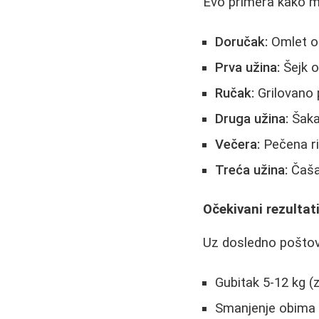
Evo primera kako mo
Doručak:
Omlet od
Prva užina:
Šejk o
Ručak:
Grilovano 
Druga užina:
Šaka
Večera:
Pečena rib
Treća užina:
Čaša
Očekivani rezultat
Uz dosledno poštova
Gubitak 5-12 kg (
Smanjenje obima 