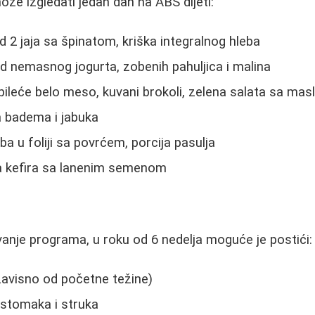
že izgledati jedan dan na ABS dijeti:
 2 jaja sa špinatom, kriška integralnog hleba
d nemasnog jogurta, zobenih pahuljica i malina
pileće belo meso, kuvani brokoli, zelena salata sa mas
 badema i jabuka
a u foliji sa povrćem, porcija pasulja
 kefira sa lanenim semenom
i
nje programa, u roku od 6 nedelja moguće je postići:
zavisno od početne težine)
stomaka i struka