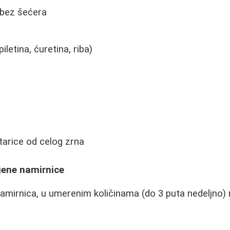
 bez šećera
etina, ćuretina, riba)
žitarice od celog zrna
jene namirnice
amirnica, u umerenim količinama (do 3 puta nedeljno)