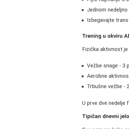
Jednom nedeljno 
Izbegavajte trans 
Trening u okviru A
Fizička aktivnost j
Vežbe snage - 3 
Aerobne aktivnosti
Trbušne vežbe - 2
U prve dve nedelje f
Tipičan dnevni jel