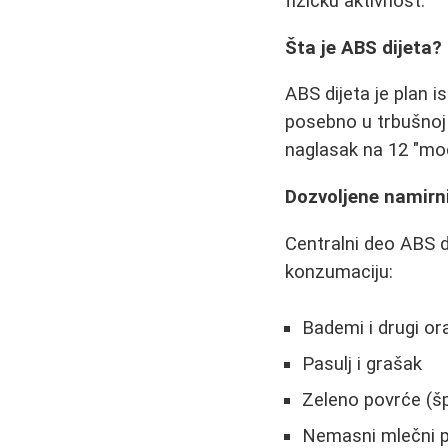
fizičku aktivnost.
Šta je ABS dijeta?
ABS dijeta je plan 
posebno u trbušnoj o
naglasak na 12 "moć
Dozvoljene namirn
Centralni deo ABS d
konzumaciju:
Bademi i drugi or
Pasulj i grašak
Zeleno povrće (špi
Nemasni mlečni p