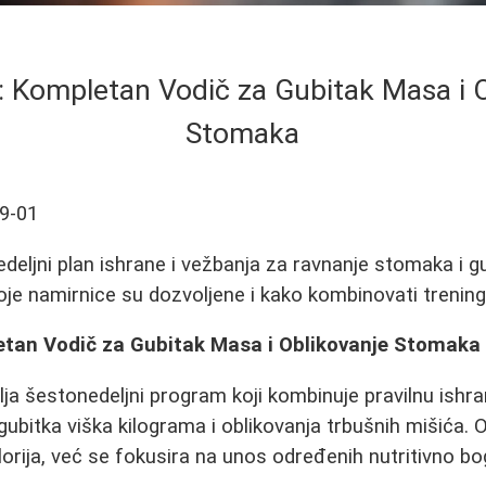
: Kompletan Vodič za Gubitak Masa i 
Stomaka
9-01
edeljni plan ishrane i vežbanja za ravnanje stomaka i 
oje namirnice su dozvoljene i kako kombinovati trening
etan Vodič za Gubitak Masa i Oblikovanje Stomaka
lja šestonedeljni program koji kombinuje pravilnu ishr
gubitka viška kilograma i oblikovanja trbušnih mišića. 
lorija, već se fokusira na unos određenih nutritivno bo