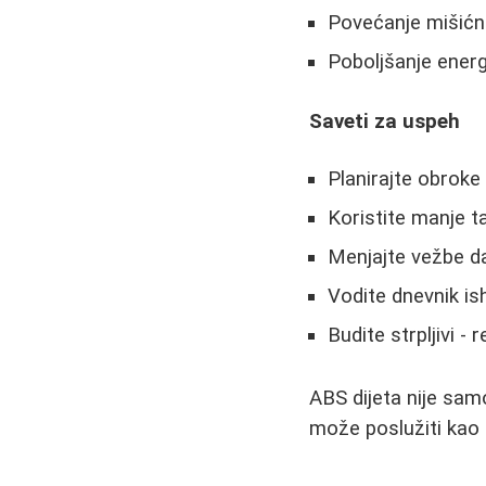
Povećanje mišićn
Poboljšanje ener
Saveti za uspeh
Planirajte obroke
Koristite manje ta
Menjajte vežbe da
Vodite dnevnik is
Budite strpljivi -
ABS dijeta nije sam
može poslužiti kao 