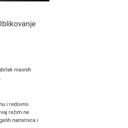
Oblikovanje
gubitak masnih
.
anu i redovno
Ovaj režim ne
gatih namirnica i