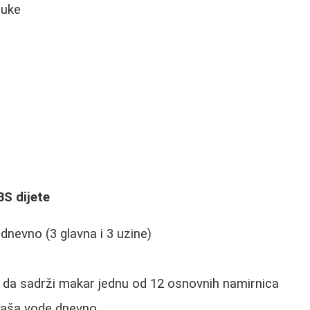
buke
S dijete
dnevno (3 glavna i 3 uzine)
e
 da sadrži makar jednu od 12 osnovnih namirnica
 čaša vode dnevno