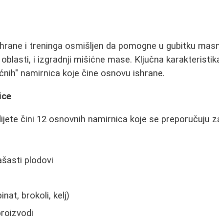
ishrane i treninga osmišljen da pomogne u gubitku masn
blasti, i izgradnji mišićne mase. Ključna karakteristika
nih" namirnica koje čine osnovu ishrane.
ice
ijete čini 12 osnovnih namirnica koje se preporučuju
ašasti plodovi
nat, brokoli, kelj)
roizvodi