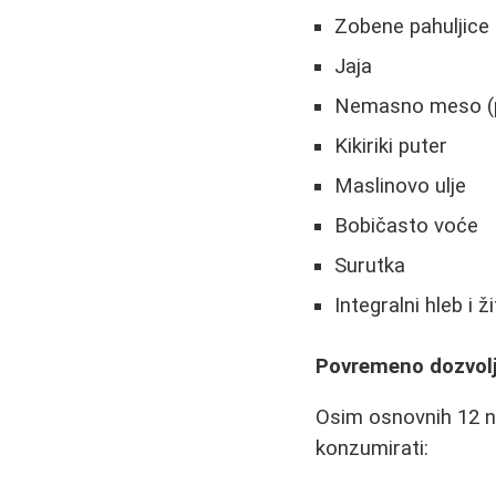
Zobene pahuljice
Jaja
Nemasno meso (pil
Kikiriki puter
Maslinovo ulje
Bobičasto voće
Surutka
Integralni hleb i 
Povremeno dozvol
Osim osnovnih 12 n
konzumirati: