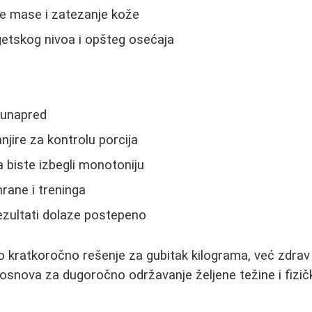
e mase i zatezanje kože
getskog nivoa i opšteg osećaja
 unapred
njire za kontrolu porcija
 biste izbegli monotoniju
hrane i treninga
 rezultati dolaze postepeno
o kratkoročno rešenje za gubitak kilograma, već zdrav 
osnova za dugoročno održavanje željene težine i fizičk