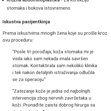
Kružna abdominoplastika
- Za korekciju
stomaka i bokova istovremeno
Iskustva pacijentkinja
Prema iskustvima mnogih žena koje su prošle kroz
ovu proceduru:
"Posle tri porođaja, koža stomaka mi je
visila iako sam nekada imala savršen
stomak. Kontaktirala sam nekoliko klinika
i tek nakon detaljnih istraživanja odlučila
se za operaciju."
"Zatezanje kože je jedna od najbolnijih
intervencija zbog nervnih završetaka u
koži. Pronađite zaista dobrog hirurga sa