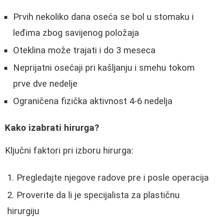
Prvih nekoliko dana oseća se bol u stomaku i
leđima zbog savijenog položaja
Oteklina može trajati i do 3 meseca
Neprijatni osećaji pri kašljanju i smehu tokom
prve dve nedelje
Ograničena fizička aktivnost 4-6 nedelja
Kako izabrati hirurga?
Ključni faktori pri izboru hirurga:
Pregledajte njegove radove pre i posle operacija
Proverite da li je specijalista za plastičnu
hirurgiju