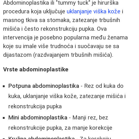
Abdominoplastika ili "tummy tuck" je hirurška
procedura koja uključuje
uklanjanje viška kože
i
masnog tkiva sa stomaka, zatezanje trbušnih
mišića i često rekonstrukciju pupka. Ova
intervencija je posebno popularna među ženama
koje su imale više trudnoća i suočavaju se sa
dijastazom (razdvajanjem trbušnih mišića).
Vrste abdominoplastike
Potpuna abdominoplastika
- Rez od kuka do
kuka, uklanjanje viška kože, zatezanje mišića i
rekonstrukcija pupka
Mini abdominoplastika
- Manji rez, bez
rekonstrukcije pupka, za manje korekcije