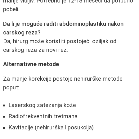
manje vidljiv. Potrebno je 12-18 meseci da potpuno
pobeli.
Da li je moguće raditi abdominoplastiku nakon
carskog reza?
Da, hirurg može koristiti postojeći oziljak od
carskog reza za novi rez.
Alternativne metode
Za manje korekcije postoje nehirurške metode
poput:
Laserskog zatezanja kože
Radiofrekventnih tretmana
Kavitacije (nehirurška liposukcija)