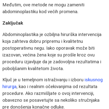
Međutim, ove metode ne mogu zameniti
abdominoplastiku kod većih promena.
Zaključak
Abdominoplastika je ozbiljna hirurška intervencija
koja zahteva dobru pripremu i kvalitetnu
postoperativnu negu. Iako oporavak može biti
izazovan, većina žena koje su prošle kroz ovu
proceduru izjavljuje da je zadovoljna rezultatima i
poboljšanim kvalitetom života.
Ključ je u temeljnom istraživanju i izboru
iskusnog
hirurga
, kao i realnim očekivanjima od rezultata
procedure. Ako razmišljate o ovoj intervenciji,
obavezno se posavetujte sa nekoliko stručnjaka
pre donošenja konačne odluke.