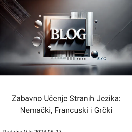
Zabavno Učenje Stranih Jezika:
Nemački, Francuski i Grčki
Radašin Vila
2024-06-27