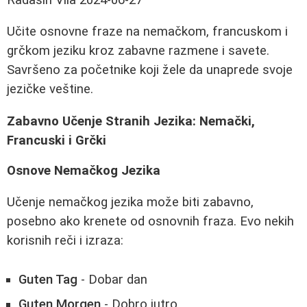
Učite osnovne fraze na nemačkom, francuskom i
grčkom jeziku kroz zabavne razmene i savete.
Savršeno za početnike koji žele da unaprede svoje
jezičke veštine.
Zabavno Učenje Stranih Jezika: Nemački,
Francuski i Grčki
Osnove Nemačkog Jezika
Učenje nemačkog jezika može biti zabavno,
posebno ako krenete od osnovnih fraza. Evo nekih
korisnih reči i izraza:
Guten Tag
- Dobar dan
Guten Morgen
- Dobro jutro