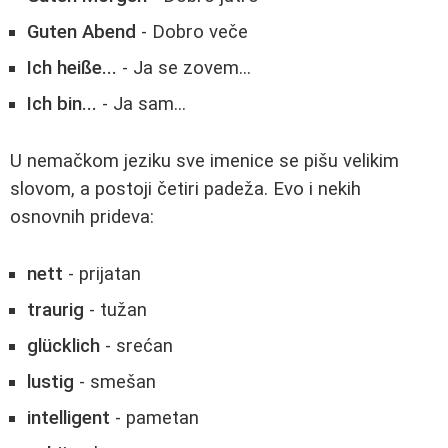
Guten Abend
- Dobro veče
Ich heiße...
- Ja se zovem...
Ich bin...
- Ja sam...
U nemačkom jeziku sve imenice se pišu velikim
slovom, a postoji četiri padeža. Evo i nekih
osnovnih prideva:
nett
- prijatan
traurig
- tužan
glücklich
- srećan
lustig
- smešan
intelligent
- pametan