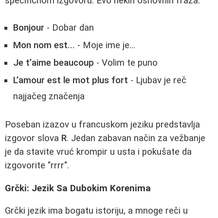
specifičnom izgovoru. Evo nekih osnovnih fraza:
Bonjour
- Dobar dan
Mon nom est...
- Moje ime je...
Je t’aime beaucoup
- Volim te puno
L’amour est le mot plus fort
- Ljubav je reč
najjačeg značenja
Poseban izazov u francuskom jeziku predstavlja
izgovor slova
R
. Jedan zabavan način za vežbanje
je da stavite vruć krompir u usta i pokušate da
izgovorite "rrrr".
Grčki: Jezik Sa Dubokim Korenima
Grčki jezik ima bogatu istoriju, a mnoge reči u