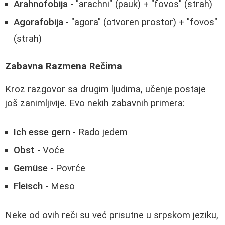
Arahnofobija
- "arachni" (pauk) + "fovos" (strah)
Agorafobija
- "agora" (otvoren prostor) + "fovos"
(strah)
Zabavna Razmena Rečima
Kroz razgovor sa drugim ljudima, učenje postaje
još zanimljivije. Evo nekih zabavnih primera:
Ich esse gern
- Rado jedem
Obst
- Voće
Gemüse
- Povrće
Fleisch
- Meso
Neke od ovih reči su već prisutne u srpskom jeziku,