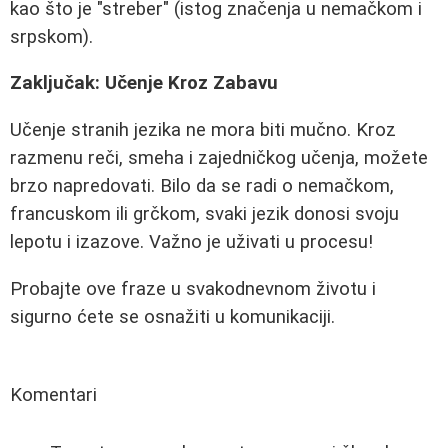
kao što je "streber" (istog značenja u nemačkom i
srpskom).
Zaključak: Učenje Kroz Zabavu
Učenje stranih jezika ne mora biti mučno. Kroz
razmenu reči, smeha i zajedničkog učenja, možete
brzo napredovati. Bilo da se radi o nemačkom,
francuskom ili grčkom, svaki jezik donosi svoju
lepotu i izazove. Važno je uživati u procesu!
Probajte ove fraze u svakodnevnom životu i
sigurno ćete se osnažiti u komunikaciji.
Komentari