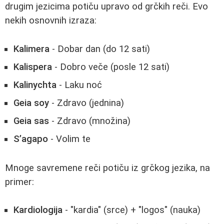
drugim jezicima potiču upravo od grčkih reči. Evo
nekih osnovnih izraza:
Kalimera
- Dobar dan (do 12 sati)
Kalispera
- Dobro veče (posle 12 sati)
Kalinychta
- Laku noć
Geia soy
- Zdravo (jednina)
Geia sas
- Zdravo (množina)
S’agapo
- Volim te
Mnoge savremene reči potiču iz grčkog jezika, na
primer:
Kardiologija
- "kardia" (srce) + "logos" (nauka)