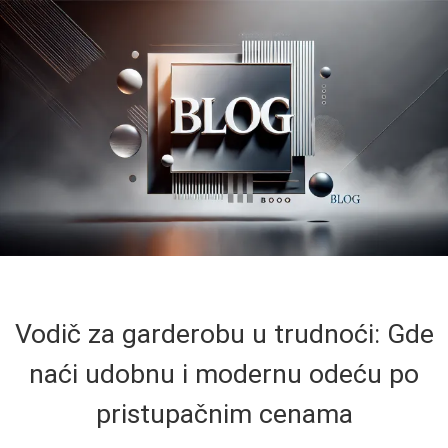
Vodič za garderobu u trudnoći: Gde
naći udobnu i modernu odeću po
pristupačnim cenama