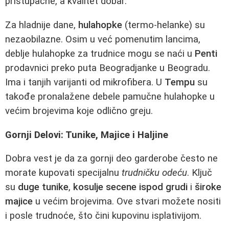
pristupačne, a kvalitet dobar.
Za hladnije dane,
hulahopke
(termo-helanke) su
nezaobilazne. Osim u već pomenutim lancima,
deblje hulahopke za trudnice mogu se naći u
Penti
prodavnici preko puta Beogradjanke u Beogradu.
Ima i tanjih varijanti od mikrofibera. U
Tempu
su
takođe pronalažene debele pamučne hulahopke u
većim brojevima koje odlično greju.
Gornji Delovi: Tunike, Majice i Haljine
Dobra vest je da za gornji deo garderobe često ne
morate kupovati specijalnu
trudničku odeću
. Ključ
su
duge tunike
,
kosulje secene ispod grudi
i
široke
majice
u većim brojevima. Ove stvari možete nositi
i posle trudnoće, što čini kupovinu isplativijom.