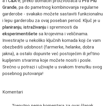
a i
C&A
-e, preko domaćih proizvođača u
Pro Più
Grande
, pa do pametnog kombinovanja regularne
garderobe - svakako možete sastaviti funkcionalnu
i lepu garderobu za ovaj poseban period. Ključ je u
planiranju
,
istraživanju
i spremnosti da
eksperimentišete
sa krojevima i veličinama.
Investirajte u nekoliko ključnih komada koji će vam
obezbediti udobnost (farmerke, helanke, dobra
jakna), a ostalo dopunite već postojećim ili jeftino
kupljenim stvarima koje možete nositi i posle.
Srećno u potrazi i uživajte u svakom trenutku svog
posebnog putovanja!
Komentari
Trenutno nema komentara za ovaj članak.