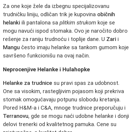
Za one koje žele da izbegnu specijalizovanu
trudničku liniju, odličan trik je kupovina
običnih
helanki
ili pantalona sa
plitkim strukom
koje se
mogu navući ispod stomaka. Ovo je naročito dobro
rešenje za raniju trudnoću i toplije dane. U
Zari
i
Mangu
često imaju helanke sa tankom gumom koje
savršeno funkcionišu na ovaj način.
Neprocenjive Helanke i Hulahopke
Helanke za trudnice
su pravi spas za udobnost.
One sa visokim, rastegljivim pojasom koji prekriva
stomak omogućavaju potpunu slobodu kretanja.
Pored H&M-a i C&A, mnoge trudnice preporučuju i
Terranovu
, gde se mogu naći udobne helanke i donji
delovi trenerki od kvalitetnog pamuka. Cene su