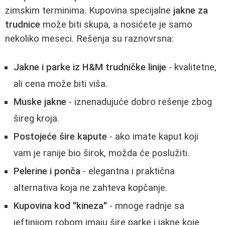
zimskim terminima. Kupovina specijalne
jakne za
trudnice
može biti skupa, a nosićete je samo
nekoliko meseci. Rešenja su raznovrsna:
Jakne i parke iz H&M trudničke linije
- kvalitetne,
ali cena može biti viša.
Muske jakne
- iznenadujuće dobro rešenje zbog
šireg kroja.
Postojeće šire kapute
- ako imate kaput koji
vam je ranije bio širok, možda će poslužiti.
Pelerine i ponča
- elegantna i praktična
alternativa koja ne zahteva kopčanje.
Kupovina kod "kineza"
- mnoge radnje sa
jeftinijom robom imaju šire parke i jakne koje