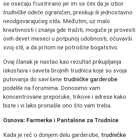
se osećaju frustrirano jer im se čini da je izbor
trudničke odeće
ograničen, preskup ili jednostavno
neodgovarajućeg stila. Međutim, uz malo
kreativnosti i znanja gde tražiti, moguće je provesti
ovih devet meseci u potpunoj udobnosti, očuvavši
svoj stil, a da pritom ne potrošite bogatstvo.
Ovaj članak je nastao kao rezultat prikupljanja
iskustava i saveta brojnih trudnica koje su svoja
putovanja do savršene
trudničke garderobe
podelile na forumima. Donosimo vam
koncentrovane preporuke, trikove i adrese kako
biste i vi lako pronašle ono što vam treba.
Osnova: Farmerke i Pantalone za Trudnice
Kada je reč o donjem delu garderobe,
trudničke