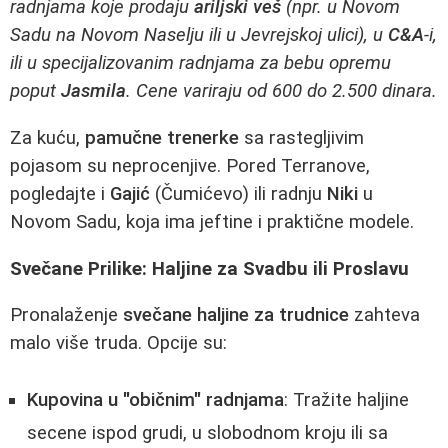
radnjama koje prodaju
ariljski veš
(npr. u Novom
Sadu na Novom Naselju ili u Jevrejskoj ulici), u
C&A
-i,
ili u specijalizovanim radnjama za bebu opremu
poput
Jasmila
. Cene variraju od 600 do 2.500 dinara.
Za kuću,
pamučne trenerke
sa rastegljivim
pojasom su neprocenjive. Pored Terranove,
pogledajte i
Gajić
(Čumićevo) ili radnju
Niki
u
Novom Sadu, koja ima jeftine i praktične modele.
Svečane Prilike: Haljine za Svadbu ili Proslavu
Pronalaženje
svečane haljine za trudnice
zahteva
malo više truda. Opcije su:
Kupovina u "običnim" radnjama
: Tražite haljine
secene ispod grudi, u slobodnom kroju ili sa