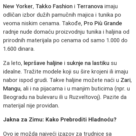
New Yorker
,
Takko Fashion
i
Terranova
imaju
odličan izbor dužih pamučnih majica i tunika po
veoma niskim cenama. Takođe,
Pro Più Grande
radnje nude domaću proizvodnju tunika i haljina od
prirodnih materijala po cenama od samo 1.000 do
1.600 dinara.
Za leto,
lepršave haljine
i
suknje na lastiku
su
idealne. Tražite modele koji su šire krojeni ili imaju
nabor ispod grudi. Takve haljine možete naći u
Zari
,
Mangu
, ali i na pijacama i u manjim buticima (npr. u
Beogradu na bulevaru ili u Ruzveltovoj). Pazite da
materijal nije providan.
Jakna za Zimu: Kako Prebroditi Hladnoću?
Ovo je možda najveći izazov za trudnice sa