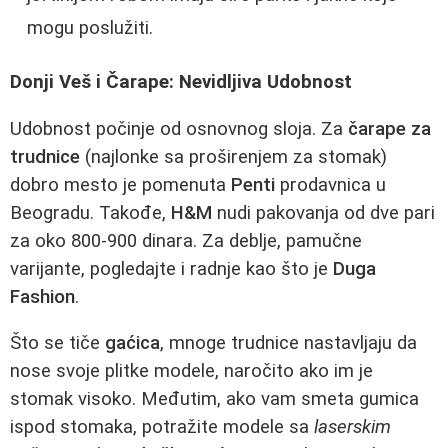
mogu poslužiti.
Donji Veš i Čarape: Nevidljiva Udobnost
Udobnost počinje od osnovnog sloja. Za
čarape za
trudnice
(najlonke sa proširenjem za stomak)
dobro mesto je pomenuta
Penti
prodavnica u
Beogradu. Takođe,
H&M
nudi pakovanja od dve pari
za oko 800-900 dinara. Za deblje, pamučne
varijante, pogledajte i radnje kao što je
Duga
Fashion
.
Što se tiče
gaćica
, mnoge trudnice nastavljaju da
nose svoje plitke modele, naročito ako im je
stomak visoko. Međutim, ako vam smeta gumica
ispod stomaka, potražite modele sa
laserskim