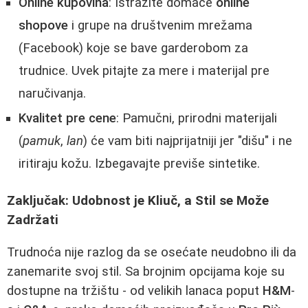
Online kupovina
: Istražite domaće
online
shopove
i grupe na društvenim mrežama
(Facebook) koje se bave garderobom za
trudnice. Uvek pitajte za mere i materijal pre
naručivanja.
Kvalitet pre cene
: Pamučni, prirodni materijali
(
pamuk
,
lan
) će vam biti najprijatniji jer "dišu" i ne
iritiraju kožu. Izbegavajte previše sintetike.
Zaključak: Udobnost je Kliuč, a Stil se Može
Zadržati
Trudnoća nije razlog da se osećate neudobno ili da
zanemarite svoj stil. Sa brojnim opcijama koje su
dostupne na tržištu - od velikih lanaca poput
H&M
-