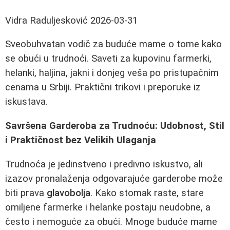
Vidra Raduljesković
2026-03-31
Sveobuhvatan vodič za buduće mame o tome kako
se obući u trudnoći. Saveti za kupovinu farmerki,
helanki, haljina, jakni i donjeg veša po pristupačnim
cenama u Srbiji. Praktični trikovi i preporuke iz
iskustava.
Savršena Garderoba za Trudnoću: Udobnost, Stil
i Praktičnost bez Velikih Ulaganja
Trudnoća je jedinstveno i predivno iskustvo, ali
izazov pronalaženja odgovarajuće garderobe može
biti prava
glavobolja
. Kako stomak raste, stare
omiljene farmerke i helanke postaju neudobne, a
često i nemoguće za obući. Mnoge buduće mame