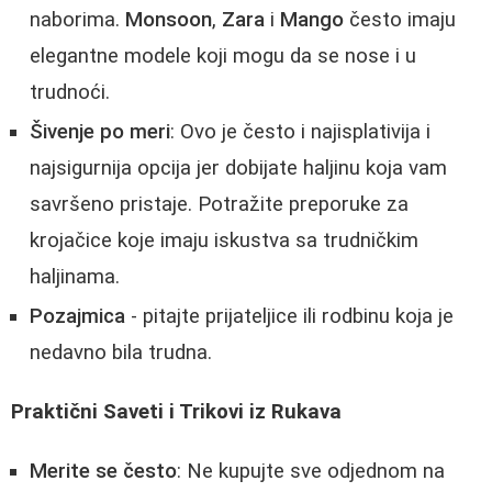
naborima.
Monsoon
,
Zara
i
Mango
često imaju
elegantne modele koji mogu da se nose i u
trudnoći.
Šivenje po meri
: Ovo je često i najisplativija i
najsigurnija opcija jer dobijate haljinu koja vam
savršeno pristaje. Potražite preporuke za
krojačice koje imaju iskustva sa trudničkim
haljinama.
Pozajmica
- pitajte prijateljice ili rodbinu koja je
nedavno bila trudna.
Praktični Saveti i Trikovi iz Rukava
Merite se često
: Ne kupujte sve odjednom na