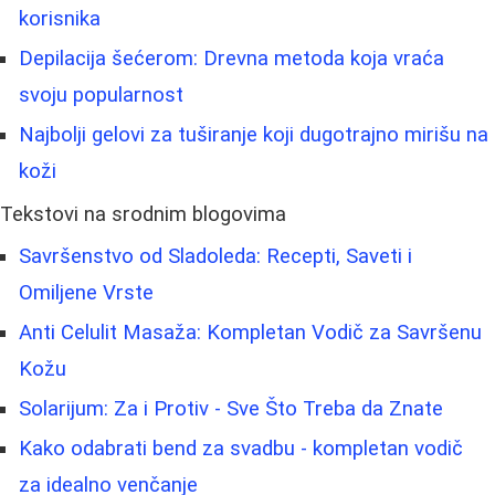
korisnika
Depilacija šećerom: Drevna metoda koja vraća
svoju popularnost
Najbolji gelovi za tuširanje koji dugotrajno mirišu na
koži
Tekstovi na srodnim blogovima
Savršenstvo od Sladoleda: Recepti, Saveti i
Omiljene Vrste
Anti Celulit Masaža: Kompletan Vodič za Savršenu
Kožu
Solarijum: Za i Protiv - Sve Što Treba da Znate
Kako odabrati bend za svadbu - kompletan vodič
za idealno venčanje