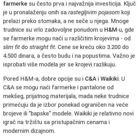
farmerke
su često prva i najvažnija investicija. Ključ
je u pronalaženju onih sa
rastegljivim pojasom
koji
prelazi preko stomaka, a ne seče u njega. Mnoge
trudnice su vrlo zadovoljne ponudom u
H&M
-u, gde
se farmerke mogu naći u različitim krojevima - od
slim fit
do
straight fit
. Cene se kreću oko 3.200 do
4.500 dinara, a često budu i na popustima. Važno je
isprobati više modela jer se krojevi razlikuju.
Pored H&M-a, dobre opcije su i
C&A
i
Waikiki
. U
C&A se mogu naći farmerke i pantalone od
mekšeg, prijatnog materijala, mada neke trudnice
primećuju da je izbor ponekad ograničen na veće
brojeve ili "bapske" modele. Waikiki je relativno novi
igrač na tržištu sa pristupačnim cenama i
modernim dizajnom.