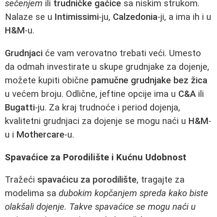
sečenjem
ili
trudničke gaćice
sa niskim strukom.
Nalaze se u
Intimissimi
-ju,
Calzedonia
-ji, a ima ih i u
H&M
-u.
Grudnjaci
će vam verovatno trebati veći. Umesto
da odmah investirate u skupe grudnjake za dojenje,
možete kupiti obične
pamučne grudnjake bez žica
u većem broju. Odlične, jeftine opcije ima u
C&A
ili
Bugatti
-ju. Za kraj trudnoće i period dojenja,
kvalitetni grudnjaci za dojenje se mogu naći u
H&M
-
u i
Mothercare
-u.
Spavaćice za Porodilište i Kućnu Udobnost
Tražeći
spavaćicu za porodilište
, tragajte za
modelima sa
dubokim kopčanjem spreda kako biste
olakšali dojenje. Takve spavaćice se mogu naći u