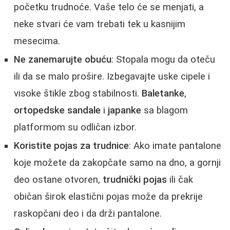
početku trudnoće. Vaše telo će se menjati, a
neke stvari će vam trebati tek u kasnijim
mesecima.
Ne zanemarujte obuću
: Stopala mogu da oteču
ili da se malo prošire. Izbegavajte uske cipele i
visoke štikle zbog stabilnosti.
Baletanke
,
ortopedske sandale
i
japanke
sa blagom
platformom su odličan izbor.
Koristite pojas za trudnice
: Ako imate pantalone
koje možete da zakopčate samo na dno, a gornji
deo ostane otvoren,
trudnički pojas
ili čak
običan širok elastični pojas može da prekrije
raskopčani deo i da drži pantalone.