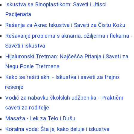
Iskustva sa Rinoplastikom: Saveti i Utisci
Pacijenata
Rešenja za Akne: Iskustva i Saveti za Čistu Kožu
Rešavanje problema s aknama, ožiljcima i flekama -
Saveti i iskustva
Hijaluronski Tretman: Najčešća Pitanja i Saveti za
Negu Posle Tretmana
Kako se rešiti akni - Iskustva i saveti za trajno
rešenje
Vodič za nabavku školskih udžbenika - Praktični
saveti za roditelje
Masaža - Lek za Telo i Dušu
Koralna voda: Šta je, kako deluje i iskustva