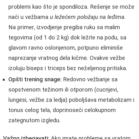
problemi kao što je spondiloza. Rešenje se može
naći u vežbama
u ležećem položaju na leđima
.
Na primer, izvodjenje pregiba ruku sa malim
tegovima (od 1 do 2 kg) dok ležite na podu, sa
glavom ravno oslonjenom, potpuno eliminiše
naprezanje vratnog dela kičme. Ovakve vežbe
izoluju biseps i triceps bez neželjenog pritiska.
Opšti trening snage:
Redovno vežbanje sa
sopstvenom težinom ili otporom (cucnjevi,
lungesi, vežbe za ledja) poboljšava metabolizam i
tonus celog tela, doprinoseći celokupnom
zategnutom izgledu.
Važno izbegavati:
Ako imate probleme sa vratom,