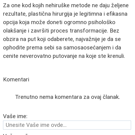
Za one kod kojih nehiruške metode ne daju željene
rezultate, plastična hirurgija je legitimna i efikasna
opcija koja može doneti ogromno psihološko
olakšanje i završiti proces transformacije. Bez
obzira na put koji odaberete, najvažnije je da se
ophodite prema sebi sa samosaosećanjem i da
cenite neverovatno putovanje na koje ste krenuli.
Komentari
Trenutno nema komentara za ovaj članak.
Vaše ime: