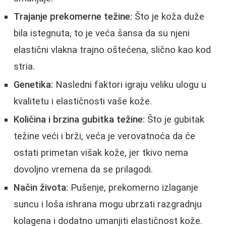
Trajanje prekomerne težine:
Što je koža duže
bila istegnuta, to je veća šansa da su njeni
elastični vlakna trajno oštećena, slično kao kod
stria.
Genetika:
Nasledni faktori igraju veliku ulogu u
kvalitetu i elastičnosti vaše kože.
Količina i brzina gubitka težine:
Što je gubitak
težine veći i brži, veća je verovatnoća da će
ostati primetan višak kože, jer tkivo nema
dovoljno vremena da se prilagodi.
Način života:
Pušenje, prekomerno izlaganje
suncu i loša ishrana mogu ubrzati razgradnju
kolagena i dodatno umanjiti elastičnost kože.