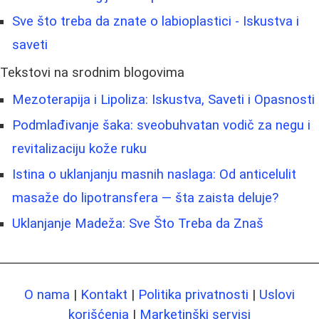
Sve što treba da znate o labioplastici - Iskustva i
saveti
Tekstovi na srodnim blogovima
Mezoterapija i Lipoliza: Iskustva, Saveti i Opasnosti
Podmlađivanje šaka: sveobuhvatan vodič za negu i
revitalizaciju kože ruku
Istina o uklanjanju masnih naslaga: Od anticelulit
masaže do lipotransfera — šta zaista deluje?
Uklanjanje Madeža: Sve Što Treba da Znaš
O nama
|
Kontakt
|
Politika privatnosti
|
Uslovi
korišćenja
|
Marketinški servisi