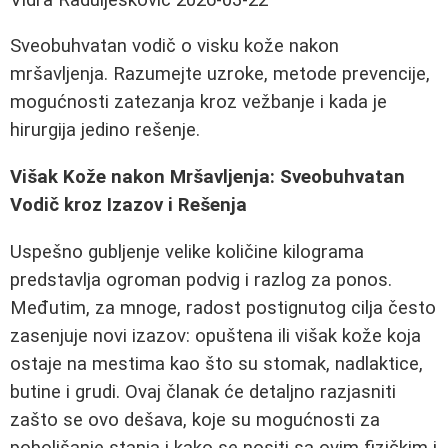
Sveobuhvatan vodič o visku kože nakon
mršavljenja. Razumejte uzroke, metode prevencije,
mogućnosti zatezanja kroz vežbanje i kada je
hirurgija jedino rešenje.
Višak Kože nakon Mršavljenja: Sveobuhvatan
Vodič kroz Izazov i Rešenja
Uspešno gubljenje velike količine kilograma
predstavlja ogroman podvig i razlog za ponos.
Međutim, za mnoge, radost postignutog cilja često
zasenjuje novi izazov: opuštena ili višak kože koja
ostaje na mestima kao što su stomak, nadlaktice,
butine i grudi. Ovaj članak će detaljno razjasniti
zašto se ovo dešava, koje su mogućnosti za
poboljšanje stanja i kako se nositi sa ovim fizičkim i