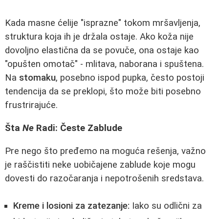
Kada masne ćelije "isprazne" tokom mršavljenja,
struktura koja ih je držala ostaje. Ako koža nije
dovoljno elastična da se povuče, ona ostaje kao
"opušten omotač" - mlitava, naborana i spuštena.
Na
stomaku
, posebno ispod pupka, često postoji
tendencija da se preklopi, što može biti posebno
frustrirajuće.
Šta
Ne
Radi: Česte Zablude
Pre nego što pređemo na moguća rešenja, važno
je raščistiti neke uobičajene zablude koje mogu
dovesti do razočaranja i nepotrošenih sredstava.
Kreme i losioni za zatezanje:
Iako su odlični za