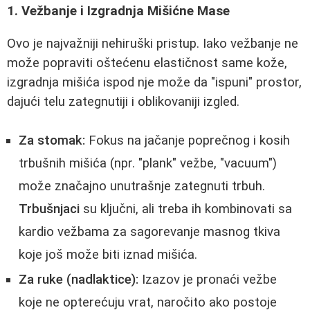
1. Vežbanje i Izgradnja Mišićne Mase
Ovo je najvažniji nehiruški pristup. Iako vežbanje ne
može popraviti oštećenu elastičnost same kože,
izgradnja mišića ispod nje može da "ispuni" prostor,
dajući telu zategnutiji i oblikovaniji izgled.
Za stomak:
Fokus na jačanje poprečnog i kosih
trbušnih mišića (npr. "plank" vežbe, "vacuum")
može značajno unutrašnje zategnuti trbuh.
Trbušnjaci
su ključni, ali treba ih kombinovati sa
kardio vežbama za sagorevanje masnog tkiva
koje još može biti iznad mišića.
Za ruke (nadlaktice):
Izazov je pronaći vežbe
koje ne opterećuju vrat, naročito ako postoje