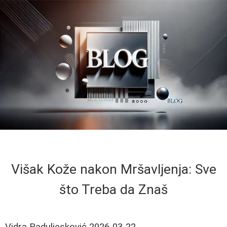
Višak Kože nakon Mršavljenja: Sve
što Treba da Znaš
Vidra Raduljesković
2026-03-22