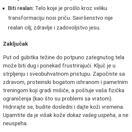
Biti realan:
Telo koje je prošlo kroz veliku
transformaciju nosi priču. Savršenstvo nije
realan cilj; zdravlje i zadovoljstvo jesu.
Zaključak
Put od gubitka težine do potpuno zategnutog tela
može biti dug i ponekad frustrirajući. Ključ je u
strpljenju i sveobuhvatnom pristupu. Započnite sa
zdravom, proteinski bogatom ishranom i pametnim
treningom koji gradi mišiće, a poštuje vaša fizička
ograničenja (kao što su problemi sa vratom).
Hidrirajte se, budite dosledni i dajte koži vremena.
Upamtite da je višak kože
dokaz vašeg uspeha
, a ne
neuspeha.