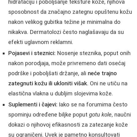
hidrataciju i poboljšanje teksture kože, njihova
sposobnost da značajno zategnu opuštenu kožu
nakon velikog gubitka težine je minimalna do
nikakva. Dermatolozi često naglašavaju da su
efekti uglavnom reklamni.
Pojasevi i steznici:
Nosenje steznika, poput onih
nakon porodjaja, može privremeno dati osećaj
podrške i poboljšati držanje, ali
neće trajno
zategnuti kožu ili ukloniti višak
. Oni ne utiču na
elastična vlakna u dubljim slojevima kože.
Suplementi i čajevi:
Iako se na forumima često
spominju određene biljke poput
gotu kole
, naučni
dokazi o njihovoj efikasnosti za zatezanje kože
su ograničeni. Uvek je pametno konsultovati