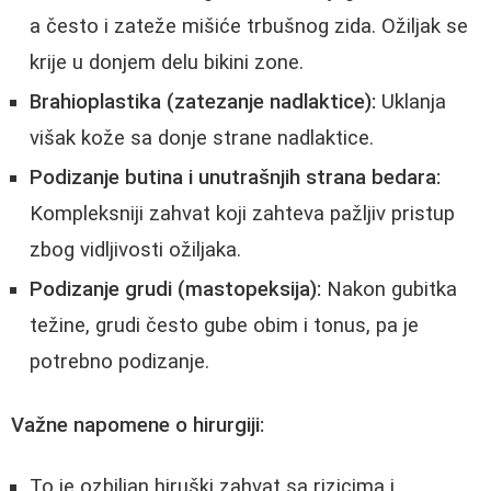
a često i zateže mišiće trbušnog zida. Ožiljak se
krije u donjem delu bikini zone.
Brahioplastika (zatezanje nadlaktice):
Uklanja
višak kože sa donje strane nadlaktice.
Podizanje butina i unutrašnjih strana bedara:
Kompleksniji zahvat koji zahteva pažljiv pristup
zbog vidljivosti ožiljaka.
Podizanje grudi (mastopeksija):
Nakon gubitka
težine, grudi često gube obim i tonus, pa je
potrebno podizanje.
Važne napomene o hirurgiji:
To je ozbiljan hiruški zahvat sa rizicima i