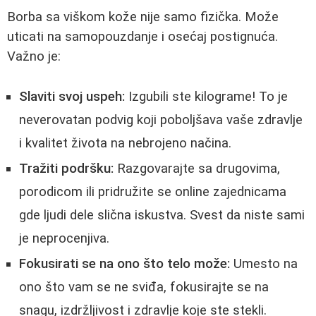
Borba sa viškom kože nije samo fizička. Može
uticati na samopouzdanje i osećaj postignuća.
Važno je:
Slaviti svoj uspeh:
Izgubili ste kilograme! To je
neverovatan podvig koji poboljšava vaše zdravlje
i kvalitet života na nebrojeno načina.
Tražiti podršku:
Razgovarajte sa drugovima,
porodicom ili pridružite se online zajednicama
gde ljudi dele slična iskustva. Svest da niste sami
je neprocenjiva.
Fokusirati se na ono što telo može:
Umesto na
ono što vam se ne sviđa, fokusirajte se na
snagu, izdržljivost i zdravlje koje ste stekli.