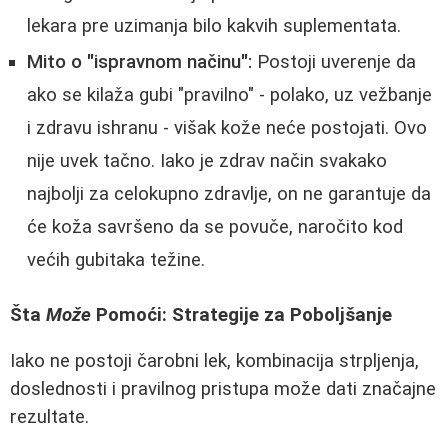
lekara pre uzimanja bilo kakvih suplementata.
Mito o "ispravnom načinu":
Postoji uverenje da
ako se kilaža gubi "pravilno" - polako, uz vežbanje
i zdravu ishranu - višak kože neće postojati. Ovo
nije uvek tačno. Iako je zdrav način svakako
najbolji za celokupno zdravlje, on ne garantuje da
će koža savršeno da se povuče, naročito kod
većih gubitaka težine.
Šta
Može
Pomoći: Strategije za Poboljšanje
Iako ne postoji čarobni lek, kombinacija strpljenja,
doslednosti i pravilnog pristupa može dati značajne
rezultate.