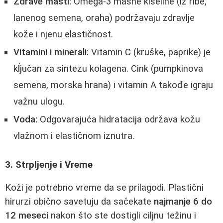
Zdrave masti:
Omega-3 masne kiseline (iz ribe,
lanenog semena, oraha) podržavaju zdravlje
kože i njenu elastičnost.
Vitamini i minerali:
Vitamin C (kruške, paprike) je
kĺjučan za sintezu kolagena. Cink (pumpkinova
semena, morska hrana) i vitamin A takođe igraju
važnu ulogu.
Voda:
Odgovarajuća hidratacija održava kožu
vlažnom i elastičnom iznutra.
3. Strpljenje i Vreme
Koži je potrebno vreme da se prilagodi. Plastični
hirurzi obično savetuju da sačekate
najmanje 6 do
12 meseci
nakon što ste dostigli ciljnu težinu i