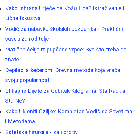
Kako Ishrana Utječe na Kožu Lica? Istraživanje i
Lična Iskustva
Vodič za nabavku školskih udžbenika - Praktični
saveti za roditelje
Matične ćelije iz pupčane vrpce: Sve što treba da
znate
Depilacija šećerom: Drevna metoda koja vraća
svoju popularnost
Efikasne Dijete za Gubitak Kilograma: Šta Radi, a
Šta Ne?
Kako Ukloniti Oziljke: Kompletan Vodič sa Savetima
i Metodama
Estetska hirurgija - za i protiv