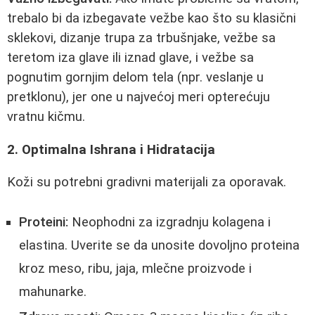
trebalo bi da izbegavate vežbe kao što su klasični
sklekovi, dizanje trupa za trbušnjake, vežbe sa
teretom iza glave ili iznad glave, i vežbe sa
pognutim gornjim delom tela (npr. veslanje u
pretklonu), jer one u najvećoj meri opterećuju
vratnu kičmu.
2. Optimalna Ishrana i Hidratacija
Koži su potrebni gradivni materijali za oporavak.
Proteini:
Neophodni za izgradnju kolagena i
elastina. Uverite se da unosite dovoljno proteina
kroz meso, ribu, jaja, mlečne proizvode i
mahunarke.