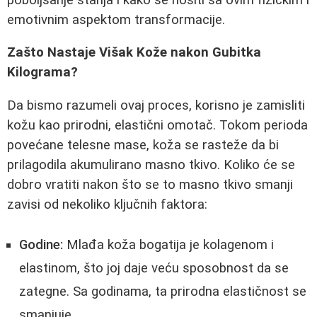
emotivnim aspektom transformacije.
Zašto Nastaje Višak Kože nakon Gubitka
Kilograma?
Da bismo razumeli ovaj proces, korisno je zamisliti
kožu kao prirodni, elastični omotač. Tokom perioda
povećane telesne mase, koža se rasteže da bi
prilagodila akumulirano masno tkivo. Koliko će se
dobro vratiti nakon što se to masno tkivo smanji
zavisi od nekoliko ključnih faktora:
Godine:
Mlađa koža bogatija je kolagenom i
elastinom, što joj daje veću sposobnost da se
zategne. Sa godinama, ta prirodna elastičnost se
smanjuje.