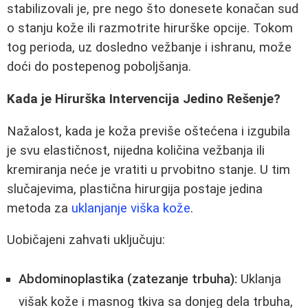
stabilizovali je, pre nego što donesete konačan sud
o stanju kože ili razmotrite hirurške opcije. Tokom
tog perioda, uz dosledno vežbanje i ishranu, može
doći do postepenog poboljšanja.
Kada je Hirurška Intervencija Jedino Rešenje?
Nažalost, kada je koža previše oštećena i izgubila
je svu elastičnost, nijedna količina vežbanja ili
kremiranja neće je vratiti u prvobitno stanje. U tim
slučajevima, plastična hirurgija postaje jedina
metoda za
uklanjanje viška kože
.
Uobičajeni zahvati uključuju:
Abdominoplastika (zatezanje trbuha):
Uklanja
višak kože i masnog tkiva sa donjeg dela trbuha,