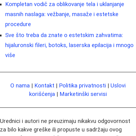
Kompletan vodič za oblikovanje tela i uklanjanje
masnih naslaga: vežbanje, masaže i estetske
procedure
Sve što treba da znate o estetskim zahvatima:
hijaluronski fileri, botoks, laserska epilacija i mnogo
više
O nama
|
Kontakt
|
Politika privatnosti
|
Uslovi
korišćenja
|
Marketinški servisi
Urednici i autori ne preuzimaju nikakvu odgovornost
za bilo kakve greške ili propuste u sadržaju ovog