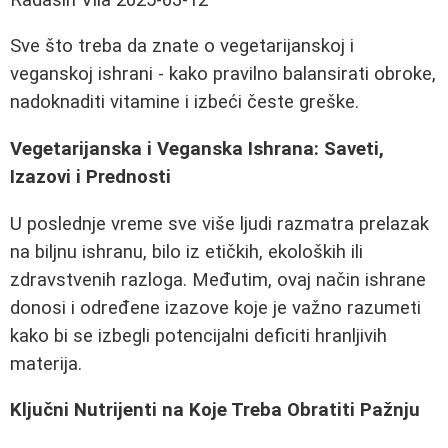
Sve što treba da znate o vegetarijanskoj i
veganskoj ishrani - kako pravilno balansirati obroke,
nadoknaditi vitamine i izbeći česte greške.
Vegetarijanska i Veganska Ishrana: Saveti,
Izazovi i Prednosti
U poslednje vreme sve više ljudi razmatra prelazak
na biljnu ishranu, bilo iz etičkih, ekoloških ili
zdravstvenih razloga. Međutim, ovaj način ishrane
donosi i određene izazove koje je važno razumeti
kako bi se izbegli potencijalni deficiti hranljivih
materija.
Ključni Nutrijenti na Koje Treba Obratiti Pažnju