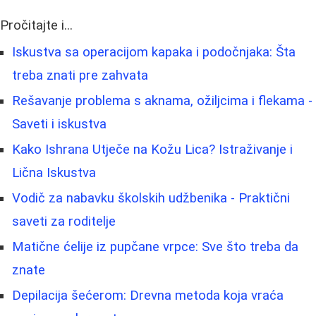
Pročitajte i...
Iskustva sa operacijom kapaka i podočnjaka: Šta
treba znati pre zahvata
Rešavanje problema s aknama, ožiljcima i flekama -
Saveti i iskustva
Kako Ishrana Utječe na Kožu Lica? Istraživanje i
Lična Iskustva
Vodič za nabavku školskih udžbenika - Praktični
saveti za roditelje
Matične ćelije iz pupčane vrpce: Sve što treba da
znate
Depilacija šećerom: Drevna metoda koja vraća