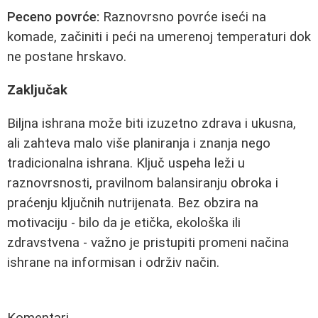
Peceno povrće:
Raznovrsno povrće iseći na
komade, začiniti i peći na umerenoj temperaturi dok
ne postane hrskavo.
Zaključak
Biljna ishrana može biti izuzetno zdrava i ukusna,
ali zahteva malo više planiranja i znanja nego
tradicionalna ishrana. Ključ uspeha leži u
raznovrsnosti, pravilnom balansiranju obroka i
praćenju ključnih nutrijenata. Bez obzira na
motivaciju - bilo da je etička, ekološka ili
zdravstvena - važno je pristupiti promeni načina
ishrane na informisan i održiv način.
Komentari