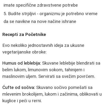
imate specifične zdravstvene potrebe
Budite strpljivi - organizmu je potrebno vreme
da se navikne na nove načine ishrane
Recepti za Početnike
Evo nekoliko jednostavnih ideja za ukusne
vegetarijanske obroke:
Humus od leblebija:
Skuvane leblebije blendirati sa
belim lukom, limunovim sokom, tahinijem i
maslinovim uljem. Servirati sa svežim povrćem.
Ćufte od sočiva:
Skuvano sočivo pomešati sa
mlevenim brokolijem, lukom i začinima, oblikovati u
kuglice i peći u rerni.