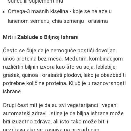
suncu ili suplementima
Omega-3 masnih kiselina - koje se nalaze u
lanenom semenu, chia semenju i orasima
Miti i Zablude o Biljnoj Ishrani
Često se čuje da je nemoguće postići dovoljan
unos proteina bez mesa. Međutim, kombinacijom
različitih biljnih izvora kao što su soja, leblebije,
grašak, quinoa i orašasti plodovi, lako je obezbediti
potrebne količine proteina. Ključ je u raznovrsnosti
ishrane.
Drugi čest mit je da su svi vegetarijanci i vegani
automatski zdravi. Istina je da biljna ishrana može
biti izuzetno zdrava, ali isto tako može biti i
nezdrava ako se zasniva na prerađenim