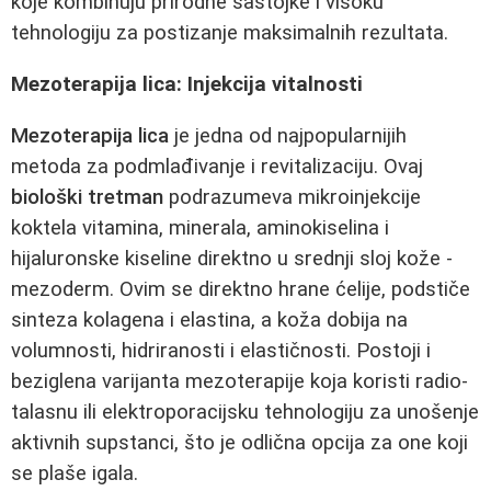
koje kombinuju prirodne sastojke i visoku
tehnologiju za postizanje maksimalnih rezultata.
Mezoterapija lica: Injekcija vitalnosti
Mezoterapija lica
je jedna od najpopularnijih
metoda za podmlađivanje i revitalizaciju. Ovaj
biološki tretman
podrazumeva mikroinjekcije
koktela vitamina, minerala, aminokiselina i
hijaluronske kiseline direktno u srednji sloj kože -
mezoderm. Ovim se direktno hrane ćelije, podstiče
sinteza kolagena i elastina, a koža dobija na
volumnosti, hidriranosti i elastičnosti. Postoji i
beziglena varijanta mezoterapije koja koristi radio-
talasnu ili elektroporacijsku tehnologiju za unošenje
aktivnih supstanci, što je odlična opcija za one koji
se plaše igala.