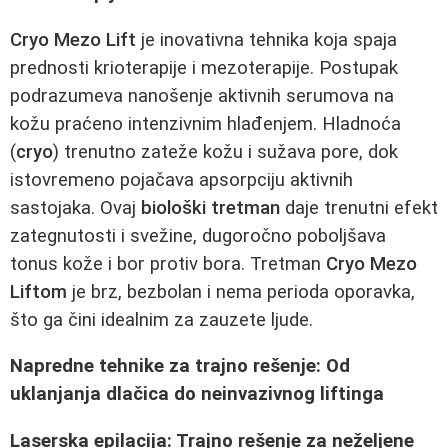
Cryo Mezo Lift
je inovativna tehnika koja spaja
prednosti krioterapije i mezoterapije. Postupak
podrazumeva nanošenje aktivnih serumova na
kožu praćeno intenzivnim hlađenjem. Hladnoća
(
cryo
) trenutno zateže kožu i sužava pore, dok
istovremeno pojačava apsorpciju aktivnih
sastojaka. Ovaj
biološki tretman
daje trenutni efekt
zategnutosti i svežine, dugoročno poboljšava
tonus kože i bor protiv bora. Tretman
Cryo Mezo
Liftom
je brz, bezbolan i nema perioda oporavka,
što ga čini idealnim za zauzete ljude.
Napredne tehnike za trajno rešenje: Od
uklanjanja dlačica do neinvazivnog liftinga
Laserska epilacija: Trajno rešenje za neželjene