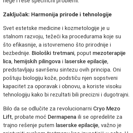
nege i reše specifični problemi.
Zaključak: Harmonija prirode i tehnologije
Svet estetske medicine i kozmetologije je u
stalnom razvoju, težeći ka procedurama koje su
što efikasnije, a istovremeno što prirodnije i
bezbednije.
Biološki tretmani
, poput
mezoterapije
lica
,
hemijskih pilingova
i
laserske epilacije
,
predstavljaju savršenu sintezu ovih principa. Oni
poštuju biologiju kože, podstiču njen sopstveni
kapacitet za oporavak i obnovu, a koriste visoku
tehnologiju kako bi rezultati bili precizni i dugotrajni.
Bilo da se odlučite za revolucionarni
Cryo Mezo
Lift
, probate moć
Dermapena
ili se opredelite za
trajno rešenje putem
laserske epilacije
, važno je