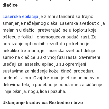
dlačice
Laserska epilacija
je zlatni standard za trajno
smanjenje neželjenog dlaka. Laserska svetlost cilja
melanin u dlačici, pretvarajući se u toplotu koja
oštećuje folikul i onemogućava budući rast. Za
postizanje optimalnih rezultata potrebno je
nekoliko tretmana, jer laserska svetlost deluje
samo na dlačice u aktivnoj fazi rasta. Savremeni
uređaji za lasersku epilaciju su opremljeni
sustavima za hlađenje kože, čineći proceduru
podnošljivijom. Ovaj tretman je efikasan na svim
delovima tela, a posebno je popularan za čišćenje
linije bikinija, nogu, lica i pazuha.
Uklanjanje bradavica: Bezbedno i brzo