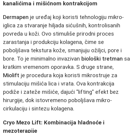
kanalićima i mišićnom kontrakcijom
Dermapen
je uređaj koji koristi tehnologiju mikro-
iglica za stvaranje hiljada sićušnih, kontrolisanih
povreda u koži. Ovo stimuliše prirodni proces
zarastanja i produkciju kolagena, čime se
poboljšava tekstura kože, smanjuju ožiljci, pore i
bore. To je minimalno invazivan
biološki tretman
sa
kratkim vremenom oporavka. S druge strane,
Miolift
je procedura koja koristi mikrostruje za
stimulaciju mišića lica i vrata. Ova kontrakcija
podiže i zateže mišiće, dajući "lifting" efekt bez
hirurgije, dok istovremeno poboljšava mikro-
cirkulaciju i sintezu kolagena.
Cryo Mezo Lift: Kombinacija hladnoće i
mezoterapije