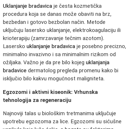
Uklanjanje bradavica
je česta kozmetička
procedura koja se danas može obaviti na brz,
bezbedan i gotovo bezbolan način. Metode
uključuju lasersko uklanjanje, elektrokoagulaciju ili
krioterapiju (zamrzavanje tečnim azotom).
Lasersko
uklanjanje bradavica
je posebno precizno,
minimalno invazivno i sa minimalnim rizikom od
ožiljaka. Važno je da pre bilo kojeg
uklanjanja
bradavice
dermatolog pregleda promenu kako bi
isključio bilo kakvu mogućnost maligniteta.
Egzozomi i aktivni kiseonik: Vrhunska
tehnologija za regeneraciju
Najnoviji talas u biološkim tretmanima uključuje
upotrebu egzozoma za lice. Egzozomi su sićušne