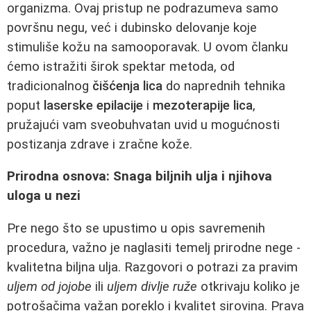
organizma. Ovaj pristup ne podrazumeva samo
površnu negu, već i dubinsko delovanje koje
stimuliše kožu na samooporavak. U ovom članku
ćemo istražiti širok spektar metoda, od
tradicionalnog
čišćenja lica
do naprednih tehnika
poput
laserske epilacije
i
mezoterapije lica
,
pružajući vam sveobuhvatan uvid u mogućnosti
postizanja zdrave i zračne kože.
Prirodna osnova: Snaga biljnih ulja i njihova
uloga u nezi
Pre nego što se upustimo u opis savremenih
procedura, važno je naglasiti temelj prirodne nege -
kvalitetna biljna ulja. Razgovori o potrazi za pravim
uljem od jojobe
ili
uljem divlje ruže
otkrivaju koliko je
potrošačima važan poreklo i kvalitet sirovina. Prava