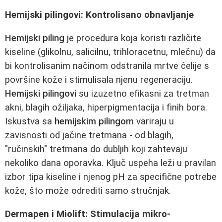
Hemijski pilingovi: Kontrolisano obnavljanje
Hemijski piling
je procedura koja koristi različite
kiseline (glikolnu, salicilnu, trihloracetnu, mlečnu) da
bi kontrolisanim načinom odstranila mrtve ćelije s
površine kože i stimulisala njenu regeneraciju.
Hemijski pilingovi
su izuzetno efikasni za tretman
akni, blagih ožiljaka, hiperpigmentacija i finih bora.
Iskustva sa
hemijskim pilingom
variraju u
zavisnosti od jačine tretmana - od blagih,
"ručinskih" tretmana do dubljih koji zahtevaju
nekoliko dana oporavka. Ključ uspeha leži u pravilan
izbor tipa kiseline i njenog pH za specifične potrebe
kože, što može odrediti samo stručnjak.
Dermapen i Miolift: Stimulacija mikro-