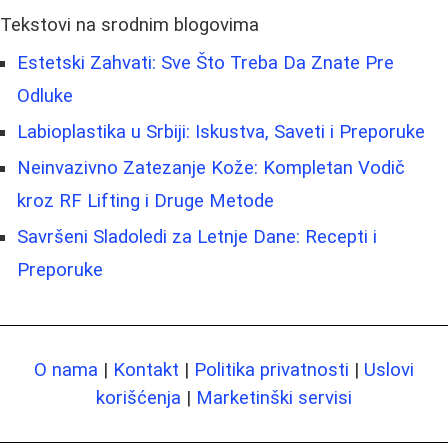
Tekstovi na srodnim blogovima
Estetski Zahvati: Sve Što Treba Da Znate Pre
Odluke
Labioplastika u Srbiji: Iskustva, Saveti i Preporuke
Neinvazivno Zatezanje Kože: Kompletan Vodič
kroz RF Lifting i Druge Metode
Savršeni Sladoledi za Letnje Dane: Recepti i
Preporuke
O nama
|
Kontakt
|
Politika privatnosti
|
Uslovi
korišćenja
|
Marketinški servisi