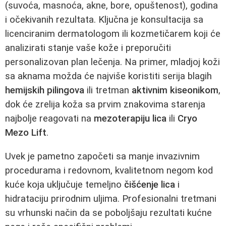
(suvoća, masnoća, akne, bore, opuštenost), godina
i očekivanih rezultata. Ključna je konsultacija sa
licenciranim dermatologom ili kozmetičarem koji će
analizirati stanje vaše kože i preporučiti
personalizovan plan lečenja. Na primer, mladjoj koži
sa aknama možda će najviše koristiti serija blagih
hemijskih pilingova
ili tretman
aktivnim kiseonikom
,
dok će zrelija koža sa prvim znakovima starenja
najbolje reagovati na
mezoterapiju lica
ili
Cryo
Mezo Lift
.
Uvek je pametno započeti sa manje invazivnim
procedurama i redovnom, kvalitetnom negom kod
kuće koja uključuje temeljno
čišćenje lica
i
hidrataciju prirodnim uljima. Profesionalni tretmani
su vrhunski način da se poboljšaju rezultati kućne