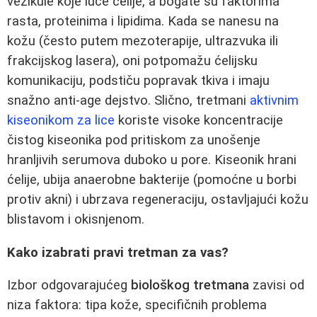
vezikule koje luče ćelije, a bogate su faktorima
rasta, proteinima i lipidima. Kada se nanesu na
kožu (često putem mezoterapije, ultrazvuka ili
frakcijskog lasera), oni potpomažu ćelijsku
komunikaciju, podstiču popravak tkiva i imaju
snažno anti-age dejstvo. Slično, tretmani
aktivnim
kiseonikom za lice
koriste visoke koncentracije
čistog kiseonika pod pritiskom za unošenje
hranljivih serumova duboko u pore. Kiseonik hrani
ćelije, ubija anaerobne bakterije (pomoćne u borbi
protiv akni) i ubrzava regeneraciju, ostavljajući kožu
blistavom i okisnjenom.
Kako izabrati pravi tretman za vas?
Izbor odgovarajućeg
biološkog tretmana
zavisi od
niza faktora: tipa kože, specifičnih problema