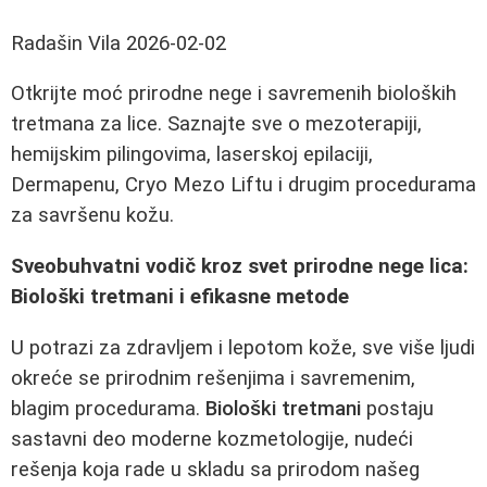
Radašin Vila
2026-02-02
Otkrijte moć prirodne nege i savremenih bioloških
tretmana za lice. Saznajte sve o mezoterapiji,
hemijskim pilingovima, laserskoj epilaciji,
Dermapenu, Cryo Mezo Liftu i drugim procedurama
za savršenu kožu.
Sveobuhvatni vodič kroz svet prirodne nege lica:
Biološki tretmani i efikasne metode
U potrazi za zdravljem i lepotom kože, sve više ljudi
okreće se prirodnim rešenjima i savremenim,
blagim procedurama.
Biološki tretmani
postaju
sastavni deo moderne kozmetologije, nudeći
rešenja koja rade u skladu sa prirodom našeg