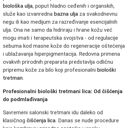
biološka ulja
, poput hladno ceđenih i organskih,
služe kao izvanredna
bazna ulja
za svakodnevnu
negu ili kao medijum za razređivanje esencijalnih
ulja. Ona ne samo da hidriraju i hrane kožu već
mogu imati i terapeutska svojstva - od regulacije
sebuma kod masne kože do regeneracije oštećenja
i ublažavanja hiperpigmentacija. Redovna primena
ovakvih prirodnih preparata predstavlja odličnu
pripremu kože za bilo koji profesionalni
biološki
tretman
.
Profesionalni biološki tretmani lica: Od čišćenja
do podmlađivanja
Savremeni salonski tretmani idu daleko od
klasičnog
čišćenja lica
. Danas se nude procedure