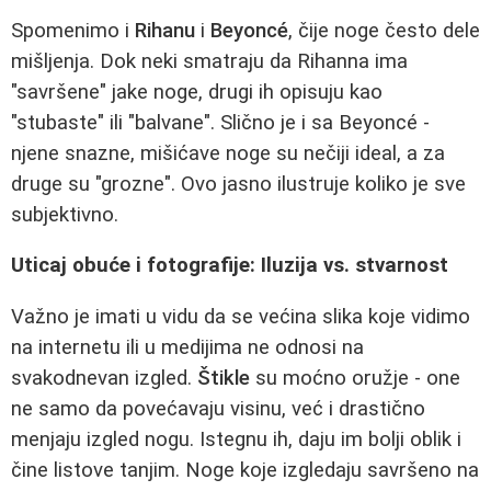
Spomenimo i
Rihanu
i
Beyoncé
, čije noge često dele
mišljenja. Dok neki smatraju da Rihanna ima
"savršene" jake noge, drugi ih opisuju kao
"stubaste" ili "balvane". Slično je i sa Beyoncé -
njene snazne, mišićave noge su nečiji ideal, a za
druge su "grozne". Ovo jasno ilustruje koliko je sve
subjektivno.
Uticaj obuće i fotografije: Iluzija vs. stvarnost
Važno je imati u vidu da se većina slika koje vidimo
na internetu ili u medijima ne odnosi na
svakodnevan izgled.
Štikle
su moćno oružje - one
ne samo da povećavaju visinu, već i drastično
menjaju izgled nogu. Istegnu ih, daju im bolji oblik i
čine listove tanjim. Noge koje izgledaju savršeno na