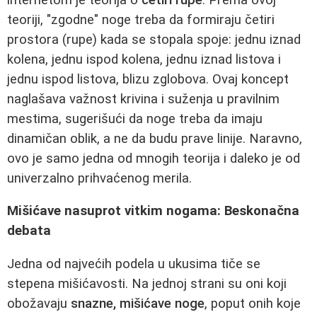
teoriji, "zgodne" noge treba da formiraju četiri
prostora (rupe) kada se stopala spoje: jednu iznad
kolena, jednu ispod kolena, jednu iznad listova i
jednu ispod listova, blizu zglobova. Ovaj koncept
naglašava važnost krivina i suženja u pravilnim
mestima, sugerišući da noge treba da imaju
dinamičan oblik, a ne da budu prave linije. Naravno,
ovo je samo jedna od mnogih teorija i daleko je od
univerzalno prihvaćenog merila.
Mišićave nasuprot vitkim nogama: Beskonačna
debata
Jedna od najvećih podela u ukusima tiče se
stepena mišićavosti. Na jednoj strani su oni koji
obožavaju
snazne, mišićave noge
, poput onih koje