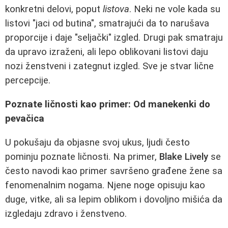
konkretni delovi, poput
listova
. Neki ne vole kada su
listovi "jaci od butina", smatrajući da to narušava
proporcije i daje "seljački" izgled. Drugi pak smatraju
da upravo izraženi, ali lepo oblikovani listovi daju
nozi ženstveni i zategnut izgled. Sve je stvar lične
percepcije.
Poznate ličnosti kao primer: Od manekenki do
pevačica
U pokušaju da objasne svoj ukus, ljudi često
pominju poznate ličnosti. Na primer,
Blake Lively
se
često navodi kao primer savršeno građene žene sa
fenomenalnim nogama. Njene noge opisuju kao
duge, vitke, ali sa lepim oblikom i dovoljno mišića da
izgledaju zdravo i ženstveno.