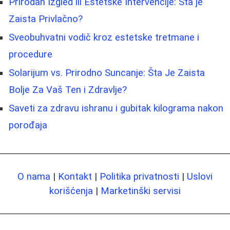
Prirodan Izgled ili Estetske Intervencije: Šta je
Zaista Privlačno?
Sveobuhvatni vodič kroz estetske tretmane i
procedure
Solarijum vs. Prirodno Suncanje: Šta Je Zaista
Bolje Za Vaš Ten i Zdravlje?
Saveti za zdravu ishranu i gubitak kilograma nakon
porođaja
O nama
|
Kontakt
|
Politika privatnosti
|
Uslovi
korišćenja
|
Marketinški servisi