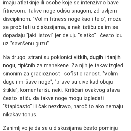
imaju atletkinje ili osobe koje se intenzivno bave
fitnesom. Takve noge odišu snagom, zdravljem i
disciplinom. "Volim fitness noge kao i telo", može
se pročitati u diskusijama, a neki ističu da im se
dopadaju "jaki listovi" jer deluju "slatko" i često idu
uz "savršenu guzu".
Na drugoj strani su poklonici
vitkih, dugih i tanjih
nogu
, tipičnih za manekene. Za njih je takav izgled
sinonim za gracioznost i sofisticiranost. "Volim
duge i mršave noge", "prave su dive kad obuju
štikle", komentarišu neki. Kritičari ovakvog stava
često ističu da takve noge mogu izgledati
"štapićasto" ili čak nezdravo, naročito ako nemaju
nikakav tonus.
Zanimljivo je da se u diskusijama često pominju