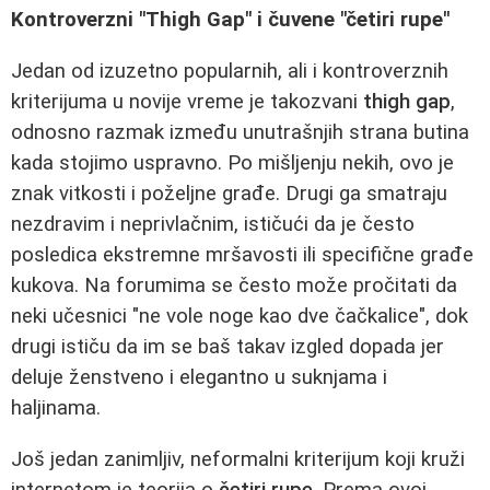
Kontroverzni "Thigh Gap" i čuvene "četiri rupe"
Jedan od izuzetno popularnih, ali i kontroverznih
kriterijuma u novije vreme je takozvani
thigh gap
,
odnosno razmak između unutrašnjih strana butina
kada stojimo uspravno. Po mišljenju nekih, ovo je
znak vitkosti i poželjne građe. Drugi ga smatraju
nezdravim i neprivlačnim, ističući da je često
posledica ekstremne mršavosti ili specifične građe
kukova. Na forumima se često može pročitati da
neki učesnici "ne vole noge kao dve čačkalice", dok
drugi ističu da im se baš takav izgled dopada jer
deluje ženstveno i elegantno u suknjama i
haljinama.
Još jedan zanimljiv, neformalni kriterijum koji kruži
internetom je teorija o
četiri rupe
. Prema ovoj