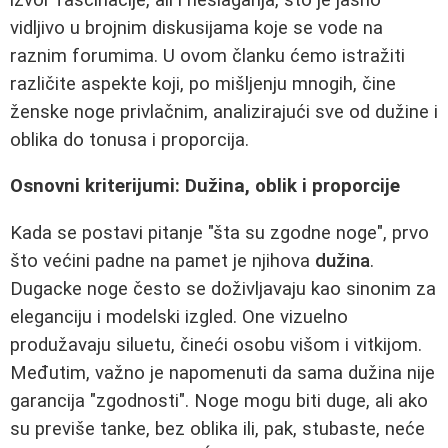
vidljivo u brojnim diskusijama koje se vode na
raznim forumima. U ovom članku ćemo istražiti
različite aspekte koji, po mišljenju mnogih, čine
ženske noge privlačnim, analizirajući sve od dužine i
oblika do tonusa i proporcija.
Osnovni kriterijumi: Dužina, oblik i proporcije
Kada se postavi pitanje "šta su zgodne noge", prvo
što većini padne na pamet je njihova
dužina
.
Dugacke noge često se doživljavaju kao sinonim za
eleganciju i modelski izgled. One vizuelno
produžavaju siluetu, čineći osobu višom i vitkijom.
Međutim, važno je napomenuti da sama dužina nije
garancija "zgodnosti". Noge mogu biti duge, ali ako
su previše tanke, bez oblika ili, pak, stubaste, neće