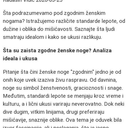
Šta podrazumevamo pod zgodnim ženskim
nogama? Istražujemo različite standarde lepote, od
dužine i oblika do mišićavosti. Saznajte šta ljudi
smatraju idealom i kako se ukusi razlikuju.
Šta su zaista zgodne ženske noge? Analiza
ideala i ukusa
Pitanje šta čini ženske noge "zgodnim" jedno je od
onih koje uvek izaziva živu raspravu. Od davnina,
noge su simbol ženstvenosti, gracioznosti i snage.
Međutim, standardi lepote se menjaju kroz vreme i
kulturu, a i lični ukusi variraju neverovatno. Dok neki
dive dugim, vitkim linijama, drugi preferiraju
mišićavije, snaznije oblike. Ova tema je oduvek bila
izvor fascinacije, ali i neslaganja, što je jasno