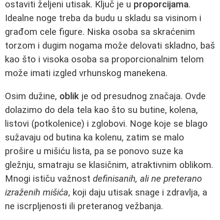
ostaviti željeni utisak. Kĺjuč je u
proporcijama
.
Idealne noge treba da budu u skladu sa visinom i
građom cele figure. Niska osoba sa skraćenim
torzom i dugim nogama može delovati skladno, baš
kao što i visoka osoba sa proporcionalnim telom
može imati izgled vrhunskog manekena.
Osim dužine,
oblik
je od presudnog značaja. Ovde
dolazimo do dela tela kao što su butine, kolena,
listovi (potkolenice) i zglobovi. Noge koje se blago
sužavaju od butina ka kolenu, zatim se malo
prošire u mišiću lista, pa se ponovo suze ka
gležnju, smatraju se klasičnim, atraktivnim oblikom.
Mnogi ističu važnost
definisanih, ali ne preterano
izraženih mišića
, koji daju utisak snage i zdravlja, a
ne iscrpljenosti ili preteranog vežbanja.