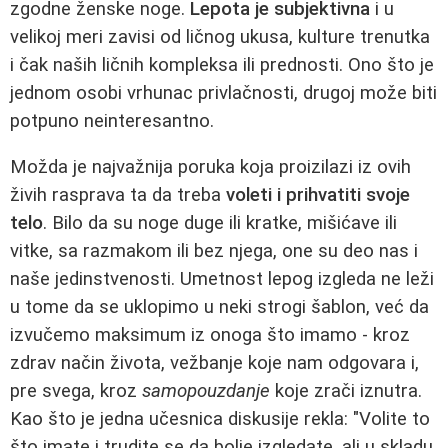
zgodne ženske noge.
Lepota je subjektivna
i u
velikoj meri zavisi od ličnog ukusa, kulture trenutka
i čak naših ličnih kompleksa ili prednosti. Ono što je
jednom osobi vrhunac privlačnosti, drugoj može biti
potpuno neinteresantno.
Možda je najvažnija poruka koja proizilazi iz ovih
živih rasprava ta da treba
voleti i prihvatiti svoje
telo
. Bilo da su noge duge ili kratke, mišićave ili
vitke, sa razmakom ili bez njega, one su deo nas i
naše jedinstvenosti. Umetnost lepog izgleda ne leži
u tome da se uklopimo u neki strogi šablon, već da
izvučemo maksimum iz onoga što imamo - kroz
zdrav način života, vežbanje koje nam odgovara i,
pre svega, kroz
samopouzdanje
koje zrači iznutra.
Kao što je jedna učesnica diskusije rekla: "Volite to
što imate i trudite se da bolje izgledate, ali u skladu