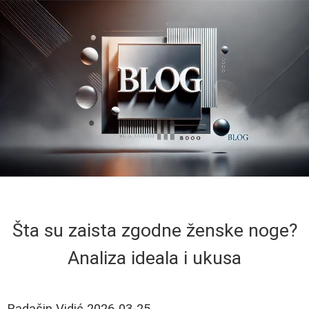
Šta su zaista zgodne ženske noge?
Analiza ideala i ukusa
Radašin Vidić
2026-03-25