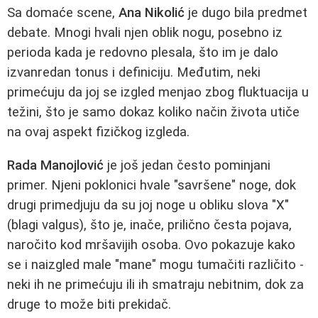
Sa domaće scene,
Ana Nikolić
je dugo bila predmet
debate. Mnogi hvali njen oblik nogu, posebno iz
perioda kada je redovno plesala, što im je dalo
izvanredan tonus i definiciju. Međutim, neki
primećuju da joj se izgled menjao zbog fluktuacija u
težini, što je samo dokaz koliko način života utiče
na ovaj aspekt fizičkog izgleda.
Rada Manojlović
je još jedan često pominjani
primer. Njeni poklonici hvale "savršene" noge, dok
drugi primedjuju da su joj noge u obliku slova "X"
(blagi valgus), što je, inače, prilično česta pojava,
naročito kod mršavijih osoba. Ovo pokazuje kako
se i naizgled male "mane" mogu tumačiti različito -
neki ih ne primećuju ili ih smatraju nebitnim, dok za
druge to može biti prekidač.