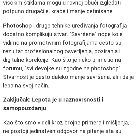
visokim štiklama mogu u ravnoj obući izgledati
potpuno drugačije, kraće i manje definisane.
Photoshop
i druge tehnike uređivanja fotografija
dodatno komplikuju stvar. "Savršene" noge koje
vidimo na promotivnim fotografijama često su
rezultat profesionalnog osvetljenja, poziranja i
digitalne korekcije. Kao što je neko primetio na
forumu, "svi devojke su zgodne na photoshop".
Stvarnost je često daleko manje savršena, ali i dalje
lepa na svoj način.
Zaključak: Lepota je u raznovrsnosti i
samopouzdanju
Kao što smo videli kroz brojne primera i mišljenja,
ne postoji jedinstven odgovor na pitanje šta su