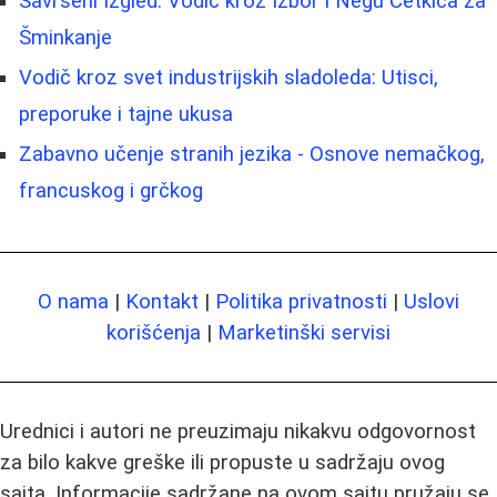
Savršeni Izgled: Vodič kroz Izbor i Negu Četkica za
Šminkanje
Vodič kroz svet industrijskih sladoleda: Utisci,
preporuke i tajne ukusa
Zabavno učenje stranih jezika - Osnove nemačkog,
francuskog i grčkog
O nama
|
Kontakt
|
Politika privatnosti
|
Uslovi
korišćenja
|
Marketinški servisi
Urednici i autori ne preuzimaju nikakvu odgovornost
za bilo kakve greške ili propuste u sadržaju ovog
sajta. Informacije sadržane na ovom sajtu pružaju se