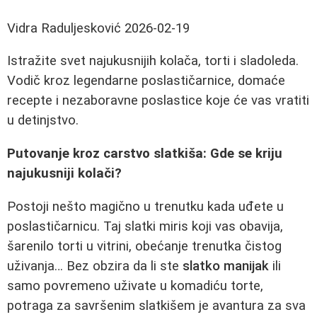
Vidra Raduljesković
2026-02-19
Istražite svet najukusnijih kolača, torti i sladoleda.
Vodič kroz legendarne poslastičarnice, domaće
recepte i nezaboravne poslastice koje će vas vratiti
u detinjstvo.
Putovanje kroz carstvo slatkiša: Gde se kriju
najukusniji kolači?
Postoji nešto magično u trenutku kada uđete u
poslastičarnicu. Taj slatki miris koji vas obavija,
šarenilo torti u vitrini, obećanje trenutka čistog
uživanja… Bez obzira da li ste
slatko manijak
ili
samo povremeno uživate u komadiću torte,
potraga za savršenim slatkišem je avantura za sva