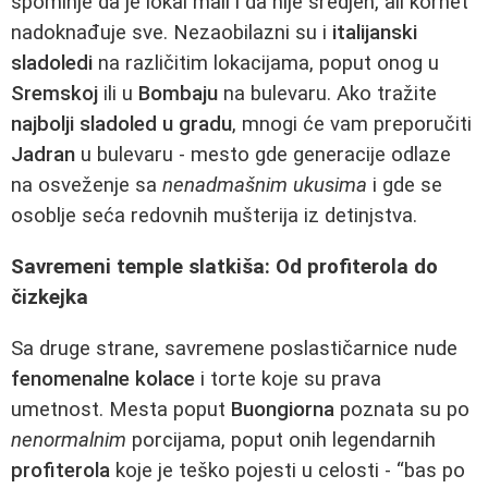
spominje da je lokal mali i da nije sredjen, ali kornet
nadoknađuje sve. Nezaobilazni su i
italijanski
sladoledi
na različitim lokacijama, poput onog u
Sremskoj
ili u
Bombaju
na bulevaru. Ako tražite
najbolji sladoled u gradu
, mnogi će vam preporučiti
Jadran
u bulevaru - mesto gde generacije odlaze
na osveženje sa
nenadmašnim ukusima
i gde se
osoblje seća redovnih mušterija iz detinjstva.
Savremeni temple slatkiša: Od profiterola do
čizkejka
Sa druge strane, savremene poslastičarnice nude
fenomenalne kolace
i torte koje su prava
umetnost. Mesta poput
Buongiorna
poznata su po
nenormalnim
porcijama, poput onih legendarnih
profiterola
koje je teško pojesti u celosti - “bas po