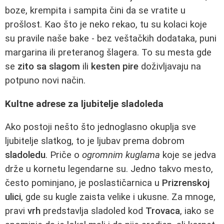
boze, krempita i sampita čini da se vratite u
prošlost. Kao što je neko rekao, tu su kolaci koje
su pravile naše bake - bez veštačkih dodataka, puni
margarina ili preteranog šlagera. To su mesta gde
se
zito sa slagom
ili
kesten pire
doživljavaju na
potpuno novi način.
Kultne adrese za ljubitelje sladoleda
Ako postoji nešto što jednoglasno okuplja sve
ljubitelje slatkog, to je ljubav prema dobrom
sladoledu
. Priče o
ogromnim kuglama
koje se jedva
drže u kornetu legendarne su. Jedno takvo mesto,
često pominjano, je poslastičarnica u
Prizrenskoj
ulici
, gde su kugle zaista velike i ukusne. Za mnoge,
pravi
vrh
predstavlja sladoled kod
Trovaca
, iako se