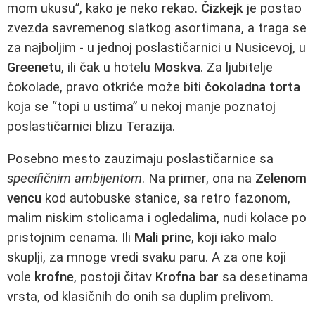
mom ukusu”, kako je neko rekao.
Čizkejk
je postao
zvezda savremenog slatkog asortimana, a traga se
za najboljim - u jednoj poslastičarnici u Nusicevoj, u
Greenetu
, ili čak u hotelu
Moskva
. Za ljubitelje
čokolade, pravo otkriće može biti
čokoladna torta
koja se “topi u ustima” u nekoj manje poznatoj
poslastičarnici blizu Terazija.
Posebno mesto zauzimaju poslastičarnice sa
specifičnim ambijentom
. Na primer, ona na
Zelenom
vencu
kod autobuske stanice, sa retro fazonom,
malim niskim stolicama i ogledalima, nudi kolace po
pristojnim cenama. Ili
Mali princ
, koji iako malo
skuplji, za mnoge vredi svaku paru. A za one koji
vole
krofne
, postoji čitav
Krofna bar
sa desetinama
vrsta, od klasičnih do onih sa duplim prelivom.