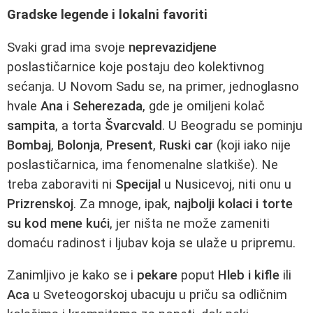
Gradske legende i lokalni favoriti
Svaki grad ima svoje
neprevazidjene
poslastičarnice koje postaju deo kolektivnog
sećanja. U Novom Sadu se, na primer, jednoglasno
hvale
Ana
i
Seherezada
, gde je omiljeni kolač
sampita
, a torta
Švarcvald
. U Beogradu se pominju
Bombaj
,
Bolonja
,
Present
,
Ruski car
(koji iako nije
poslastičarnica, ima fenomenalne slatkiše). Ne
treba zaboraviti ni
Specijal
u Nusicevoj, niti onu u
Prizrenskoj
. Za mnoge, ipak,
najbolji kolaci i torte
su kod mene kući
, jer ništa ne može zameniti
domaću radinost i ljubav koja se ulaže u pripremu.
Zanimljivo je kako se i
pekare
poput
Hleb i kifle
ili
Aca
u Sveteogorskoj ubacuju u priču sa odličnim