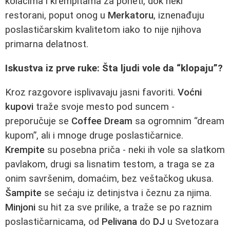
kolačima i krempitama za poneti, dok neki
restorani, poput onog u
Merkatoru
, iznenađuju
poslastičarskim kvalitetom iako to nije njihova
primarna delatnost.
Iskustva iz prve ruke: Šta ljudi vole da “klopaju”?
Kroz razgovore isplivavaju jasni favoriti.
Voćni
kupovi
traže svoje mesto pod suncem -
preporučuje se
Coffee Dream
sa ogromnim “dream
kupom”, ali i mnoge druge poslastičarnice.
Krempite
su posebna priča - neki ih vole sa slatkom
pavlakom, drugi sa lisnatim testom, a traga se za
onim savršenim, domaćim, bez veštačkog ukusa.
Šampite
se sećaju iz detinjstva i čeznu za njima.
Minjoni
su hit za sve prilike, a traže se po raznim
poslastičarnicama, od
Pelivana
do
DJ
u Svetozara