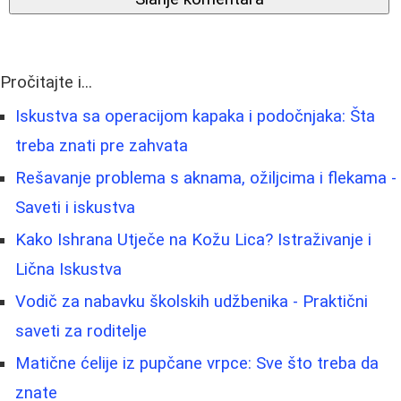
Pročitajte i...
Iskustva sa operacijom kapaka i podočnjaka: Šta
treba znati pre zahvata
Rešavanje problema s aknama, ožiljcima i flekama -
Saveti i iskustva
Kako Ishrana Utječe na Kožu Lica? Istraživanje i
Lična Iskustva
Vodič za nabavku školskih udžbenika - Praktični
saveti za roditelje
Matične ćelije iz pupčane vrpce: Sve što treba da
znate