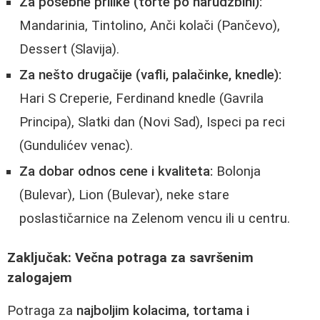
Za posebne prilike (torte po narudžbini):
Mandarinia, Tintolino, Anči kolači (Pančevo),
Dessert (Slavija).
Za nešto drugačije (vafli, palačinke, knedle):
Hari S Creperie, Ferdinand knedle (Gavrila
Principa), Slatki dan (Novi Sad), Ispeci pa reci
(Gundulićev venac).
Za dobar odnos cene i kvaliteta:
Bolonja
(Bulevar), Lion (Bulevar), neke stare
poslastičarnice na Zelenom vencu ili u centru.
Zaključak: Večna potraga za savršenim
zalogajem
Potraga za
najboljim kolacima, tortama i