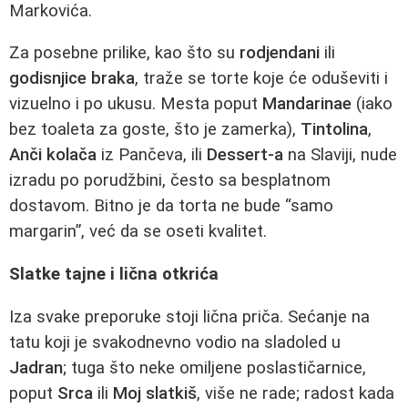
Markovića.
Za posebne prilike, kao što su
rodjendani
ili
godisnjice braka
, traže se torte koje će oduševiti i
vizuelno i po ukusu. Mesta poput
Mandarinae
(iako
bez toaleta za goste, što je zamerka),
Tintolina
,
Anči kolača
iz Pančeva, ili
Dessert-a
na Slaviji, nude
izradu po porudžbini, često sa besplatnom
dostavom. Bitno je da torta ne bude “samo
margarin”, već da se oseti kvalitet.
Slatke tajne i lična otkrića
Iza svake preporuke stoji lična priča. Sećanje na
tatu koji je svakodnevno vodio na sladoled u
Jadran
; tuga što neke omiljene poslastičarnice,
poput
Srca
ili
Moj slatkiš
, više ne rade; radost kada