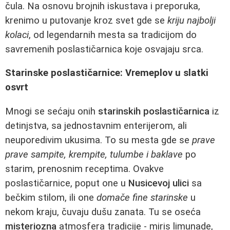
čula. Na osnovu brojnih iskustava i preporuka,
krenimo u putovanje kroz svet gde se
kriju najbolji
kolaci
, od legendarnih mesta sa tradicijom do
savremenih poslastičarnica koje osvajaju srca.
Starinske poslastičarnice: Vremeplov u slatki
osvrt
Mnogi se sećaju onih
starinskih poslastičarnica
iz
detinjstva, sa jednostavnim enterijerom, ali
neuporedivim ukusima. To su mesta gde se
prave
prave sampite, krempite, tulumbe i baklave
po
starim, prenosnim receptima. Ovakve
poslastičarnice, poput one u
Nusicevoj ulici
sa
bečkim stilom, ili one
domače fine starinske
u
nekom kraju, čuvaju dušu zanata. Tu se oseća
misteriozna
atmosfera tradicije - miris limunade,