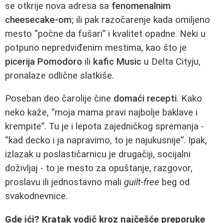
se otkrije nova adresa sa
fenomenalnim
cheesecake-om
; ili pak razočarenje kada omiljeno
mesto “počne da fušari” i kvalitet opadne. Neki u
potpuno nepredviđenim mestima, kao što je
picerija Pomodoro
ili
kafic Music
u Delta Cityju,
pronalaze odlične slatkiše.
Poseban deo čarolije čine
domaći recepti
. Kako
neko kaže, “moja mama pravi najbolje baklave i
krempite”. Tu je i lepota zajedničkog spremanja -
“kad decko i ja napravimo, to je najukusnije”. Ipak,
izlazak u poslastičarnicu je drugačiji, socijalni
doživljaj - to je mesto za opuštanje, razgovor,
proslavu ili jednostavno mali
guilt-free
beg od
svakodnevnice.
Gde ići? Kratak vodič kroz najčešće preporuke