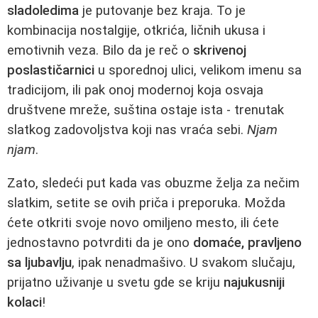
sladoledima
je putovanje bez kraja. To je
kombinacija nostalgije, otkrića, ličnih ukusa i
emotivnih veza. Bilo da je reč o
skrivenoj
poslastičarnici
u sporednoj ulici, velikom imenu sa
tradicijom, ili pak onoj modernoj koja osvaja
društvene mreže, suština ostaje ista - trenutak
slatkog zadovoljstva koji nas vraća sebi.
Njam
njam
.
Zato, sledeći put kada vas obuzme želja za nečim
slatkim, setite se ovih priča i preporuka. Možda
ćete otkriti svoje novo omiljeno mesto, ili ćete
jednostavno potvrditi da je ono
domaće, pravljeno
sa ljubavlju
, ipak nenadmašivo. U svakom slučaju,
prijatno uživanje u svetu gde se kriju
najukusniji
kolaci
!