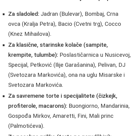
Za sladoled:
Jadran (Bulevar), Bombaj, Crna
ovca (Kralja Petra), Bacio (Cvetni trg), Cocco
(Knez Mihailova).
Za klasične, starinske kolače (sampite,
krempite, tulumbe):
Poslastičarnica u Nusicevoj,
Specijal, Petković (Ilije Garašanina), Pelivan, DJ
(Svetozara Markovića), ona na uglu Misarske i
Svetozara Markovića.
Za savremene torte i specijalitete (čizkejk,
profiterole, macarons):
Buongiorno, Mandarinia,
Gospođa Mirkov, Amaretti, Fini, Mali princ
(Palmotićeva).